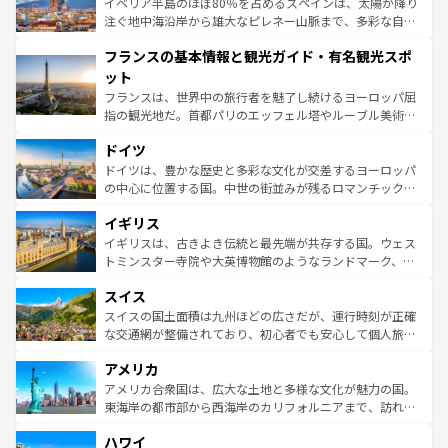
景など、自然景観も見逃せない。観光の合間には、本場の
イベリア半島のほぼ80％を占めるスペインは、太陽が降り
ピザやパスタなど、絶品のイタリア料理を堪能することも
注ぐ地中海沿岸から雄大なピレネー山脈まで、多彩な自然
できる。朝目覚めてから夜眠るまで、すべての瞬間を楽し
と文化が詰まったヨーロッパ屈指の旅行先だ。多様な地域
フランスの基本情報と観光ガイド・有名観光スポ
ませてくれるイタリアで、忘れられない旅をしてみよう！
文化が根付くこの国では、情熱的なフラメンコ、熱気あふ
なお、新着のイタリア情報は
コンテンツ一覧
を参照してほ
れる闘牛、そして美味しいタパスが生活の一部となってい
ット
しい。
る。首都マドリードの洗練された雰囲気や、バルセロナの
フランスは、世界中の旅行者を魅了し続けるヨーロッパ屈
アートに溢れた街角から、地方では古代ローマ遺跡や中世
指の観光地だ。首都パリのエッフェル塔やルーブル美術館
の城塞都市、穏やかなビーチリゾートまで多彩な表情を見
といった象徴的なスポットから、田舎町の古風な美しさま
せる。地方によって風土や気候が異なるスペインはその個
ドイツ
で、幅広い魅力が詰まっている。華麗な宮殿、歴史的な大
性で訪れる人を魅了する。 なお、新着のスペイン情報は
コ
聖堂、美しいビーチ、そして豊かな自然が、訪れる者を心
ドイツは、豊かな歴史と多彩な文化が交差するヨーロッパ
ンテンツ一覧
を参照してほしい。
から魅了する。また、フランスは美食の国としても知ら
の中心に位置する国。中世の街並みが残るロマンチック街
れ、フランス料理はユネスコ無形文化遺産にも登録されて
道から、未来を先取りするようなモダンな都市まで多様な
イギリス
いる。シャンパンの発祥地であるランス、プロヴァンスの
顔を持つこの国は、どこを歩いても飽きることがない。ベ
香り高いラベンダー畑など、多彩な楽しみ方が可能だ。さ
ルリンの文化的活気、バイエルン州のアルプスの絶景、そ
イギリスは、古きよき伝統と最先端が共存する国。ウェス
らに、パリ以外の地域にも魅力が溢れており、どの街角に
してライン川沿いのワイン畑といった風景は必見。ビール
トミンスター寺院や大英博物館のようなランドマーク、歴
も豊かな歴史と文化が息づいている。パリ以外の個性あふ
とソーセージを味わいながら地元の人と過ごす楽しい時間
史ある大学都市、美しい丘陵地帯や牧歌的な風景など、エ
れる地方に足を運ぶとそれぞれで全く異なる文化を体験で
スイス
は、お酒好きな人にはぜひ体験してほしい。 なお、新着の
リアごとに異なる魅力がある。また、優雅なアフタヌーン
きるだろう。 なお、新着のフランス情報は
コンテンツ一覧
ドイツ情報は
コンテンツ一覧
を参照してほしい。
ティー、ビール好きにはたまらない英国パブ、サッカー観
スイスの国土面積は九州ほどの広さだが、運行時刻が正確
を参照してほしい。
戦など、本場だからこそできる体験も豊富。イギリスを旅
な交通網が整備されており、初心者でも安心して個人旅行
して楽しみつくそう。 なお、新着のイギリス情報は
コンテ
を楽しめる。日本同様に時刻表どおりの旅が可能だ。中世
アメリカ
ンツ一覧
を参照してほしい。
の建物がそのまま残る町や、スイスならではのユニークな
博物館もあり、アルプス観光だけでなく町歩きも満喫する
アメリカ合衆国は、広大な土地と多様な文化が魅力の国。
ことができる。国民の所得が高いため物価も高いが、旅行
東海岸の都市部から西海岸のカリフォルニアまで、訪れる
者向けの交通パス提供のサービスもあり、うまく活用すれ
場所ごとに異なる風景と体験が待っている。ニューヨーク
ハワイ
ば市内交通費無料で観光を楽しむこともできる。 なお、新
のような巨大都市は、観光、ショッピング、エンターテイ