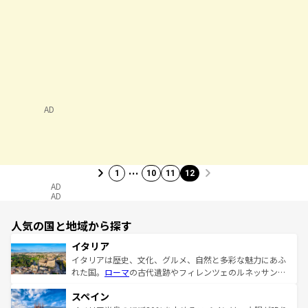
AD
…
1
10
11
12
AD
AD
人気の国と地域から探す
イタリア
イタリアは歴史、文化、グルメ、自然と多彩な魅力にあふ
れた国。
ローマ
の古代遺跡やフィレンツェのルネッサンス
美術、ヴェネツィアの運河など、歴史あるスポットはもち
スペイン
ろん、トスカーナの美しい田園風景やアマルフィ海岸の絶