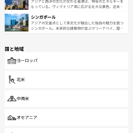
ひ現地で味わいたい。どの地域を訪れてもあたたかい人々
帯で自然と触れ合い、南部ではプーケットやクラビの美し
アジアと西洋の文化が交わる香港は、特有のエネルギーを
が旅行者を迎えてくれるので、きっと忘れられない旅にな
いビーチでリゾート気分を楽しむことができる。タイ料理
もっている。ヴィクトリア湾に広がる壮大な景色、近未来
るはずだ。 なお、新着のベトナム情報は
コンテンツ一覧
を
は世界的に有名で、屋台から高級レストランまで味覚を刺
的なアートスポット、そして歴史と現代が融合した町並
参照してほしい。
シンガポール
激する。気候は一年中温暖で、どの季節にも異なる楽しみ
み、どこを訪れても感動するはず。観光スポットが密集し
が待っている。親しみやすいタイの人々、仏教を中心とし
ており、効率よく見どころを回れるのも魅力。息をのむよ
アジアの交差点として多文化が融合した独自の魅力を放つ
た文化、そして多様な観光資源が、訪れる旅人を魅了し続
うな絶景から文化的な体験まで、香港を存分に楽しみ尽く
シンガポール。未来的な建築物が並ぶマリーナベイ、歴史
ける。 なお、新着のタイ情報は
コンテンツ一覧
を参照して
そう。 なお、新着の香港情報は
コンテンツ一覧
を参照して
と伝統を感じられるエスニックタウン、多数の緑豊かな公
ほしい。
ほしい。
園や自然保護区など、自然が調和した近代的な景観と文化
の多様性あふれるカラフルな町は、どこを歩いても新しい
国と地域
発見がある。さらに、治安のよさや充実した公共交通機関
も、旅行者にとっては魅力的なポイント。グルメも豊富
で、ホーカーズは地元の風情を楽しめる外せないスポット
ヨーロッパ
だ。訪れる人を飽きさせないシンガポールで、多様な魅力
を体感しよう。 なお、新着のシンガポール情報は
コンテン
ツ一覧
を参照してほしい。
北米
中南米
オセアニア