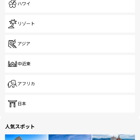
ハワイ
リゾート
アジア
中近東
アフリカ
日本
人気スポット