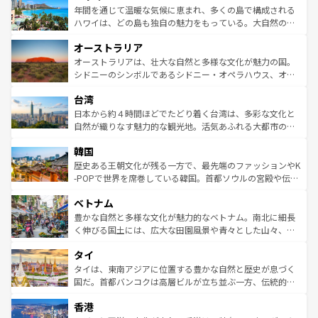
着のスイス情報は
コンテンツ一覧
を参照してほしい。
ンメントが詰まった刺激的なスポットだ。一方、アメリカ
年間を通じて温暖な気候に恵まれ、多くの島で構成される
西部には大自然が広がり、グランドキャニオンやイエロー
ハワイは、どの島も独自の魅力をもっている。大自然の神
ストーン国立公園といった絶景が堪能できる。さらに、南
秘を感じたいなら、火山が生み出した壮大な景観を誇るハ
オーストラリア
部のニューオーリンズでは、音楽と美食が融合した独特の
ワイ島は見逃せない。また、定番の観光地といえばオアフ
文化が魅力。旅行者はアメリカの各地域で異なる魅力を楽
島だが、静かな自然を求めるならマウイ島やカウアイ島が
オーストラリアは、壮大な自然と多様な文化が魅力の国。
しみながら、その多様性と豊かな歴史を感じることができ
おすすめ。エメラルドグリーンに輝く海をはじめ、豊かな
シドニーのシンボルであるシドニー・オペラハウス、オー
るだろう。車でのロードトリップや列車の旅も、アメリカ
文化や歴史が息づいている。「アロハスピリット」と呼ば
ストラリア東海岸北部に広がる大サンゴ礁地帯グレートバ
ならではの贅沢な旅のスタイルだ。 なお、新着のアメリカ
台湾
れるおもてなしの心で訪れる人々を迎えてくれるハワイの
リアリーフや大陸中央部にそびえるウルル（エアーズロッ
情報は
コンテンツ一覧
を参照してほしい。
人々、おいしいローカルフードやハワイアンミュージッ
ク）、タスマニアの美しい原生林やケアンズの熱帯雨林な
日本から約４時間ほどでたどり着く台湾は、多彩な文化と
ク、伝統的なフラダンスなど、すべてがハワイの魅力を彩
ど、見どころがたくさん。また、カフェやワイン、オージ
自然が織りなす魅力的な観光地。活気あふれる大都市の台
っている。訪れるたびに新しい発見と感動が待っているハ
ービーフなどの食文化も豊かで、美味しいものであふれて
北やノスタルジックな町並みが人気な九份（ジォウフェ
ワイを、存分に味わってほしい。 なお、新着のハワイ情報
韓国
いる。アクティビティも充実しており、サーフィンやダイ
ン）、静ひつな山岳地帯である台湾東部など、都市の喧騒
は
コンテンツ一覧
を参照してほしい。
ビング、ハイキングなど、アウトドア好きにはたまらな
と山間の静けさが共存しており、訪れる人に新しい発見と
歴史ある王朝文化が残る一方で、最先端のファッションやK
い。オーストラリアの多彩な魅力を存分に味わいつくそ
驚きをもたらしてくれる。また、奥深い台湾の食文化も魅
-POPで世界を席巻している韓国。首都ソウルの宮殿や伝統
う。 なお、新着のオーストラリア情報は
コンテンツ一覧
を
力で、夜市などの屋台グルメから高級料理、ヘルシーで美
家屋が並ぶエリアでは韓国の歴史と文化に浸ることがで
参照してほしい。
ベトナム
容にもいいと評判のスイーツなど、バラエティ豊かな料理
き、地方に足を延ばせば四季折々の自然美を楽しむことが
が味わえる。 なお、新着の台湾情報は
コンテンツ一覧
を参
できる。そして、キムチや焼肉、絶品のストリートフード
豊かな自然と多様な文化が魅力的なベトナム。南北に細長
照してほしい。
まで、さまざまな韓国料理が待っている。夜には、韓国な
く伸びる国土には、広大な田園風景や青々とした山々、世
らではのナイトライフも堪能できる。あたたかいホスピタ
界遺産に登録された壮大な自然景観が点在し、都市部では
タイ
リティに包まれながら、韓国の多彩な魅力を心ゆくまで味
急速な発展と共に伝統が息づく。ハノイの古い町並みやホ
わってみてほしい。 なお、新着の韓国情報は
コンテンツ一
ーチミン市のフランス統治時代の建物も、独特の雰囲気を
タイは、東南アジアに位置する豊かな自然と歴史が息づく
覧
を参照してほしい。
醸し出している。また、バラエティの豊かさとおいしさで
国だ。首都バンコクは高層ビルが立ち並ぶ一方、伝統的な
世界中の食通を魅了してやまないベトナム料理も魅力のひ
寺院や市場がいたるところに点在し、古きよき文化と現代
香港
とつ。フォーやバインミー、ベトナムコーヒーなどは、ぜ
の活気が交差している。北部ではチェンマイなどの山岳地