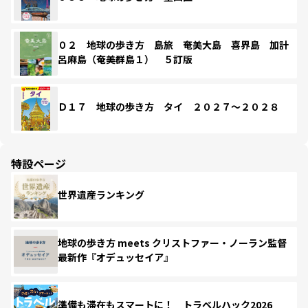
０２ 地球の歩き方 島旅 奄美大島 喜界島 加計
呂麻島（奄美群島１） ５訂版
Ｄ１７ 地球の歩き方 タイ ２０２７～２０２８
特設ページ
世界遺産ランキング
地球の歩き方 meets クリストファー・ノーラン監督
最新作『オデュッセイア』
準備も滞在もスマートに！ トラベルハック2026