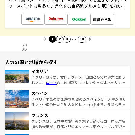
ワースポットも数多く、進化する自然派グルメも見逃せない！
詳細を見る
…
1
2
3
10
AD
AD
人気の国と地域から探す
イタリア
イタリアは歴史、文化、グルメ、自然と多彩な魅力にあふ
れた国。
ローマ
の古代遺跡やフィレンツェのルネッサンス
美術、ヴェネツィアの運河など、歴史あるスポットはもち
スペイン
ろん、トスカーナの美しい田園風景やアマルフィ海岸の絶
景など、自然景観も見逃せない。観光の合間には、本場の
イベリア半島のほぼ80％を占めるスペインは、太陽が降り
ピザやパスタなど、絶品のイタリア料理を堪能することも
注ぐ地中海沿岸から雄大なピレネー山脈まで、多彩な自然
できる。朝目覚めてから夜眠るまで、すべての瞬間を楽し
と文化が詰まったヨーロッパ屈指の旅行先だ。多様な地域
フランス
ませてくれるイタリアで、忘れられない旅をしてみよう！
文化が根付くこの国では、情熱的なフラメンコ、熱気あふ
なお、新着のイタリア情報は
コンテンツ一覧
を参照してほ
れる闘牛、そして美味しいタパスが生活の一部となってい
フランスは、世界中の旅行者を魅了し続けるヨーロッパ屈
しい。
る。首都マドリードの洗練された雰囲気や、バルセロナの
指の観光地だ。首都パリのエッフェル塔やルーブル美術館
アートに溢れた街角から、地方では古代ローマ遺跡や中世
といった象徴的なスポットから、田舎町の古風な美しさま