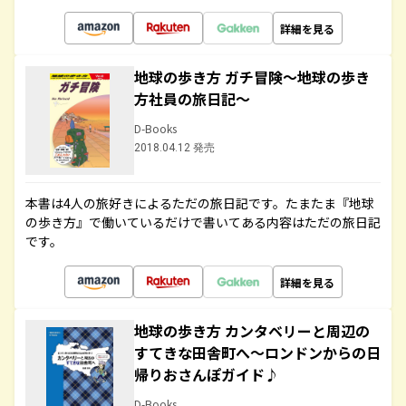
詳細を見る
地球の歩き方 ガチ冒険～地球の歩き
方社員の旅日記～
D-Books
2018.04.12 発売
本書は4人の旅好きによるただの旅日記です。たまたま『地球
の歩き方』で働いているだけで書いてある内容はただの旅日記
です。
詳細を見る
地球の歩き方 カンタベリーと周辺の
すてきな田舎町へ～ロンドンからの日
帰りおさんぽガイド♪
D-Books