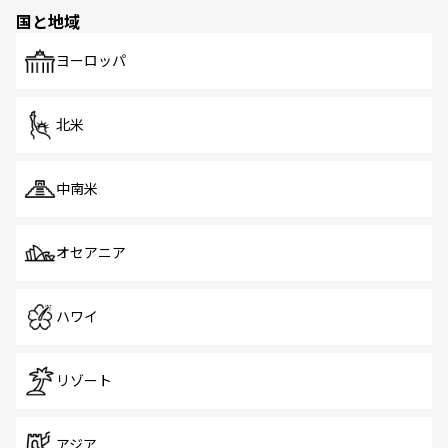
の多様性あふれるカラフルな町は、どこを歩いても新しい
国と地域
発見がある。さらに、治安のよさや充実した公共交通機関
も、旅行者にとっては魅力的なポイント。グルメも豊富
で、ホーカーズは地元の風情を楽しめる外せないスポット
ヨーロッパ
だ。訪れる人を飽きさせないシンガポールで、多様な魅力
を体感しよう。 なお、新着のシンガポール情報は
コンテン
ツ一覧
を参照してほしい。
北米
中南米
オセアニア
ハワイ
リゾート
アジア