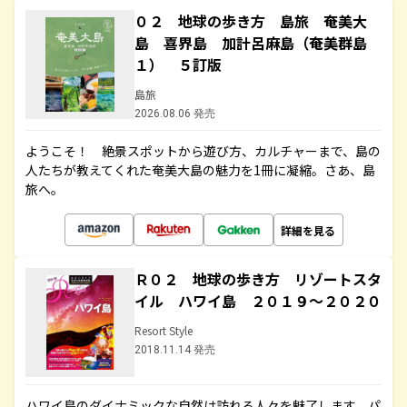
０２ 地球の歩き方 島旅 奄美大
島 喜界島 加計呂麻島（奄美群島
１） ５訂版
島旅
2026.08.06 発売
ようこそ！ 絶景スポットから遊び方、カルチャーまで、島の
人たちが教えてくれた奄美大島の魅力を1冊に凝縮。さあ、島
旅へ。
詳細を見る
Ｒ０２ 地球の歩き方 リゾートスタ
イル ハワイ島 ２０１９～２０２０
Resort Style
2018.11.14 発売
ハワイ島のダイナミックな自然は訪れる人々を魅了します。パ