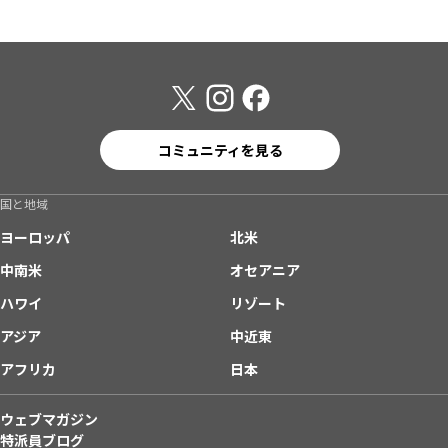
コミュニティを見る
国と地域
ヨーロッパ
北米
中南米
オセアニア
ハワイ
リゾート
アジア
中近東
アフリカ
日本
ウェブマガジン
特派員ブログ