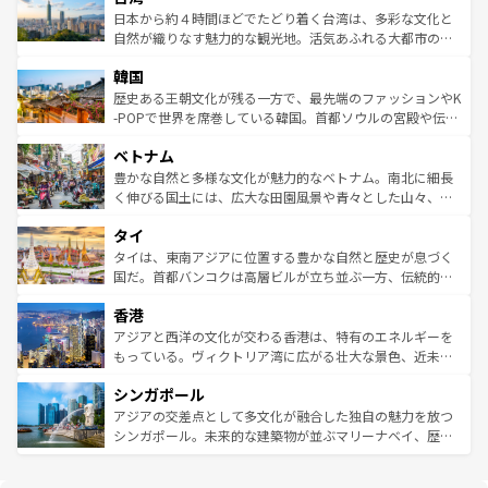
情報は
コンテンツ一覧
を参照してほしい。
人々、おいしいローカルフードやハワイアンミュージッ
ク）、タスマニアの美しい原生林やケアンズの熱帯雨林な
日本から約４時間ほどでたどり着く台湾は、多彩な文化と
ク、伝統的なフラダンスなど、すべてがハワイの魅力を彩
ど、見どころがたくさん。また、カフェやワイン、オージ
自然が織りなす魅力的な観光地。活気あふれる大都市の台
っている。訪れるたびに新しい発見と感動が待っているハ
ービーフなどの食文化も豊かで、美味しいものであふれて
北やノスタルジックな町並みが人気な九份（ジォウフェ
ワイを、存分に味わってほしい。 なお、新着のハワイ情報
韓国
いる。アクティビティも充実しており、サーフィンやダイ
ン）、静ひつな山岳地帯である台湾東部など、都市の喧騒
は
コンテンツ一覧
を参照してほしい。
ビング、ハイキングなど、アウトドア好きにはたまらな
と山間の静けさが共存しており、訪れる人に新しい発見と
歴史ある王朝文化が残る一方で、最先端のファッションやK
い。オーストラリアの多彩な魅力を存分に味わいつくそ
驚きをもたらしてくれる。また、奥深い台湾の食文化も魅
-POPで世界を席巻している韓国。首都ソウルの宮殿や伝統
う。 なお、新着のオーストラリア情報は
コンテンツ一覧
を
力で、夜市などの屋台グルメから高級料理、ヘルシーで美
家屋が並ぶエリアでは韓国の歴史と文化に浸ることがで
参照してほしい。
ベトナム
容にもいいと評判のスイーツなど、バラエティ豊かな料理
き、地方に足を延ばせば四季折々の自然美を楽しむことが
が味わえる。 なお、新着の台湾情報は
コンテンツ一覧
を参
できる。そして、キムチや焼肉、絶品のストリートフード
豊かな自然と多様な文化が魅力的なベトナム。南北に細長
照してほしい。
まで、さまざまな韓国料理が待っている。夜には、韓国な
く伸びる国土には、広大な田園風景や青々とした山々、世
らではのナイトライフも堪能できる。あたたかいホスピタ
界遺産に登録された壮大な自然景観が点在し、都市部では
タイ
リティに包まれながら、韓国の多彩な魅力を心ゆくまで味
急速な発展と共に伝統が息づく。ハノイの古い町並みやホ
わってみてほしい。 なお、新着の韓国情報は
コンテンツ一
ーチミン市のフランス統治時代の建物も、独特の雰囲気を
タイは、東南アジアに位置する豊かな自然と歴史が息づく
覧
を参照してほしい。
醸し出している。また、バラエティの豊かさとおいしさで
国だ。首都バンコクは高層ビルが立ち並ぶ一方、伝統的な
世界中の食通を魅了してやまないベトナム料理も魅力のひ
寺院や市場がいたるところに点在し、古きよき文化と現代
香港
とつ。フォーやバインミー、ベトナムコーヒーなどは、ぜ
の活気が交差している。北部ではチェンマイなどの山岳地
ひ現地で味わいたい。どの地域を訪れてもあたたかい人々
帯で自然と触れ合い、南部ではプーケットやクラビの美し
アジアと西洋の文化が交わる香港は、特有のエネルギーを
が旅行者を迎えてくれるので、きっと忘れられない旅にな
いビーチでリゾート気分を楽しむことができる。タイ料理
もっている。ヴィクトリア湾に広がる壮大な景色、近未来
るはずだ。 なお、新着のベトナム情報は
コンテンツ一覧
を
は世界的に有名で、屋台から高級レストランまで味覚を刺
的なアートスポット、そして歴史と現代が融合した町並
参照してほしい。
シンガポール
激する。気候は一年中温暖で、どの季節にも異なる楽しみ
み、どこを訪れても感動するはず。観光スポットが密集し
が待っている。親しみやすいタイの人々、仏教を中心とし
ており、効率よく見どころを回れるのも魅力。息をのむよ
アジアの交差点として多文化が融合した独自の魅力を放つ
た文化、そして多様な観光資源が、訪れる旅人を魅了し続
うな絶景から文化的な体験まで、香港を存分に楽しみ尽く
シンガポール。未来的な建築物が並ぶマリーナベイ、歴史
ける。 なお、新着のタイ情報は
コンテンツ一覧
を参照して
そう。 なお、新着の香港情報は
コンテンツ一覧
を参照して
と伝統を感じられるエスニックタウン、多数の緑豊かな公
ほしい。
ほしい。
園や自然保護区など、自然が調和した近代的な景観と文化