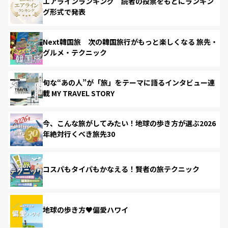
エアラインランキング 読者の投票をもとにランキン
グ形式で発表
Next韓国旅 次の韓国旅行がもっと楽しくなる 旅先・
グルメ・テクニック
旬な“あの人”が「旅」をテーマに語るインタビュー連
載 MY TRAVEL STORY
今、こんな旅がしてみたい！地球の歩き方が選ぶ2026
年絶対行くべき旅先30
コスパもタイパもかなえる！賢者の旅テクニック
地球の歩き方♥偏愛ハワイ