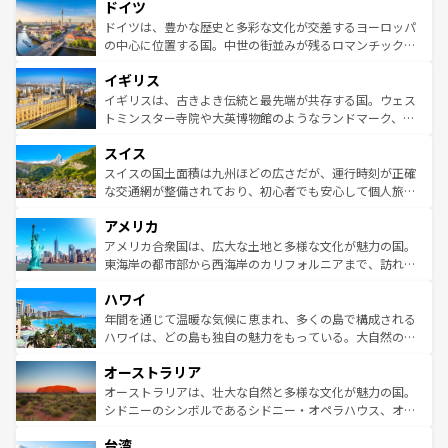
ドイツ
の城塞都市、穏やかなビーチリゾートまで多彩な表情を見
で、幅広い魅力が詰まっている。華麗な宮殿、歴史的な大
せる。地方によって風土や気候が異なるスペインはその個
聖堂、美しいビーチ、そして豊かな自然が、訪れる者を心
ドイツは、豊かな歴史と多彩な文化が交差するヨーロッパ
性で訪れる人を魅了する。 なお、新着のスペイン情報は
コ
から魅了する。また、フランスは美食の国としても知ら
の中心に位置する国。中世の街並みが残るロマンチック街
ンテンツ一覧
を参照してほしい。
れ、フランス料理はユネスコ無形文化遺産にも登録されて
道から、未来を先取りするようなモダンな都市まで多様な
イギリス
いる。シャンパンの発祥地であるランス、プロヴァンスの
顔を持つこの国は、どこを歩いても飽きることがない。ベ
香り高いラベンダー畑など、多彩な楽しみ方が可能だ。さ
ルリンの文化的活気、バイエルン州のアルプスの絶景、そ
イギリスは、古きよき伝統と最先端が共存する国。ウェス
らに、パリ以外の地域にも魅力が溢れており、どの街角に
してライン川沿いのワイン畑といった風景は必見。ビール
トミンスター寺院や大英博物館のようなランドマーク、歴
も豊かな歴史と文化が息づいている。パリ以外の個性あふ
とソーセージを味わいながら地元の人と過ごす楽しい時間
史ある大学都市、美しい丘陵地帯や牧歌的な風景など、エ
れる地方に足を運ぶとそれぞれで全く異なる文化を体験で
スイス
は、お酒好きな人にはぜひ体験してほしい。 なお、新着の
リアごとに異なる魅力がある。また、優雅なアフタヌーン
きるだろう。 なお、新着のフランス情報は
コンテンツ一覧
ドイツ情報は
コンテンツ一覧
を参照してほしい。
ティー、ビール好きにはたまらない英国パブ、サッカー観
スイスの国土面積は九州ほどの広さだが、運行時刻が正確
を参照してほしい。
戦など、本場だからこそできる体験も豊富。イギリスを旅
な交通網が整備されており、初心者でも安心して個人旅行
して楽しみつくそう。 なお、新着のイギリス情報は
コンテ
を楽しめる。日本同様に時刻表どおりの旅が可能だ。中世
アメリカ
ンツ一覧
を参照してほしい。
の建物がそのまま残る町や、スイスならではのユニークな
博物館もあり、アルプス観光だけでなく町歩きも満喫する
アメリカ合衆国は、広大な土地と多様な文化が魅力の国。
ことができる。国民の所得が高いため物価も高いが、旅行
東海岸の都市部から西海岸のカリフォルニアまで、訪れる
者向けの交通パス提供のサービスもあり、うまく活用すれ
場所ごとに異なる風景と体験が待っている。ニューヨーク
ハワイ
ば市内交通費無料で観光を楽しむこともできる。 なお、新
のような巨大都市は、観光、ショッピング、エンターテイ
着のスイス情報は
コンテンツ一覧
を参照してほしい。
ンメントが詰まった刺激的なスポットだ。一方、アメリカ
年間を通じて温暖な気候に恵まれ、多くの島で構成される
西部には大自然が広がり、グランドキャニオンやイエロー
ハワイは、どの島も独自の魅力をもっている。大自然の神
ストーン国立公園といった絶景が堪能できる。さらに、南
秘を感じたいなら、火山が生み出した壮大な景観を誇るハ
オーストラリア
部のニューオーリンズでは、音楽と美食が融合した独特の
ワイ島は見逃せない。また、定番の観光地といえばオアフ
文化が魅力。旅行者はアメリカの各地域で異なる魅力を楽
島だが、静かな自然を求めるならマウイ島やカウアイ島が
オーストラリアは、壮大な自然と多様な文化が魅力の国。
しみながら、その多様性と豊かな歴史を感じることができ
おすすめ。エメラルドグリーンに輝く海をはじめ、豊かな
シドニーのシンボルであるシドニー・オペラハウス、オー
るだろう。車でのロードトリップや列車の旅も、アメリカ
文化や歴史が息づいている。「アロハスピリット」と呼ば
ストラリア東海岸北部に広がる大サンゴ礁地帯グレートバ
ならではの贅沢な旅のスタイルだ。 なお、新着のアメリカ
台湾
れるおもてなしの心で訪れる人々を迎えてくれるハワイの
リアリーフや大陸中央部にそびえるウルル（エアーズロッ