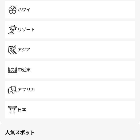
ハワイ
リゾート
アジア
中近東
アフリカ
日本
人気スポット