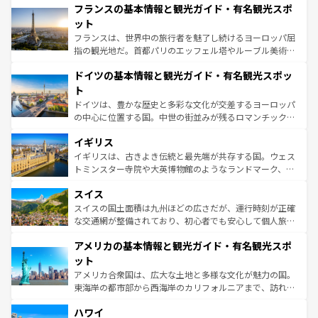
なお、新着のイタリア情報は
コンテンツ一覧
を参照してほ
フランスの基本情報と観光ガイド・有名観光スポ
文化が根付くこの国では、情熱的なフラメンコ、熱気あふ
しい。
れる闘牛、そして美味しいタパスが生活の一部となってい
ット
る。首都マドリードの洗練された雰囲気や、バルセロナの
フランスは、世界中の旅行者を魅了し続けるヨーロッパ屈
アートに溢れた街角から、地方では古代ローマ遺跡や中世
指の観光地だ。首都パリのエッフェル塔やルーブル美術館
の城塞都市、穏やかなビーチリゾートまで多彩な表情を見
といった象徴的なスポットから、田舎町の古風な美しさま
せる。地方によって風土や気候が異なるスペインはその個
ドイツの基本情報と観光ガイド・有名観光スポッ
で、幅広い魅力が詰まっている。華麗な宮殿、歴史的な大
性で訪れる人を魅了する。 なお、新着のスペイン情報は
コ
聖堂、美しいビーチ、そして豊かな自然が、訪れる者を心
ト
ンテンツ一覧
を参照してほしい。
から魅了する。また、フランスは美食の国としても知ら
ドイツは、豊かな歴史と多彩な文化が交差するヨーロッパ
れ、フランス料理はユネスコ無形文化遺産にも登録されて
の中心に位置する国。中世の街並みが残るロマンチック街
いる。シャンパンの発祥地であるランス、プロヴァンスの
道から、未来を先取りするようなモダンな都市まで多様な
香り高いラベンダー畑など、多彩な楽しみ方が可能だ。さ
イギリス
顔を持つこの国は、どこを歩いても飽きることがない。ベ
らに、パリ以外の地域にも魅力が溢れており、どの街角に
ルリンの文化的活気、バイエルン州のアルプスの絶景、そ
イギリスは、古きよき伝統と最先端が共存する国。ウェス
も豊かな歴史と文化が息づいている。パリ以外の個性あふ
してライン川沿いのワイン畑といった風景は必見。ビール
トミンスター寺院や大英博物館のようなランドマーク、歴
れる地方に足を運ぶとそれぞれで全く異なる文化を体験で
とソーセージを味わいながら地元の人と過ごす楽しい時間
史ある大学都市、美しい丘陵地帯や牧歌的な風景など、エ
きるだろう。 なお、新着のフランス情報は
コンテンツ一覧
スイス
は、お酒好きな人にはぜひ体験してほしい。 なお、新着の
リアごとに異なる魅力がある。また、優雅なアフタヌーン
を参照してほしい。
ドイツ情報は
コンテンツ一覧
を参照してほしい。
ティー、ビール好きにはたまらない英国パブ、サッカー観
スイスの国土面積は九州ほどの広さだが、運行時刻が正確
戦など、本場だからこそできる体験も豊富。イギリスを旅
な交通網が整備されており、初心者でも安心して個人旅行
して楽しみつくそう。 なお、新着のイギリス情報は
コンテ
を楽しめる。日本同様に時刻表どおりの旅が可能だ。中世
アメリカの基本情報と観光ガイド・有名観光スポ
ンツ一覧
を参照してほしい。
の建物がそのまま残る町や、スイスならではのユニークな
博物館もあり、アルプス観光だけでなく町歩きも満喫する
ット
ことができる。国民の所得が高いため物価も高いが、旅行
アメリカ合衆国は、広大な土地と多様な文化が魅力の国。
者向けの交通パス提供のサービスもあり、うまく活用すれ
東海岸の都市部から西海岸のカリフォルニアまで、訪れる
ば市内交通費無料で観光を楽しむこともできる。 なお、新
場所ごとに異なる風景と体験が待っている。ニューヨーク
着のスイス情報は
コンテンツ一覧
を参照してほしい。
ハワイ
のような巨大都市は、観光、ショッピング、エンターテイ