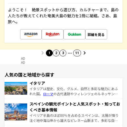
ようこそ！ 絶景スポットから遊び方、カルチャーまで、島の
人たちが教えてくれた奄美大島の魅力を1冊に凝縮。さあ、島
旅へ。
詳細を見る
…
1
2
3
11
AD
AD
人気の国と地域から探す
イタリア
イタリアは歴史、文化、グルメ、自然と多彩な魅力にあふ
れた国。
ローマ
の古代遺跡やフィレンツェのルネッサンス
美術、ヴェネツィアの運河など、歴史あるスポットはもち
スペインの観光ポイントと人気スポット・知ってお
ろん、トスカーナの美しい田園風景やアマルフィ海岸の絶
景など、自然景観も見逃せない。観光の合間には、本場の
くべき基本情報
ピザやパスタなど、絶品のイタリア料理を堪能することも
イベリア半島のほぼ80％を占めるスペインは、太陽が降り
できる。朝目覚めてから夜眠るまで、すべての瞬間を楽し
注ぐ地中海沿岸から雄大なピレネー山脈まで、多彩な自然
ませてくれるイタリアで、忘れられない旅をしてみよう！
と文化が詰まったヨーロッパ屈指の旅行先だ。多様な地域