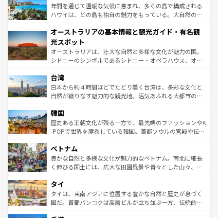
ンメントが詰まった刺激的なスポットだ。一方、アメリカ
年間を通じて温暖な気候に恵まれ、多くの島で構成される
西部には大自然が広がり、グランドキャニオンやイエロー
ハワイは、どの島も独自の魅力をもっている。大自然の神
ストーン国立公園といった絶景が堪能できる。さらに、南
秘を感じたいなら、火山が生み出した壮大な景観を誇るハ
オーストラリアの基本情報と観光ガイド・有名観
部のニューオーリンズでは、音楽と美食が融合した独特の
ワイ島は見逃せない。また、定番の観光地といえばオアフ
文化が魅力。旅行者はアメリカの各地域で異なる魅力を楽
島だが、静かな自然を求めるならマウイ島やカウアイ島が
光スポット
しみながら、その多様性と豊かな歴史を感じることができ
おすすめ。エメラルドグリーンに輝く海をはじめ、豊かな
オーストラリアは、壮大な自然と多様な文化が魅力の国。
るだろう。車でのロードトリップや列車の旅も、アメリカ
文化や歴史が息づいている。「アロハスピリット」と呼ば
シドニーのシンボルであるシドニー・オペラハウス、オー
ならではの贅沢な旅のスタイルだ。 なお、新着のアメリカ
れるおもてなしの心で訪れる人々を迎えてくれるハワイの
ストラリア東海岸北部に広がる大サンゴ礁地帯グレートバ
情報は
コンテンツ一覧
を参照してほしい。
人々、おいしいローカルフードやハワイアンミュージッ
台湾
リアリーフや大陸中央部にそびえるウルル（エアーズロッ
ク、伝統的なフラダンスなど、すべてがハワイの魅力を彩
ク）、タスマニアの美しい原生林やケアンズの熱帯雨林な
日本から約４時間ほどでたどり着く台湾は、多彩な文化と
っている。訪れるたびに新しい発見と感動が待っているハ
ど、見どころがたくさん。また、カフェやワイン、オージ
自然が織りなす魅力的な観光地。活気あふれる大都市の台
ワイを、存分に味わってほしい。 なお、新着のハワイ情報
ービーフなどの食文化も豊かで、美味しいものであふれて
北やノスタルジックな町並みが人気な九份（ジォウフェ
は
コンテンツ一覧
を参照してほしい。
韓国
いる。アクティビティも充実しており、サーフィンやダイ
ン）、静ひつな山岳地帯である台湾東部など、都市の喧騒
ビング、ハイキングなど、アウトドア好きにはたまらな
と山間の静けさが共存しており、訪れる人に新しい発見と
歴史ある王朝文化が残る一方で、最先端のファッションやK
い。オーストラリアの多彩な魅力を存分に味わいつくそ
驚きをもたらしてくれる。また、奥深い台湾の食文化も魅
-POPで世界を席巻している韓国。首都ソウルの宮殿や伝統
う。 なお、新着のオーストラリア情報は
コンテンツ一覧
を
力で、夜市などの屋台グルメから高級料理、ヘルシーで美
家屋が並ぶエリアでは韓国の歴史と文化に浸ることがで
参照してほしい。
ベトナム
容にもいいと評判のスイーツなど、バラエティ豊かな料理
き、地方に足を延ばせば四季折々の自然美を楽しむことが
が味わえる。 なお、新着の台湾情報は
コンテンツ一覧
を参
できる。そして、キムチや焼肉、絶品のストリートフード
豊かな自然と多様な文化が魅力的なベトナム。南北に細長
照してほしい。
まで、さまざまな韓国料理が待っている。夜には、韓国な
く伸びる国土には、広大な田園風景や青々とした山々、世
らではのナイトライフも堪能できる。あたたかいホスピタ
界遺産に登録された壮大な自然景観が点在し、都市部では
タイ
リティに包まれながら、韓国の多彩な魅力を心ゆくまで味
急速な発展と共に伝統が息づく。ハノイの古い町並みやホ
わってみてほしい。 なお、新着の韓国情報は
コンテンツ一
ーチミン市のフランス統治時代の建物も、独特の雰囲気を
タイは、東南アジアに位置する豊かな自然と歴史が息づく
覧
を参照してほしい。
醸し出している。また、バラエティの豊かさとおいしさで
国だ。首都バンコクは高層ビルが立ち並ぶ一方、伝統的な
世界中の食通を魅了してやまないベトナム料理も魅力のひ
寺院や市場がいたるところに点在し、古きよき文化と現代