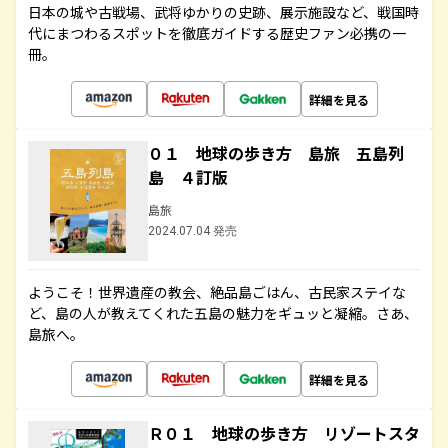
日本の城や古戦場、武将ゆかりの史跡、展示施設など、戦国時
代にまつわるスポットを徹底ガイドする歴史ファン必携の一
冊。
詳細を見る
０１ 地球の歩き方 島旅 五島列
島 ４訂版
島旅
2024.07.04 発売
ようこそ！世界遺産の教会、絶品島ごはん、古民家ステイな
ど、島の人が教えてくれた五島の魅力をギュッと凝縮。さあ、
島旅へ。
詳細を見る
Ｒ０１ 地球の歩き方 リゾートスタ