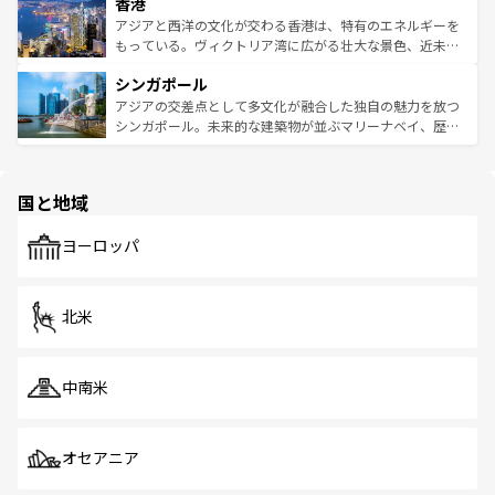
香港
とつ。フォーやバインミー、ベトナムコーヒーなどは、ぜ
の活気が交差している。北部ではチェンマイなどの山岳地
ひ現地で味わいたい。どの地域を訪れてもあたたかい人々
帯で自然と触れ合い、南部ではプーケットやクラビの美し
アジアと西洋の文化が交わる香港は、特有のエネルギーを
が旅行者を迎えてくれるので、きっと忘れられない旅にな
いビーチでリゾート気分を楽しむことができる。タイ料理
もっている。ヴィクトリア湾に広がる壮大な景色、近未来
るはずだ。 なお、新着のベトナム情報は
コンテンツ一覧
を
は世界的に有名で、屋台から高級レストランまで味覚を刺
的なアートスポット、そして歴史と現代が融合した町並
参照してほしい。
シンガポール
激する。気候は一年中温暖で、どの季節にも異なる楽しみ
み、どこを訪れても感動するはず。観光スポットが密集し
が待っている。親しみやすいタイの人々、仏教を中心とし
ており、効率よく見どころを回れるのも魅力。息をのむよ
アジアの交差点として多文化が融合した独自の魅力を放つ
た文化、そして多様な観光資源が、訪れる旅人を魅了し続
うな絶景から文化的な体験まで、香港を存分に楽しみ尽く
シンガポール。未来的な建築物が並ぶマリーナベイ、歴史
ける。 なお、新着のタイ情報は
コンテンツ一覧
を参照して
そう。 なお、新着の香港情報は
コンテンツ一覧
を参照して
と伝統を感じられるエスニックタウン、多数の緑豊かな公
ほしい。
ほしい。
園や自然保護区など、自然が調和した近代的な景観と文化
の多様性あふれるカラフルな町は、どこを歩いても新しい
国と地域
発見がある。さらに、治安のよさや充実した公共交通機関
も、旅行者にとっては魅力的なポイント。グルメも豊富
で、ホーカーズは地元の風情を楽しめる外せないスポット
ヨーロッパ
だ。訪れる人を飽きさせないシンガポールで、多様な魅力
を体感しよう。 なお、新着のシンガポール情報は
コンテン
ツ一覧
を参照してほしい。
北米
中南米
オセアニア