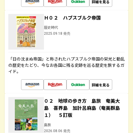
詳細を見る
Ｈ０２ ハプスブルク帝国
歴史時代
2025.09.18 発売
「日の沈まぬ帝国」と称されたハプスブルク帝国の栄光と動乱
の歴史をたどり、今なお各国に残る史跡を巡る歴史を旅するガ
イド。
詳細を見る
０２ 地球の歩き方 島旅 奄美大
島 喜界島 加計呂麻島（奄美群島
１） ５訂版
島旅
2026.08.06 発売