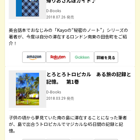
帰りおさんぽガイド♪
D-Books
2018.07.26 発売
英会話本でおなじみの「Kayoの“秘密のノート”」シリーズの
著者が、今度は自分の滞在するロンドン南東の田舎町をご紹
介！
詳細を見る
とろとろトロピカル ある旅の記録と
記憶。 第1巻
D-Books
2018.03.29 発売
子供の頃から夢見ていた南の島に滞在することになった筆者
が、島で出合うトロピカルでマジカルな45日間の記録と記
憶。