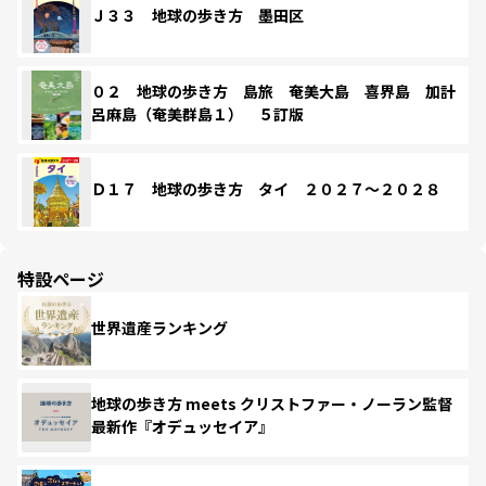
Ｊ３３ 地球の歩き方 墨田区
０２ 地球の歩き方 島旅 奄美大島 喜界島 加計
呂麻島（奄美群島１） ５訂版
Ｄ１７ 地球の歩き方 タイ ２０２７～２０２８
特設ページ
世界遺産ランキング
地球の歩き方 meets クリストファー・ノーラン監督
最新作『オデュッセイア』