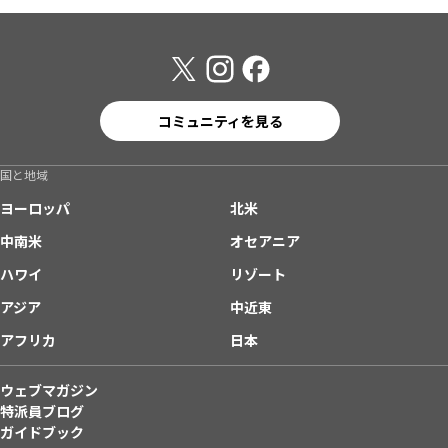
コミュニティを見る
国と地域
ヨーロッパ
北米
中南米
オセアニア
ハワイ
リゾート
アジア
中近東
アフリカ
日本
ウェブマガジン
特派員ブログ
ガイドブック