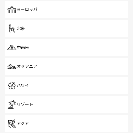
も、旅行者にとっては魅力的なポイント。グルメも豊富
で、ホーカーズは地元の風情を楽しめる外せないスポット
ヨーロッパ
だ。訪れる人を飽きさせないシンガポールで、多様な魅力
を体感しよう。 なお、新着のシンガポール情報は
コンテン
ツ一覧
を参照してほしい。
北米
中南米
オセアニア
ハワイ
リゾート
アジア