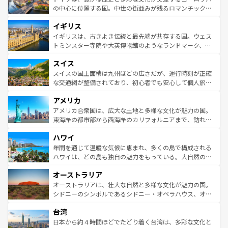
ンテンツ一覧
を参照してほしい。
から魅了する。また、フランスは美食の国としても知ら
の中心に位置する国。中世の街並みが残るロマンチック街
れ、フランス料理はユネスコ無形文化遺産にも登録されて
道から、未来を先取りするようなモダンな都市まで多様な
イギリス
いる。シャンパンの発祥地であるランス、プロヴァンスの
顔を持つこの国は、どこを歩いても飽きることがない。ベ
香り高いラベンダー畑など、多彩な楽しみ方が可能だ。さ
ルリンの文化的活気、バイエルン州のアルプスの絶景、そ
イギリスは、古きよき伝統と最先端が共存する国。ウェス
らに、パリ以外の地域にも魅力が溢れており、どの街角に
してライン川沿いのワイン畑といった風景は必見。ビール
トミンスター寺院や大英博物館のようなランドマーク、歴
も豊かな歴史と文化が息づいている。パリ以外の個性あふ
とソーセージを味わいながら地元の人と過ごす楽しい時間
史ある大学都市、美しい丘陵地帯や牧歌的な風景など、エ
れる地方に足を運ぶとそれぞれで全く異なる文化を体験で
スイス
は、お酒好きな人にはぜひ体験してほしい。 なお、新着の
リアごとに異なる魅力がある。また、優雅なアフタヌーン
きるだろう。 なお、新着のフランス情報は
コンテンツ一覧
ドイツ情報は
コンテンツ一覧
を参照してほしい。
ティー、ビール好きにはたまらない英国パブ、サッカー観
スイスの国土面積は九州ほどの広さだが、運行時刻が正確
を参照してほしい。
戦など、本場だからこそできる体験も豊富。イギリスを旅
な交通網が整備されており、初心者でも安心して個人旅行
して楽しみつくそう。 なお、新着のイギリス情報は
コンテ
を楽しめる。日本同様に時刻表どおりの旅が可能だ。中世
アメリカ
ンツ一覧
を参照してほしい。
の建物がそのまま残る町や、スイスならではのユニークな
博物館もあり、アルプス観光だけでなく町歩きも満喫する
アメリカ合衆国は、広大な土地と多様な文化が魅力の国。
ことができる。国民の所得が高いため物価も高いが、旅行
東海岸の都市部から西海岸のカリフォルニアまで、訪れる
者向けの交通パス提供のサービスもあり、うまく活用すれ
場所ごとに異なる風景と体験が待っている。ニューヨーク
ハワイ
ば市内交通費無料で観光を楽しむこともできる。 なお、新
のような巨大都市は、観光、ショッピング、エンターテイ
着のスイス情報は
コンテンツ一覧
を参照してほしい。
ンメントが詰まった刺激的なスポットだ。一方、アメリカ
年間を通じて温暖な気候に恵まれ、多くの島で構成される
西部には大自然が広がり、グランドキャニオンやイエロー
ハワイは、どの島も独自の魅力をもっている。大自然の神
ストーン国立公園といった絶景が堪能できる。さらに、南
秘を感じたいなら、火山が生み出した壮大な景観を誇るハ
オーストラリア
部のニューオーリンズでは、音楽と美食が融合した独特の
ワイ島は見逃せない。また、定番の観光地といえばオアフ
文化が魅力。旅行者はアメリカの各地域で異なる魅力を楽
島だが、静かな自然を求めるならマウイ島やカウアイ島が
オーストラリアは、壮大な自然と多様な文化が魅力の国。
しみながら、その多様性と豊かな歴史を感じることができ
おすすめ。エメラルドグリーンに輝く海をはじめ、豊かな
シドニーのシンボルであるシドニー・オペラハウス、オー
るだろう。車でのロードトリップや列車の旅も、アメリカ
文化や歴史が息づいている。「アロハスピリット」と呼ば
ストラリア東海岸北部に広がる大サンゴ礁地帯グレートバ
ならではの贅沢な旅のスタイルだ。 なお、新着のアメリカ
台湾
れるおもてなしの心で訪れる人々を迎えてくれるハワイの
リアリーフや大陸中央部にそびえるウルル（エアーズロッ
情報は
コンテンツ一覧
を参照してほしい。
人々、おいしいローカルフードやハワイアンミュージッ
ク）、タスマニアの美しい原生林やケアンズの熱帯雨林な
日本から約４時間ほどでたどり着く台湾は、多彩な文化と