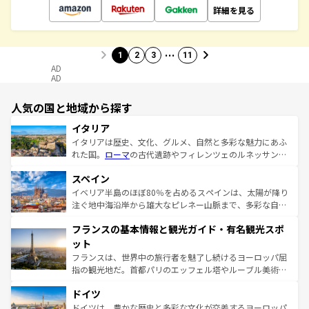
詳細を見る
…
1
2
3
11
AD
AD
人気の国と地域から探す
イタリア
イタリアは歴史、文化、グルメ、自然と多彩な魅力にあふ
れた国。
ローマ
の古代遺跡やフィレンツェのルネッサンス
美術、ヴェネツィアの運河など、歴史あるスポットはもち
スペイン
ろん、トスカーナの美しい田園風景やアマルフィ海岸の絶
景など、自然景観も見逃せない。観光の合間には、本場の
イベリア半島のほぼ80％を占めるスペインは、太陽が降り
ピザやパスタなど、絶品のイタリア料理を堪能することも
注ぐ地中海沿岸から雄大なピレネー山脈まで、多彩な自然
できる。朝目覚めてから夜眠るまで、すべての瞬間を楽し
と文化が詰まったヨーロッパ屈指の旅行先だ。多様な地域
フランスの基本情報と観光ガイド・有名観光スポ
ませてくれるイタリアで、忘れられない旅をしてみよう！
文化が根付くこの国では、情熱的なフラメンコ、熱気あふ
なお、新着のイタリア情報は
コンテンツ一覧
を参照してほ
れる闘牛、そして美味しいタパスが生活の一部となってい
ット
しい。
る。首都マドリードの洗練された雰囲気や、バルセロナの
フランスは、世界中の旅行者を魅了し続けるヨーロッパ屈
アートに溢れた街角から、地方では古代ローマ遺跡や中世
指の観光地だ。首都パリのエッフェル塔やルーブル美術館
の城塞都市、穏やかなビーチリゾートまで多彩な表情を見
といった象徴的なスポットから、田舎町の古風な美しさま
せる。地方によって風土や気候が異なるスペインはその個
ドイツ
で、幅広い魅力が詰まっている。華麗な宮殿、歴史的な大
性で訪れる人を魅了する。 なお、新着のスペイン情報は
コ
聖堂、美しいビーチ、そして豊かな自然が、訪れる者を心
ドイツは、豊かな歴史と多彩な文化が交差するヨーロッパ