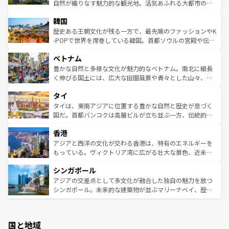
ク、伝統的なフラダンスなど、すべてがハワイの魅力を彩
ど、見どころがたくさん。また、カフェやワイン、オージ
自然が織りなす魅力的な観光地。活気あふれる大都市の台
っている。訪れるたびに新しい発見と感動が待っているハ
ービーフなどの食文化も豊かで、美味しいものであふれて
北やノスタルジックな町並みが人気な九份（ジォウフェ
ワイを、存分に味わってほしい。 なお、新着のハワイ情報
韓国
いる。アクティビティも充実しており、サーフィンやダイ
ン）、静ひつな山岳地帯である台湾東部など、都市の喧騒
は
コンテンツ一覧
を参照してほしい。
ビング、ハイキングなど、アウトドア好きにはたまらな
と山間の静けさが共存しており、訪れる人に新しい発見と
歴史ある王朝文化が残る一方で、最先端のファッションやK
い。オーストラリアの多彩な魅力を存分に味わいつくそ
驚きをもたらしてくれる。また、奥深い台湾の食文化も魅
-POPで世界を席巻している韓国。首都ソウルの宮殿や伝統
う。 なお、新着のオーストラリア情報は
コンテンツ一覧
を
力で、夜市などの屋台グルメから高級料理、ヘルシーで美
家屋が並ぶエリアでは韓国の歴史と文化に浸ることがで
参照してほしい。
ベトナム
容にもいいと評判のスイーツなど、バラエティ豊かな料理
き、地方に足を延ばせば四季折々の自然美を楽しむことが
が味わえる。 なお、新着の台湾情報は
コンテンツ一覧
を参
できる。そして、キムチや焼肉、絶品のストリートフード
豊かな自然と多様な文化が魅力的なベトナム。南北に細長
照してほしい。
まで、さまざまな韓国料理が待っている。夜には、韓国な
く伸びる国土には、広大な田園風景や青々とした山々、世
らではのナイトライフも堪能できる。あたたかいホスピタ
界遺産に登録された壮大な自然景観が点在し、都市部では
タイ
リティに包まれながら、韓国の多彩な魅力を心ゆくまで味
急速な発展と共に伝統が息づく。ハノイの古い町並みやホ
わってみてほしい。 なお、新着の韓国情報は
コンテンツ一
ーチミン市のフランス統治時代の建物も、独特の雰囲気を
タイは、東南アジアに位置する豊かな自然と歴史が息づく
覧
を参照してほしい。
醸し出している。また、バラエティの豊かさとおいしさで
国だ。首都バンコクは高層ビルが立ち並ぶ一方、伝統的な
世界中の食通を魅了してやまないベトナム料理も魅力のひ
寺院や市場がいたるところに点在し、古きよき文化と現代
香港
とつ。フォーやバインミー、ベトナムコーヒーなどは、ぜ
の活気が交差している。北部ではチェンマイなどの山岳地
ひ現地で味わいたい。どの地域を訪れてもあたたかい人々
帯で自然と触れ合い、南部ではプーケットやクラビの美し
アジアと西洋の文化が交わる香港は、特有のエネルギーを
が旅行者を迎えてくれるので、きっと忘れられない旅にな
いビーチでリゾート気分を楽しむことができる。タイ料理
もっている。ヴィクトリア湾に広がる壮大な景色、近未来
るはずだ。 なお、新着のベトナム情報は
コンテンツ一覧
を
は世界的に有名で、屋台から高級レストランまで味覚を刺
的なアートスポット、そして歴史と現代が融合した町並
参照してほしい。
シンガポール
激する。気候は一年中温暖で、どの季節にも異なる楽しみ
み、どこを訪れても感動するはず。観光スポットが密集し
が待っている。親しみやすいタイの人々、仏教を中心とし
ており、効率よく見どころを回れるのも魅力。息をのむよ
アジアの交差点として多文化が融合した独自の魅力を放つ
た文化、そして多様な観光資源が、訪れる旅人を魅了し続
うな絶景から文化的な体験まで、香港を存分に楽しみ尽く
シンガポール。未来的な建築物が並ぶマリーナベイ、歴史
ける。 なお、新着のタイ情報は
コンテンツ一覧
を参照して
そう。 なお、新着の香港情報は
コンテンツ一覧
を参照して
と伝統を感じられるエスニックタウン、多数の緑豊かな公
ほしい。
ほしい。
園や自然保護区など、自然が調和した近代的な景観と文化
の多様性あふれるカラフルな町は、どこを歩いても新しい
国と地域
発見がある。さらに、治安のよさや充実した公共交通機関