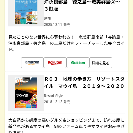
沖永良部島 徳之島～奄美群島②～
３訂版
島旅
2025.12.11 発売
見たことのない世界に心奪われる！ 奄美群島南部「与論島・
沖永良部島・徳之島」の三島だけをフィーチャーした完全ガイ
ド。
詳細を見る
Ｒ０３ 地球の歩き方 リゾートスタ
イル マウイ島 ２０１９～２０２０
Resort Style
2018.12.12 発売
大自然から感度の高いグルメ＆ショッピングまで、訪れる度に
新発見があるマウイ島。旬のファーム巡りやマウイ産おみやげ
も満載！