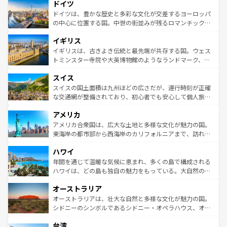
せる。地方によって風土や気候が異なるスペインはその個
ドイツ
で、幅広い魅力が詰まっている。華麗な宮殿、歴史的な大
性で訪れる人を魅了する。 なお、新着のスペイン情報は
コ
聖堂、美しいビーチ、そして豊かな自然が、訪れる者を心
ドイツは、豊かな歴史と多彩な文化が交差するヨーロッパ
ンテンツ一覧
を参照してほしい。
から魅了する。また、フランスは美食の国としても知ら
の中心に位置する国。中世の街並みが残るロマンチック街
れ、フランス料理はユネスコ無形文化遺産にも登録されて
道から、未来を先取りするようなモダンな都市まで多様な
イギリス
いる。シャンパンの発祥地であるランス、プロヴァンスの
顔を持つこの国は、どこを歩いても飽きることがない。ベ
香り高いラベンダー畑など、多彩な楽しみ方が可能だ。さ
ルリンの文化的活気、バイエルン州のアルプスの絶景、そ
イギリスは、古きよき伝統と最先端が共存する国。ウェス
らに、パリ以外の地域にも魅力が溢れており、どの街角に
してライン川沿いのワイン畑といった風景は必見。ビール
トミンスター寺院や大英博物館のようなランドマーク、歴
も豊かな歴史と文化が息づいている。パリ以外の個性あふ
とソーセージを味わいながら地元の人と過ごす楽しい時間
史ある大学都市、美しい丘陵地帯や牧歌的な風景など、エ
れる地方に足を運ぶとそれぞれで全く異なる文化を体験で
スイス
は、お酒好きな人にはぜひ体験してほしい。 なお、新着の
リアごとに異なる魅力がある。また、優雅なアフタヌーン
きるだろう。 なお、新着のフランス情報は
コンテンツ一覧
ドイツ情報は
コンテンツ一覧
を参照してほしい。
ティー、ビール好きにはたまらない英国パブ、サッカー観
スイスの国土面積は九州ほどの広さだが、運行時刻が正確
を参照してほしい。
戦など、本場だからこそできる体験も豊富。イギリスを旅
な交通網が整備されており、初心者でも安心して個人旅行
して楽しみつくそう。 なお、新着のイギリス情報は
コンテ
を楽しめる。日本同様に時刻表どおりの旅が可能だ。中世
アメリカ
ンツ一覧
を参照してほしい。
の建物がそのまま残る町や、スイスならではのユニークな
博物館もあり、アルプス観光だけでなく町歩きも満喫する
アメリカ合衆国は、広大な土地と多様な文化が魅力の国。
ことができる。国民の所得が高いため物価も高いが、旅行
東海岸の都市部から西海岸のカリフォルニアまで、訪れる
者向けの交通パス提供のサービスもあり、うまく活用すれ
場所ごとに異なる風景と体験が待っている。ニューヨーク
ハワイ
ば市内交通費無料で観光を楽しむこともできる。 なお、新
のような巨大都市は、観光、ショッピング、エンターテイ
着のスイス情報は
コンテンツ一覧
を参照してほしい。
ンメントが詰まった刺激的なスポットだ。一方、アメリカ
年間を通じて温暖な気候に恵まれ、多くの島で構成される
西部には大自然が広がり、グランドキャニオンやイエロー
ハワイは、どの島も独自の魅力をもっている。大自然の神
ストーン国立公園といった絶景が堪能できる。さらに、南
秘を感じたいなら、火山が生み出した壮大な景観を誇るハ
オーストラリア
部のニューオーリンズでは、音楽と美食が融合した独特の
ワイ島は見逃せない。また、定番の観光地といえばオアフ
文化が魅力。旅行者はアメリカの各地域で異なる魅力を楽
島だが、静かな自然を求めるならマウイ島やカウアイ島が
オーストラリアは、壮大な自然と多様な文化が魅力の国。
しみながら、その多様性と豊かな歴史を感じることができ
おすすめ。エメラルドグリーンに輝く海をはじめ、豊かな
シドニーのシンボルであるシドニー・オペラハウス、オー
るだろう。車でのロードトリップや列車の旅も、アメリカ
文化や歴史が息づいている。「アロハスピリット」と呼ば
ストラリア東海岸北部に広がる大サンゴ礁地帯グレートバ
ならではの贅沢な旅のスタイルだ。 なお、新着のアメリカ
台湾
れるおもてなしの心で訪れる人々を迎えてくれるハワイの
リアリーフや大陸中央部にそびえるウルル（エアーズロッ