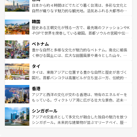
情報は
コンテンツ一覧
を参照してほしい。
人々、おいしいローカルフードやハワイアンミュージッ
ク）、タスマニアの美しい原生林やケアンズの熱帯雨林な
日本から約４時間ほどでたどり着く台湾は、多彩な文化と
ク、伝統的なフラダンスなど、すべてがハワイの魅力を彩
ど、見どころがたくさん。また、カフェやワイン、オージ
自然が織りなす魅力的な観光地。活気あふれる大都市の台
っている。訪れるたびに新しい発見と感動が待っているハ
ービーフなどの食文化も豊かで、美味しいものであふれて
北やノスタルジックな町並みが人気な九份（ジォウフェ
ワイを、存分に味わってほしい。 なお、新着のハワイ情報
韓国
いる。アクティビティも充実しており、サーフィンやダイ
ン）、静ひつな山岳地帯である台湾東部など、都市の喧騒
は
コンテンツ一覧
を参照してほしい。
ビング、ハイキングなど、アウトドア好きにはたまらな
と山間の静けさが共存しており、訪れる人に新しい発見と
歴史ある王朝文化が残る一方で、最先端のファッションやK
い。オーストラリアの多彩な魅力を存分に味わいつくそ
驚きをもたらしてくれる。また、奥深い台湾の食文化も魅
-POPで世界を席巻している韓国。首都ソウルの宮殿や伝統
う。 なお、新着のオーストラリア情報は
コンテンツ一覧
を
力で、夜市などの屋台グルメから高級料理、ヘルシーで美
家屋が並ぶエリアでは韓国の歴史と文化に浸ることがで
参照してほしい。
ベトナム
容にもいいと評判のスイーツなど、バラエティ豊かな料理
き、地方に足を延ばせば四季折々の自然美を楽しむことが
が味わえる。 なお、新着の台湾情報は
コンテンツ一覧
を参
できる。そして、キムチや焼肉、絶品のストリートフード
豊かな自然と多様な文化が魅力的なベトナム。南北に細長
照してほしい。
まで、さまざまな韓国料理が待っている。夜には、韓国な
く伸びる国土には、広大な田園風景や青々とした山々、世
らではのナイトライフも堪能できる。あたたかいホスピタ
界遺産に登録された壮大な自然景観が点在し、都市部では
タイ
リティに包まれながら、韓国の多彩な魅力を心ゆくまで味
急速な発展と共に伝統が息づく。ハノイの古い町並みやホ
わってみてほしい。 なお、新着の韓国情報は
コンテンツ一
ーチミン市のフランス統治時代の建物も、独特の雰囲気を
タイは、東南アジアに位置する豊かな自然と歴史が息づく
覧
を参照してほしい。
醸し出している。また、バラエティの豊かさとおいしさで
国だ。首都バンコクは高層ビルが立ち並ぶ一方、伝統的な
世界中の食通を魅了してやまないベトナム料理も魅力のひ
寺院や市場がいたるところに点在し、古きよき文化と現代
香港
とつ。フォーやバインミー、ベトナムコーヒーなどは、ぜ
の活気が交差している。北部ではチェンマイなどの山岳地
ひ現地で味わいたい。どの地域を訪れてもあたたかい人々
帯で自然と触れ合い、南部ではプーケットやクラビの美し
アジアと西洋の文化が交わる香港は、特有のエネルギーを
が旅行者を迎えてくれるので、きっと忘れられない旅にな
いビーチでリゾート気分を楽しむことができる。タイ料理
もっている。ヴィクトリア湾に広がる壮大な景色、近未来
るはずだ。 なお、新着のベトナム情報は
コンテンツ一覧
を
は世界的に有名で、屋台から高級レストランまで味覚を刺
的なアートスポット、そして歴史と現代が融合した町並
参照してほしい。
シンガポール
激する。気候は一年中温暖で、どの季節にも異なる楽しみ
み、どこを訪れても感動するはず。観光スポットが密集し
が待っている。親しみやすいタイの人々、仏教を中心とし
ており、効率よく見どころを回れるのも魅力。息をのむよ
アジアの交差点として多文化が融合した独自の魅力を放つ
た文化、そして多様な観光資源が、訪れる旅人を魅了し続
うな絶景から文化的な体験まで、香港を存分に楽しみ尽く
シンガポール。未来的な建築物が並ぶマリーナベイ、歴史
ける。 なお、新着のタイ情報は
コンテンツ一覧
を参照して
そう。 なお、新着の香港情報は
コンテンツ一覧
を参照して
と伝統を感じられるエスニックタウン、多数の緑豊かな公
ほしい。
ほしい。
園や自然保護区など、自然が調和した近代的な景観と文化