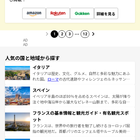
詳細を見る
…
1
2
3
12
AD
AD
人気の国と地域から探す
イタリア
イタリアは歴史、文化、グルメ、自然と多彩な魅力にあふ
れた国。
ローマ
の古代遺跡やフィレンツェのルネッサンス
美術、ヴェネツィアの運河など、歴史あるスポットはもち
スペイン
ろん、トスカーナの美しい田園風景やアマルフィ海岸の絶
景など、自然景観も見逃せない。観光の合間には、本場の
イベリア半島のほぼ80％を占めるスペインは、太陽が降り
ピザやパスタなど、絶品のイタリア料理を堪能することも
注ぐ地中海沿岸から雄大なピレネー山脈まで、多彩な自然
できる。朝目覚めてから夜眠るまで、すべての瞬間を楽し
と文化が詰まったヨーロッパ屈指の旅行先だ。多様な地域
フランスの基本情報と観光ガイド・有名観光スポ
ませてくれるイタリアで、忘れられない旅をしてみよう！
文化が根付くこの国では、情熱的なフラメンコ、熱気あふ
なお、新着のイタリア情報は
コンテンツ一覧
を参照してほ
れる闘牛、そして美味しいタパスが生活の一部となってい
ット
しい。
る。首都マドリードの洗練された雰囲気や、バルセロナの
フランスは、世界中の旅行者を魅了し続けるヨーロッパ屈
アートに溢れた街角から、地方では古代ローマ遺跡や中世
指の観光地だ。首都パリのエッフェル塔やルーブル美術館
の城塞都市、穏やかなビーチリゾートまで多彩な表情を見
といった象徴的なスポットから、田舎町の古風な美しさま