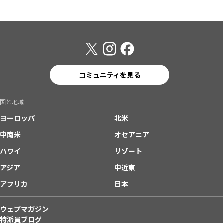
コミュニティを見る
国と地域
ヨーロッパ
北米
中南米
オセアニア
ハワイ
リゾート
アジア
中近東
アフリカ
日本
ウェブマガジン
特派員ブログ