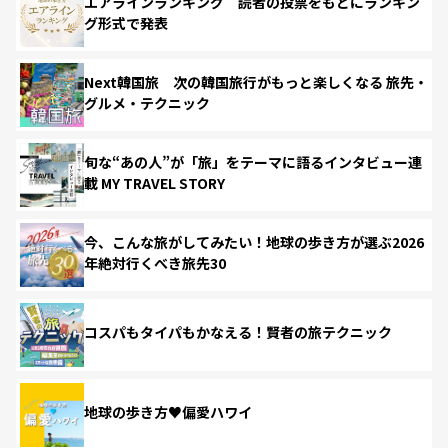
エアラインランキング 読者の投票をもとにランキン
グ形式で発表
Next韓国旅 次の韓国旅行がもっと楽しくなる 旅先・
グルメ・テクニック
旬な“あの人”が「旅」をテーマに語るインタビュー連
載 MY TRAVEL STORY
今、こんな旅がしてみたい！地球の歩き方が選ぶ2026
年絶対行くべき旅先30
コスパもタイパもかなえる！賢者の旅テクニック
地球の歩き方♥偏愛ハワイ