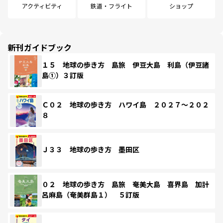
アクティビティ
鉄道・フライト
ショップ
新刊ガイドブック
１５ 地球の歩き方 島旅 伊豆大島 利島（伊豆諸
島①）３訂版
Ｃ０２ 地球の歩き方 ハワイ島 ２０２７～２０２
８
Ｊ３３ 地球の歩き方 墨田区
０２ 地球の歩き方 島旅 奄美大島 喜界島 加計
呂麻島（奄美群島１） ５訂版