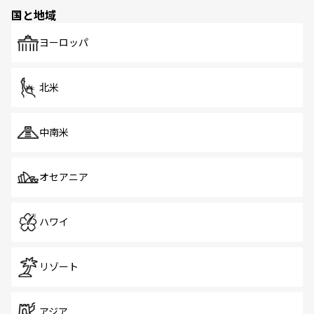
の多様性あふれるカラフルな町は、どこを歩いても新しい
国と地域
発見がある。さらに、治安のよさや充実した公共交通機関
も、旅行者にとっては魅力的なポイント。グルメも豊富
で、ホーカーズは地元の風情を楽しめる外せないスポット
ヨーロッパ
だ。訪れる人を飽きさせないシンガポールで、多様な魅力
を体感しよう。 なお、新着のシンガポール情報は
コンテン
ツ一覧
を参照してほしい。
北米
中南米
オセアニア
ハワイ
リゾート
アジア