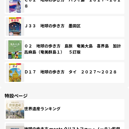
８
Ｊ３３ 地球の歩き方 墨田区
０２ 地球の歩き方 島旅 奄美大島 喜界島 加計
呂麻島（奄美群島１） ５訂版
Ｄ１７ 地球の歩き方 タイ ２０２７～２０２８
特設ページ
世界遺産ランキング
地球の歩き方 meets クリストファー・ノーラン監督