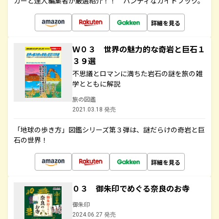
カーと達人編集者が厳選紹介！！ ハンディなガイドブック。
詳細を見る
Ｗ０３ 世界の魅力的な奇岩と巨石１
３９選
不思議とロマンに満ちた岩石の謎を旅の雑
学とともに解説
旅の図鑑
2021.03.18 発売
「地球の歩き方」図鑑シリーズ第３弾は、謎だらけの奇岩と巨
石の世界！
詳細を見る
０３ 御朱印でめぐる奈良のお寺
御朱印
2024.06.27 発売