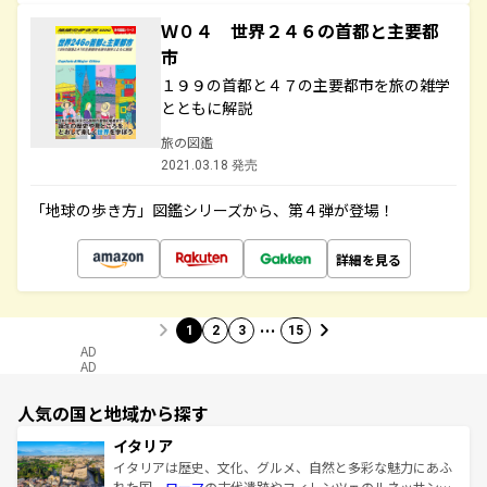
Ｗ０４ 世界２４６の首都と主要都
市
１９９の首都と４７の主要都市を旅の雑学
とともに解説
旅の図鑑
2021.03.18 発売
「地球の歩き方」図鑑シリーズから、第４弾が登場！
詳細を見る
…
1
2
3
15
AD
AD
人気の国と地域から探す
イタリア
イタリアは歴史、文化、グルメ、自然と多彩な魅力にあふ
れた国。
ローマ
の古代遺跡やフィレンツェのルネッサンス