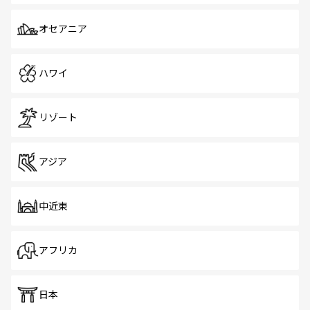
オセアニア
ハワイ
リゾート
アジア
中近東
アフリカ
日本