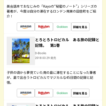
英会話本でおなじみの「Kayoの“秘密のノート”」シリーズの
著者が、今度は自分の滞在するロンドン南東の田舎町をご紹
介！
詳細を見る
とろとろトロピカル ある旅の記録と
記憶。 第1巻
D-Books
2018.03.29 発売
子供の頃から夢見ていた南の島に滞在することになった筆者
が、島で出合うトロピカルでマジカルな45日間の記録と記
憶。
詳細を見る
とろとろトロピカル ある旅の記録と