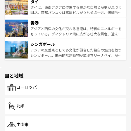
タイ
リティに包まれながら、韓国の多彩な魅力を心ゆくまで味
急速な発展と共に伝統が息づく。ハノイの古い町並みやホ
わってみてほしい。 なお、新着の韓国情報は
コンテンツ一
ーチミン市のフランス統治時代の建物も、独特の雰囲気を
タイは、東南アジアに位置する豊かな自然と歴史が息づく
覧
を参照してほしい。
醸し出している。また、バラエティの豊かさとおいしさで
国だ。首都バンコクは高層ビルが立ち並ぶ一方、伝統的な
世界中の食通を魅了してやまないベトナム料理も魅力のひ
寺院や市場がいたるところに点在し、古きよき文化と現代
香港
とつ。フォーやバインミー、ベトナムコーヒーなどは、ぜ
の活気が交差している。北部ではチェンマイなどの山岳地
ひ現地で味わいたい。どの地域を訪れてもあたたかい人々
帯で自然と触れ合い、南部ではプーケットやクラビの美し
アジアと西洋の文化が交わる香港は、特有のエネルギーを
が旅行者を迎えてくれるので、きっと忘れられない旅にな
いビーチでリゾート気分を楽しむことができる。タイ料理
もっている。ヴィクトリア湾に広がる壮大な景色、近未来
るはずだ。 なお、新着のベトナム情報は
コンテンツ一覧
を
は世界的に有名で、屋台から高級レストランまで味覚を刺
的なアートスポット、そして歴史と現代が融合した町並
参照してほしい。
シンガポール
激する。気候は一年中温暖で、どの季節にも異なる楽しみ
み、どこを訪れても感動するはず。観光スポットが密集し
が待っている。親しみやすいタイの人々、仏教を中心とし
ており、効率よく見どころを回れるのも魅力。息をのむよ
アジアの交差点として多文化が融合した独自の魅力を放つ
た文化、そして多様な観光資源が、訪れる旅人を魅了し続
うな絶景から文化的な体験まで、香港を存分に楽しみ尽く
シンガポール。未来的な建築物が並ぶマリーナベイ、歴史
ける。 なお、新着のタイ情報は
コンテンツ一覧
を参照して
そう。 なお、新着の香港情報は
コンテンツ一覧
を参照して
と伝統を感じられるエスニックタウン、多数の緑豊かな公
ほしい。
ほしい。
園や自然保護区など、自然が調和した近代的な景観と文化
の多様性あふれるカラフルな町は、どこを歩いても新しい
国と地域
発見がある。さらに、治安のよさや充実した公共交通機関
も、旅行者にとっては魅力的なポイント。グルメも豊富
で、ホーカーズは地元の風情を楽しめる外せないスポット
ヨーロッパ
だ。訪れる人を飽きさせないシンガポールで、多様な魅力
を体感しよう。 なお、新着のシンガポール情報は
コンテン
ツ一覧
を参照してほしい。
北米
中南米