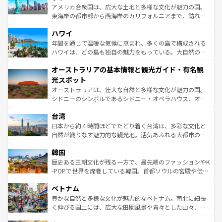
ことができる。国民の所得が高いため物価も高いが、旅行
アメリカ合衆国は、広大な土地と多様な文化が魅力の国。
者向けの交通パス提供のサービスもあり、うまく活用すれ
東海岸の都市部から西海岸のカリフォルニアまで、訪れる
ば市内交通費無料で観光を楽しむこともできる。 なお、新
場所ごとに異なる風景と体験が待っている。ニューヨーク
着のスイス情報は
コンテンツ一覧
を参照してほしい。
ハワイ
のような巨大都市は、観光、ショッピング、エンターテイ
ンメントが詰まった刺激的なスポットだ。一方、アメリカ
年間を通じて温暖な気候に恵まれ、多くの島で構成される
西部には大自然が広がり、グランドキャニオンやイエロー
ハワイは、どの島も独自の魅力をもっている。大自然の神
ストーン国立公園といった絶景が堪能できる。さらに、南
秘を感じたいなら、火山が生み出した壮大な景観を誇るハ
オーストラリアの基本情報と観光ガイド・有名観
部のニューオーリンズでは、音楽と美食が融合した独特の
ワイ島は見逃せない。また、定番の観光地といえばオアフ
文化が魅力。旅行者はアメリカの各地域で異なる魅力を楽
島だが、静かな自然を求めるならマウイ島やカウアイ島が
光スポット
しみながら、その多様性と豊かな歴史を感じることができ
おすすめ。エメラルドグリーンに輝く海をはじめ、豊かな
オーストラリアは、壮大な自然と多様な文化が魅力の国。
るだろう。車でのロードトリップや列車の旅も、アメリカ
文化や歴史が息づいている。「アロハスピリット」と呼ば
シドニーのシンボルであるシドニー・オペラハウス、オー
ならではの贅沢な旅のスタイルだ。 なお、新着のアメリカ
れるおもてなしの心で訪れる人々を迎えてくれるハワイの
ストラリア東海岸北部に広がる大サンゴ礁地帯グレートバ
情報は
コンテンツ一覧
を参照してほしい。
人々、おいしいローカルフードやハワイアンミュージッ
台湾
リアリーフや大陸中央部にそびえるウルル（エアーズロッ
ク、伝統的なフラダンスなど、すべてがハワイの魅力を彩
ク）、タスマニアの美しい原生林やケアンズの熱帯雨林な
日本から約４時間ほどでたどり着く台湾は、多彩な文化と
っている。訪れるたびに新しい発見と感動が待っているハ
ど、見どころがたくさん。また、カフェやワイン、オージ
自然が織りなす魅力的な観光地。活気あふれる大都市の台
ワイを、存分に味わってほしい。 なお、新着のハワイ情報
ービーフなどの食文化も豊かで、美味しいものであふれて
北やノスタルジックな町並みが人気な九份（ジォウフェ
は
コンテンツ一覧
を参照してほしい。
韓国
いる。アクティビティも充実しており、サーフィンやダイ
ン）、静ひつな山岳地帯である台湾東部など、都市の喧騒
ビング、ハイキングなど、アウトドア好きにはたまらな
と山間の静けさが共存しており、訪れる人に新しい発見と
歴史ある王朝文化が残る一方で、最先端のファッションやK
い。オーストラリアの多彩な魅力を存分に味わいつくそ
驚きをもたらしてくれる。また、奥深い台湾の食文化も魅
-POPで世界を席巻している韓国。首都ソウルの宮殿や伝統
う。 なお、新着のオーストラリア情報は
コンテンツ一覧
を
力で、夜市などの屋台グルメから高級料理、ヘルシーで美
家屋が並ぶエリアでは韓国の歴史と文化に浸ることがで
参照してほしい。
ベトナム
容にもいいと評判のスイーツなど、バラエティ豊かな料理
き、地方に足を延ばせば四季折々の自然美を楽しむことが
が味わえる。 なお、新着の台湾情報は
コンテンツ一覧
を参
できる。そして、キムチや焼肉、絶品のストリートフード
豊かな自然と多様な文化が魅力的なベトナム。南北に細長
照してほしい。
まで、さまざまな韓国料理が待っている。夜には、韓国な
く伸びる国土には、広大な田園風景や青々とした山々、世
らではのナイトライフも堪能できる。あたたかいホスピタ
界遺産に登録された壮大な自然景観が点在し、都市部では