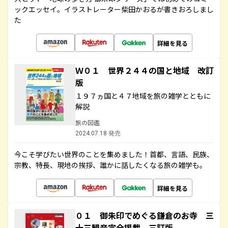
ックエッセイ。イラストレーター柴田かおるが書きおろしまし
た
詳細を見る
Ｗ０１ 世界２４４の国と地域 改訂
版
１９７ヵ国と４７地域を旅の雑学とともに
解説
旅の図鑑
2024.07.18 発売
今こそ学びたい世界のことを集めました！首都、言語、民族、
宗教、特長、現地の挨拶、誰かに話したくなる旅の雑学も。
詳細を見る
０１ 御朱印でめぐる鎌倉のお寺 三
十三観音完全掲載 三訂版