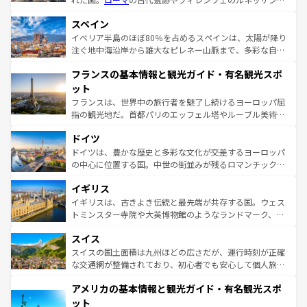
美術、ヴェネツィアの運河など、歴史あるスポットはもち
スペイン
ろん、トスカーナの美しい田園風景やアマルフィ海岸の絶
景など、自然景観も見逃せない。観光の合間には、本場の
イベリア半島のほぼ80％を占めるスペインは、太陽が降り
ピザやパスタなど、絶品のイタリア料理を堪能することも
注ぐ地中海沿岸から雄大なピレネー山脈まで、多彩な自然
できる。朝目覚めてから夜眠るまで、すべての瞬間を楽し
と文化が詰まったヨーロッパ屈指の旅行先だ。多様な地域
フランスの基本情報と観光ガイド・有名観光スポ
ませてくれるイタリアで、忘れられない旅をしてみよう！
文化が根付くこの国では、情熱的なフラメンコ、熱気あふ
なお、新着のイタリア情報は
コンテンツ一覧
を参照してほ
れる闘牛、そして美味しいタパスが生活の一部となってい
ット
しい。
る。首都マドリードの洗練された雰囲気や、バルセロナの
フランスは、世界中の旅行者を魅了し続けるヨーロッパ屈
アートに溢れた街角から、地方では古代ローマ遺跡や中世
指の観光地だ。首都パリのエッフェル塔やルーブル美術館
の城塞都市、穏やかなビーチリゾートまで多彩な表情を見
といった象徴的なスポットから、田舎町の古風な美しさま
せる。地方によって風土や気候が異なるスペインはその個
ドイツ
で、幅広い魅力が詰まっている。華麗な宮殿、歴史的な大
性で訪れる人を魅了する。 なお、新着のスペイン情報は
コ
聖堂、美しいビーチ、そして豊かな自然が、訪れる者を心
ドイツは、豊かな歴史と多彩な文化が交差するヨーロッパ
ンテンツ一覧
を参照してほしい。
から魅了する。また、フランスは美食の国としても知ら
の中心に位置する国。中世の街並みが残るロマンチック街
れ、フランス料理はユネスコ無形文化遺産にも登録されて
道から、未来を先取りするようなモダンな都市まで多様な
イギリス
いる。シャンパンの発祥地であるランス、プロヴァンスの
顔を持つこの国は、どこを歩いても飽きることがない。ベ
香り高いラベンダー畑など、多彩な楽しみ方が可能だ。さ
ルリンの文化的活気、バイエルン州のアルプスの絶景、そ
イギリスは、古きよき伝統と最先端が共存する国。ウェス
らに、パリ以外の地域にも魅力が溢れており、どの街角に
してライン川沿いのワイン畑といった風景は必見。ビール
トミンスター寺院や大英博物館のようなランドマーク、歴
も豊かな歴史と文化が息づいている。パリ以外の個性あふ
とソーセージを味わいながら地元の人と過ごす楽しい時間
史ある大学都市、美しい丘陵地帯や牧歌的な風景など、エ
れる地方に足を運ぶとそれぞれで全く異なる文化を体験で
スイス
は、お酒好きな人にはぜひ体験してほしい。 なお、新着の
リアごとに異なる魅力がある。また、優雅なアフタヌーン
きるだろう。 なお、新着のフランス情報は
コンテンツ一覧
ドイツ情報は
コンテンツ一覧
を参照してほしい。
ティー、ビール好きにはたまらない英国パブ、サッカー観
スイスの国土面積は九州ほどの広さだが、運行時刻が正確
を参照してほしい。
戦など、本場だからこそできる体験も豊富。イギリスを旅
な交通網が整備されており、初心者でも安心して個人旅行
して楽しみつくそう。 なお、新着のイギリス情報は
コンテ
を楽しめる。日本同様に時刻表どおりの旅が可能だ。中世
アメリカの基本情報と観光ガイド・有名観光スポ
ンツ一覧
を参照してほしい。
の建物がそのまま残る町や、スイスならではのユニークな
博物館もあり、アルプス観光だけでなく町歩きも満喫する
ット