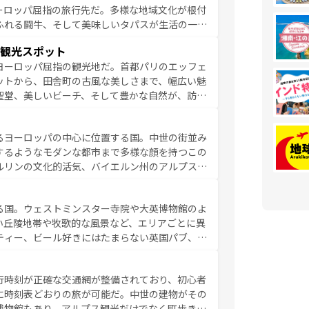
ーロッパ屈指の旅行先だ。多様な地域文化が根付
ふれる闘牛、そして美味しいタパスが生活の一部
雰囲気や、バルセロナのアートに溢れた街角か
観光スポット
市、穏やかなビーチリゾートまで多彩な表情を見
ヨーロッパ屈指の観光地だ。首都パリのエッフェ
はその個性で訪れる人を魅了する。 なお、
ットから、田舎町の古風な美しさまで、幅広い魅
してほしい。
聖堂、美しいビーチ、そして豊かな自然が、訪れ
食の国としても知られ、フランス料理はユネスコ
ンの発祥地であるランス、プロヴァンスの香り高
るヨーロッパの中心に位置する国。中世の街並み
だ。さらに、パリ以外の地域にも魅力が溢れてお
するようなモダンな都市まで多様な顔を持つこの
ている。パリ以外の個性あふれる地方に足を運ぶ
ルリンの文化的活気、バイエルン州のアルプスの
とそれぞれで全く異なる文化を体験できるだろう。 なお、新着のフランス情報は
コンテンツ
た風景は必見。ビールとソーセージを味わいなが
ひ体験してほしい。 なお、新着のド
る国。ウェストミンスター寺院や大英博物館のよ
。
い丘陵地帯や牧歌的な風景など、エリアごとに異
ティー、ビール好きにはたまらない英国パブ、サ
豊富。イギリスを旅して楽しみつくそう。 な
参照してほしい。
行時刻が正確な交通網が整備されており、初心者
に時刻表どおりの旅が可能だ。中世の建物がその
博物館もあり、アルプス観光だけでなく町歩きも