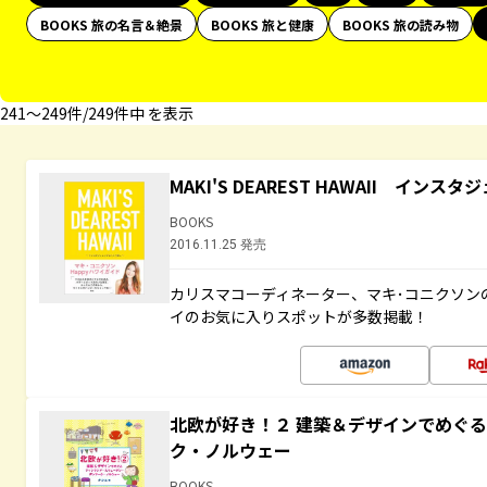
BOOKS 旅の名言＆絶景
BOOKS 旅と健康
BOOKS 旅の読み物
241〜249件/249件中 を表示
MAKI'S DEAREST HAWAII イン
BOOKS
2016.11.25 発売
カリスマコーディネーター、マキ･コニクソン
イのお気に入りスポットが多数掲載！
北欧が好き！２ 建築＆デザインでめぐ
ク・ノルウェー
BOOKS