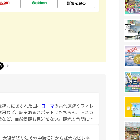
詳細を見る
3
な魅力にあふれた国。
ローマ
の古代遺跡やフィレ
運河など、歴史あるスポットはもちろん、トスカ
景など、自然景観も見逃せない。観光の合間に
ア料理を堪能することもできる。朝目覚めてから
るイタリアで、忘れられない旅をしてみよう！
、太陽が降り注ぐ地中海沿岸から雄大なピレネ
を参照してほしい。