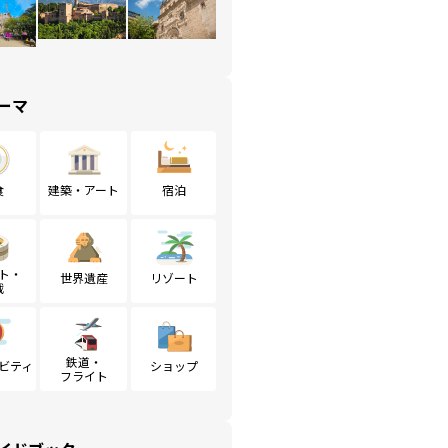
ーマ
食
建築・アート
宿泊
ト・
世界遺産
リゾート
戦
鉄道・
ビティ
ショップ
フライト