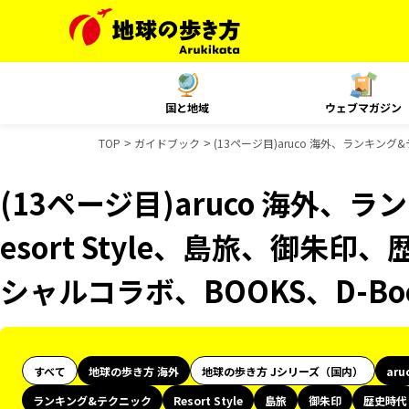
国と地域
ウェブマガジン
TOP
ガイドブック
(13ページ目)aruco 海外、ランキング
(13ページ目)aruco 海外、
esort Style、島旅、御朱印
シャルコラボ、BOOKS、D-B
すべて
地球の歩き方 海外
地球の歩き方 Jシリーズ（国内）
aru
ランキング&テクニック
Resort Style
島旅
御朱印
歴史時代