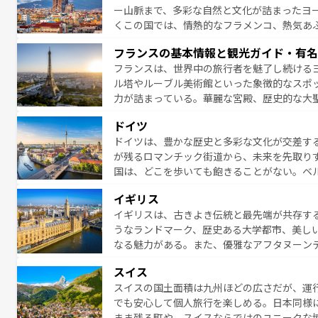
ー山脈まで、多彩な自然と文化が詰まったヨ
くこの国では、情熱的なフラメンコ、熱気あ
となっている。首都マドリードの洗練された
フランスの基本情報と観光ガイド・有名
ら、地方では古代ローマ遺跡や中世の城塞都
フランスは、世界中の旅行者を魅了し続ける
せる。地方によって風土や気候が異なるスペイン
ル塔やルーブル美術館といった象徴的なスポ
新着のスペイン情報は
コンテンツ一覧
を参照
力が詰まっている。華麗な宮殿、歴史的な大
る者を心から魅了する。また、フランスは美
ドイツ
無形文化遺産にも登録されている。シャンパ
ドイツは、豊かな歴史と多彩な文化が交差す
いラベンダー畑など、多彩な楽しみ方が可能
が残るロマンチック街道から、未来を先取り
り、どの街角にも豊かな歴史と文化が息づい
国は、どこを歩いても飽きることがない。ベ
絶景、そしてライン川沿いのワイン畑といっ
一覧
を参照してほしい。
イギリス
ら地元の人と過ごす楽しい時間は、お酒好きな人にはぜ
イギリスは、古きよき伝統と最先端が共存す
イツ情報は
コンテンツ一覧
を参照してほしい
うなランドマーク、歴史ある大学都市、美し
なる魅力がある。また、優雅なアフタヌーン
ッカー観戦など、本場だからこそできる体験も
スイス
お、新着のイギリス情報は
コンテンツ一覧
を
スイスの国土面積は九州ほどの広さだが、運
でも安心して個人旅行を楽しめる。日本同様
まま残る町や、スイスならではのユニークな