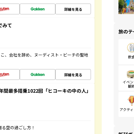
詳細を見る
でみて
旅のテ
るこ、会社を辞め、ヌーディスト・ビーチの聖地
飲
詳細を見る
イベン
観
間最多搭乗1022回「ヒコーキの中の人」
アクティ
贈る空の過ごし方！