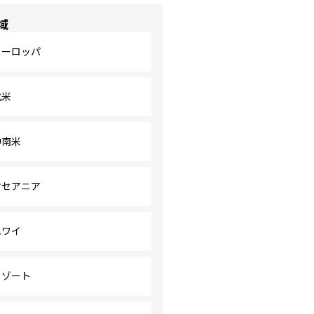
域
ヨーロッパ
北米
中南米
オセアニア
ハワイ
リゾート