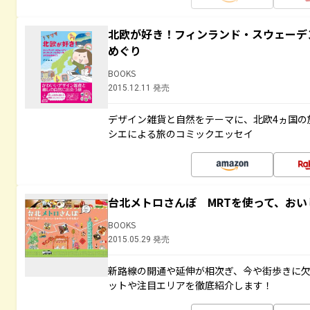
北欧が好き！フィンランド・スウェーデ
めぐり
BOOKS
2015.12.11 発売
デザイン雑貨と自然をテーマに、北欧4ヵ国の
シエによる旅のコミックエッセイ
台北メトロさんぽ MRTを使って、お
BOOKS
2015.05.29 発売
新路線の開通や延伸が相次ぎ、今や街歩きに
ットや注目エリアを徹底紹介します！