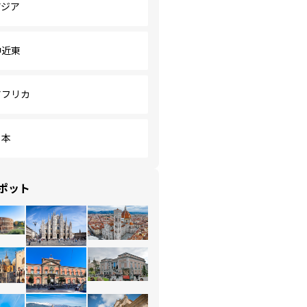
アジア
中近東
アフリカ
日本
ポット