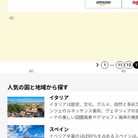
AD
…
1
11
12
1
AD
AD
人気の国と地域から探す
イタリア
イタリアは歴史、文化、グルメ、自然と多彩
ンツェのルネッサンス美術、ヴェネツィアの
ーナの美しい田園風景やアマルフィ海岸の絶
は、本場のピザやパスタなど、絶品のイタリ
スペイン
夜眠るまで、すべての瞬間を楽しませてくれ
イベリア半島のほぼ80％を占めるスペインは
なお、新着のイタリア情報は
コンテンツ一覧