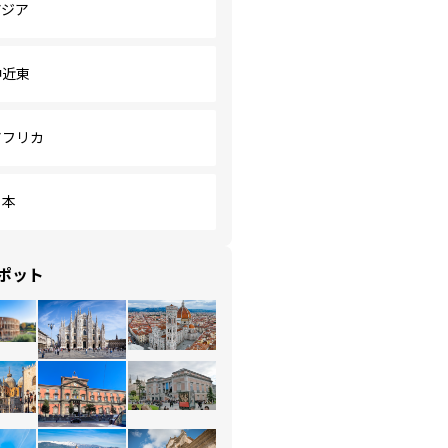
アジア
中近東
アフリカ
日本
ポット