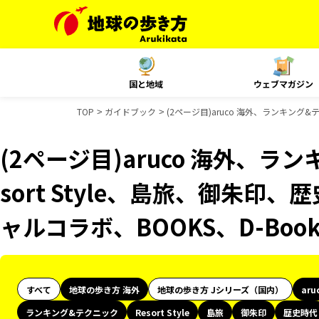
国と地域
ウェブマガジン
TOP
ガイドブック
(2ページ目)aruco 海外、ランキング&
(2ページ目)aruco 海外、ラ
sort Style、島旅、御朱印、
ャルコラボ、BOOKS、D-Bo
すべて
地球の歩き方 海外
地球の歩き方 Jシリーズ（国内）
aru
ランキング&テクニック
Resort Style
島旅
御朱印
歴史時代