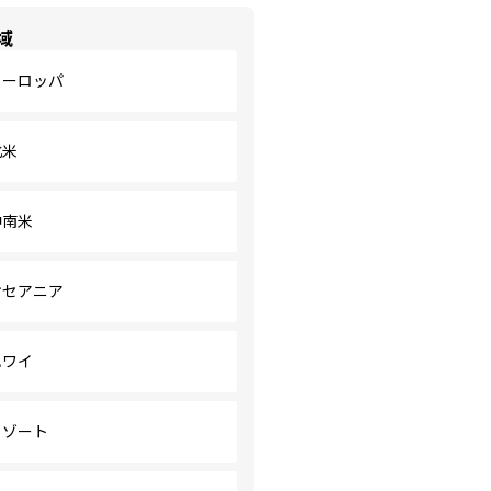
域
ヨーロッパ
北米
中南米
オセアニア
ハワイ
リゾート