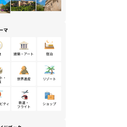
ーマ
食
建築・アート
宿泊
ト・
世界遺産
リゾート
戦
鉄道・
ビティ
ショップ
フライト