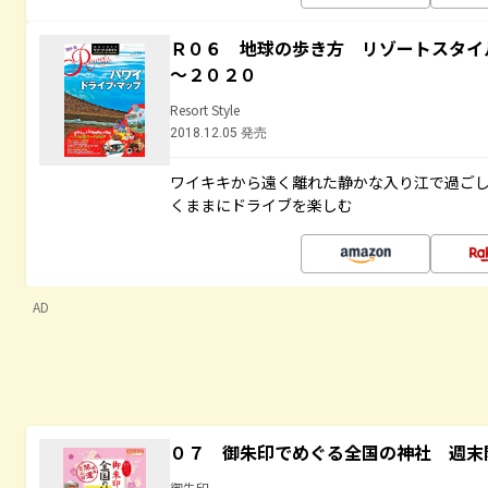
Ｒ０６ 地球の歩き方 リゾートスタイ
～２０２０
Resort Style
2018.12.05 発売
ワイキキから遠く離れた静かな入り江で過ご
くままにドライブを楽しむ
AD
０７ 御朱印でめぐる全国の神社 週末
御朱印