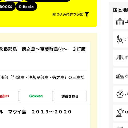
BOOKS
D-Books
国と地
絞り込み条件を追加
永良部島 徳之島～奄美群島②～ ３訂版
島南部「与論島・沖永良部島・徳之島」の三島だ
詳細を見る
ル マウイ島 ２０１９～２０２０