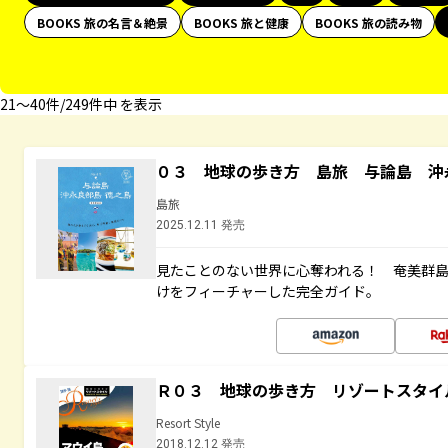
BOOKS 旅の名言＆絶景
BOOKS 旅と健康
BOOKS 旅の読み物
21〜40件/249件中 を表示
０３ 地球の歩き方 島旅 与論島 沖
島旅
2025.12.11 発売
見たことのない世界に心奪われる！ 奄美群
けをフィーチャーした完全ガイド。
Ｒ０３ 地球の歩き方 リゾートスタイ
Resort Style
2018.12.12 発売