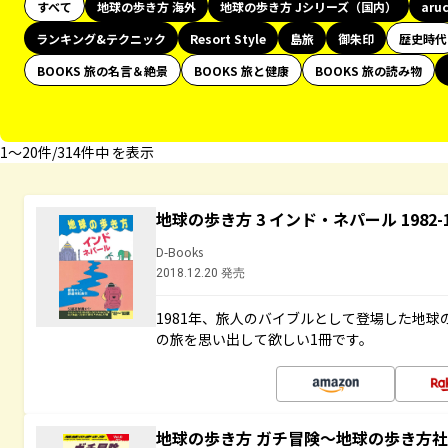
すべて
地球の歩き方 海外
地球の歩き方 Jシリーズ（国内）
aru
ランキング&テクニック
Resort Style
島旅
御朱印
歴史時代
BOOKS 旅の名言＆絶景
BOOKS 旅と健康
BOOKS 旅の読み物
1〜20件/314件中 を表示
地球の歩き方 3 インド・ネパール 1982
D-Books
2018.12.20 発売
1981年、旅人のバイブルとして登場した地
の旅を思い出して欲しい1冊です。
地球の歩き方 ガチ冒険～地球の歩き方