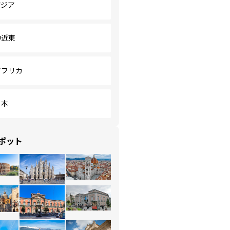
アジア
中近東
アフリカ
日本
ポット