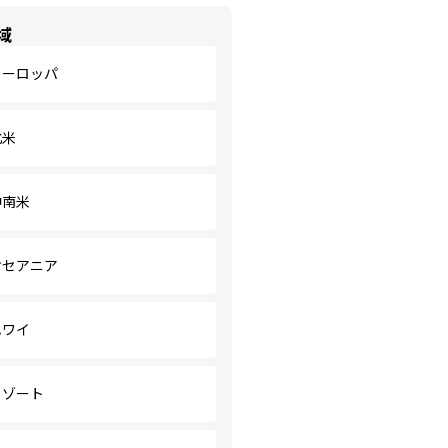
域
ヨーロッパ
北米
中南米
オセアニア
ハワイ
リゾート