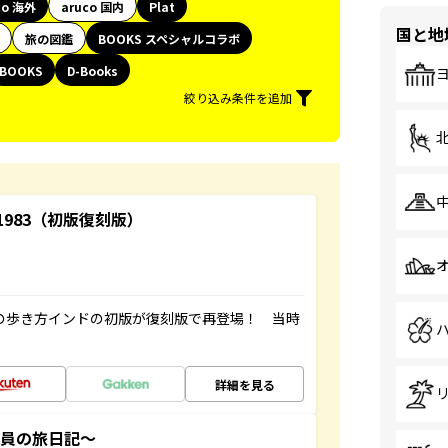
co 海外
aruco 国内
Plat
国と地
旅の図鑑
BOOKS スペシャルコラボ
BOOKS
D-Books
絞り込み条件を追加
-1983（初版復刻版）
球の歩き方インドの初版が復刻版で再登場！ 当時
詳細を見る
社員の旅日記～