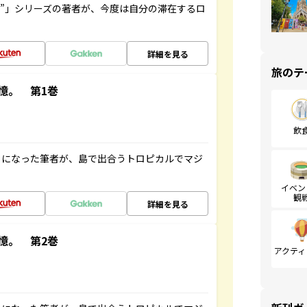
ト”」シリーズの著者が、今度は自分の滞在するロ
詳細を見る
旅のテ
憶。 第1巻
飲
とになった筆者が、島で出合うトロピカルでマジ
イベン
観
詳細を見る
憶。 第2巻
アクティ