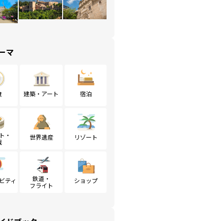
ーマ
食
建築・アート
宿泊
ト・
世界遺産
リゾート
戦
鉄道・
ビティ
ショップ
フライト