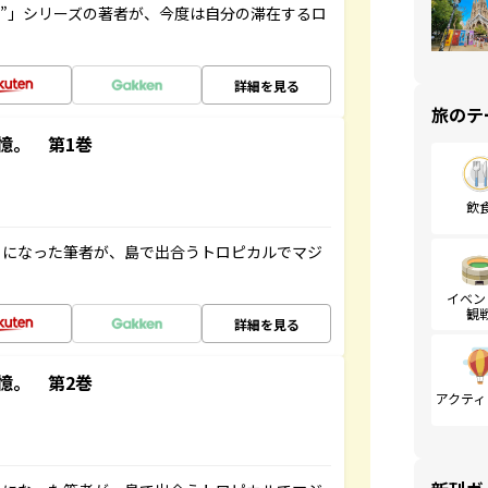
ト”」シリーズの著者が、今度は自分の滞在するロ
詳細を見る
旅のテ
憶。 第1巻
飲
とになった筆者が、島で出合うトロピカルでマジ
イベン
観
詳細を見る
憶。 第2巻
アクティ