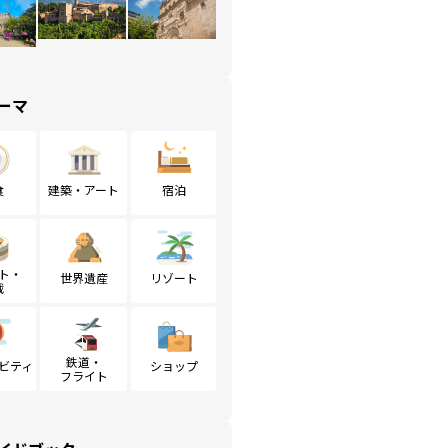
ーマ
食
建築・アート
宿泊
ト・
世界遺産
リゾート
戦
鉄道・
ビティ
ショップ
フライト