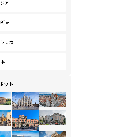
アジア
中近東
アフリカ
日本
ポット