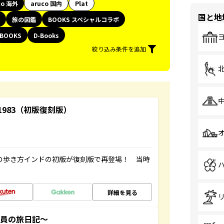
co 海外
aruco 国内
Plat
国と地
旅の図鑑
BOOKS スペシャルコラボ
BOOKS
D-Books
絞り込み条件を追加
-1983（初版復刻版）
球の歩き方インドの初版が復刻版で再登場！ 当時
詳細を見る
社員の旅日記～