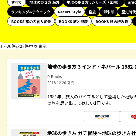
すべて
地球の歩き方 海外
地球の歩き方 Jシリーズ（国内）
aru
ランキング&テクニック
Resort Style
島旅
御朱印
歴史時代
BOOKS 旅の名言＆絶景
BOOKS 旅と健康
BOOKS 旅の読み物
1〜20件/302件中 を表示
地球の歩き方 3 インド・ネパール 1982
D-Books
2018.12.20 発売
1981年、旅人のバイブルとして登場した地
の旅を思い出して欲しい1冊です。
地球の歩き方 ガチ冒険～地球の歩き方