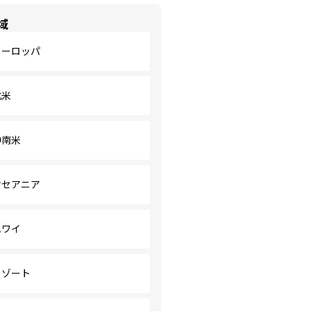
域
ヨーロッパ
北米
中南米
オセアニア
ハワイ
リゾート