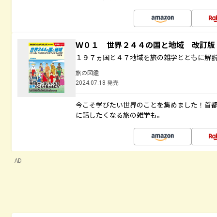
Ｗ０１ 世界２４４の国と地域 改訂版
１９７ヵ国と４７地域を旅の雑学とともに解
旅の図鑑
2024.07.18 発売
今こそ学びたい世界のことを集めました！首
に話したくなる旅の雑学も。
AD