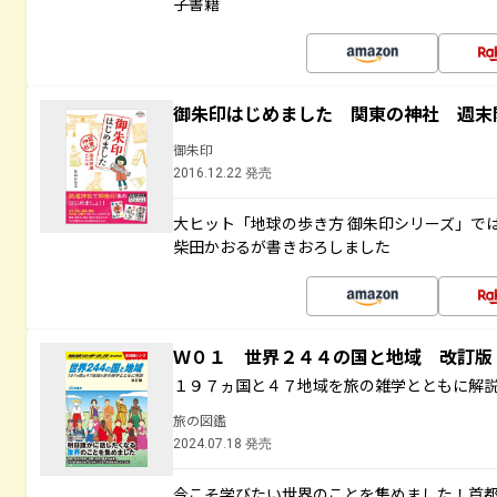
子書籍
御朱印はじめました 関東の神社 週末
御朱印
2016.12.22 発売
大ヒット「地球の歩き方 御朱印シリーズ」で
柴田かおるが書きおろしました
Ｗ０１ 世界２４４の国と地域 改訂版
１９７ヵ国と４７地域を旅の雑学とともに解
旅の図鑑
2024.07.18 発売
今こそ学びたい世界のことを集めました！首