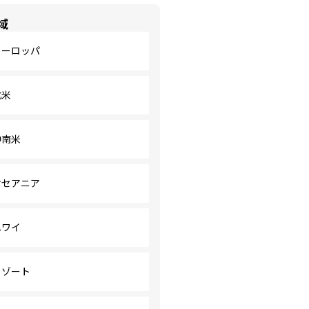
域
ヨーロッパ
北米
中南米
オセアニア
ハワイ
リゾート