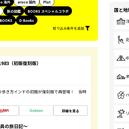
co 海外
aruco 国内
Plat
国と地
旅の図鑑
BOOKS スペシャルコラボ
BOOKS
D-Books
絞り込み条件を追加
-1983（初版復刻版）
球の歩き方インドの初版が復刻版で再登場！ 当時
詳細を見る
社員の旅日記～