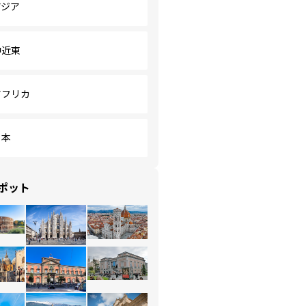
アジア
中近東
アフリカ
日本
ポット