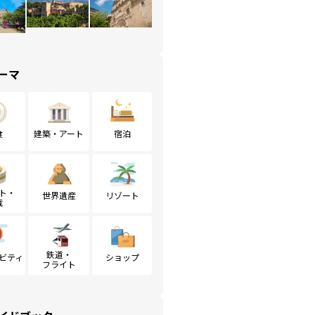
ーマ
食
建築・アート
宿泊
ト・
世界遺産
リゾート
戦
鉄道・
ビティ
ショップ
フライト