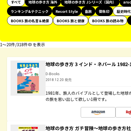
すべて
地球の歩き方 海外
地球の歩き方 Jシリーズ（国内）
aru
ランキング&テクニック
Resort Style
島旅
御朱印
歴史時代
BOOKS 旅の名言＆絶景
BOOKS 旅と健康
BOOKS 旅の読み物
1〜20件/318件中 を表示
地球の歩き方 3 インド・ネパール 1982
D-Books
2018.12.20 発売
1981年、旅人のバイブルとして登場した地
の旅を思い出して欲しい1冊です。
地球の歩き方 ガチ冒険～地球の歩き方