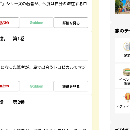
ト”」シリーズの著者が、今度は自分の滞在するロ
詳細を見る
旅のテ
憶。 第1巻
飲
とになった筆者が、島で出合うトロピカルでマジ
イベン
観
詳細を見る
憶。 第2巻
アクティ