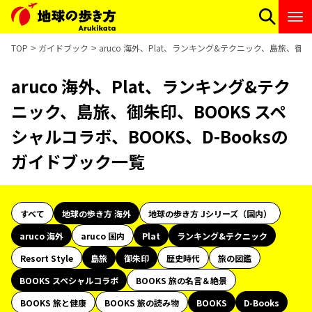
TOP
ガイドブック
aruco 海外、Plat、ランキング&テクニック、島旅、御朱
aruco 海外、Plat、ランキング&テク
ニック、島旅、御朱印、BOOKS スペ
シャルコラボ、BOOKS、D-Booksの
ガイドブック一覧
すべて
地球の歩き方 海外
地球の歩き方 Jシリーズ（国内）
aruco 海外
aruco 国内
Plat
ランキング&テクニック
Resort Style
島旅
御朱印
歴史時代
旅の図鑑
BOOKS スペシャルコラボ
BOOKS 旅の名言＆絶景
BOOKS 旅と健康
BOOKS 旅の読み物
BOOKS
D-Books