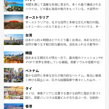
着のスイス情報は
コンテンツ一覧
を参照してほしい。
ンメントが詰まった刺激的なスポットだ。一方、アメリカ
年間を通じて温暖な気候に恵まれ、多くの島で構成される
西部には大自然が広がり、グランドキャニオンやイエロー
ハワイは、どの島も独自の魅力をもっている。大自然の神
ストーン国立公園といった絶景が堪能できる。さらに、南
秘を感じたいなら、火山が生み出した壮大な景観を誇るハ
オーストラリア
部のニューオーリンズでは、音楽と美食が融合した独特の
ワイ島は見逃せない。また、定番の観光地といえばオアフ
文化が魅力。旅行者はアメリカの各地域で異なる魅力を楽
島だが、静かな自然を求めるならマウイ島やカウアイ島が
オーストラリアは、壮大な自然と多様な文化が魅力の国。
しみながら、その多様性と豊かな歴史を感じることができ
おすすめ。エメラルドグリーンに輝く海をはじめ、豊かな
シドニーのシンボルであるシドニー・オペラハウス、オー
るだろう。車でのロードトリップや列車の旅も、アメリカ
文化や歴史が息づいている。「アロハスピリット」と呼ば
ストラリア東海岸北部に広がる大サンゴ礁地帯グレートバ
ならではの贅沢な旅のスタイルだ。 なお、新着のアメリカ
台湾
れるおもてなしの心で訪れる人々を迎えてくれるハワイの
リアリーフや大陸中央部にそびえるウルル（エアーズロッ
情報は
コンテンツ一覧
を参照してほしい。
人々、おいしいローカルフードやハワイアンミュージッ
ク）、タスマニアの美しい原生林やケアンズの熱帯雨林な
日本から約４時間ほどでたどり着く台湾は、多彩な文化と
ク、伝統的なフラダンスなど、すべてがハワイの魅力を彩
ど、見どころがたくさん。また、カフェやワイン、オージ
自然が織りなす魅力的な観光地。活気あふれる大都市の台
っている。訪れるたびに新しい発見と感動が待っているハ
ービーフなどの食文化も豊かで、美味しいものであふれて
北やノスタルジックな町並みが人気な九份（ジォウフェ
ワイを、存分に味わってほしい。 なお、新着のハワイ情報
韓国
いる。アクティビティも充実しており、サーフィンやダイ
ン）、静ひつな山岳地帯である台湾東部など、都市の喧騒
は
コンテンツ一覧
を参照してほしい。
ビング、ハイキングなど、アウトドア好きにはたまらな
と山間の静けさが共存しており、訪れる人に新しい発見と
歴史ある王朝文化が残る一方で、最先端のファッションやK
い。オーストラリアの多彩な魅力を存分に味わいつくそ
驚きをもたらしてくれる。また、奥深い台湾の食文化も魅
-POPで世界を席巻している韓国。首都ソウルの宮殿や伝統
う。 なお、新着のオーストラリア情報は
コンテンツ一覧
を
力で、夜市などの屋台グルメから高級料理、ヘルシーで美
家屋が並ぶエリアでは韓国の歴史と文化に浸ることがで
参照してほしい。
ベトナム
容にもいいと評判のスイーツなど、バラエティ豊かな料理
き、地方に足を延ばせば四季折々の自然美を楽しむことが
が味わえる。 なお、新着の台湾情報は
コンテンツ一覧
を参
できる。そして、キムチや焼肉、絶品のストリートフード
豊かな自然と多様な文化が魅力的なベトナム。南北に細長
照してほしい。
まで、さまざまな韓国料理が待っている。夜には、韓国な
く伸びる国土には、広大な田園風景や青々とした山々、世
らではのナイトライフも堪能できる。あたたかいホスピタ
界遺産に登録された壮大な自然景観が点在し、都市部では
タイ
リティに包まれながら、韓国の多彩な魅力を心ゆくまで味
急速な発展と共に伝統が息づく。ハノイの古い町並みやホ
わってみてほしい。 なお、新着の韓国情報は
コンテンツ一
ーチミン市のフランス統治時代の建物も、独特の雰囲気を
タイは、東南アジアに位置する豊かな自然と歴史が息づく
覧
を参照してほしい。
醸し出している。また、バラエティの豊かさとおいしさで
国だ。首都バンコクは高層ビルが立ち並ぶ一方、伝統的な
世界中の食通を魅了してやまないベトナム料理も魅力のひ
寺院や市場がいたるところに点在し、古きよき文化と現代
香港
とつ。フォーやバインミー、ベトナムコーヒーなどは、ぜ
の活気が交差している。北部ではチェンマイなどの山岳地