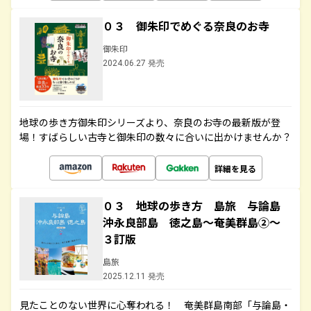
０３ 御朱印でめぐる奈良のお寺
御朱印
2024.06.27 発売
地球の歩き方御朱印シリーズより、奈良のお寺の最新版が登
場！すばらしい古寺と御朱印の数々に合いに出かけませんか？
詳細を見る
０３ 地球の歩き方 島旅 与論島
沖永良部島 徳之島～奄美群島②～
３訂版
島旅
2025.12.11 発売
見たことのない世界に心奪われる！ 奄美群島南部「与論島・