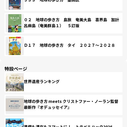
０２ 地球の歩き方 島旅 奄美大島 喜界島 加計
呂麻島（奄美群島１） ５訂版
Ｄ１７ 地球の歩き方 タイ ２０２７～２０２８
特設ページ
世界遺産ランキング
地球の歩き方 meets クリストファー・ノーラン監督
最新作『オデュッセイア』
準備も滞在もスマートに！ トラベルハック2026