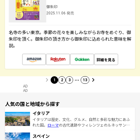
御朱印
2025.11.06 発売
名寺の多い東京。季節の花々を楽しみながらお寺をめぐり、御
朱印を頂く。御朱印の頂き方から御朱印に込められた意味を解
説。
詳細を見る
…
1
2
3
13
AD
AD
人気の国と地域から探す
イタリア
イタリアは歴史、文化、グルメ、自然と多彩な魅力にあふ
れた国。
ローマ
の古代遺跡やフィレンツェのルネッサンス
美術、ヴェネツィアの運河など、歴史あるスポットはもち
スペイン
ろん、トスカーナの美しい田園風景やアマルフィ海岸の絶