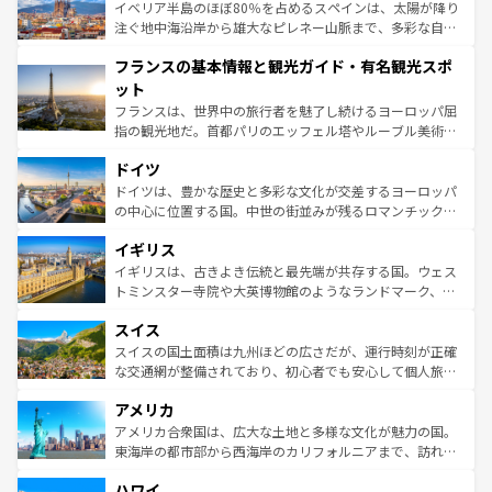
景など、自然景観も見逃せない。観光の合間には、本場の
イベリア半島のほぼ80％を占めるスペインは、太陽が降り
ピザやパスタなど、絶品のイタリア料理を堪能することも
注ぐ地中海沿岸から雄大なピレネー山脈まで、多彩な自然
できる。朝目覚めてから夜眠るまで、すべての瞬間を楽し
と文化が詰まったヨーロッパ屈指の旅行先だ。多様な地域
フランスの基本情報と観光ガイド・有名観光スポ
ませてくれるイタリアで、忘れられない旅をしてみよう！
文化が根付くこの国では、情熱的なフラメンコ、熱気あふ
なお、新着のイタリア情報は
コンテンツ一覧
を参照してほ
れる闘牛、そして美味しいタパスが生活の一部となってい
ット
しい。
る。首都マドリードの洗練された雰囲気や、バルセロナの
フランスは、世界中の旅行者を魅了し続けるヨーロッパ屈
アートに溢れた街角から、地方では古代ローマ遺跡や中世
指の観光地だ。首都パリのエッフェル塔やルーブル美術館
の城塞都市、穏やかなビーチリゾートまで多彩な表情を見
といった象徴的なスポットから、田舎町の古風な美しさま
せる。地方によって風土や気候が異なるスペインはその個
ドイツ
で、幅広い魅力が詰まっている。華麗な宮殿、歴史的な大
性で訪れる人を魅了する。 なお、新着のスペイン情報は
コ
聖堂、美しいビーチ、そして豊かな自然が、訪れる者を心
ドイツは、豊かな歴史と多彩な文化が交差するヨーロッパ
ンテンツ一覧
を参照してほしい。
から魅了する。また、フランスは美食の国としても知ら
の中心に位置する国。中世の街並みが残るロマンチック街
れ、フランス料理はユネスコ無形文化遺産にも登録されて
道から、未来を先取りするようなモダンな都市まで多様な
イギリス
いる。シャンパンの発祥地であるランス、プロヴァンスの
顔を持つこの国は、どこを歩いても飽きることがない。ベ
香り高いラベンダー畑など、多彩な楽しみ方が可能だ。さ
ルリンの文化的活気、バイエルン州のアルプスの絶景、そ
イギリスは、古きよき伝統と最先端が共存する国。ウェス
らに、パリ以外の地域にも魅力が溢れており、どの街角に
してライン川沿いのワイン畑といった風景は必見。ビール
トミンスター寺院や大英博物館のようなランドマーク、歴
も豊かな歴史と文化が息づいている。パリ以外の個性あふ
とソーセージを味わいながら地元の人と過ごす楽しい時間
史ある大学都市、美しい丘陵地帯や牧歌的な風景など、エ
れる地方に足を運ぶとそれぞれで全く異なる文化を体験で
スイス
は、お酒好きな人にはぜひ体験してほしい。 なお、新着の
リアごとに異なる魅力がある。また、優雅なアフタヌーン
きるだろう。 なお、新着のフランス情報は
コンテンツ一覧
ドイツ情報は
コンテンツ一覧
を参照してほしい。
ティー、ビール好きにはたまらない英国パブ、サッカー観
スイスの国土面積は九州ほどの広さだが、運行時刻が正確
を参照してほしい。
戦など、本場だからこそできる体験も豊富。イギリスを旅
な交通網が整備されており、初心者でも安心して個人旅行
して楽しみつくそう。 なお、新着のイギリス情報は
コンテ
を楽しめる。日本同様に時刻表どおりの旅が可能だ。中世
アメリカ
ンツ一覧
を参照してほしい。
の建物がそのまま残る町や、スイスならではのユニークな
博物館もあり、アルプス観光だけでなく町歩きも満喫する
アメリカ合衆国は、広大な土地と多様な文化が魅力の国。
ことができる。国民の所得が高いため物価も高いが、旅行
東海岸の都市部から西海岸のカリフォルニアまで、訪れる
者向けの交通パス提供のサービスもあり、うまく活用すれ
場所ごとに異なる風景と体験が待っている。ニューヨーク
ハワイ
ば市内交通費無料で観光を楽しむこともできる。 なお、新
のような巨大都市は、観光、ショッピング、エンターテイ