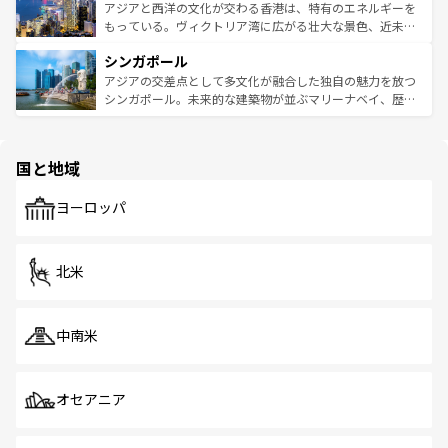
ひ現地で味わいたい。どの地域を訪れてもあたたかい人々
帯で自然と触れ合い、南部ではプーケットやクラビの美し
アジアと西洋の文化が交わる香港は、特有のエネルギーを
が旅行者を迎えてくれるので、きっと忘れられない旅にな
いビーチでリゾート気分を楽しむことができる。タイ料理
もっている。ヴィクトリア湾に広がる壮大な景色、近未来
るはずだ。 なお、新着のベトナム情報は
コンテンツ一覧
を
は世界的に有名で、屋台から高級レストランまで味覚を刺
的なアートスポット、そして歴史と現代が融合した町並
参照してほしい。
シンガポール
激する。気候は一年中温暖で、どの季節にも異なる楽しみ
み、どこを訪れても感動するはず。観光スポットが密集し
が待っている。親しみやすいタイの人々、仏教を中心とし
ており、効率よく見どころを回れるのも魅力。息をのむよ
アジアの交差点として多文化が融合した独自の魅力を放つ
た文化、そして多様な観光資源が、訪れる旅人を魅了し続
うな絶景から文化的な体験まで、香港を存分に楽しみ尽く
シンガポール。未来的な建築物が並ぶマリーナベイ、歴史
ける。 なお、新着のタイ情報は
コンテンツ一覧
を参照して
そう。 なお、新着の香港情報は
コンテンツ一覧
を参照して
と伝統を感じられるエスニックタウン、多数の緑豊かな公
ほしい。
ほしい。
園や自然保護区など、自然が調和した近代的な景観と文化
の多様性あふれるカラフルな町は、どこを歩いても新しい
国と地域
発見がある。さらに、治安のよさや充実した公共交通機関
も、旅行者にとっては魅力的なポイント。グルメも豊富
で、ホーカーズは地元の風情を楽しめる外せないスポット
ヨーロッパ
だ。訪れる人を飽きさせないシンガポールで、多様な魅力
を体感しよう。 なお、新着のシンガポール情報は
コンテン
ツ一覧
を参照してほしい。
北米
中南米
オセアニア