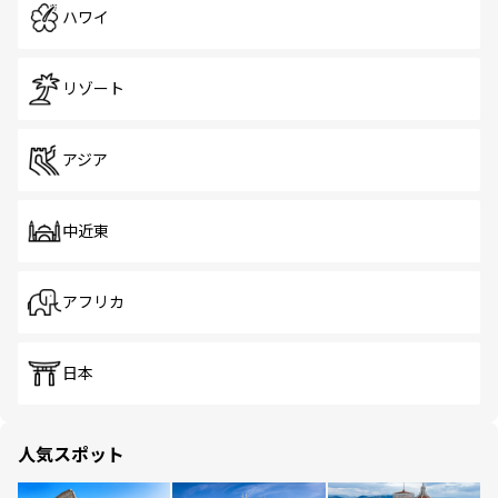
ハワイ
リゾート
アジア
中近東
アフリカ
日本
人気スポット