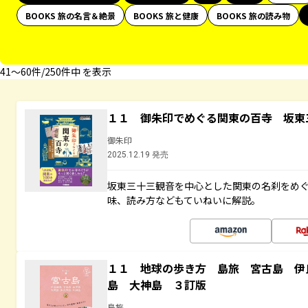
BOOKS 旅の名言＆絶景
BOOKS 旅と健康
BOOKS 旅の読み物
41〜60件/250件中 を表示
１１ 御朱印でめぐる関東の百寺 坂東
御朱印
2025.12.19 発売
坂東三十三観音を中心とした関東の名刹をめ
味、読み方などもていねいに解説。
１１ 地球の歩き方 島旅 宮古島 伊
島 大神島 ３訂版
島旅