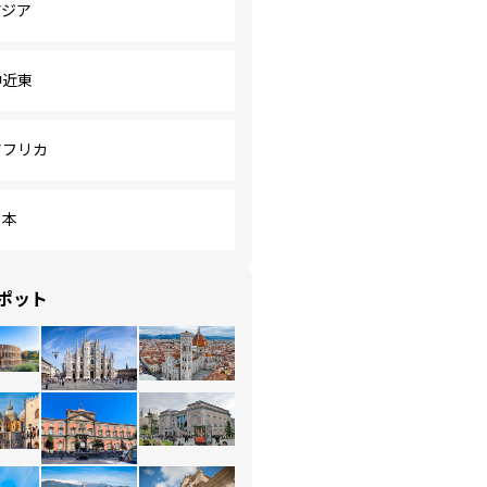
アジア
中近東
アフリカ
日本
ポット