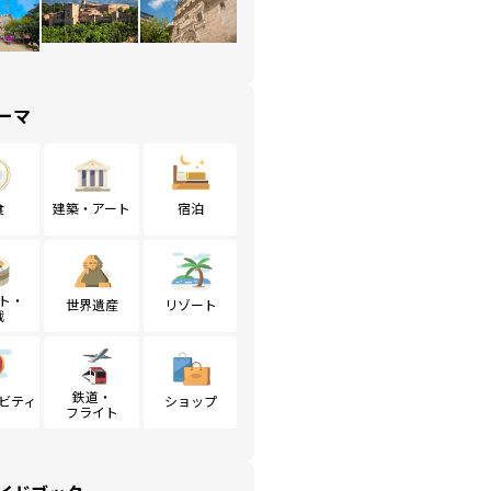
ーマ
食
建築・アート
宿泊
ト・
世界遺産
リゾート
戦
鉄道・
ビティ
ショップ
フライト