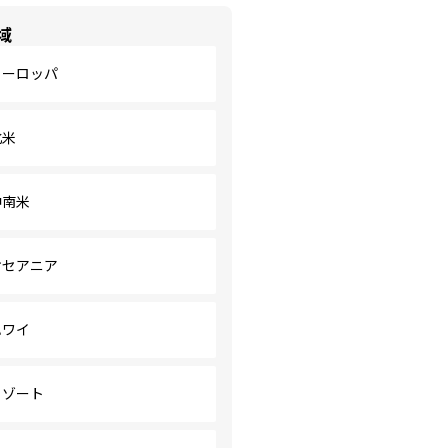
域
ヨーロッパ
北米
中南米
オセアニア
ハワイ
リゾート