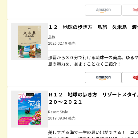
１２ 地球の歩き方 島旅 久米島 渡
島旅
2026.02.19 発売
那覇から３０分で行ける琉球一の美島。ゆる
島の魅力を、あますことなくご紹介！
Ｒ１２ 地球の歩き方 リゾートスタイ
２０～２０２１
Resort Style
2019.09.04 発売
美しすぎる海で一生の思い出ができる！ コ