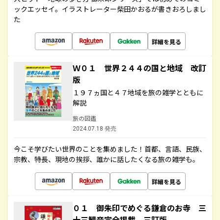
ックエッセイ。イラストレーター柴田かおるが書きおろしまし
た
詳細を見る
Ｗ０１ 世界２４４の国と地域 改訂
版
１９７ヵ国と４７地域を旅の雑学とともに
解説
旅の図鑑
2024.07.18 発売
今こそ学びたい世界のことを集めました！首都、言語、民族、
宗教、特長、現地の挨拶、誰かに話したくなる旅の雑学も。
詳細を見る
０１ 御朱印でめぐる鎌倉のお寺 三
十三観音完全掲載 三訂版