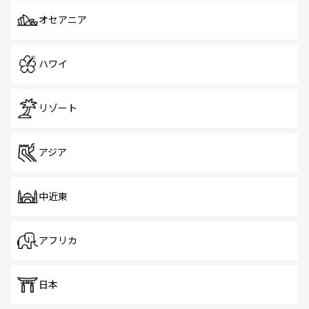
オセアニア
ハワイ
リゾート
アジア
中近東
アフリカ
日本