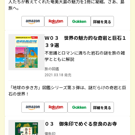
人たちが教えてくれた奄美大島の魅力を1冊に凝縮。さあ、島
旅へ。
詳細を見る
Ｗ０３ 世界の魅力的な奇岩と巨石１
３９選
不思議とロマンに満ちた岩石の謎を旅の雑
学とともに解説
旅の図鑑
2021.03.18 発売
「地球の歩き方」図鑑シリーズ第３弾は、謎だらけの奇岩と巨
石の世界！
詳細を見る
０３ 御朱印でめぐる奈良のお寺
御朱印