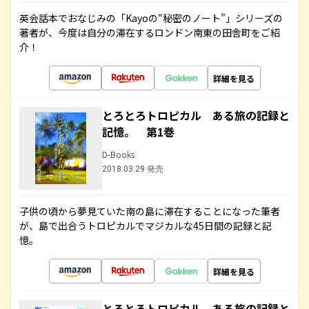
英会話本でおなじみの「Kayoの“秘密のノート”」シリーズの
著者が、今度は自分の滞在するロンドン南東の田舎町をご紹
介！
詳細を見る
とろとろトロピカル ある旅の記録と
記憶。 第1巻
D-Books
2018.03.29 発売
子供の頃から夢見ていた南の島に滞在することになった筆者
が、島で出合うトロピカルでマジカルな45日間の記録と記
憶。
詳細を見る
とろとろトロピカル ある旅の記録と