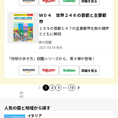
詳細を見る
Ｗ０４ 世界２４６の首都と主要都
市
１９９の首都と４７の主要都市を旅の雑学
とともに解説
旅の図鑑
2021.03.18 発売
「地球の歩き方」図鑑シリーズから、第４弾が登場！
詳細を見る
…
1
2
3
13
AD
AD
人気の国と地域から探す
イタリア