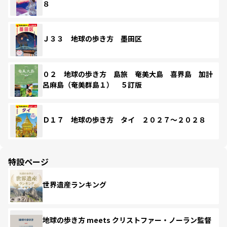
８
Ｊ３３ 地球の歩き方 墨田区
０２ 地球の歩き方 島旅 奄美大島 喜界島 加計
呂麻島（奄美群島１） ５訂版
Ｄ１７ 地球の歩き方 タイ ２０２７～２０２８
特設ページ
世界遺産ランキング
地球の歩き方 meets クリストファー・ノーラン監督