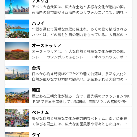
アメリカ
ンツ一覧
を参照してほしい。
の建物がそのまま残る町や、スイスならではのユニークな
博物館もあり、アルプス観光だけでなく町歩きも満喫する
アメリカ合衆国は、広大な土地と多様な文化が魅力の国。
ことができる。国民の所得が高いため物価も高いが、旅行
東海岸の都市部から西海岸のカリフォルニアまで、訪れる
者向けの交通パス提供のサービスもあり、うまく活用すれ
場所ごとに異なる風景と体験が待っている。ニューヨーク
ハワイ
ば市内交通費無料で観光を楽しむこともできる。 なお、新
のような巨大都市は、観光、ショッピング、エンターテイ
着のスイス情報は
コンテンツ一覧
を参照してほしい。
ンメントが詰まった刺激的なスポットだ。一方、アメリカ
年間を通じて温暖な気候に恵まれ、多くの島で構成される
西部には大自然が広がり、グランドキャニオンやイエロー
ハワイは、どの島も独自の魅力をもっている。大自然の神
ストーン国立公園といった絶景が堪能できる。さらに、南
秘を感じたいなら、火山が生み出した壮大な景観を誇るハ
オーストラリア
部のニューオーリンズでは、音楽と美食が融合した独特の
ワイ島は見逃せない。また、定番の観光地といえばオアフ
文化が魅力。旅行者はアメリカの各地域で異なる魅力を楽
島だが、静かな自然を求めるならマウイ島やカウアイ島が
オーストラリアは、壮大な自然と多様な文化が魅力の国。
しみながら、その多様性と豊かな歴史を感じることができ
おすすめ。エメラルドグリーンに輝く海をはじめ、豊かな
シドニーのシンボルであるシドニー・オペラハウス、オー
るだろう。車でのロードトリップや列車の旅も、アメリカ
文化や歴史が息づいている。「アロハスピリット」と呼ば
ストラリア東海岸北部に広がる大サンゴ礁地帯グレートバ
ならではの贅沢な旅のスタイルだ。 なお、新着のアメリカ
台湾
れるおもてなしの心で訪れる人々を迎えてくれるハワイの
リアリーフや大陸中央部にそびえるウルル（エアーズロッ
情報は
コンテンツ一覧
を参照してほしい。
人々、おいしいローカルフードやハワイアンミュージッ
ク）、タスマニアの美しい原生林やケアンズの熱帯雨林な
日本から約４時間ほどでたどり着く台湾は、多彩な文化と
ク、伝統的なフラダンスなど、すべてがハワイの魅力を彩
ど、見どころがたくさん。また、カフェやワイン、オージ
自然が織りなす魅力的な観光地。活気あふれる大都市の台
っている。訪れるたびに新しい発見と感動が待っているハ
ービーフなどの食文化も豊かで、美味しいものであふれて
北やノスタルジックな町並みが人気な九份（ジォウフェ
ワイを、存分に味わってほしい。 なお、新着のハワイ情報
韓国
いる。アクティビティも充実しており、サーフィンやダイ
ン）、静ひつな山岳地帯である台湾東部など、都市の喧騒
は
コンテンツ一覧
を参照してほしい。
ビング、ハイキングなど、アウトドア好きにはたまらな
と山間の静けさが共存しており、訪れる人に新しい発見と
歴史ある王朝文化が残る一方で、最先端のファッションやK
い。オーストラリアの多彩な魅力を存分に味わいつくそ
驚きをもたらしてくれる。また、奥深い台湾の食文化も魅
-POPで世界を席巻している韓国。首都ソウルの宮殿や伝統
う。 なお、新着のオーストラリア情報は
コンテンツ一覧
を
力で、夜市などの屋台グルメから高級料理、ヘルシーで美
家屋が並ぶエリアでは韓国の歴史と文化に浸ることがで
参照してほしい。
ベトナム
容にもいいと評判のスイーツなど、バラエティ豊かな料理
き、地方に足を延ばせば四季折々の自然美を楽しむことが
が味わえる。 なお、新着の台湾情報は
コンテンツ一覧
を参
できる。そして、キムチや焼肉、絶品のストリートフード
豊かな自然と多様な文化が魅力的なベトナム。南北に細長
照してほしい。
まで、さまざまな韓国料理が待っている。夜には、韓国な
く伸びる国土には、広大な田園風景や青々とした山々、世
らではのナイトライフも堪能できる。あたたかいホスピタ
界遺産に登録された壮大な自然景観が点在し、都市部では
タイ
リティに包まれながら、韓国の多彩な魅力を心ゆくまで味
急速な発展と共に伝統が息づく。ハノイの古い町並みやホ