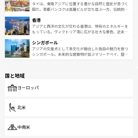
わってみてほしい。 なお、新着の韓国情報は
コンテンツ一
ーチミン市のフランス統治時代の建物も、独特の雰囲気を
タイは、東南アジアに位置する豊かな自然と歴史が息づく
覧
を参照してほしい。
醸し出している。また、バラエティの豊かさとおいしさで
国だ。首都バンコクは高層ビルが立ち並ぶ一方、伝統的な
世界中の食通を魅了してやまないベトナム料理も魅力のひ
寺院や市場がいたるところに点在し、古きよき文化と現代
香港
とつ。フォーやバインミー、ベトナムコーヒーなどは、ぜ
の活気が交差している。北部ではチェンマイなどの山岳地
ひ現地で味わいたい。どの地域を訪れてもあたたかい人々
帯で自然と触れ合い、南部ではプーケットやクラビの美し
アジアと西洋の文化が交わる香港は、特有のエネルギーを
が旅行者を迎えてくれるので、きっと忘れられない旅にな
いビーチでリゾート気分を楽しむことができる。タイ料理
もっている。ヴィクトリア湾に広がる壮大な景色、近未来
るはずだ。 なお、新着のベトナム情報は
コンテンツ一覧
を
は世界的に有名で、屋台から高級レストランまで味覚を刺
的なアートスポット、そして歴史と現代が融合した町並
参照してほしい。
シンガポール
激する。気候は一年中温暖で、どの季節にも異なる楽しみ
み、どこを訪れても感動するはず。観光スポットが密集し
が待っている。親しみやすいタイの人々、仏教を中心とし
ており、効率よく見どころを回れるのも魅力。息をのむよ
アジアの交差点として多文化が融合した独自の魅力を放つ
た文化、そして多様な観光資源が、訪れる旅人を魅了し続
うな絶景から文化的な体験まで、香港を存分に楽しみ尽く
シンガポール。未来的な建築物が並ぶマリーナベイ、歴史
ける。 なお、新着のタイ情報は
コンテンツ一覧
を参照して
そう。 なお、新着の香港情報は
コンテンツ一覧
を参照して
と伝統を感じられるエスニックタウン、多数の緑豊かな公
ほしい。
ほしい。
園や自然保護区など、自然が調和した近代的な景観と文化
の多様性あふれるカラフルな町は、どこを歩いても新しい
国と地域
発見がある。さらに、治安のよさや充実した公共交通機関
も、旅行者にとっては魅力的なポイント。グルメも豊富
で、ホーカーズは地元の風情を楽しめる外せないスポット
ヨーロッパ
だ。訪れる人を飽きさせないシンガポールで、多様な魅力
を体感しよう。 なお、新着のシンガポール情報は
コンテン
ツ一覧
を参照してほしい。
北米
中南米