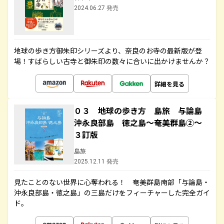
2024.06.27 発売
地球の歩き方御朱印シリーズより、奈良のお寺の最新版が登
場！すばらしい古寺と御朱印の数々に合いに出かけませんか？
詳細を見る
０３ 地球の歩き方 島旅 与論島
沖永良部島 徳之島～奄美群島②～
３訂版
島旅
2025.12.11 発売
見たことのない世界に心奪われる！ 奄美群島南部「与論島・
沖永良部島・徳之島」の三島だけをフィーチャーした完全ガイ
ド。