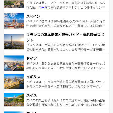
イタリアは歴史、文化、グルメ、自然と多彩な魅力にあふ
れた国。
ローマ
の古代遺跡やフィレンツェのルネッサンス
美術、ヴェネツィアの運河など、歴史あるスポットはもち
スペイン
ろん、トスカーナの美しい田園風景やアマルフィ海岸の絶
景など、自然景観も見逃せない。観光の合間には、本場の
イベリア半島のほぼ80％を占めるスペインは、太陽が降り
ピザやパスタなど、絶品のイタリア料理を堪能することも
注ぐ地中海沿岸から雄大なピレネー山脈まで、多彩な自然
できる。朝目覚めてから夜眠るまで、すべての瞬間を楽し
と文化が詰まったヨーロッパ屈指の旅行先だ。多様な地域
フランスの基本情報と観光ガイド・有名観光スポ
ませてくれるイタリアで、忘れられない旅をしてみよう！
文化が根付くこの国では、情熱的なフラメンコ、熱気あふ
なお、新着のイタリア情報は
コンテンツ一覧
を参照してほ
れる闘牛、そして美味しいタパスが生活の一部となってい
ット
しい。
る。首都マドリードの洗練された雰囲気や、バルセロナの
フランスは、世界中の旅行者を魅了し続けるヨーロッパ屈
アートに溢れた街角から、地方では古代ローマ遺跡や中世
指の観光地だ。首都パリのエッフェル塔やルーブル美術館
の城塞都市、穏やかなビーチリゾートまで多彩な表情を見
といった象徴的なスポットから、田舎町の古風な美しさま
せる。地方によって風土や気候が異なるスペインはその個
ドイツ
で、幅広い魅力が詰まっている。華麗な宮殿、歴史的な大
性で訪れる人を魅了する。 なお、新着のスペイン情報は
コ
聖堂、美しいビーチ、そして豊かな自然が、訪れる者を心
ドイツは、豊かな歴史と多彩な文化が交差するヨーロッパ
ンテンツ一覧
を参照してほしい。
から魅了する。また、フランスは美食の国としても知ら
の中心に位置する国。中世の街並みが残るロマンチック街
れ、フランス料理はユネスコ無形文化遺産にも登録されて
道から、未来を先取りするようなモダンな都市まで多様な
イギリス
いる。シャンパンの発祥地であるランス、プロヴァンスの
顔を持つこの国は、どこを歩いても飽きることがない。ベ
香り高いラベンダー畑など、多彩な楽しみ方が可能だ。さ
ルリンの文化的活気、バイエルン州のアルプスの絶景、そ
イギリスは、古きよき伝統と最先端が共存する国。ウェス
らに、パリ以外の地域にも魅力が溢れており、どの街角に
してライン川沿いのワイン畑といった風景は必見。ビール
トミンスター寺院や大英博物館のようなランドマーク、歴
も豊かな歴史と文化が息づいている。パリ以外の個性あふ
とソーセージを味わいながら地元の人と過ごす楽しい時間
史ある大学都市、美しい丘陵地帯や牧歌的な風景など、エ
れる地方に足を運ぶとそれぞれで全く異なる文化を体験で
スイス
は、お酒好きな人にはぜひ体験してほしい。 なお、新着の
リアごとに異なる魅力がある。また、優雅なアフタヌーン
きるだろう。 なお、新着のフランス情報は
コンテンツ一覧
ドイツ情報は
コンテンツ一覧
を参照してほしい。
ティー、ビール好きにはたまらない英国パブ、サッカー観
スイスの国土面積は九州ほどの広さだが、運行時刻が正確
を参照してほしい。
戦など、本場だからこそできる体験も豊富。イギリスを旅
な交通網が整備されており、初心者でも安心して個人旅行
して楽しみつくそう。 なお、新着のイギリス情報は
コンテ
を楽しめる。日本同様に時刻表どおりの旅が可能だ。中世