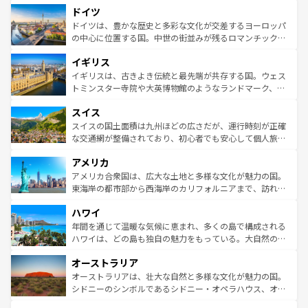
せる。地方によって風土や気候が異なるスペインはその個
ドイツ
で、幅広い魅力が詰まっている。華麗な宮殿、歴史的な大
性で訪れる人を魅了する。 なお、新着のスペイン情報は
コ
聖堂、美しいビーチ、そして豊かな自然が、訪れる者を心
ドイツは、豊かな歴史と多彩な文化が交差するヨーロッパ
ンテンツ一覧
を参照してほしい。
から魅了する。また、フランスは美食の国としても知ら
の中心に位置する国。中世の街並みが残るロマンチック街
れ、フランス料理はユネスコ無形文化遺産にも登録されて
道から、未来を先取りするようなモダンな都市まで多様な
イギリス
いる。シャンパンの発祥地であるランス、プロヴァンスの
顔を持つこの国は、どこを歩いても飽きることがない。ベ
香り高いラベンダー畑など、多彩な楽しみ方が可能だ。さ
ルリンの文化的活気、バイエルン州のアルプスの絶景、そ
イギリスは、古きよき伝統と最先端が共存する国。ウェス
らに、パリ以外の地域にも魅力が溢れており、どの街角に
してライン川沿いのワイン畑といった風景は必見。ビール
トミンスター寺院や大英博物館のようなランドマーク、歴
も豊かな歴史と文化が息づいている。パリ以外の個性あふ
とソーセージを味わいながら地元の人と過ごす楽しい時間
史ある大学都市、美しい丘陵地帯や牧歌的な風景など、エ
れる地方に足を運ぶとそれぞれで全く異なる文化を体験で
スイス
は、お酒好きな人にはぜひ体験してほしい。 なお、新着の
リアごとに異なる魅力がある。また、優雅なアフタヌーン
きるだろう。 なお、新着のフランス情報は
コンテンツ一覧
ドイツ情報は
コンテンツ一覧
を参照してほしい。
ティー、ビール好きにはたまらない英国パブ、サッカー観
スイスの国土面積は九州ほどの広さだが、運行時刻が正確
を参照してほしい。
戦など、本場だからこそできる体験も豊富。イギリスを旅
な交通網が整備されており、初心者でも安心して個人旅行
して楽しみつくそう。 なお、新着のイギリス情報は
コンテ
を楽しめる。日本同様に時刻表どおりの旅が可能だ。中世
アメリカ
ンツ一覧
を参照してほしい。
の建物がそのまま残る町や、スイスならではのユニークな
博物館もあり、アルプス観光だけでなく町歩きも満喫する
アメリカ合衆国は、広大な土地と多様な文化が魅力の国。
ことができる。国民の所得が高いため物価も高いが、旅行
東海岸の都市部から西海岸のカリフォルニアまで、訪れる
者向けの交通パス提供のサービスもあり、うまく活用すれ
場所ごとに異なる風景と体験が待っている。ニューヨーク
ハワイ
ば市内交通費無料で観光を楽しむこともできる。 なお、新
のような巨大都市は、観光、ショッピング、エンターテイ
着のスイス情報は
コンテンツ一覧
を参照してほしい。
ンメントが詰まった刺激的なスポットだ。一方、アメリカ
年間を通じて温暖な気候に恵まれ、多くの島で構成される
西部には大自然が広がり、グランドキャニオンやイエロー
ハワイは、どの島も独自の魅力をもっている。大自然の神
ストーン国立公園といった絶景が堪能できる。さらに、南
秘を感じたいなら、火山が生み出した壮大な景観を誇るハ
オーストラリア
部のニューオーリンズでは、音楽と美食が融合した独特の
ワイ島は見逃せない。また、定番の観光地といえばオアフ
文化が魅力。旅行者はアメリカの各地域で異なる魅力を楽
島だが、静かな自然を求めるならマウイ島やカウアイ島が
オーストラリアは、壮大な自然と多様な文化が魅力の国。
しみながら、その多様性と豊かな歴史を感じることができ
おすすめ。エメラルドグリーンに輝く海をはじめ、豊かな
シドニーのシンボルであるシドニー・オペラハウス、オー
るだろう。車でのロードトリップや列車の旅も、アメリカ
文化や歴史が息づいている。「アロハスピリット」と呼ば
ストラリア東海岸北部に広がる大サンゴ礁地帯グレートバ