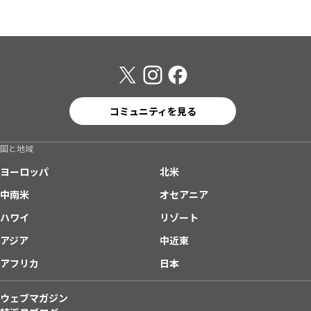
コミュニティを見る
国と地域
ヨーロッパ
北米
中南米
オセアニア
ハワイ
リゾート
アジア
中近東
アフリカ
日本
ウェブマガジン