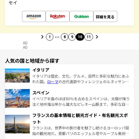
セイ
詳細を見る
…
1
8
9
10
11
AD
AD
人気の国と地域から探す
イタリア
イタリアは歴史、文化、グルメ、自然と多彩な魅力にあふ
れた国。
ローマ
の古代遺跡やフィレンツェのルネッサンス
美術、ヴェネツィアの運河など、歴史あるスポットはもち
スペイン
ろん、トスカーナの美しい田園風景やアマルフィ海岸の絶
景など、自然景観も見逃せない。観光の合間には、本場の
イベリア半島のほぼ80％を占めるスペインは、太陽が降り
ピザやパスタなど、絶品のイタリア料理を堪能することも
注ぐ地中海沿岸から雄大なピレネー山脈まで、多彩な自然
できる。朝目覚めてから夜眠るまで、すべての瞬間を楽し
と文化が詰まったヨーロッパ屈指の旅行先だ。多様な地域
フランスの基本情報と観光ガイド・有名観光スポ
ませてくれるイタリアで、忘れられない旅をしてみよう！
文化が根付くこの国では、情熱的なフラメンコ、熱気あふ
なお、新着のイタリア情報は
コンテンツ一覧
を参照してほ
れる闘牛、そして美味しいタパスが生活の一部となってい
ット
しい。
る。首都マドリードの洗練された雰囲気や、バルセロナの
フランスは、世界中の旅行者を魅了し続けるヨーロッパ屈
アートに溢れた街角から、地方では古代ローマ遺跡や中世
指の観光地だ。首都パリのエッフェル塔やルーブル美術館
の城塞都市、穏やかなビーチリゾートまで多彩な表情を見
といった象徴的なスポットから、田舎町の古風な美しさま