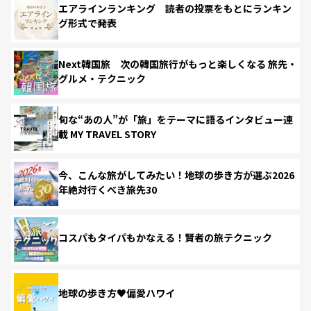
エアラインランキング 読者の投票をもとにランキン
グ形式で発表
Next韓国旅 次の韓国旅行がもっと楽しくなる 旅先・
グルメ・テクニック
旬な“あの人”が「旅」をテーマに語るインタビュー連
載 MY TRAVEL STORY
今、こんな旅がしてみたい！地球の歩き方が選ぶ2026
年絶対行くべき旅先30
コスパもタイパもかなえる！賢者の旅テクニック
地球の歩き方♥偏愛ハワイ