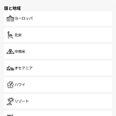
の多様性あふれるカラフルな町は、どこを歩いても新しい
国と地域
発見がある。さらに、治安のよさや充実した公共交通機関
も、旅行者にとっては魅力的なポイント。グルメも豊富
で、ホーカーズは地元の風情を楽しめる外せないスポット
ヨーロッパ
だ。訪れる人を飽きさせないシンガポールで、多様な魅力
を体感しよう。 なお、新着のシンガポール情報は
コンテン
ツ一覧
を参照してほしい。
北米
中南米
オセアニア
ハワイ
リゾート