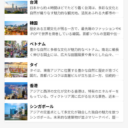
ならではの贅沢な旅のスタイルだ。 なお、新着のアメリカ
台湾
れるおもてなしの心で訪れる人々を迎えてくれるハワイの
リアリーフや大陸中央部にそびえるウルル（エアーズロッ
情報は
コンテンツ一覧
を参照してほしい。
人々、おいしいローカルフードやハワイアンミュージッ
ク）、タスマニアの美しい原生林やケアンズの熱帯雨林な
日本から約４時間ほどでたどり着く台湾は、多彩な文化と
ク、伝統的なフラダンスなど、すべてがハワイの魅力を彩
ど、見どころがたくさん。また、カフェやワイン、オージ
自然が織りなす魅力的な観光地。活気あふれる大都市の台
っている。訪れるたびに新しい発見と感動が待っているハ
ービーフなどの食文化も豊かで、美味しいものであふれて
北やノスタルジックな町並みが人気な九份（ジォウフェ
ワイを、存分に味わってほしい。 なお、新着のハワイ情報
韓国
いる。アクティビティも充実しており、サーフィンやダイ
ン）、静ひつな山岳地帯である台湾東部など、都市の喧騒
は
コンテンツ一覧
を参照してほしい。
ビング、ハイキングなど、アウトドア好きにはたまらな
と山間の静けさが共存しており、訪れる人に新しい発見と
歴史ある王朝文化が残る一方で、最先端のファッションやK
い。オーストラリアの多彩な魅力を存分に味わいつくそ
驚きをもたらしてくれる。また、奥深い台湾の食文化も魅
-POPで世界を席巻している韓国。首都ソウルの宮殿や伝統
う。 なお、新着のオーストラリア情報は
コンテンツ一覧
を
力で、夜市などの屋台グルメから高級料理、ヘルシーで美
家屋が並ぶエリアでは韓国の歴史と文化に浸ることがで
参照してほしい。
ベトナム
容にもいいと評判のスイーツなど、バラエティ豊かな料理
き、地方に足を延ばせば四季折々の自然美を楽しむことが
が味わえる。 なお、新着の台湾情報は
コンテンツ一覧
を参
できる。そして、キムチや焼肉、絶品のストリートフード
豊かな自然と多様な文化が魅力的なベトナム。南北に細長
照してほしい。
まで、さまざまな韓国料理が待っている。夜には、韓国な
く伸びる国土には、広大な田園風景や青々とした山々、世
らではのナイトライフも堪能できる。あたたかいホスピタ
界遺産に登録された壮大な自然景観が点在し、都市部では
タイ
リティに包まれながら、韓国の多彩な魅力を心ゆくまで味
急速な発展と共に伝統が息づく。ハノイの古い町並みやホ
わってみてほしい。 なお、新着の韓国情報は
コンテンツ一
ーチミン市のフランス統治時代の建物も、独特の雰囲気を
タイは、東南アジアに位置する豊かな自然と歴史が息づく
覧
を参照してほしい。
醸し出している。また、バラエティの豊かさとおいしさで
国だ。首都バンコクは高層ビルが立ち並ぶ一方、伝統的な
世界中の食通を魅了してやまないベトナム料理も魅力のひ
寺院や市場がいたるところに点在し、古きよき文化と現代
香港
とつ。フォーやバインミー、ベトナムコーヒーなどは、ぜ
の活気が交差している。北部ではチェンマイなどの山岳地
ひ現地で味わいたい。どの地域を訪れてもあたたかい人々
帯で自然と触れ合い、南部ではプーケットやクラビの美し
アジアと西洋の文化が交わる香港は、特有のエネルギーを
が旅行者を迎えてくれるので、きっと忘れられない旅にな
いビーチでリゾート気分を楽しむことができる。タイ料理
もっている。ヴィクトリア湾に広がる壮大な景色、近未来
るはずだ。 なお、新着のベトナム情報は
コンテンツ一覧
を
は世界的に有名で、屋台から高級レストランまで味覚を刺
的なアートスポット、そして歴史と現代が融合した町並
参照してほしい。
シンガポール
激する。気候は一年中温暖で、どの季節にも異なる楽しみ
み、どこを訪れても感動するはず。観光スポットが密集し
が待っている。親しみやすいタイの人々、仏教を中心とし
ており、効率よく見どころを回れるのも魅力。息をのむよ
アジアの交差点として多文化が融合した独自の魅力を放つ
た文化、そして多様な観光資源が、訪れる旅人を魅了し続
うな絶景から文化的な体験まで、香港を存分に楽しみ尽く
シンガポール。未来的な建築物が並ぶマリーナベイ、歴史
ける。 なお、新着のタイ情報は
コンテンツ一覧
を参照して
そう。 なお、新着の香港情報は
コンテンツ一覧
を参照して
と伝統を感じられるエスニックタウン、多数の緑豊かな公
ほしい。
ほしい。
園や自然保護区など、自然が調和した近代的な景観と文化