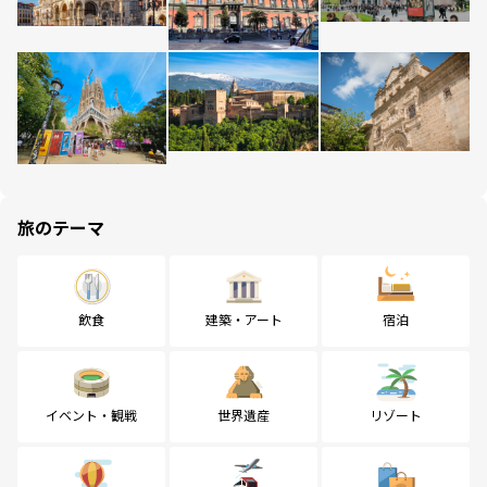
旅のテーマ
飲食
建築・アート
宿泊
イベント・観戦
世界遺産
リゾート