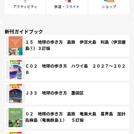
アクティビティ
鉄道・フライト
ショップ
新刊ガイドブック
１５ 地球の歩き方 島旅 伊豆大島 利島（伊豆諸
島①）３訂版
Ｃ０２ 地球の歩き方 ハワイ島 ２０２７～２０２
８
Ｊ３３ 地球の歩き方 墨田区
０２ 地球の歩き方 島旅 奄美大島 喜界島 加計
呂麻島（奄美群島１） ５訂版