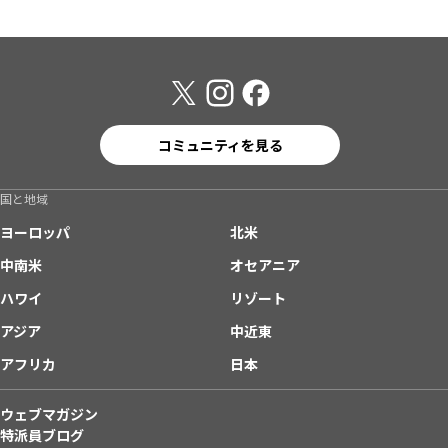
コミュニティを見る
国と地域
ヨーロッパ
北米
中南米
オセアニア
ハワイ
リゾート
アジア
中近東
アフリカ
日本
ウェブマガジン
特派員ブログ