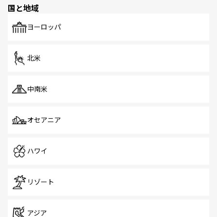
の多様性あふれるカラフルな町は、どこを歩いても新しい
国と地域
発見がある。さらに、治安のよさや充実した公共交通機関
も、旅行者にとっては魅力的なポイント。グルメも豊富
で、ホーカーズは地元の風情を楽しめる外せないスポット
ヨーロッパ
だ。訪れる人を飽きさせないシンガポールで、多様な魅力
を体感しよう。 なお、新着のシンガポール情報は
コンテン
ツ一覧
を参照してほしい。
北米
中南米
オセアニア
ハワイ
リゾート
アジア