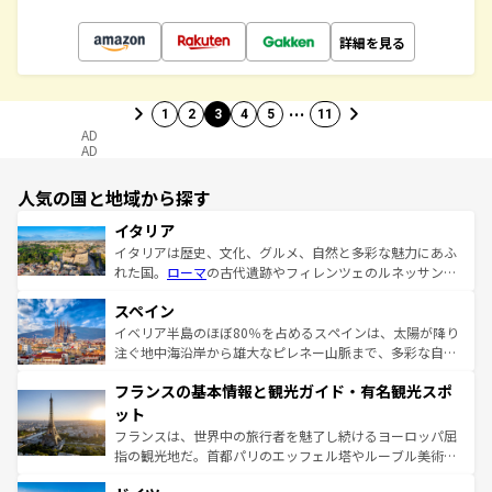
詳細を見る
…
1
2
3
4
5
11
AD
AD
人気の国と地域から探す
イタリア
イタリアは歴史、文化、グルメ、自然と多彩な魅力にあふ
れた国。
ローマ
の古代遺跡やフィレンツェのルネッサンス
美術、ヴェネツィアの運河など、歴史あるスポットはもち
スペイン
ろん、トスカーナの美しい田園風景やアマルフィ海岸の絶
景など、自然景観も見逃せない。観光の合間には、本場の
イベリア半島のほぼ80％を占めるスペインは、太陽が降り
ピザやパスタなど、絶品のイタリア料理を堪能することも
注ぐ地中海沿岸から雄大なピレネー山脈まで、多彩な自然
できる。朝目覚めてから夜眠るまで、すべての瞬間を楽し
と文化が詰まったヨーロッパ屈指の旅行先だ。多様な地域
フランスの基本情報と観光ガイド・有名観光スポ
ませてくれるイタリアで、忘れられない旅をしてみよう！
文化が根付くこの国では、情熱的なフラメンコ、熱気あふ
なお、新着のイタリア情報は
コンテンツ一覧
を参照してほ
れる闘牛、そして美味しいタパスが生活の一部となってい
ット
しい。
る。首都マドリードの洗練された雰囲気や、バルセロナの
フランスは、世界中の旅行者を魅了し続けるヨーロッパ屈
アートに溢れた街角から、地方では古代ローマ遺跡や中世
指の観光地だ。首都パリのエッフェル塔やルーブル美術館
の城塞都市、穏やかなビーチリゾートまで多彩な表情を見
といった象徴的なスポットから、田舎町の古風な美しさま
せる。地方によって風土や気候が異なるスペインはその個