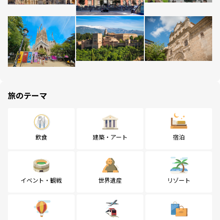
旅のテーマ
飲食
建築・アート
宿泊
イベント・観戦
世界遺産
リゾート