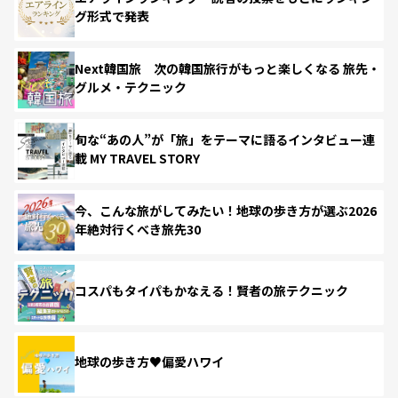
グ形式で発表
Next韓国旅 次の韓国旅行がもっと楽しくなる 旅先・
グルメ・テクニック
旬な“あの人”が「旅」をテーマに語るインタビュー連
載 MY TRAVEL STORY
今、こんな旅がしてみたい！地球の歩き方が選ぶ2026
年絶対行くべき旅先30
コスパもタイパもかなえる！賢者の旅テクニック
地球の歩き方♥偏愛ハワイ