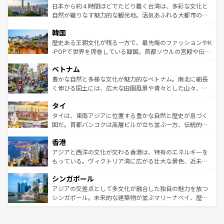
情報は
コンテンツ一覧
を参照してほしい。
人々、おいしいローカルフードやハワイアンミュージッ
ク）、タスマニアの美しい原生林やケアンズの熱帯雨林な
日本から約４時間ほどでたどり着く台湾は、多彩な文化と
ク、伝統的なフラダンスなど、すべてがハワイの魅力を彩
ど、見どころがたくさん。また、カフェやワイン、オージ
自然が織りなす魅力的な観光地。活気あふれる大都市の台
っている。訪れるたびに新しい発見と感動が待っているハ
ービーフなどの食文化も豊かで、美味しいものであふれて
北やノスタルジックな町並みが人気な九份（ジォウフェ
ワイを、存分に味わってほしい。 なお、新着のハワイ情報
韓国
いる。アクティビティも充実しており、サーフィンやダイ
ン）、静ひつな山岳地帯である台湾東部など、都市の喧騒
は
コンテンツ一覧
を参照してほしい。
ビング、ハイキングなど、アウトドア好きにはたまらな
と山間の静けさが共存しており、訪れる人に新しい発見と
歴史ある王朝文化が残る一方で、最先端のファッションやK
い。オーストラリアの多彩な魅力を存分に味わいつくそ
驚きをもたらしてくれる。また、奥深い台湾の食文化も魅
-POPで世界を席巻している韓国。首都ソウルの宮殿や伝統
う。 なお、新着のオーストラリア情報は
コンテンツ一覧
を
力で、夜市などの屋台グルメから高級料理、ヘルシーで美
家屋が並ぶエリアでは韓国の歴史と文化に浸ることがで
参照してほしい。
ベトナム
容にもいいと評判のスイーツなど、バラエティ豊かな料理
き、地方に足を延ばせば四季折々の自然美を楽しむことが
が味わえる。 なお、新着の台湾情報は
コンテンツ一覧
を参
できる。そして、キムチや焼肉、絶品のストリートフード
豊かな自然と多様な文化が魅力的なベトナム。南北に細長
照してほしい。
まで、さまざまな韓国料理が待っている。夜には、韓国な
く伸びる国土には、広大な田園風景や青々とした山々、世
らではのナイトライフも堪能できる。あたたかいホスピタ
界遺産に登録された壮大な自然景観が点在し、都市部では
タイ
リティに包まれながら、韓国の多彩な魅力を心ゆくまで味
急速な発展と共に伝統が息づく。ハノイの古い町並みやホ
わってみてほしい。 なお、新着の韓国情報は
コンテンツ一
ーチミン市のフランス統治時代の建物も、独特の雰囲気を
タイは、東南アジアに位置する豊かな自然と歴史が息づく
覧
を参照してほしい。
醸し出している。また、バラエティの豊かさとおいしさで
国だ。首都バンコクは高層ビルが立ち並ぶ一方、伝統的な
世界中の食通を魅了してやまないベトナム料理も魅力のひ
寺院や市場がいたるところに点在し、古きよき文化と現代
香港
とつ。フォーやバインミー、ベトナムコーヒーなどは、ぜ
の活気が交差している。北部ではチェンマイなどの山岳地
ひ現地で味わいたい。どの地域を訪れてもあたたかい人々
帯で自然と触れ合い、南部ではプーケットやクラビの美し
アジアと西洋の文化が交わる香港は、特有のエネルギーを
が旅行者を迎えてくれるので、きっと忘れられない旅にな
いビーチでリゾート気分を楽しむことができる。タイ料理
もっている。ヴィクトリア湾に広がる壮大な景色、近未来
るはずだ。 なお、新着のベトナム情報は
コンテンツ一覧
を
は世界的に有名で、屋台から高級レストランまで味覚を刺
的なアートスポット、そして歴史と現代が融合した町並
参照してほしい。
シンガポール
激する。気候は一年中温暖で、どの季節にも異なる楽しみ
み、どこを訪れても感動するはず。観光スポットが密集し
が待っている。親しみやすいタイの人々、仏教を中心とし
ており、効率よく見どころを回れるのも魅力。息をのむよ
アジアの交差点として多文化が融合した独自の魅力を放つ
た文化、そして多様な観光資源が、訪れる旅人を魅了し続
うな絶景から文化的な体験まで、香港を存分に楽しみ尽く
シンガポール。未来的な建築物が並ぶマリーナベイ、歴史
ける。 なお、新着のタイ情報は
コンテンツ一覧
を参照して
そう。 なお、新着の香港情報は
コンテンツ一覧
を参照して
と伝統を感じられるエスニックタウン、多数の緑豊かな公
ほしい。
ほしい。
園や自然保護区など、自然が調和した近代的な景観と文化