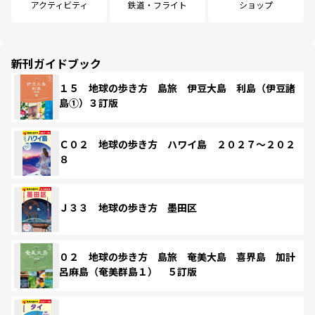
アクティビティ
鉄道・フライト
ショップ
新刊ガイドブック
１５ 地球の歩き方 島旅 伊豆大島 利島（伊豆諸
島①）３訂版
Ｃ０２ 地球の歩き方 ハワイ島 ２０２７～２０２
８
Ｊ３３ 地球の歩き方 墨田区
０２ 地球の歩き方 島旅 奄美大島 喜界島 加計
呂麻島（奄美群島１） ５訂版