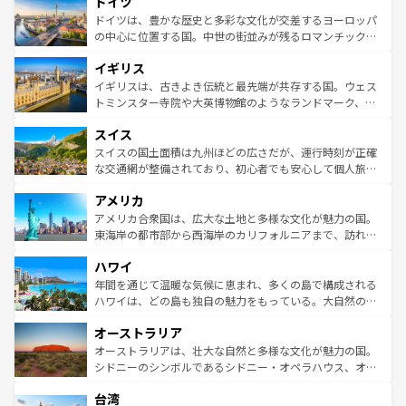
ドイツ
で、幅広い魅力が詰まっている。華麗な宮殿、歴史的な大
性で訪れる人を魅了する。 なお、新着のスペイン情報は
コ
聖堂、美しいビーチ、そして豊かな自然が、訪れる者を心
ドイツは、豊かな歴史と多彩な文化が交差するヨーロッパ
ンテンツ一覧
を参照してほしい。
から魅了する。また、フランスは美食の国としても知ら
の中心に位置する国。中世の街並みが残るロマンチック街
れ、フランス料理はユネスコ無形文化遺産にも登録されて
道から、未来を先取りするようなモダンな都市まで多様な
イギリス
いる。シャンパンの発祥地であるランス、プロヴァンスの
顔を持つこの国は、どこを歩いても飽きることがない。ベ
香り高いラベンダー畑など、多彩な楽しみ方が可能だ。さ
ルリンの文化的活気、バイエルン州のアルプスの絶景、そ
イギリスは、古きよき伝統と最先端が共存する国。ウェス
らに、パリ以外の地域にも魅力が溢れており、どの街角に
してライン川沿いのワイン畑といった風景は必見。ビール
トミンスター寺院や大英博物館のようなランドマーク、歴
も豊かな歴史と文化が息づいている。パリ以外の個性あふ
とソーセージを味わいながら地元の人と過ごす楽しい時間
史ある大学都市、美しい丘陵地帯や牧歌的な風景など、エ
れる地方に足を運ぶとそれぞれで全く異なる文化を体験で
スイス
は、お酒好きな人にはぜひ体験してほしい。 なお、新着の
リアごとに異なる魅力がある。また、優雅なアフタヌーン
きるだろう。 なお、新着のフランス情報は
コンテンツ一覧
ドイツ情報は
コンテンツ一覧
を参照してほしい。
ティー、ビール好きにはたまらない英国パブ、サッカー観
スイスの国土面積は九州ほどの広さだが、運行時刻が正確
を参照してほしい。
戦など、本場だからこそできる体験も豊富。イギリスを旅
な交通網が整備されており、初心者でも安心して個人旅行
して楽しみつくそう。 なお、新着のイギリス情報は
コンテ
を楽しめる。日本同様に時刻表どおりの旅が可能だ。中世
アメリカ
ンツ一覧
を参照してほしい。
の建物がそのまま残る町や、スイスならではのユニークな
博物館もあり、アルプス観光だけでなく町歩きも満喫する
アメリカ合衆国は、広大な土地と多様な文化が魅力の国。
ことができる。国民の所得が高いため物価も高いが、旅行
東海岸の都市部から西海岸のカリフォルニアまで、訪れる
者向けの交通パス提供のサービスもあり、うまく活用すれ
場所ごとに異なる風景と体験が待っている。ニューヨーク
ハワイ
ば市内交通費無料で観光を楽しむこともできる。 なお、新
のような巨大都市は、観光、ショッピング、エンターテイ
着のスイス情報は
コンテンツ一覧
を参照してほしい。
ンメントが詰まった刺激的なスポットだ。一方、アメリカ
年間を通じて温暖な気候に恵まれ、多くの島で構成される
西部には大自然が広がり、グランドキャニオンやイエロー
ハワイは、どの島も独自の魅力をもっている。大自然の神
ストーン国立公園といった絶景が堪能できる。さらに、南
秘を感じたいなら、火山が生み出した壮大な景観を誇るハ
オーストラリア
部のニューオーリンズでは、音楽と美食が融合した独特の
ワイ島は見逃せない。また、定番の観光地といえばオアフ
文化が魅力。旅行者はアメリカの各地域で異なる魅力を楽
島だが、静かな自然を求めるならマウイ島やカウアイ島が
オーストラリアは、壮大な自然と多様な文化が魅力の国。
しみながら、その多様性と豊かな歴史を感じることができ
おすすめ。エメラルドグリーンに輝く海をはじめ、豊かな
シドニーのシンボルであるシドニー・オペラハウス、オー
るだろう。車でのロードトリップや列車の旅も、アメリカ
文化や歴史が息づいている。「アロハスピリット」と呼ば
ストラリア東海岸北部に広がる大サンゴ礁地帯グレートバ
ならではの贅沢な旅のスタイルだ。 なお、新着のアメリカ
台湾
れるおもてなしの心で訪れる人々を迎えてくれるハワイの
リアリーフや大陸中央部にそびえるウルル（エアーズロッ