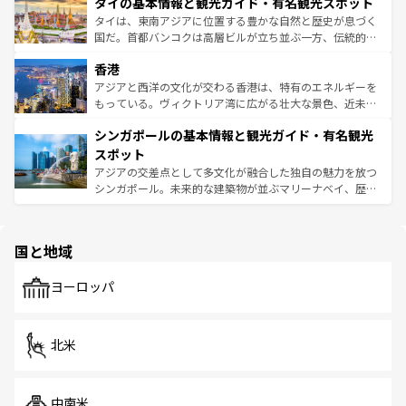
タイの基本情報と観光ガイド・有名観光スポット
急速な発展と共に伝統が息づく。ハノイの古い町並みやホ
覧
を参照してほしい。
ーチミン市のフランス統治時代の建物も、独特の雰囲気を
タイは、東南アジアに位置する豊かな自然と歴史が息づく
醸し出している。また、バラエティの豊かさとおいしさで
国だ。首都バンコクは高層ビルが立ち並ぶ一方、伝統的な
世界中の食通を魅了してやまないベトナム料理も魅力のひ
寺院や市場がいたるところに点在し、古きよき文化と現代
香港
とつ。フォーやバインミー、ベトナムコーヒーなどは、ぜ
の活気が交差している。北部ではチェンマイなどの山岳地
ひ現地で味わいたい。どの地域を訪れてもあたたかい人々
帯で自然と触れ合い、南部ではプーケットやクラビの美し
アジアと西洋の文化が交わる香港は、特有のエネルギーを
が旅行者を迎えてくれるので、きっと忘れられない旅にな
いビーチでリゾート気分を楽しむことができる。タイ料理
もっている。ヴィクトリア湾に広がる壮大な景色、近未来
るはずだ。 なお、新着のベトナム情報は
コンテンツ一覧
を
は世界的に有名で、屋台から高級レストランまで味覚を刺
的なアートスポット、そして歴史と現代が融合した町並
参照してほしい。
シンガポールの基本情報と観光ガイド・有名観光
激する。気候は一年中温暖で、どの季節にも異なる楽しみ
み、どこを訪れても感動するはず。観光スポットが密集し
が待っている。親しみやすいタイの人々、仏教を中心とし
ており、効率よく見どころを回れるのも魅力。息をのむよ
スポット
た文化、そして多様な観光資源が、訪れる旅人を魅了し続
うな絶景から文化的な体験まで、香港を存分に楽しみ尽く
アジアの交差点として多文化が融合した独自の魅力を放つ
ける。 なお、新着のタイ情報は
コンテンツ一覧
を参照して
そう。 なお、新着の香港情報は
コンテンツ一覧
を参照して
シンガポール。未来的な建築物が並ぶマリーナベイ、歴史
ほしい。
ほしい。
と伝統を感じられるエスニックタウン、多数の緑豊かな公
園や自然保護区など、自然が調和した近代的な景観と文化
の多様性あふれるカラフルな町は、どこを歩いても新しい
国と地域
発見がある。さらに、治安のよさや充実した公共交通機関
も、旅行者にとっては魅力的なポイント。グルメも豊富
で、ホーカーズは地元の風情を楽しめる外せないスポット
ヨーロッパ
だ。訪れる人を飽きさせないシンガポールで、多様な魅力
を体感しよう。 なお、新着のシンガポール情報は
コンテン
ツ一覧
を参照してほしい。
北米
中南米