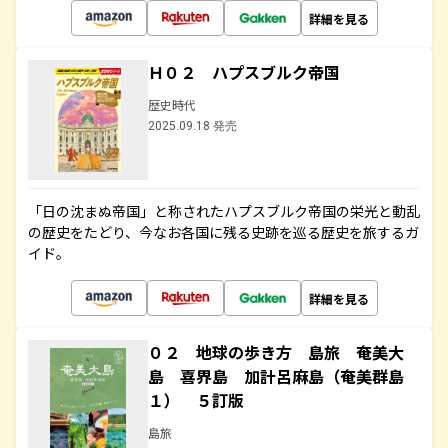
詳細を見る
Ｈ０２ ハプスブルク帝国
歴史時代
2025.09.18 発売
「日の沈まぬ帝国」と称されたハプスブルク帝国の栄光と動乱
の歴史をたどり、今なお各国に残る史跡を巡る歴史を旅するガ
イド。
詳細を見る
０２ 地球の歩き方 島旅 奄美大
島 喜界島 加計呂麻島（奄美群島
１） ５訂版
島旅