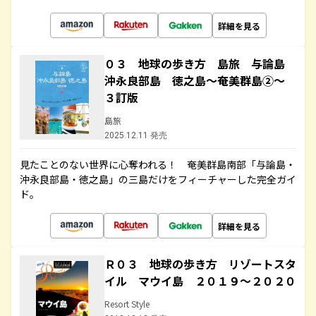
詳細を見る
０３ 地球の歩き方 島旅 与論島
沖永良部島 徳之島～奄美群島②～
３訂版
島旅
2025.12.11 発売
見たことのない世界に心奪われる！ 奄美群島南部「与論島・
沖永良部島・徳之島」の三島だけをフィーチャーした完全ガイ
ド。
詳細を見る
Ｒ０３ 地球の歩き方 リゾートスタ
イル マウイ島 ２０１９～２０２０
Resort Style