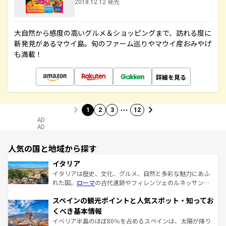
2018.12.12 発売
大自然から感度の高いグルメ＆ショッピングまで、訪れる度に
新発見があるマウイ島。旬のファーム巡りやマウイ産おみやげ
も満載！
詳細を見る
…
1
2
3
12
AD
AD
人気の国と地域から探す
イタリア
イタリアは歴史、文化、グルメ、自然と多彩な魅力にあふ
れた国。
ローマ
の古代遺跡やフィレンツェのルネッサンス
美術、ヴェネツィアの運河など、歴史あるスポットはもち
スペインの観光ポイントと人気スポット・知ってお
ろん、トスカーナの美しい田園風景やアマルフィ海岸の絶
景など、自然景観も見逃せない。観光の合間には、本場の
くべき基本情報
ピザやパスタなど、絶品のイタリア料理を堪能することも
イベリア半島のほぼ80％を占めるスペインは、太陽が降り