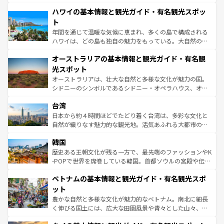
ば市内交通費無料で観光を楽しむこともできる。 なお、新
場所ごとに異なる風景と体験が待っている。ニューヨーク
着のスイス情報は
コンテンツ一覧
を参照してほしい。
ハワイの基本情報と観光ガイド・有名観光スポッ
のような巨大都市は、観光、ショッピング、エンターテイ
ンメントが詰まった刺激的なスポットだ。一方、アメリカ
ト
西部には大自然が広がり、グランドキャニオンやイエロー
年間を通じて温暖な気候に恵まれ、多くの島で構成される
ストーン国立公園といった絶景が堪能できる。さらに、南
ハワイは、どの島も独自の魅力をもっている。大自然の神
部のニューオーリンズでは、音楽と美食が融合した独特の
秘を感じたいなら、火山が生み出した壮大な景観を誇るハ
文化が魅力。旅行者はアメリカの各地域で異なる魅力を楽
オーストラリアの基本情報と観光ガイド・有名観
ワイ島は見逃せない。また、定番の観光地といえばオアフ
しみながら、その多様性と豊かな歴史を感じることができ
島だが、静かな自然を求めるならマウイ島やカウアイ島が
光スポット
るだろう。車でのロードトリップや列車の旅も、アメリカ
おすすめ。エメラルドグリーンに輝く海をはじめ、豊かな
オーストラリアは、壮大な自然と多様な文化が魅力の国。
ならではの贅沢な旅のスタイルだ。 なお、新着のアメリカ
文化や歴史が息づいている。「アロハスピリット」と呼ば
シドニーのシンボルであるシドニー・オペラハウス、オー
情報は
コンテンツ一覧
を参照してほしい。
れるおもてなしの心で訪れる人々を迎えてくれるハワイの
ストラリア東海岸北部に広がる大サンゴ礁地帯グレートバ
人々、おいしいローカルフードやハワイアンミュージッ
台湾
リアリーフや大陸中央部にそびえるウルル（エアーズロッ
ク、伝統的なフラダンスなど、すべてがハワイの魅力を彩
ク）、タスマニアの美しい原生林やケアンズの熱帯雨林な
日本から約４時間ほどでたどり着く台湾は、多彩な文化と
っている。訪れるたびに新しい発見と感動が待っているハ
ど、見どころがたくさん。また、カフェやワイン、オージ
自然が織りなす魅力的な観光地。活気あふれる大都市の台
ワイを、存分に味わってほしい。 なお、新着のハワイ情報
ービーフなどの食文化も豊かで、美味しいものであふれて
北やノスタルジックな町並みが人気な九份（ジォウフェ
は
コンテンツ一覧
を参照してほしい。
韓国
いる。アクティビティも充実しており、サーフィンやダイ
ン）、静ひつな山岳地帯である台湾東部など、都市の喧騒
ビング、ハイキングなど、アウトドア好きにはたまらな
と山間の静けさが共存しており、訪れる人に新しい発見と
歴史ある王朝文化が残る一方で、最先端のファッションやK
い。オーストラリアの多彩な魅力を存分に味わいつくそ
驚きをもたらしてくれる。また、奥深い台湾の食文化も魅
-POPで世界を席巻している韓国。首都ソウルの宮殿や伝統
う。 なお、新着のオーストラリア情報は
コンテンツ一覧
を
力で、夜市などの屋台グルメから高級料理、ヘルシーで美
家屋が並ぶエリアでは韓国の歴史と文化に浸ることがで
参照してほしい。
ベトナムの基本情報と観光ガイド・有名観光スポ
容にもいいと評判のスイーツなど、バラエティ豊かな料理
き、地方に足を延ばせば四季折々の自然美を楽しむことが
が味わえる。 なお、新着の台湾情報は
コンテンツ一覧
を参
できる。そして、キムチや焼肉、絶品のストリートフード
ット
照してほしい。
まで、さまざまな韓国料理が待っている。夜には、韓国な
豊かな自然と多様な文化が魅力的なベトナム。南北に細長
らではのナイトライフも堪能できる。あたたかいホスピタ
く伸びる国土には、広大な田園風景や青々とした山々、世
リティに包まれながら、韓国の多彩な魅力を心ゆくまで味
界遺産に登録された壮大な自然景観が点在し、都市部では
わってみてほしい。 なお、新着の韓国情報は
コンテンツ一