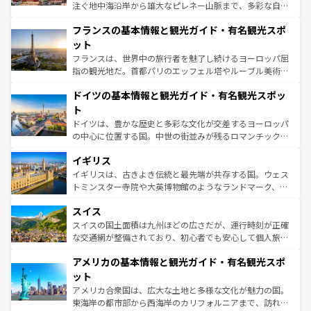
できる。朝目覚めてから夜眠るまで、すべての瞬間を楽し
注ぐ地中海沿岸から雄大なピレネー山脈まで、多彩な自然
ませてくれるイタリアで、忘れられない旅をしてみよう！
と文化が詰まったヨーロッパ屈指の旅行先だ。多様な地域
なお、新着のイタリア情報は
コンテンツ一覧
を参照してほ
フランスの基本情報と観光ガイド・有名観光スポ
文化が根付くこの国では、情熱的なフラメンコ、熱気あふ
しい。
れる闘牛、そして美味しいタパスが生活の一部となってい
ット
る。首都マドリードの洗練された雰囲気や、バルセロナの
フランスは、世界中の旅行者を魅了し続けるヨーロッパ屈
アートに溢れた街角から、地方では古代ローマ遺跡や中世
指の観光地だ。首都パリのエッフェル塔やルーブル美術館
の城塞都市、穏やかなビーチリゾートまで多彩な表情を見
といった象徴的なスポットから、田舎町の古風な美しさま
せる。地方によって風土や気候が異なるスペインはその個
ドイツの基本情報と観光ガイド・有名観光スポッ
で、幅広い魅力が詰まっている。華麗な宮殿、歴史的な大
性で訪れる人を魅了する。 なお、新着のスペイン情報は
コ
聖堂、美しいビーチ、そして豊かな自然が、訪れる者を心
ト
ンテンツ一覧
を参照してほしい。
から魅了する。また、フランスは美食の国としても知ら
ドイツは、豊かな歴史と多彩な文化が交差するヨーロッパ
れ、フランス料理はユネスコ無形文化遺産にも登録されて
の中心に位置する国。中世の街並みが残るロマンチック街
いる。シャンパンの発祥地であるランス、プロヴァンスの
道から、未来を先取りするようなモダンな都市まで多様な
香り高いラベンダー畑など、多彩な楽しみ方が可能だ。さ
イギリス
顔を持つこの国は、どこを歩いても飽きることがない。ベ
らに、パリ以外の地域にも魅力が溢れており、どの街角に
ルリンの文化的活気、バイエルン州のアルプスの絶景、そ
イギリスは、古きよき伝統と最先端が共存する国。ウェス
も豊かな歴史と文化が息づいている。パリ以外の個性あふ
してライン川沿いのワイン畑といった風景は必見。ビール
トミンスター寺院や大英博物館のようなランドマーク、歴
れる地方に足を運ぶとそれぞれで全く異なる文化を体験で
とソーセージを味わいながら地元の人と過ごす楽しい時間
史ある大学都市、美しい丘陵地帯や牧歌的な風景など、エ
きるだろう。 なお、新着のフランス情報は
コンテンツ一覧
スイス
は、お酒好きな人にはぜひ体験してほしい。 なお、新着の
リアごとに異なる魅力がある。また、優雅なアフタヌーン
を参照してほしい。
ドイツ情報は
コンテンツ一覧
を参照してほしい。
ティー、ビール好きにはたまらない英国パブ、サッカー観
スイスの国土面積は九州ほどの広さだが、運行時刻が正確
戦など、本場だからこそできる体験も豊富。イギリスを旅
な交通網が整備されており、初心者でも安心して個人旅行
して楽しみつくそう。 なお、新着のイギリス情報は
コンテ
を楽しめる。日本同様に時刻表どおりの旅が可能だ。中世
アメリカの基本情報と観光ガイド・有名観光スポ
ンツ一覧
を参照してほしい。
の建物がそのまま残る町や、スイスならではのユニークな
博物館もあり、アルプス観光だけでなく町歩きも満喫する
ット
ことができる。国民の所得が高いため物価も高いが、旅行
アメリカ合衆国は、広大な土地と多様な文化が魅力の国。
者向けの交通パス提供のサービスもあり、うまく活用すれ
東海岸の都市部から西海岸のカリフォルニアまで、訪れる