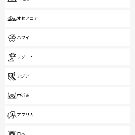
オセアニア
ハワイ
リゾート
アジア
中近東
アフリカ
日本