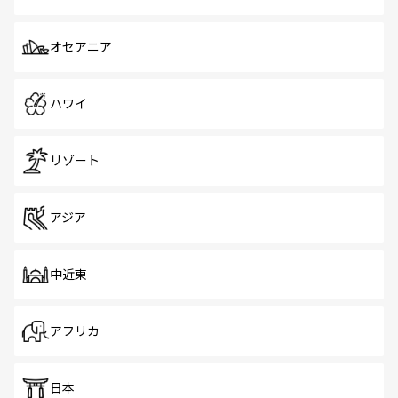
オセアニア
ハワイ
リゾート
アジア
中近東
アフリカ
日本