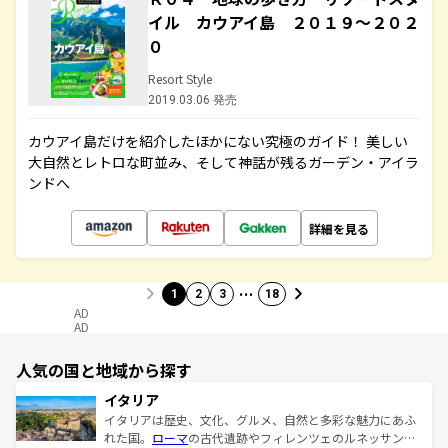
イル カウアイ島 ２０１９～２０２
０
Resort Style
2019.03.06 発売
カウアイ島だけを紹介したほかにない究極のガイド！ 美しい
大自然とレトロな町並み、そして神話が残るガーデン・アイラ
ンドへ
詳細を見る
…
1
2
3
18
AD
AD
人気の国と地域から探す
イタリア
イタリアは歴史、文化、グルメ、自然と多彩な魅力にあふ
れた国。
ローマ
の古代遺跡やフィレンツェのルネッサンス