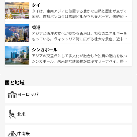
タイ
リティに包まれながら、韓国の多彩な魅力を心ゆくまで味
急速な発展と共に伝統が息づく。ハノイの古い町並みやホ
わってみてほしい。 なお、新着の韓国情報は
コンテンツ一
ーチミン市のフランス統治時代の建物も、独特の雰囲気を
タイは、東南アジアに位置する豊かな自然と歴史が息づく
覧
を参照してほしい。
醸し出している。また、バラエティの豊かさとおいしさで
国だ。首都バンコクは高層ビルが立ち並ぶ一方、伝統的な
世界中の食通を魅了してやまないベトナム料理も魅力のひ
寺院や市場がいたるところに点在し、古きよき文化と現代
香港
とつ。フォーやバインミー、ベトナムコーヒーなどは、ぜ
の活気が交差している。北部ではチェンマイなどの山岳地
ひ現地で味わいたい。どの地域を訪れてもあたたかい人々
帯で自然と触れ合い、南部ではプーケットやクラビの美し
アジアと西洋の文化が交わる香港は、特有のエネルギーを
が旅行者を迎えてくれるので、きっと忘れられない旅にな
いビーチでリゾート気分を楽しむことができる。タイ料理
もっている。ヴィクトリア湾に広がる壮大な景色、近未来
るはずだ。 なお、新着のベトナム情報は
コンテンツ一覧
を
は世界的に有名で、屋台から高級レストランまで味覚を刺
的なアートスポット、そして歴史と現代が融合した町並
参照してほしい。
シンガポール
激する。気候は一年中温暖で、どの季節にも異なる楽しみ
み、どこを訪れても感動するはず。観光スポットが密集し
が待っている。親しみやすいタイの人々、仏教を中心とし
ており、効率よく見どころを回れるのも魅力。息をのむよ
アジアの交差点として多文化が融合した独自の魅力を放つ
た文化、そして多様な観光資源が、訪れる旅人を魅了し続
うな絶景から文化的な体験まで、香港を存分に楽しみ尽く
シンガポール。未来的な建築物が並ぶマリーナベイ、歴史
ける。 なお、新着のタイ情報は
コンテンツ一覧
を参照して
そう。 なお、新着の香港情報は
コンテンツ一覧
を参照して
と伝統を感じられるエスニックタウン、多数の緑豊かな公
ほしい。
ほしい。
園や自然保護区など、自然が調和した近代的な景観と文化
の多様性あふれるカラフルな町は、どこを歩いても新しい
国と地域
発見がある。さらに、治安のよさや充実した公共交通機関
も、旅行者にとっては魅力的なポイント。グルメも豊富
で、ホーカーズは地元の風情を楽しめる外せないスポット
ヨーロッパ
だ。訪れる人を飽きさせないシンガポールで、多様な魅力
を体感しよう。 なお、新着のシンガポール情報は
コンテン
ツ一覧
を参照してほしい。
北米
中南米