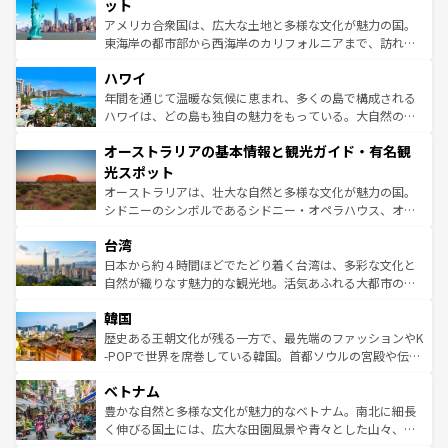
博物館もあり、アルプス観光だけでなく町歩きも満喫する
ット
ことができる。国民の所得が高いため物価も高いが、旅行
アメリカ合衆国は、広大な土地と多様な文化が魅力の国。
者向けの交通パス提供のサービスもあり、うまく活用すれ
東海岸の都市部から西海岸のカリフォルニアまで、訪れる
ば市内交通費無料で観光を楽しむこともできる。 なお、新
場所ごとに異なる風景と体験が待っている。ニューヨーク
着のスイス情報は
コンテンツ一覧
を参照してほしい。
ハワイ
のような巨大都市は、観光、ショッピング、エンターテイ
ンメントが詰まった刺激的なスポットだ。一方、アメリカ
年間を通じて温暖な気候に恵まれ、多くの島で構成される
西部には大自然が広がり、グランドキャニオンやイエロー
ハワイは、どの島も独自の魅力をもっている。大自然の神
ストーン国立公園といった絶景が堪能できる。さらに、南
秘を感じたいなら、火山が生み出した壮大な景観を誇るハ
オーストラリアの基本情報と観光ガイド・有名観
部のニューオーリンズでは、音楽と美食が融合した独特の
ワイ島は見逃せない。また、定番の観光地といえばオアフ
文化が魅力。旅行者はアメリカの各地域で異なる魅力を楽
島だが、静かな自然を求めるならマウイ島やカウアイ島が
光スポット
しみながら、その多様性と豊かな歴史を感じることができ
おすすめ。エメラルドグリーンに輝く海をはじめ、豊かな
オーストラリアは、壮大な自然と多様な文化が魅力の国。
るだろう。車でのロードトリップや列車の旅も、アメリカ
文化や歴史が息づいている。「アロハスピリット」と呼ば
シドニーのシンボルであるシドニー・オペラハウス、オー
ならではの贅沢な旅のスタイルだ。 なお、新着のアメリカ
れるおもてなしの心で訪れる人々を迎えてくれるハワイの
ストラリア東海岸北部に広がる大サンゴ礁地帯グレートバ
情報は
コンテンツ一覧
を参照してほしい。
人々、おいしいローカルフードやハワイアンミュージッ
台湾
リアリーフや大陸中央部にそびえるウルル（エアーズロッ
ク、伝統的なフラダンスなど、すべてがハワイの魅力を彩
ク）、タスマニアの美しい原生林やケアンズの熱帯雨林な
日本から約４時間ほどでたどり着く台湾は、多彩な文化と
っている。訪れるたびに新しい発見と感動が待っているハ
ど、見どころがたくさん。また、カフェやワイン、オージ
自然が織りなす魅力的な観光地。活気あふれる大都市の台
ワイを、存分に味わってほしい。 なお、新着のハワイ情報
ービーフなどの食文化も豊かで、美味しいものであふれて
北やノスタルジックな町並みが人気な九份（ジォウフェ
は
コンテンツ一覧
を参照してほしい。
韓国
いる。アクティビティも充実しており、サーフィンやダイ
ン）、静ひつな山岳地帯である台湾東部など、都市の喧騒
ビング、ハイキングなど、アウトドア好きにはたまらな
と山間の静けさが共存しており、訪れる人に新しい発見と
歴史ある王朝文化が残る一方で、最先端のファッションやK
い。オーストラリアの多彩な魅力を存分に味わいつくそ
驚きをもたらしてくれる。また、奥深い台湾の食文化も魅
-POPで世界を席巻している韓国。首都ソウルの宮殿や伝統
う。 なお、新着のオーストラリア情報は
コンテンツ一覧
を
力で、夜市などの屋台グルメから高級料理、ヘルシーで美
家屋が並ぶエリアでは韓国の歴史と文化に浸ることがで
参照してほしい。
ベトナム
容にもいいと評判のスイーツなど、バラエティ豊かな料理
き、地方に足を延ばせば四季折々の自然美を楽しむことが
が味わえる。 なお、新着の台湾情報は
コンテンツ一覧
を参
できる。そして、キムチや焼肉、絶品のストリートフード
豊かな自然と多様な文化が魅力的なベトナム。南北に細長
照してほしい。
まで、さまざまな韓国料理が待っている。夜には、韓国な
く伸びる国土には、広大な田園風景や青々とした山々、世
らではのナイトライフも堪能できる。あたたかいホスピタ
界遺産に登録された壮大な自然景観が点在し、都市部では