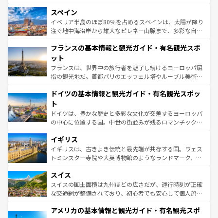
美術、ヴェネツィアの運河など、歴史あるスポットはもち
スペイン
ろん、トスカーナの美しい田園風景やアマルフィ海岸の絶
景など、自然景観も見逃せない。観光の合間には、本場の
イベリア半島のほぼ80％を占めるスペインは、太陽が降り
ピザやパスタなど、絶品のイタリア料理を堪能することも
注ぐ地中海沿岸から雄大なピレネー山脈まで、多彩な自然
できる。朝目覚めてから夜眠るまで、すべての瞬間を楽し
と文化が詰まったヨーロッパ屈指の旅行先だ。多様な地域
フランスの基本情報と観光ガイド・有名観光スポ
ませてくれるイタリアで、忘れられない旅をしてみよう！
文化が根付くこの国では、情熱的なフラメンコ、熱気あふ
なお、新着のイタリア情報は
コンテンツ一覧
を参照してほ
れる闘牛、そして美味しいタパスが生活の一部となってい
ット
しい。
る。首都マドリードの洗練された雰囲気や、バルセロナの
フランスは、世界中の旅行者を魅了し続けるヨーロッパ屈
アートに溢れた街角から、地方では古代ローマ遺跡や中世
指の観光地だ。首都パリのエッフェル塔やルーブル美術館
の城塞都市、穏やかなビーチリゾートまで多彩な表情を見
といった象徴的なスポットから、田舎町の古風な美しさま
せる。地方によって風土や気候が異なるスペインはその個
ドイツの基本情報と観光ガイド・有名観光スポッ
で、幅広い魅力が詰まっている。華麗な宮殿、歴史的な大
性で訪れる人を魅了する。 なお、新着のスペイン情報は
コ
聖堂、美しいビーチ、そして豊かな自然が、訪れる者を心
ト
ンテンツ一覧
を参照してほしい。
から魅了する。また、フランスは美食の国としても知ら
ドイツは、豊かな歴史と多彩な文化が交差するヨーロッパ
れ、フランス料理はユネスコ無形文化遺産にも登録されて
の中心に位置する国。中世の街並みが残るロマンチック街
いる。シャンパンの発祥地であるランス、プロヴァンスの
道から、未来を先取りするようなモダンな都市まで多様な
香り高いラベンダー畑など、多彩な楽しみ方が可能だ。さ
イギリス
顔を持つこの国は、どこを歩いても飽きることがない。ベ
らに、パリ以外の地域にも魅力が溢れており、どの街角に
ルリンの文化的活気、バイエルン州のアルプスの絶景、そ
イギリスは、古きよき伝統と最先端が共存する国。ウェス
も豊かな歴史と文化が息づいている。パリ以外の個性あふ
してライン川沿いのワイン畑といった風景は必見。ビール
トミンスター寺院や大英博物館のようなランドマーク、歴
れる地方に足を運ぶとそれぞれで全く異なる文化を体験で
とソーセージを味わいながら地元の人と過ごす楽しい時間
史ある大学都市、美しい丘陵地帯や牧歌的な風景など、エ
きるだろう。 なお、新着のフランス情報は
コンテンツ一覧
スイス
は、お酒好きな人にはぜひ体験してほしい。 なお、新着の
リアごとに異なる魅力がある。また、優雅なアフタヌーン
を参照してほしい。
ドイツ情報は
コンテンツ一覧
を参照してほしい。
ティー、ビール好きにはたまらない英国パブ、サッカー観
スイスの国土面積は九州ほどの広さだが、運行時刻が正確
戦など、本場だからこそできる体験も豊富。イギリスを旅
な交通網が整備されており、初心者でも安心して個人旅行
して楽しみつくそう。 なお、新着のイギリス情報は
コンテ
を楽しめる。日本同様に時刻表どおりの旅が可能だ。中世
アメリカの基本情報と観光ガイド・有名観光スポ
ンツ一覧
を参照してほしい。
の建物がそのまま残る町や、スイスならではのユニークな