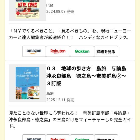
Plat
2024.08.08 発売
「ＮＹでやるべきこと」「見るべきもの」を、現地ニューヨー
カーと達人編集者が厳選紹介！！ ハンディなガイドブック。
詳細を見る
０３ 地球の歩き方 島旅 与論島
沖永良部島 徳之島～奄美群島②～
３訂版
島旅
2025.12.11 発売
見たことのない世界に心奪われる！ 奄美群島南部「与論島・
沖永良部島・徳之島」の三島だけをフィーチャーした完全ガイ
ド。