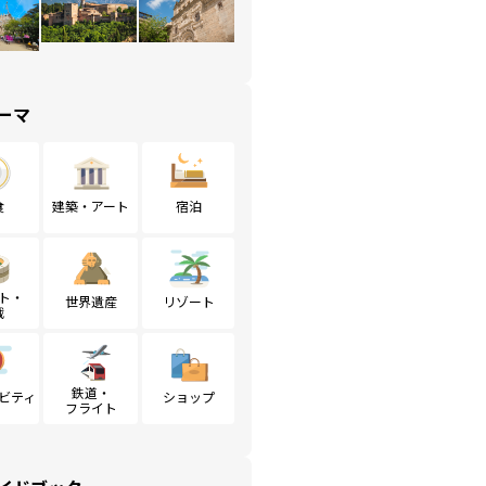
ーマ
食
建築・アート
宿泊
ト・
世界遺産
リゾート
戦
鉄道・
ビティ
ショップ
フライト