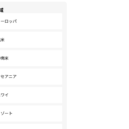
域
ヨーロッパ
北米
中南米
オセアニア
ハワイ
リゾート