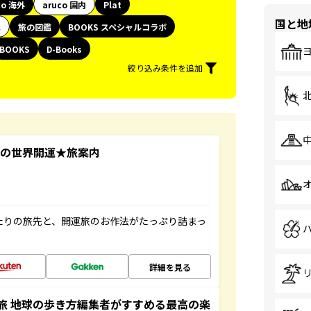
co 海外
aruco 国内
Plat
国と地
代
旅の図鑑
BOOKS スペシャルコラボ
BOOKS
D-Books
絞り込み条件を追加
ド遙華の世界開運★旅案内
たりの旅先と、開運旅のお作法がたっぷり詰まっ
詳細を見る
旅 地球の歩き方編集者がすすめる最高の楽