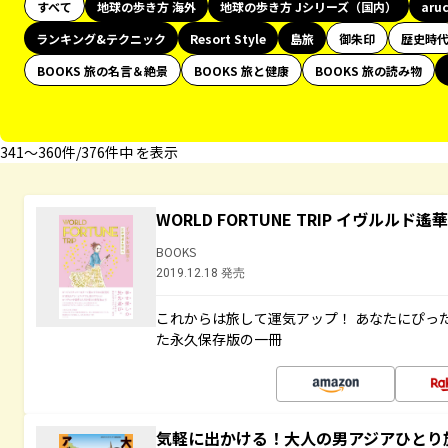
すべて
地球の歩き方 海外
地球の歩き方 Jシリーズ（国内）
aru
ランキング&テクニック
Resort Style
島旅
御朱印
歴史時
BOOKS 旅の名言＆絶景
BOOKS 旅と健康
BOOKS 旅の読み物
341〜360件/376件中 を表示
WORLD FORTUNE TRIP イヴルル
BOOKS
2019.12.18 発売
これからは旅して運気アップ！ あなたにぴっ
た永久保存版の一冊
気軽に出かける！大人の男アジアひとり