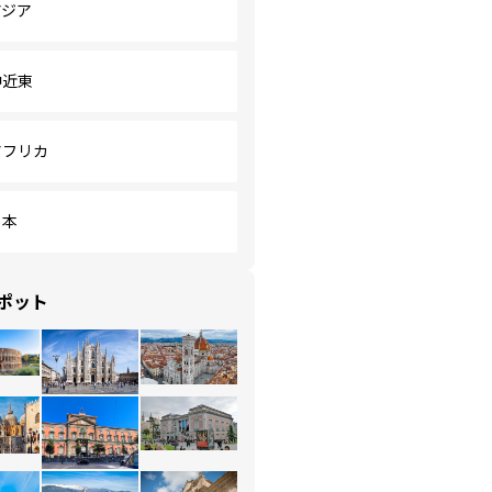
アジア
中近東
アフリカ
日本
ポット