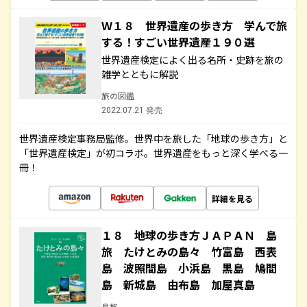
Ｗ１８ 世界遺産の歩き方 学んで旅
する！すごい世界遺産１９０選
世界遺産検定によく出る名所・史跡を旅の
雑学とともに解説
旅の図鑑
2022.07.21 発売
世界遺産検定事務局監修。世界中を旅した「地球の歩き方」と
「世界遺産検定」が初コラボ。世界遺産をもっと深く学べる一
冊！
詳細を見る
１８ 地球の歩き方ＪＡＰＡＮ 島
旅 たけとみの島々 竹富島 西表
島 波照間島 小浜島 黒島 鳩間
島 新城島 由布島 加屋真島
島旅