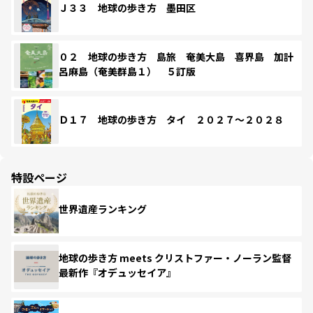
Ｊ３３ 地球の歩き方 墨田区
０２ 地球の歩き方 島旅 奄美大島 喜界島 加計
呂麻島（奄美群島１） ５訂版
Ｄ１７ 地球の歩き方 タイ ２０２７～２０２８
特設ページ
世界遺産ランキング
地球の歩き方 meets クリストファー・ノーラン監督
最新作『オデュッセイア』