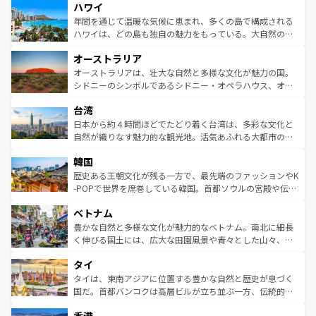
ハワイ
ば市内交通費無料で観光を楽しむこともできる。 なお、新
のような巨大都市は、観光、ショッピング、エンターテイ
着のスイス情報は
コンテンツ一覧
を参照してほしい。
ンメントが詰まった刺激的なスポットだ。一方、アメリカ
年間を通じて温暖な気候に恵まれ、多くの島で構成される
西部には大自然が広がり、グランドキャニオンやイエロー
ハワイは、どの島も独自の魅力をもっている。大自然の神
ストーン国立公園といった絶景が堪能できる。さらに、南
秘を感じたいなら、火山が生み出した壮大な景観を誇るハ
オーストラリア
部のニューオーリンズでは、音楽と美食が融合した独特の
ワイ島は見逃せない。また、定番の観光地といえばオアフ
文化が魅力。旅行者はアメリカの各地域で異なる魅力を楽
島だが、静かな自然を求めるならマウイ島やカウアイ島が
オーストラリアは、壮大な自然と多様な文化が魅力の国。
しみながら、その多様性と豊かな歴史を感じることができ
おすすめ。エメラルドグリーンに輝く海をはじめ、豊かな
シドニーのシンボルであるシドニー・オペラハウス、オー
るだろう。車でのロードトリップや列車の旅も、アメリカ
文化や歴史が息づいている。「アロハスピリット」と呼ば
ストラリア東海岸北部に広がる大サンゴ礁地帯グレートバ
ならではの贅沢な旅のスタイルだ。 なお、新着のアメリカ
台湾
れるおもてなしの心で訪れる人々を迎えてくれるハワイの
リアリーフや大陸中央部にそびえるウルル（エアーズロッ
情報は
コンテンツ一覧
を参照してほしい。
人々、おいしいローカルフードやハワイアンミュージッ
ク）、タスマニアの美しい原生林やケアンズの熱帯雨林な
日本から約４時間ほどでたどり着く台湾は、多彩な文化と
ク、伝統的なフラダンスなど、すべてがハワイの魅力を彩
ど、見どころがたくさん。また、カフェやワイン、オージ
自然が織りなす魅力的な観光地。活気あふれる大都市の台
っている。訪れるたびに新しい発見と感動が待っているハ
ービーフなどの食文化も豊かで、美味しいものであふれて
北やノスタルジックな町並みが人気な九份（ジォウフェ
ワイを、存分に味わってほしい。 なお、新着のハワイ情報
韓国
いる。アクティビティも充実しており、サーフィンやダイ
ン）、静ひつな山岳地帯である台湾東部など、都市の喧騒
は
コンテンツ一覧
を参照してほしい。
ビング、ハイキングなど、アウトドア好きにはたまらな
と山間の静けさが共存しており、訪れる人に新しい発見と
歴史ある王朝文化が残る一方で、最先端のファッションやK
い。オーストラリアの多彩な魅力を存分に味わいつくそ
驚きをもたらしてくれる。また、奥深い台湾の食文化も魅
-POPで世界を席巻している韓国。首都ソウルの宮殿や伝統
う。 なお、新着のオーストラリア情報は
コンテンツ一覧
を
力で、夜市などの屋台グルメから高級料理、ヘルシーで美
家屋が並ぶエリアでは韓国の歴史と文化に浸ることがで
参照してほしい。
ベトナム
容にもいいと評判のスイーツなど、バラエティ豊かな料理
き、地方に足を延ばせば四季折々の自然美を楽しむことが
が味わえる。 なお、新着の台湾情報は
コンテンツ一覧
を参
できる。そして、キムチや焼肉、絶品のストリートフード
豊かな自然と多様な文化が魅力的なベトナム。南北に細長
照してほしい。
まで、さまざまな韓国料理が待っている。夜には、韓国な
く伸びる国土には、広大な田園風景や青々とした山々、世
らではのナイトライフも堪能できる。あたたかいホスピタ
界遺産に登録された壮大な自然景観が点在し、都市部では
タイ
リティに包まれながら、韓国の多彩な魅力を心ゆくまで味
急速な発展と共に伝統が息づく。ハノイの古い町並みやホ
わってみてほしい。 なお、新着の韓国情報は
コンテンツ一
ーチミン市のフランス統治時代の建物も、独特の雰囲気を
タイは、東南アジアに位置する豊かな自然と歴史が息づく
覧
を参照してほしい。
醸し出している。また、バラエティの豊かさとおいしさで
国だ。首都バンコクは高層ビルが立ち並ぶ一方、伝統的な
世界中の食通を魅了してやまないベトナム料理も魅力のひ
寺院や市場がいたるところに点在し、古きよき文化と現代
とつ。フォーやバインミー、ベトナムコーヒーなどは、ぜ