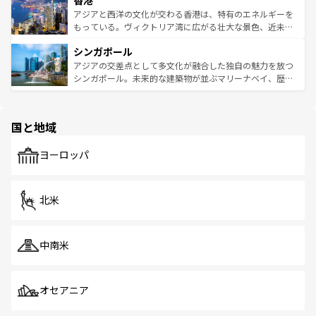
香港
の活気が交差している。北部ではチェンマイなどの山岳地
ひ現地で味わいたい。どの地域を訪れてもあたたかい人々
帯で自然と触れ合い、南部ではプーケットやクラビの美し
アジアと西洋の文化が交わる香港は、特有のエネルギーを
が旅行者を迎えてくれるので、きっと忘れられない旅にな
いビーチでリゾート気分を楽しむことができる。タイ料理
もっている。ヴィクトリア湾に広がる壮大な景色、近未来
るはずだ。 なお、新着のベトナム情報は
コンテンツ一覧
を
は世界的に有名で、屋台から高級レストランまで味覚を刺
的なアートスポット、そして歴史と現代が融合した町並
参照してほしい。
シンガポール
激する。気候は一年中温暖で、どの季節にも異なる楽しみ
み、どこを訪れても感動するはず。観光スポットが密集し
が待っている。親しみやすいタイの人々、仏教を中心とし
ており、効率よく見どころを回れるのも魅力。息をのむよ
アジアの交差点として多文化が融合した独自の魅力を放つ
た文化、そして多様な観光資源が、訪れる旅人を魅了し続
うな絶景から文化的な体験まで、香港を存分に楽しみ尽く
シンガポール。未来的な建築物が並ぶマリーナベイ、歴史
ける。 なお、新着のタイ情報は
コンテンツ一覧
を参照して
そう。 なお、新着の香港情報は
コンテンツ一覧
を参照して
と伝統を感じられるエスニックタウン、多数の緑豊かな公
ほしい。
ほしい。
園や自然保護区など、自然が調和した近代的な景観と文化
の多様性あふれるカラフルな町は、どこを歩いても新しい
国と地域
発見がある。さらに、治安のよさや充実した公共交通機関
も、旅行者にとっては魅力的なポイント。グルメも豊富
で、ホーカーズは地元の風情を楽しめる外せないスポット
ヨーロッパ
だ。訪れる人を飽きさせないシンガポールで、多様な魅力
を体感しよう。 なお、新着のシンガポール情報は
コンテン
ツ一覧
を参照してほしい。
北米
中南米
オセアニア