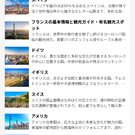
景など、自然景観も見逃せない。観光の合間には、本場の
イベリア半島のほぼ80％を占めるスペインは、太陽が降り
ピザやパスタなど、絶品のイタリア料理を堪能することも
注ぐ地中海沿岸から雄大なピレネー山脈まで、多彩な自然
できる。朝目覚めてから夜眠るまで、すべての瞬間を楽し
と文化が詰まったヨーロッパ屈指の旅行先だ。多様な地域
フランスの基本情報と観光ガイド・有名観光スポ
ませてくれるイタリアで、忘れられない旅をしてみよう！
文化が根付くこの国では、情熱的なフラメンコ、熱気あふ
なお、新着のイタリア情報は
コンテンツ一覧
を参照してほ
れる闘牛、そして美味しいタパスが生活の一部となってい
ット
しい。
る。首都マドリードの洗練された雰囲気や、バルセロナの
フランスは、世界中の旅行者を魅了し続けるヨーロッパ屈
アートに溢れた街角から、地方では古代ローマ遺跡や中世
指の観光地だ。首都パリのエッフェル塔やルーブル美術館
の城塞都市、穏やかなビーチリゾートまで多彩な表情を見
といった象徴的なスポットから、田舎町の古風な美しさま
せる。地方によって風土や気候が異なるスペインはその個
ドイツ
で、幅広い魅力が詰まっている。華麗な宮殿、歴史的な大
性で訪れる人を魅了する。 なお、新着のスペイン情報は
コ
聖堂、美しいビーチ、そして豊かな自然が、訪れる者を心
ドイツは、豊かな歴史と多彩な文化が交差するヨーロッパ
ンテンツ一覧
を参照してほしい。
から魅了する。また、フランスは美食の国としても知ら
の中心に位置する国。中世の街並みが残るロマンチック街
れ、フランス料理はユネスコ無形文化遺産にも登録されて
道から、未来を先取りするようなモダンな都市まで多様な
イギリス
いる。シャンパンの発祥地であるランス、プロヴァンスの
顔を持つこの国は、どこを歩いても飽きることがない。ベ
香り高いラベンダー畑など、多彩な楽しみ方が可能だ。さ
ルリンの文化的活気、バイエルン州のアルプスの絶景、そ
イギリスは、古きよき伝統と最先端が共存する国。ウェス
らに、パリ以外の地域にも魅力が溢れており、どの街角に
してライン川沿いのワイン畑といった風景は必見。ビール
トミンスター寺院や大英博物館のようなランドマーク、歴
も豊かな歴史と文化が息づいている。パリ以外の個性あふ
とソーセージを味わいながら地元の人と過ごす楽しい時間
史ある大学都市、美しい丘陵地帯や牧歌的な風景など、エ
れる地方に足を運ぶとそれぞれで全く異なる文化を体験で
スイス
は、お酒好きな人にはぜひ体験してほしい。 なお、新着の
リアごとに異なる魅力がある。また、優雅なアフタヌーン
きるだろう。 なお、新着のフランス情報は
コンテンツ一覧
ドイツ情報は
コンテンツ一覧
を参照してほしい。
ティー、ビール好きにはたまらない英国パブ、サッカー観
スイスの国土面積は九州ほどの広さだが、運行時刻が正確
を参照してほしい。
戦など、本場だからこそできる体験も豊富。イギリスを旅
な交通網が整備されており、初心者でも安心して個人旅行
して楽しみつくそう。 なお、新着のイギリス情報は
コンテ
を楽しめる。日本同様に時刻表どおりの旅が可能だ。中世
アメリカ
ンツ一覧
を参照してほしい。
の建物がそのまま残る町や、スイスならではのユニークな
博物館もあり、アルプス観光だけでなく町歩きも満喫する
アメリカ合衆国は、広大な土地と多様な文化が魅力の国。
ことができる。国民の所得が高いため物価も高いが、旅行
東海岸の都市部から西海岸のカリフォルニアまで、訪れる
者向けの交通パス提供のサービスもあり、うまく活用すれ
場所ごとに異なる風景と体験が待っている。ニューヨーク