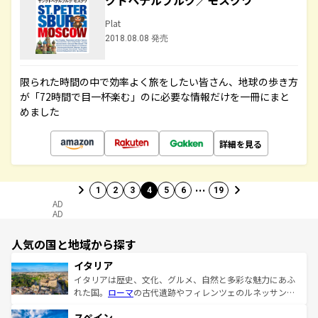
クトペテルブルク／モスクワ
Plat
2018.08.08 発売
限られた時間の中で効率よく旅をしたい皆さん、地球の歩き方
が「72時間で目一杯楽む」のに必要な情報だけを一冊にまと
めました
詳細を見る
…
1
2
3
4
5
6
19
AD
AD
人気の国と地域から探す
イタリア
イタリアは歴史、文化、グルメ、自然と多彩な魅力にあふ
れた国。
ローマ
の古代遺跡やフィレンツェのルネッサンス
美術、ヴェネツィアの運河など、歴史あるスポットはもち
スペイン
ろん、トスカーナの美しい田園風景やアマルフィ海岸の絶