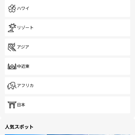
ハワイ
リゾート
アジア
中近東
アフリカ
日本
人気スポット