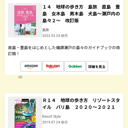
１４ 地球の歩き方 島旅 直島 豊
島 女木島 男木島 犬島～瀬戸内の
島々２～ 改訂版
島旅
2022.03.24 発売
直島・豊島をはじめとした備讃瀬戸の島々のガイドブックの改
訂版！
詳細を見る
AD
Ｒ１４ 地球の歩き方 リゾートスタ
イル バリ島 ２０２０～２０２１
Resort Style
2019.07.24 発売