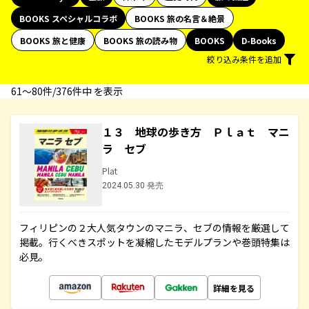
BOOKS スペシャルコラボ
BOOKS 旅の名言＆絶景
BOOKS 旅と健康
BOOKS 旅の読み物
BOOKS
D-Books
絞り込み条件を追加
61〜80件/376件中 を表示
１３ 地球の歩き方 Ｐｌａｔ マニ
ラ セブ
Plat
2024.05.30 発売
フィリピンの２大人気タウンのマニラ、セブの情報を厳選して
掲載。行くべきスポットを凝縮したモデルプランや巻頭特集は
必見。
詳細を見る