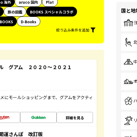
co 海外
aruco 国内
Plat
国と地
旅の図鑑
BOOKS スペシャルコラボ
BOOKS
D-Books
絞り込み条件を追加
ル グアム ２０２０～２０２１
メにモールショッピングまで、グアムをアクティ
詳細を見る
開運さんぽ 改訂版