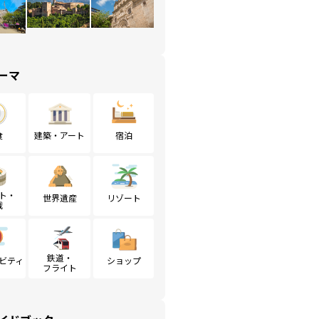
ーマ
食
建築・アート
宿泊
ト・
世界遺産
リゾート
戦
鉄道・
ビティ
ショップ
フライト