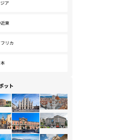
アジア
中近東
アフリカ
日本
ポット