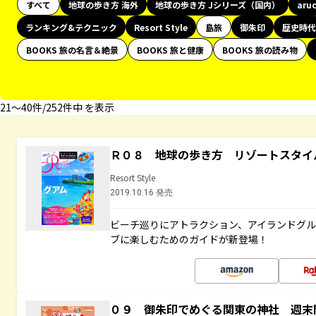
すべて
地球の歩き方 海外
地球の歩き方 Jシリーズ（国内）
aru
ランキング&テクニック
Resort Style
島旅
御朱印
歴史時代
BOOKS 旅の名言＆絶景
BOOKS 旅と健康
BOOKS 旅の読み物
21〜40件/252件中 を表示
Ｒ０８ 地球の歩き方 リゾートスタイ
Resort Style
2019.10.16 発売
ビーチ巡りにアトラクション、アイランドグル
ブに楽しむためのガイドが新登場！
０９ 御朱印でめぐる関東の神社 週末