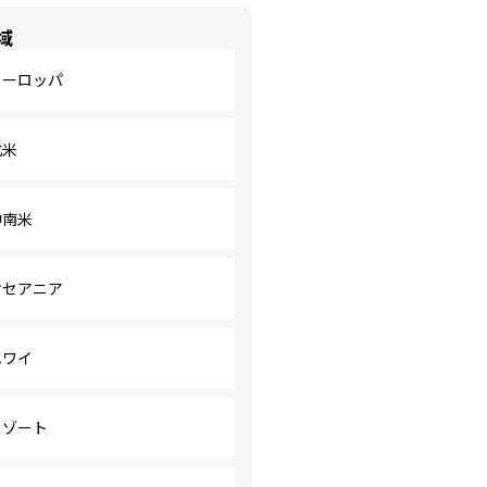
域
ヨーロッパ
北米
中南米
オセアニア
ハワイ
リゾート