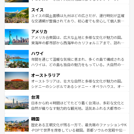
も豊かな歴史と文化が息づいている。パリ以外の個性あふ
とソーセージを味わいながら地元の人と過ごす楽しい時間
史ある大学都市、美しい丘陵地帯や牧歌的な風景など、エ
れる地方に足を運ぶとそれぞれで全く異なる文化を体験で
スイス
は、お酒好きな人にはぜひ体験してほしい。 なお、新着の
リアごとに異なる魅力がある。また、優雅なアフタヌーン
きるだろう。 なお、新着のフランス情報は
コンテンツ一覧
ドイツ情報は
コンテンツ一覧
を参照してほしい。
ティー、ビール好きにはたまらない英国パブ、サッカー観
スイスの国土面積は九州ほどの広さだが、運行時刻が正確
を参照してほしい。
戦など、本場だからこそできる体験も豊富。イギリスを旅
な交通網が整備されており、初心者でも安心して個人旅行
して楽しみつくそう。 なお、新着のイギリス情報は
コンテ
を楽しめる。日本同様に時刻表どおりの旅が可能だ。中世
アメリカ
ンツ一覧
を参照してほしい。
の建物がそのまま残る町や、スイスならではのユニークな
博物館もあり、アルプス観光だけでなく町歩きも満喫する
アメリカ合衆国は、広大な土地と多様な文化が魅力の国。
ことができる。国民の所得が高いため物価も高いが、旅行
東海岸の都市部から西海岸のカリフォルニアまで、訪れる
者向けの交通パス提供のサービスもあり、うまく活用すれ
場所ごとに異なる風景と体験が待っている。ニューヨーク
ハワイ
ば市内交通費無料で観光を楽しむこともできる。 なお、新
のような巨大都市は、観光、ショッピング、エンターテイ
着のスイス情報は
コンテンツ一覧
を参照してほしい。
ンメントが詰まった刺激的なスポットだ。一方、アメリカ
年間を通じて温暖な気候に恵まれ、多くの島で構成される
西部には大自然が広がり、グランドキャニオンやイエロー
ハワイは、どの島も独自の魅力をもっている。大自然の神
ストーン国立公園といった絶景が堪能できる。さらに、南
秘を感じたいなら、火山が生み出した壮大な景観を誇るハ
オーストラリア
部のニューオーリンズでは、音楽と美食が融合した独特の
ワイ島は見逃せない。また、定番の観光地といえばオアフ
文化が魅力。旅行者はアメリカの各地域で異なる魅力を楽
島だが、静かな自然を求めるならマウイ島やカウアイ島が
オーストラリアは、壮大な自然と多様な文化が魅力の国。
しみながら、その多様性と豊かな歴史を感じることができ
おすすめ。エメラルドグリーンに輝く海をはじめ、豊かな
シドニーのシンボルであるシドニー・オペラハウス、オー
るだろう。車でのロードトリップや列車の旅も、アメリカ
文化や歴史が息づいている。「アロハスピリット」と呼ば
ストラリア東海岸北部に広がる大サンゴ礁地帯グレートバ
ならではの贅沢な旅のスタイルだ。 なお、新着のアメリカ
台湾
れるおもてなしの心で訪れる人々を迎えてくれるハワイの
リアリーフや大陸中央部にそびえるウルル（エアーズロッ
情報は
コンテンツ一覧
を参照してほしい。
人々、おいしいローカルフードやハワイアンミュージッ
ク）、タスマニアの美しい原生林やケアンズの熱帯雨林な
日本から約４時間ほどでたどり着く台湾は、多彩な文化と
ク、伝統的なフラダンスなど、すべてがハワイの魅力を彩
ど、見どころがたくさん。また、カフェやワイン、オージ
自然が織りなす魅力的な観光地。活気あふれる大都市の台
っている。訪れるたびに新しい発見と感動が待っているハ
ービーフなどの食文化も豊かで、美味しいものであふれて
北やノスタルジックな町並みが人気な九份（ジォウフェ
ワイを、存分に味わってほしい。 なお、新着のハワイ情報
韓国
いる。アクティビティも充実しており、サーフィンやダイ
ン）、静ひつな山岳地帯である台湾東部など、都市の喧騒
は
コンテンツ一覧
を参照してほしい。
ビング、ハイキングなど、アウトドア好きにはたまらな
と山間の静けさが共存しており、訪れる人に新しい発見と
歴史ある王朝文化が残る一方で、最先端のファッションやK
い。オーストラリアの多彩な魅力を存分に味わいつくそ
驚きをもたらしてくれる。また、奥深い台湾の食文化も魅
-POPで世界を席巻している韓国。首都ソウルの宮殿や伝統