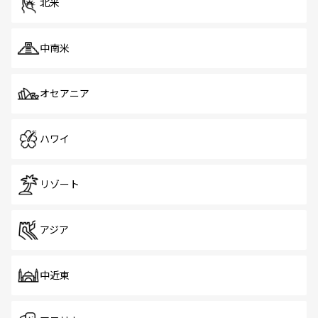
北米
中南米
オセアニア
ハワイ
リゾート
アジア
中近東