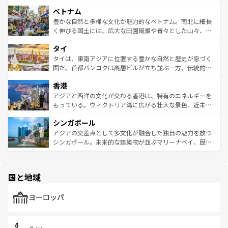
う。 なお、新着のオーストラリア情報は
コンテンツ一覧
を
力で、夜市などの屋台グルメから高級料理、ヘルシーで美
家屋が並ぶエリアでは韓国の歴史と文化に浸ることがで
参照してほしい。
ベトナム
容にもいいと評判のスイーツなど、バラエティ豊かな料理
き、地方に足を延ばせば四季折々の自然美を楽しむことが
が味わえる。 なお、新着の台湾情報は
コンテンツ一覧
を参
できる。そして、キムチや焼肉、絶品のストリートフード
豊かな自然と多様な文化が魅力的なベトナム。南北に細長
照してほしい。
まで、さまざまな韓国料理が待っている。夜には、韓国な
く伸びる国土には、広大な田園風景や青々とした山々、世
らではのナイトライフも堪能できる。あたたかいホスピタ
界遺産に登録された壮大な自然景観が点在し、都市部では
タイ
リティに包まれながら、韓国の多彩な魅力を心ゆくまで味
急速な発展と共に伝統が息づく。ハノイの古い町並みやホ
わってみてほしい。 なお、新着の韓国情報は
コンテンツ一
ーチミン市のフランス統治時代の建物も、独特の雰囲気を
タイは、東南アジアに位置する豊かな自然と歴史が息づく
覧
を参照してほしい。
醸し出している。また、バラエティの豊かさとおいしさで
国だ。首都バンコクは高層ビルが立ち並ぶ一方、伝統的な
世界中の食通を魅了してやまないベトナム料理も魅力のひ
寺院や市場がいたるところに点在し、古きよき文化と現代
香港
とつ。フォーやバインミー、ベトナムコーヒーなどは、ぜ
の活気が交差している。北部ではチェンマイなどの山岳地
ひ現地で味わいたい。どの地域を訪れてもあたたかい人々
帯で自然と触れ合い、南部ではプーケットやクラビの美し
アジアと西洋の文化が交わる香港は、特有のエネルギーを
が旅行者を迎えてくれるので、きっと忘れられない旅にな
いビーチでリゾート気分を楽しむことができる。タイ料理
もっている。ヴィクトリア湾に広がる壮大な景色、近未来
るはずだ。 なお、新着のベトナム情報は
コンテンツ一覧
を
は世界的に有名で、屋台から高級レストランまで味覚を刺
的なアートスポット、そして歴史と現代が融合した町並
参照してほしい。
シンガポール
激する。気候は一年中温暖で、どの季節にも異なる楽しみ
み、どこを訪れても感動するはず。観光スポットが密集し
が待っている。親しみやすいタイの人々、仏教を中心とし
ており、効率よく見どころを回れるのも魅力。息をのむよ
アジアの交差点として多文化が融合した独自の魅力を放つ
た文化、そして多様な観光資源が、訪れる旅人を魅了し続
うな絶景から文化的な体験まで、香港を存分に楽しみ尽く
シンガポール。未来的な建築物が並ぶマリーナベイ、歴史
ける。 なお、新着のタイ情報は
コンテンツ一覧
を参照して
そう。 なお、新着の香港情報は
コンテンツ一覧
を参照して
と伝統を感じられるエスニックタウン、多数の緑豊かな公
ほしい。
ほしい。
園や自然保護区など、自然が調和した近代的な景観と文化
の多様性あふれるカラフルな町は、どこを歩いても新しい
国と地域
発見がある。さらに、治安のよさや充実した公共交通機関
も、旅行者にとっては魅力的なポイント。グルメも豊富
で、ホーカーズは地元の風情を楽しめる外せないスポット
ヨーロッパ
だ。訪れる人を飽きさせないシンガポールで、多様な魅力
を体感しよう。 なお、新着のシンガポール情報は
コンテン
ツ一覧
を参照してほしい。