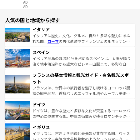
AD
AD
人気の国と地域から探す
イタリア
イタリアは歴史、文化、グルメ、自然と多彩な魅力にあふ
れた国。
ローマ
の古代遺跡やフィレンツェのルネッサンス
美術、ヴェネツィアの運河など、歴史あるスポットはもち
スペイン
ろん、トスカーナの美しい田園風景やアマルフィ海岸の絶
景など、自然景観も見逃せない。観光の合間には、本場の
イベリア半島のほぼ80％を占めるスペインは、太陽が降り
ピザやパスタなど、絶品のイタリア料理を堪能することも
注ぐ地中海沿岸から雄大なピレネー山脈まで、多彩な自然
できる。朝目覚めてから夜眠るまで、すべての瞬間を楽し
と文化が詰まったヨーロッパ屈指の旅行先だ。多様な地域
フランスの基本情報と観光ガイド・有名観光スポ
ませてくれるイタリアで、忘れられない旅をしてみよう！
文化が根付くこの国では、情熱的なフラメンコ、熱気あふ
なお、新着のイタリア情報は
コンテンツ一覧
を参照してほ
れる闘牛、そして美味しいタパスが生活の一部となってい
ット
しい。
る。首都マドリードの洗練された雰囲気や、バルセロナの
フランスは、世界中の旅行者を魅了し続けるヨーロッパ屈
アートに溢れた街角から、地方では古代ローマ遺跡や中世
指の観光地だ。首都パリのエッフェル塔やルーブル美術館
の城塞都市、穏やかなビーチリゾートまで多彩な表情を見
といった象徴的なスポットから、田舎町の古風な美しさま
せる。地方によって風土や気候が異なるスペインはその個
ドイツ
で、幅広い魅力が詰まっている。華麗な宮殿、歴史的な大
性で訪れる人を魅了する。 なお、新着のスペイン情報は
コ
聖堂、美しいビーチ、そして豊かな自然が、訪れる者を心
ドイツは、豊かな歴史と多彩な文化が交差するヨーロッパ
ンテンツ一覧
を参照してほしい。
から魅了する。また、フランスは美食の国としても知ら
の中心に位置する国。中世の街並みが残るロマンチック街
れ、フランス料理はユネスコ無形文化遺産にも登録されて
道から、未来を先取りするようなモダンな都市まで多様な
イギリス
いる。シャンパンの発祥地であるランス、プロヴァンスの
顔を持つこの国は、どこを歩いても飽きることがない。ベ
香り高いラベンダー畑など、多彩な楽しみ方が可能だ。さ
ルリンの文化的活気、バイエルン州のアルプスの絶景、そ
イギリスは、古きよき伝統と最先端が共存する国。ウェス
らに、パリ以外の地域にも魅力が溢れており、どの街角に
してライン川沿いのワイン畑といった風景は必見。ビール
トミンスター寺院や大英博物館のようなランドマーク、歴