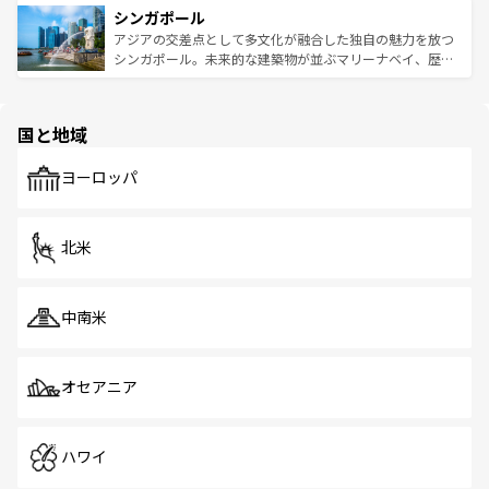
参照してほしい。
シンガポール
激する。気候は一年中温暖で、どの季節にも異なる楽しみ
み、どこを訪れても感動するはず。観光スポットが密集し
が待っている。親しみやすいタイの人々、仏教を中心とし
ており、効率よく見どころを回れるのも魅力。息をのむよ
アジアの交差点として多文化が融合した独自の魅力を放つ
た文化、そして多様な観光資源が、訪れる旅人を魅了し続
うな絶景から文化的な体験まで、香港を存分に楽しみ尽く
シンガポール。未来的な建築物が並ぶマリーナベイ、歴史
ける。 なお、新着のタイ情報は
コンテンツ一覧
を参照して
そう。 なお、新着の香港情報は
コンテンツ一覧
を参照して
と伝統を感じられるエスニックタウン、多数の緑豊かな公
ほしい。
ほしい。
園や自然保護区など、自然が調和した近代的な景観と文化
の多様性あふれるカラフルな町は、どこを歩いても新しい
国と地域
発見がある。さらに、治安のよさや充実した公共交通機関
も、旅行者にとっては魅力的なポイント。グルメも豊富
で、ホーカーズは地元の風情を楽しめる外せないスポット
ヨーロッパ
だ。訪れる人を飽きさせないシンガポールで、多様な魅力
を体感しよう。 なお、新着のシンガポール情報は
コンテン
ツ一覧
を参照してほしい。
北米
中南米
オセアニア
ハワイ