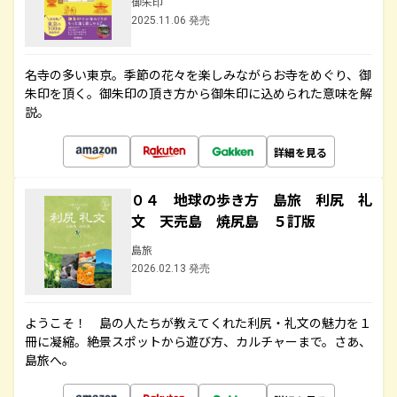
御朱印
2025.11.06 発売
名寺の多い東京。季節の花々を楽しみながらお寺をめぐり、御
朱印を頂く。御朱印の頂き方から御朱印に込められた意味を解
説。
詳細を見る
０４ 地球の歩き方 島旅 利尻 礼
文 天売島 焼尻島 ５訂版
島旅
2026.02.13 発売
ようこそ！ 島の人たちが教えてくれた利尻・礼文の魅力を１
冊に凝縮。絶景スポットから遊び方、カルチャーまで。さあ、
島旅へ。