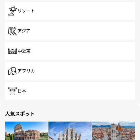
リゾート
アジア
中近東
アフリカ
日本
人気スポット