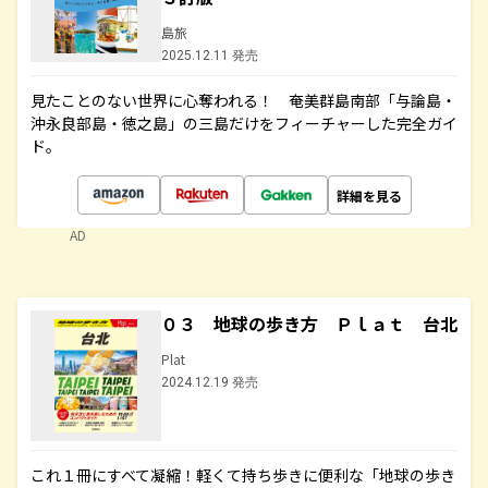
島旅
2025.12.11 発売
見たことのない世界に心奪われる！ 奄美群島南部「与論島・
沖永良部島・徳之島」の三島だけをフィーチャーした完全ガイ
ド。
詳細を見る
AD
０３ 地球の歩き方 Ｐｌａｔ 台北
Plat
2024.12.19 発売
これ１冊にすべて凝縮！軽くて持ち歩きに便利な「地球の歩き