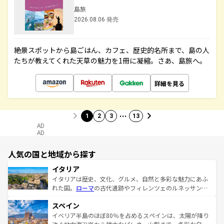
島旅
2026.08.06 発売
絶景スポットから島ごはん、カフェ、歴史的名所まで、島の人
たちが教えてくれた天草の魅力を1冊に凝縮。さあ、島旅へ。
詳細を見る
…
1
2
3
13
AD
AD
人気の国と地域から探す
イタリア
イタリアは歴史、文化、グルメ、自然と多彩な魅力にあふ
れた国。
ローマ
の古代遺跡やフィレンツェのルネッサンス
美術、ヴェネツィアの運河など、歴史あるスポットはもち
スペイン
ろん、トスカーナの美しい田園風景やアマルフィ海岸の絶
景など、自然景観も見逃せない。観光の合間には、本場の
イベリア半島のほぼ80％を占めるスペインは、太陽が降り
ピザやパスタなど、絶品のイタリア料理を堪能することも