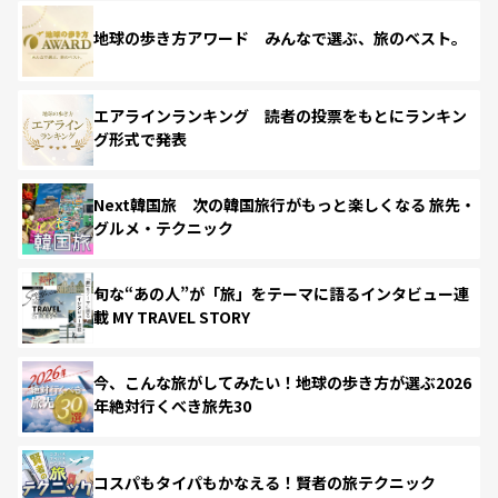
地球の歩き方アワード みんなで選ぶ、旅のベスト。
エアラインランキング 読者の投票をもとにランキン
グ形式で発表
Next韓国旅 次の韓国旅行がもっと楽しくなる 旅先・
グルメ・テクニック
旬な“あの人”が「旅」をテーマに語るインタビュー連
載 MY TRAVEL STORY
今、こんな旅がしてみたい！地球の歩き方が選ぶ2026
年絶対行くべき旅先30
コスパもタイパもかなえる！賢者の旅テクニック