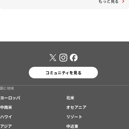
もっと見る
コミュニティを見る
国と地域
ヨーロッパ
北米
中南米
オセアニア
ハワイ
リゾート
アジア
中近東