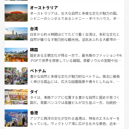
ストーン国立公園といった絶景が堪能できる。さらに、南
秘を感じたいなら、火山が生み出した壮大な景観を誇るハ
オーストラリア
部のニューオーリンズでは、音楽と美食が融合した独特の
ワイ島は見逃せない。また、定番の観光地といえばオアフ
文化が魅力。旅行者はアメリカの各地域で異なる魅力を楽
島だが、静かな自然を求めるならマウイ島やカウアイ島が
オーストラリアは、壮大な自然と多様な文化が魅力の国。
しみながら、その多様性と豊かな歴史を感じることができ
おすすめ。エメラルドグリーンに輝く海をはじめ、豊かな
シドニーのシンボルであるシドニー・オペラハウス、オー
るだろう。車でのロードトリップや列車の旅も、アメリカ
文化や歴史が息づいている。「アロハスピリット」と呼ば
ストラリア東海岸北部に広がる大サンゴ礁地帯グレートバ
ならではの贅沢な旅のスタイルだ。 なお、新着のアメリカ
台湾
れるおもてなしの心で訪れる人々を迎えてくれるハワイの
リアリーフや大陸中央部にそびえるウルル（エアーズロッ
情報は
コンテンツ一覧
を参照してほしい。
人々、おいしいローカルフードやハワイアンミュージッ
ク）、タスマニアの美しい原生林やケアンズの熱帯雨林な
日本から約４時間ほどでたどり着く台湾は、多彩な文化と
ク、伝統的なフラダンスなど、すべてがハワイの魅力を彩
ど、見どころがたくさん。また、カフェやワイン、オージ
自然が織りなす魅力的な観光地。活気あふれる大都市の台
っている。訪れるたびに新しい発見と感動が待っているハ
ービーフなどの食文化も豊かで、美味しいものであふれて
北やノスタルジックな町並みが人気な九份（ジォウフェ
ワイを、存分に味わってほしい。 なお、新着のハワイ情報
韓国
いる。アクティビティも充実しており、サーフィンやダイ
ン）、静ひつな山岳地帯である台湾東部など、都市の喧騒
は
コンテンツ一覧
を参照してほしい。
ビング、ハイキングなど、アウトドア好きにはたまらな
と山間の静けさが共存しており、訪れる人に新しい発見と
歴史ある王朝文化が残る一方で、最先端のファッションやK
い。オーストラリアの多彩な魅力を存分に味わいつくそ
驚きをもたらしてくれる。また、奥深い台湾の食文化も魅
-POPで世界を席巻している韓国。首都ソウルの宮殿や伝統
う。 なお、新着のオーストラリア情報は
コンテンツ一覧
を
力で、夜市などの屋台グルメから高級料理、ヘルシーで美
家屋が並ぶエリアでは韓国の歴史と文化に浸ることがで
参照してほしい。
ベトナム
容にもいいと評判のスイーツなど、バラエティ豊かな料理
き、地方に足を延ばせば四季折々の自然美を楽しむことが
が味わえる。 なお、新着の台湾情報は
コンテンツ一覧
を参
できる。そして、キムチや焼肉、絶品のストリートフード
豊かな自然と多様な文化が魅力的なベトナム。南北に細長
照してほしい。
まで、さまざまな韓国料理が待っている。夜には、韓国な
く伸びる国土には、広大な田園風景や青々とした山々、世
らではのナイトライフも堪能できる。あたたかいホスピタ
界遺産に登録された壮大な自然景観が点在し、都市部では
タイ
リティに包まれながら、韓国の多彩な魅力を心ゆくまで味
急速な発展と共に伝統が息づく。ハノイの古い町並みやホ
わってみてほしい。 なお、新着の韓国情報は
コンテンツ一
ーチミン市のフランス統治時代の建物も、独特の雰囲気を
タイは、東南アジアに位置する豊かな自然と歴史が息づく
覧
を参照してほしい。
醸し出している。また、バラエティの豊かさとおいしさで
国だ。首都バンコクは高層ビルが立ち並ぶ一方、伝統的な
世界中の食通を魅了してやまないベトナム料理も魅力のひ
寺院や市場がいたるところに点在し、古きよき文化と現代
香港
とつ。フォーやバインミー、ベトナムコーヒーなどは、ぜ
の活気が交差している。北部ではチェンマイなどの山岳地
ひ現地で味わいたい。どの地域を訪れてもあたたかい人々
帯で自然と触れ合い、南部ではプーケットやクラビの美し
アジアと西洋の文化が交わる香港は、特有のエネルギーを
が旅行者を迎えてくれるので、きっと忘れられない旅にな
いビーチでリゾート気分を楽しむことができる。タイ料理
もっている。ヴィクトリア湾に広がる壮大な景色、近未来
るはずだ。 なお、新着のベトナム情報は
コンテンツ一覧
を
は世界的に有名で、屋台から高級レストランまで味覚を刺
的なアートスポット、そして歴史と現代が融合した町並