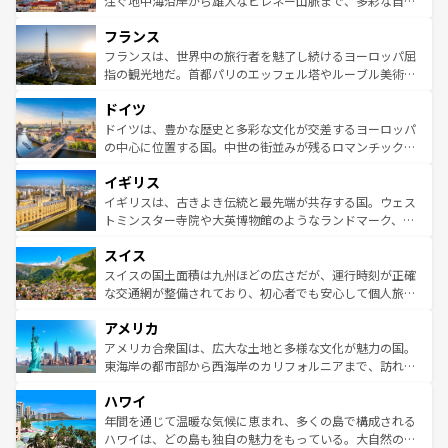
注ぐ地中海沿岸から雄大なピレネー山脈まで、多彩な自然
できる。朝目覚めてから夜眠るまで、すべての瞬間を楽し
と文化が詰まったヨーロッパ屈指の旅行先だ。多様な地域
フランス
ませてくれるイタリアで、忘れられない旅をしてみよう！
文化が根付くこの国では、情熱的なフラメンコ、熱気あふ
なお、新着のイタリア情報は
コンテンツ一覧
を参照してほ
れる闘牛、そして美味しいタパスが生活の一部となってい
フランスは、世界中の旅行者を魅了し続けるヨーロッパ屈
しい。
る。首都マドリードの洗練された雰囲気や、バルセロナの
指の観光地だ。首都パリのエッフェル塔やルーブル美術館
アートに溢れた街角から、地方では古代ローマ遺跡や中世
といった象徴的なスポットから、田舎町の古風な美しさま
ドイツ
の城塞都市、穏やかなビーチリゾートまで多彩な表情を見
で、幅広い魅力が詰まっている。華麗な宮殿、歴史的な大
せる。地方によって風土や気候が異なるスペインはその個
聖堂、美しいビーチ、そして豊かな自然が、訪れる者を心
ドイツは、豊かな歴史と多彩な文化が交差するヨーロッパ
性で訪れる人を魅了する。 なお、新着のスペイン情報は
コ
から魅了する。また、フランスは美食の国としても知ら
の中心に位置する国。中世の街並みが残るロマンチック街
ンテンツ一覧
を参照してほしい。
れ、フランス料理はユネスコ無形文化遺産にも登録されて
道から、未来を先取りするようなモダンな都市まで多様な
イギリス
いる。シャンパンの発祥地であるランス、プロヴァンスの
顔を持つこの国は、どこを歩いても飽きることがない。ベ
香り高いラベンダー畑など、多彩な楽しみ方が可能だ。さ
ルリンの文化的活気、バイエルン州のアルプスの絶景、そ
イギリスは、古きよき伝統と最先端が共存する国。ウェス
らに、パリ以外の地域にも魅力が溢れており、どの街角に
してライン川沿いのワイン畑といった風景は必見。ビール
トミンスター寺院や大英博物館のようなランドマーク、歴
も豊かな歴史と文化が息づいている。パリ以外の個性あふ
とソーセージを味わいながら地元の人と過ごす楽しい時間
史ある大学都市、美しい丘陵地帯や牧歌的な風景など、エ
れる地方に足を運ぶとそれぞれで全く異なる文化を体験で
スイス
は、お酒好きな人にはぜひ体験してほしい。 なお、新着の
リアごとに異なる魅力がある。また、優雅なアフタヌーン
きるだろう。 なお、新着のフランス情報は
コンテンツ一覧
ドイツ情報は
コンテンツ一覧
を参照してほしい。
ティー、ビール好きにはたまらない英国パブ、サッカー観
スイスの国土面積は九州ほどの広さだが、運行時刻が正確
を参照してほしい。
戦など、本場だからこそできる体験も豊富。イギリスを旅
な交通網が整備されており、初心者でも安心して個人旅行
して楽しみつくそう。 なお、新着のイギリス情報は
コンテ
を楽しめる。日本同様に時刻表どおりの旅が可能だ。中世
アメリカ
ンツ一覧
を参照してほしい。
の建物がそのまま残る町や、スイスならではのユニークな
博物館もあり、アルプス観光だけでなく町歩きも満喫する
アメリカ合衆国は、広大な土地と多様な文化が魅力の国。
ことができる。国民の所得が高いため物価も高いが、旅行
東海岸の都市部から西海岸のカリフォルニアまで、訪れる
者向けの交通パス提供のサービスもあり、うまく活用すれ
場所ごとに異なる風景と体験が待っている。ニューヨーク
ハワイ
ば市内交通費無料で観光を楽しむこともできる。 なお、新
のような巨大都市は、観光、ショッピング、エンターテイ
着のスイス情報は
コンテンツ一覧
を参照してほしい。
ンメントが詰まった刺激的なスポットだ。一方、アメリカ
年間を通じて温暖な気候に恵まれ、多くの島で構成される
西部には大自然が広がり、グランドキャニオンやイエロー
ハワイは、どの島も独自の魅力をもっている。大自然の神