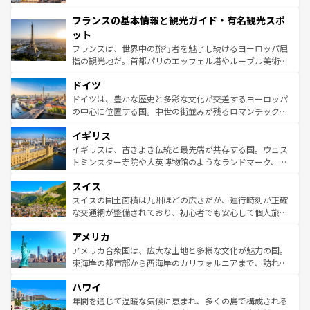
できる。朝目覚めてから夜眠るまで、すべての瞬間を楽し
と文化が詰まったヨーロッパ屈指の旅行先だ。多様な地域
フランスの基本情報と観光ガイド・有名観光スポ
ませてくれるイタリアで、忘れられない旅をしてみよう！
文化が根付くこの国では、情熱的なフラメンコ、熱気あふ
なお、新着のイタリア情報は
コンテンツ一覧
を参照してほ
れる闘牛、そして美味しいタパスが生活の一部となってい
ット
しい。
る。首都マドリードの洗練された雰囲気や、バルセロナの
フランスは、世界中の旅行者を魅了し続けるヨーロッパ屈
アートに溢れた街角から、地方では古代ローマ遺跡や中世
指の観光地だ。首都パリのエッフェル塔やルーブル美術館
の城塞都市、穏やかなビーチリゾートまで多彩な表情を見
といった象徴的なスポットから、田舎町の古風な美しさま
せる。地方によって風土や気候が異なるスペインはその個
ドイツ
で、幅広い魅力が詰まっている。華麗な宮殿、歴史的な大
性で訪れる人を魅了する。 なお、新着のスペイン情報は
コ
聖堂、美しいビーチ、そして豊かな自然が、訪れる者を心
ドイツは、豊かな歴史と多彩な文化が交差するヨーロッパ
ンテンツ一覧
を参照してほしい。
から魅了する。また、フランスは美食の国としても知ら
の中心に位置する国。中世の街並みが残るロマンチック街
れ、フランス料理はユネスコ無形文化遺産にも登録されて
道から、未来を先取りするようなモダンな都市まで多様な
イギリス
いる。シャンパンの発祥地であるランス、プロヴァンスの
顔を持つこの国は、どこを歩いても飽きることがない。ベ
香り高いラベンダー畑など、多彩な楽しみ方が可能だ。さ
ルリンの文化的活気、バイエルン州のアルプスの絶景、そ
イギリスは、古きよき伝統と最先端が共存する国。ウェス
らに、パリ以外の地域にも魅力が溢れており、どの街角に
してライン川沿いのワイン畑といった風景は必見。ビール
トミンスター寺院や大英博物館のようなランドマーク、歴
も豊かな歴史と文化が息づいている。パリ以外の個性あふ
とソーセージを味わいながら地元の人と過ごす楽しい時間
史ある大学都市、美しい丘陵地帯や牧歌的な風景など、エ
れる地方に足を運ぶとそれぞれで全く異なる文化を体験で
スイス
は、お酒好きな人にはぜひ体験してほしい。 なお、新着の
リアごとに異なる魅力がある。また、優雅なアフタヌーン
きるだろう。 なお、新着のフランス情報は
コンテンツ一覧
ドイツ情報は
コンテンツ一覧
を参照してほしい。
ティー、ビール好きにはたまらない英国パブ、サッカー観
スイスの国土面積は九州ほどの広さだが、運行時刻が正確
を参照してほしい。
戦など、本場だからこそできる体験も豊富。イギリスを旅
な交通網が整備されており、初心者でも安心して個人旅行
して楽しみつくそう。 なお、新着のイギリス情報は
コンテ
を楽しめる。日本同様に時刻表どおりの旅が可能だ。中世
アメリカ
ンツ一覧
を参照してほしい。
の建物がそのまま残る町や、スイスならではのユニークな
博物館もあり、アルプス観光だけでなく町歩きも満喫する
アメリカ合衆国は、広大な土地と多様な文化が魅力の国。
ことができる。国民の所得が高いため物価も高いが、旅行
東海岸の都市部から西海岸のカリフォルニアまで、訪れる
者向けの交通パス提供のサービスもあり、うまく活用すれ
場所ごとに異なる風景と体験が待っている。ニューヨーク
ハワイ
ば市内交通費無料で観光を楽しむこともできる。 なお、新
のような巨大都市は、観光、ショッピング、エンターテイ
着のスイス情報は
コンテンツ一覧
を参照してほしい。
ンメントが詰まった刺激的なスポットだ。一方、アメリカ
年間を通じて温暖な気候に恵まれ、多くの島で構成される