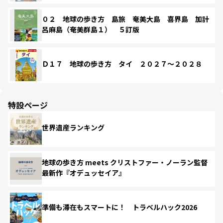
０２ 地球の歩き方 島旅 奄美大島 喜界島 加計
呂麻島（奄美群島１） ５訂版
Ｄ１７ 地球の歩き方 タイ ２０２７～２０２８
特設ページ
世界遺産ランキング
地球の歩き方 meets クリストファー・ノーラン監督
最新作『オデュッセイア』
準備も滞在もスマートに！ トラベルハック2026