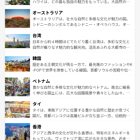
西部には大自然が広がり、グランドキャニオンやイエロー
ハワイは、どの島も独自の魅力をもっている。大自然の神
ストーン国立公園といった絶景が堪能できる。さらに、南
秘を感じたいなら、火山が生み出した壮大な景観を誇るハ
オーストラリア
部のニューオーリンズでは、音楽と美食が融合した独特の
ワイ島は見逃せない。また、定番の観光地といえばオアフ
文化が魅力。旅行者はアメリカの各地域で異なる魅力を楽
島だが、静かな自然を求めるならマウイ島やカウアイ島が
オーストラリアは、壮大な自然と多様な文化が魅力の国。
しみながら、その多様性と豊かな歴史を感じることができ
おすすめ。エメラルドグリーンに輝く海をはじめ、豊かな
シドニーのシンボルであるシドニー・オペラハウス、オー
るだろう。車でのロードトリップや列車の旅も、アメリカ
文化や歴史が息づいている。「アロハスピリット」と呼ば
ストラリア東海岸北部に広がる大サンゴ礁地帯グレートバ
ならではの贅沢な旅のスタイルだ。 なお、新着のアメリカ
台湾
れるおもてなしの心で訪れる人々を迎えてくれるハワイの
リアリーフや大陸中央部にそびえるウルル（エアーズロッ
情報は
コンテンツ一覧
を参照してほしい。
人々、おいしいローカルフードやハワイアンミュージッ
ク）、タスマニアの美しい原生林やケアンズの熱帯雨林な
日本から約４時間ほどでたどり着く台湾は、多彩な文化と
ク、伝統的なフラダンスなど、すべてがハワイの魅力を彩
ど、見どころがたくさん。また、カフェやワイン、オージ
自然が織りなす魅力的な観光地。活気あふれる大都市の台
っている。訪れるたびに新しい発見と感動が待っているハ
ービーフなどの食文化も豊かで、美味しいものであふれて
北やノスタルジックな町並みが人気な九份（ジォウフェ
ワイを、存分に味わってほしい。 なお、新着のハワイ情報
韓国
いる。アクティビティも充実しており、サーフィンやダイ
ン）、静ひつな山岳地帯である台湾東部など、都市の喧騒
は
コンテンツ一覧
を参照してほしい。
ビング、ハイキングなど、アウトドア好きにはたまらな
と山間の静けさが共存しており、訪れる人に新しい発見と
歴史ある王朝文化が残る一方で、最先端のファッションやK
い。オーストラリアの多彩な魅力を存分に味わいつくそ
驚きをもたらしてくれる。また、奥深い台湾の食文化も魅
-POPで世界を席巻している韓国。首都ソウルの宮殿や伝統
う。 なお、新着のオーストラリア情報は
コンテンツ一覧
を
力で、夜市などの屋台グルメから高級料理、ヘルシーで美
家屋が並ぶエリアでは韓国の歴史と文化に浸ることがで
参照してほしい。
ベトナム
容にもいいと評判のスイーツなど、バラエティ豊かな料理
き、地方に足を延ばせば四季折々の自然美を楽しむことが
が味わえる。 なお、新着の台湾情報は
コンテンツ一覧
を参
できる。そして、キムチや焼肉、絶品のストリートフード
豊かな自然と多様な文化が魅力的なベトナム。南北に細長
照してほしい。
まで、さまざまな韓国料理が待っている。夜には、韓国な
く伸びる国土には、広大な田園風景や青々とした山々、世
らではのナイトライフも堪能できる。あたたかいホスピタ
界遺産に登録された壮大な自然景観が点在し、都市部では
タイ
リティに包まれながら、韓国の多彩な魅力を心ゆくまで味
急速な発展と共に伝統が息づく。ハノイの古い町並みやホ
わってみてほしい。 なお、新着の韓国情報は
コンテンツ一
ーチミン市のフランス統治時代の建物も、独特の雰囲気を
タイは、東南アジアに位置する豊かな自然と歴史が息づく
覧
を参照してほしい。
醸し出している。また、バラエティの豊かさとおいしさで
国だ。首都バンコクは高層ビルが立ち並ぶ一方、伝統的な
世界中の食通を魅了してやまないベトナム料理も魅力のひ
寺院や市場がいたるところに点在し、古きよき文化と現代
香港
とつ。フォーやバインミー、ベトナムコーヒーなどは、ぜ
の活気が交差している。北部ではチェンマイなどの山岳地
ひ現地で味わいたい。どの地域を訪れてもあたたかい人々
帯で自然と触れ合い、南部ではプーケットやクラビの美し
アジアと西洋の文化が交わる香港は、特有のエネルギーを
が旅行者を迎えてくれるので、きっと忘れられない旅にな
いビーチでリゾート気分を楽しむことができる。タイ料理
もっている。ヴィクトリア湾に広がる壮大な景色、近未来