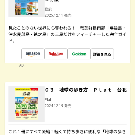
島旅
2025.12.11 発売
見たことのない世界に心奪われる！ 奄美群島南部「与論島・
沖永良部島・徳之島」の三島だけをフィーチャーした完全ガイ
ド。
詳細を見る
AD
０３ 地球の歩き方 Ｐｌａｔ 台北
Plat
2024.12.19 発売
これ１冊にすべて凝縮！軽くて持ち歩きに便利な「地球の歩き