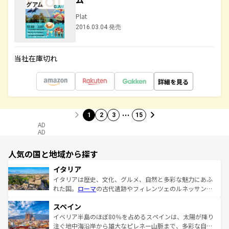
Plat
2016.03.04 発売
当社在庫切れ
詳細を見る
…
1
2
3
15
AD
AD
人気の国と地域から探す
イタリア
イタリアは歴史、文化、グルメ、自然と多彩な魅力にあふ
れた国。
ローマ
の古代遺跡やフィレンツェのルネッサンス
美術、ヴェネツィアの運河など、歴史あるスポットはもち
スペイン
ろん、トスカーナの美しい田園風景やアマルフィ海岸の絶
景など、自然景観も見逃せない。観光の合間には、本場の
イベリア半島のほぼ80％を占めるスペインは、太陽が降り
ピザやパスタなど、絶品のイタリア料理を堪能することも
注ぐ地中海沿岸から雄大なピレネー山脈まで、多彩な自然