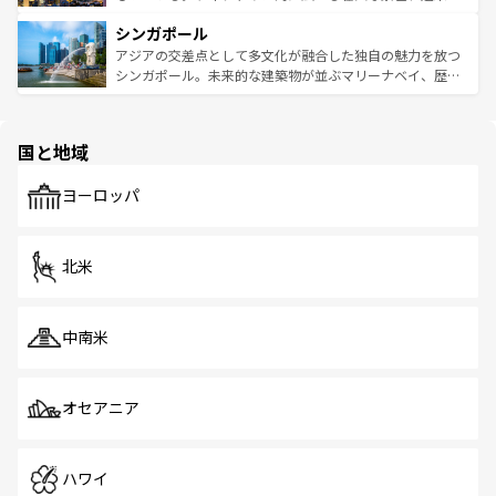
るはずだ。 なお、新着のベトナム情報は
コンテンツ一覧
を
は世界的に有名で、屋台から高級レストランまで味覚を刺
的なアートスポット、そして歴史と現代が融合した町並
参照してほしい。
シンガポール
激する。気候は一年中温暖で、どの季節にも異なる楽しみ
み、どこを訪れても感動するはず。観光スポットが密集し
が待っている。親しみやすいタイの人々、仏教を中心とし
ており、効率よく見どころを回れるのも魅力。息をのむよ
アジアの交差点として多文化が融合した独自の魅力を放つ
た文化、そして多様な観光資源が、訪れる旅人を魅了し続
うな絶景から文化的な体験まで、香港を存分に楽しみ尽く
シンガポール。未来的な建築物が並ぶマリーナベイ、歴史
ける。 なお、新着のタイ情報は
コンテンツ一覧
を参照して
そう。 なお、新着の香港情報は
コンテンツ一覧
を参照して
と伝統を感じられるエスニックタウン、多数の緑豊かな公
ほしい。
ほしい。
園や自然保護区など、自然が調和した近代的な景観と文化
の多様性あふれるカラフルな町は、どこを歩いても新しい
国と地域
発見がある。さらに、治安のよさや充実した公共交通機関
も、旅行者にとっては魅力的なポイント。グルメも豊富
で、ホーカーズは地元の風情を楽しめる外せないスポット
ヨーロッパ
だ。訪れる人を飽きさせないシンガポールで、多様な魅力
を体感しよう。 なお、新着のシンガポール情報は
コンテン
ツ一覧
を参照してほしい。
北米
中南米
オセアニア
ハワイ