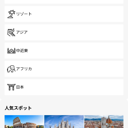
リゾート
アジア
中近東
アフリカ
日本
人気スポット