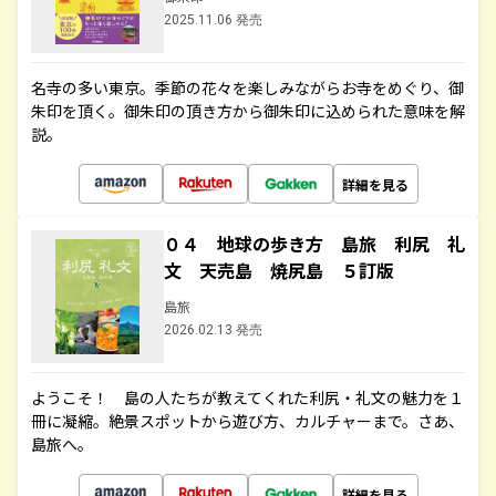
2025.11.06 発売
名寺の多い東京。季節の花々を楽しみながらお寺をめぐり、御
朱印を頂く。御朱印の頂き方から御朱印に込められた意味を解
説。
詳細を見る
０４ 地球の歩き方 島旅 利尻 礼
文 天売島 焼尻島 ５訂版
島旅
2026.02.13 発売
ようこそ！ 島の人たちが教えてくれた利尻・礼文の魅力を１
冊に凝縮。絶景スポットから遊び方、カルチャーまで。さあ、
島旅へ。
詳細を見る