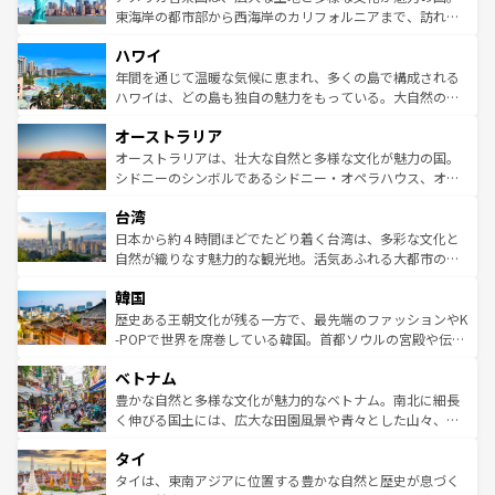
ことができる。国民の所得が高いため物価も高いが、旅行
東海岸の都市部から西海岸のカリフォルニアまで、訪れる
者向けの交通パス提供のサービスもあり、うまく活用すれ
場所ごとに異なる風景と体験が待っている。ニューヨーク
ハワイ
ば市内交通費無料で観光を楽しむこともできる。 なお、新
のような巨大都市は、観光、ショッピング、エンターテイ
着のスイス情報は
コンテンツ一覧
を参照してほしい。
ンメントが詰まった刺激的なスポットだ。一方、アメリカ
年間を通じて温暖な気候に恵まれ、多くの島で構成される
西部には大自然が広がり、グランドキャニオンやイエロー
ハワイは、どの島も独自の魅力をもっている。大自然の神
ストーン国立公園といった絶景が堪能できる。さらに、南
秘を感じたいなら、火山が生み出した壮大な景観を誇るハ
オーストラリア
部のニューオーリンズでは、音楽と美食が融合した独特の
ワイ島は見逃せない。また、定番の観光地といえばオアフ
文化が魅力。旅行者はアメリカの各地域で異なる魅力を楽
島だが、静かな自然を求めるならマウイ島やカウアイ島が
オーストラリアは、壮大な自然と多様な文化が魅力の国。
しみながら、その多様性と豊かな歴史を感じることができ
おすすめ。エメラルドグリーンに輝く海をはじめ、豊かな
シドニーのシンボルであるシドニー・オペラハウス、オー
るだろう。車でのロードトリップや列車の旅も、アメリカ
文化や歴史が息づいている。「アロハスピリット」と呼ば
ストラリア東海岸北部に広がる大サンゴ礁地帯グレートバ
ならではの贅沢な旅のスタイルだ。 なお、新着のアメリカ
台湾
れるおもてなしの心で訪れる人々を迎えてくれるハワイの
リアリーフや大陸中央部にそびえるウルル（エアーズロッ
情報は
コンテンツ一覧
を参照してほしい。
人々、おいしいローカルフードやハワイアンミュージッ
ク）、タスマニアの美しい原生林やケアンズの熱帯雨林な
日本から約４時間ほどでたどり着く台湾は、多彩な文化と
ク、伝統的なフラダンスなど、すべてがハワイの魅力を彩
ど、見どころがたくさん。また、カフェやワイン、オージ
自然が織りなす魅力的な観光地。活気あふれる大都市の台
っている。訪れるたびに新しい発見と感動が待っているハ
ービーフなどの食文化も豊かで、美味しいものであふれて
北やノスタルジックな町並みが人気な九份（ジォウフェ
ワイを、存分に味わってほしい。 なお、新着のハワイ情報
韓国
いる。アクティビティも充実しており、サーフィンやダイ
ン）、静ひつな山岳地帯である台湾東部など、都市の喧騒
は
コンテンツ一覧
を参照してほしい。
ビング、ハイキングなど、アウトドア好きにはたまらな
と山間の静けさが共存しており、訪れる人に新しい発見と
歴史ある王朝文化が残る一方で、最先端のファッションやK
い。オーストラリアの多彩な魅力を存分に味わいつくそ
驚きをもたらしてくれる。また、奥深い台湾の食文化も魅
-POPで世界を席巻している韓国。首都ソウルの宮殿や伝統
う。 なお、新着のオーストラリア情報は
コンテンツ一覧
を
力で、夜市などの屋台グルメから高級料理、ヘルシーで美
家屋が並ぶエリアでは韓国の歴史と文化に浸ることがで
参照してほしい。
ベトナム
容にもいいと評判のスイーツなど、バラエティ豊かな料理
き、地方に足を延ばせば四季折々の自然美を楽しむことが
が味わえる。 なお、新着の台湾情報は
コンテンツ一覧
を参
できる。そして、キムチや焼肉、絶品のストリートフード
豊かな自然と多様な文化が魅力的なベトナム。南北に細長
照してほしい。
まで、さまざまな韓国料理が待っている。夜には、韓国な
く伸びる国土には、広大な田園風景や青々とした山々、世
らではのナイトライフも堪能できる。あたたかいホスピタ
界遺産に登録された壮大な自然景観が点在し、都市部では
タイ
リティに包まれながら、韓国の多彩な魅力を心ゆくまで味
急速な発展と共に伝統が息づく。ハノイの古い町並みやホ
わってみてほしい。 なお、新着の韓国情報は
コンテンツ一
ーチミン市のフランス統治時代の建物も、独特の雰囲気を
タイは、東南アジアに位置する豊かな自然と歴史が息づく