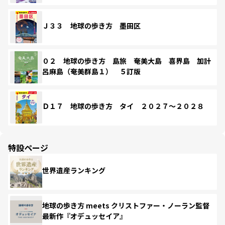
Ｊ３３ 地球の歩き方 墨田区
０２ 地球の歩き方 島旅 奄美大島 喜界島 加計
呂麻島（奄美群島１） ５訂版
Ｄ１７ 地球の歩き方 タイ ２０２７～２０２８
特設ページ
世界遺産ランキング
地球の歩き方 meets クリストファー・ノーラン監督
最新作『オデュッセイア』