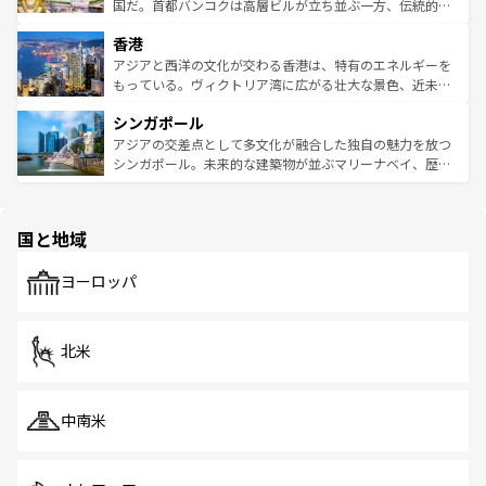
覧
を参照してほしい。
醸し出している。また、バラエティの豊かさとおいしさで
国だ。首都バンコクは高層ビルが立ち並ぶ一方、伝統的な
世界中の食通を魅了してやまないベトナム料理も魅力のひ
寺院や市場がいたるところに点在し、古きよき文化と現代
香港
とつ。フォーやバインミー、ベトナムコーヒーなどは、ぜ
の活気が交差している。北部ではチェンマイなどの山岳地
ひ現地で味わいたい。どの地域を訪れてもあたたかい人々
帯で自然と触れ合い、南部ではプーケットやクラビの美し
アジアと西洋の文化が交わる香港は、特有のエネルギーを
が旅行者を迎えてくれるので、きっと忘れられない旅にな
いビーチでリゾート気分を楽しむことができる。タイ料理
もっている。ヴィクトリア湾に広がる壮大な景色、近未来
るはずだ。 なお、新着のベトナム情報は
コンテンツ一覧
を
は世界的に有名で、屋台から高級レストランまで味覚を刺
的なアートスポット、そして歴史と現代が融合した町並
参照してほしい。
シンガポール
激する。気候は一年中温暖で、どの季節にも異なる楽しみ
み、どこを訪れても感動するはず。観光スポットが密集し
が待っている。親しみやすいタイの人々、仏教を中心とし
ており、効率よく見どころを回れるのも魅力。息をのむよ
アジアの交差点として多文化が融合した独自の魅力を放つ
た文化、そして多様な観光資源が、訪れる旅人を魅了し続
うな絶景から文化的な体験まで、香港を存分に楽しみ尽く
シンガポール。未来的な建築物が並ぶマリーナベイ、歴史
ける。 なお、新着のタイ情報は
コンテンツ一覧
を参照して
そう。 なお、新着の香港情報は
コンテンツ一覧
を参照して
と伝統を感じられるエスニックタウン、多数の緑豊かな公
ほしい。
ほしい。
園や自然保護区など、自然が調和した近代的な景観と文化
の多様性あふれるカラフルな町は、どこを歩いても新しい
国と地域
発見がある。さらに、治安のよさや充実した公共交通機関
も、旅行者にとっては魅力的なポイント。グルメも豊富
で、ホーカーズは地元の風情を楽しめる外せないスポット
ヨーロッパ
だ。訪れる人を飽きさせないシンガポールで、多様な魅力
を体感しよう。 なお、新着のシンガポール情報は
コンテン
ツ一覧
を参照してほしい。
北米
中南米