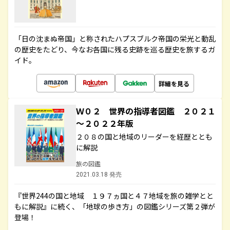
「日の沈まぬ帝国」と称されたハプスブルク帝国の栄光と動乱
の歴史をたどり、今なお各国に残る史跡を巡る歴史を旅するガ
イド。
詳細を見る
Ｗ０２ 世界の指導者図鑑 ２０２１
～２０２２年版
２０８の国と地域のリーダーを経歴ととも
に解説
旅の図鑑
2021.03.18 発売
『世界244の国と地域 １９７ヵ国と４７地域を旅の雑学とと
もに解説』に続く、「地球の歩き方」の図鑑シリーズ第２弾が
登場！