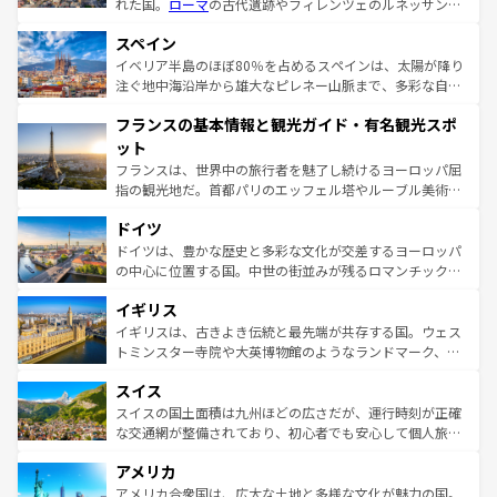
れた国。
ローマ
の古代遺跡やフィレンツェのルネッサンス
美術、ヴェネツィアの運河など、歴史あるスポットはもち
スペイン
ろん、トスカーナの美しい田園風景やアマルフィ海岸の絶
景など、自然景観も見逃せない。観光の合間には、本場の
イベリア半島のほぼ80％を占めるスペインは、太陽が降り
ピザやパスタなど、絶品のイタリア料理を堪能することも
注ぐ地中海沿岸から雄大なピレネー山脈まで、多彩な自然
できる。朝目覚めてから夜眠るまで、すべての瞬間を楽し
と文化が詰まったヨーロッパ屈指の旅行先だ。多様な地域
フランスの基本情報と観光ガイド・有名観光スポ
ませてくれるイタリアで、忘れられない旅をしてみよう！
文化が根付くこの国では、情熱的なフラメンコ、熱気あふ
なお、新着のイタリア情報は
コンテンツ一覧
を参照してほ
れる闘牛、そして美味しいタパスが生活の一部となってい
ット
しい。
る。首都マドリードの洗練された雰囲気や、バルセロナの
フランスは、世界中の旅行者を魅了し続けるヨーロッパ屈
アートに溢れた街角から、地方では古代ローマ遺跡や中世
指の観光地だ。首都パリのエッフェル塔やルーブル美術館
の城塞都市、穏やかなビーチリゾートまで多彩な表情を見
といった象徴的なスポットから、田舎町の古風な美しさま
せる。地方によって風土や気候が異なるスペインはその個
ドイツ
で、幅広い魅力が詰まっている。華麗な宮殿、歴史的な大
性で訪れる人を魅了する。 なお、新着のスペイン情報は
コ
聖堂、美しいビーチ、そして豊かな自然が、訪れる者を心
ドイツは、豊かな歴史と多彩な文化が交差するヨーロッパ
ンテンツ一覧
を参照してほしい。
から魅了する。また、フランスは美食の国としても知ら
の中心に位置する国。中世の街並みが残るロマンチック街
れ、フランス料理はユネスコ無形文化遺産にも登録されて
道から、未来を先取りするようなモダンな都市まで多様な
イギリス
いる。シャンパンの発祥地であるランス、プロヴァンスの
顔を持つこの国は、どこを歩いても飽きることがない。ベ
香り高いラベンダー畑など、多彩な楽しみ方が可能だ。さ
ルリンの文化的活気、バイエルン州のアルプスの絶景、そ
イギリスは、古きよき伝統と最先端が共存する国。ウェス
らに、パリ以外の地域にも魅力が溢れており、どの街角に
してライン川沿いのワイン畑といった風景は必見。ビール
トミンスター寺院や大英博物館のようなランドマーク、歴
も豊かな歴史と文化が息づいている。パリ以外の個性あふ
とソーセージを味わいながら地元の人と過ごす楽しい時間
史ある大学都市、美しい丘陵地帯や牧歌的な風景など、エ
れる地方に足を運ぶとそれぞれで全く異なる文化を体験で
スイス
は、お酒好きな人にはぜひ体験してほしい。 なお、新着の
リアごとに異なる魅力がある。また、優雅なアフタヌーン
きるだろう。 なお、新着のフランス情報は
コンテンツ一覧
ドイツ情報は
コンテンツ一覧
を参照してほしい。
ティー、ビール好きにはたまらない英国パブ、サッカー観
スイスの国土面積は九州ほどの広さだが、運行時刻が正確
を参照してほしい。
戦など、本場だからこそできる体験も豊富。イギリスを旅
な交通網が整備されており、初心者でも安心して個人旅行
して楽しみつくそう。 なお、新着のイギリス情報は
コンテ
を楽しめる。日本同様に時刻表どおりの旅が可能だ。中世
アメリカ
ンツ一覧
を参照してほしい。
の建物がそのまま残る町や、スイスならではのユニークな
博物館もあり、アルプス観光だけでなく町歩きも満喫する
アメリカ合衆国は、広大な土地と多様な文化が魅力の国。