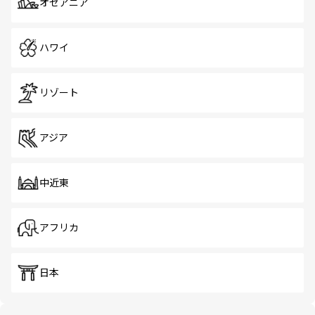
オセアニア
ハワイ
リゾート
アジア
中近東
アフリカ
日本