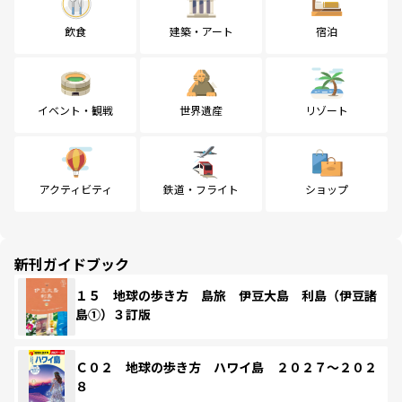
飲食
建築・アート
宿泊
イベント・観戦
世界遺産
リゾート
アクティビティ
鉄道・フライト
ショップ
新刊ガイドブック
１５ 地球の歩き方 島旅 伊豆大島 利島（伊豆諸
島①）３訂版
Ｃ０２ 地球の歩き方 ハワイ島 ２０２７～２０２
８