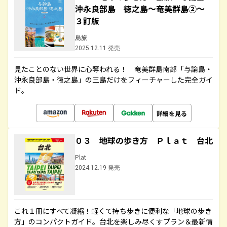
沖永良部島 徳之島～奄美群島②～
３訂版
島旅
2025.12.11 発売
見たことのない世界に心奪われる！ 奄美群島南部「与論島・
沖永良部島・徳之島」の三島だけをフィーチャーした完全ガイ
ド。
詳細を見る
０３ 地球の歩き方 Ｐｌａｔ 台北
Plat
2024.12.19 発売
これ１冊にすべて凝縮！軽くて持ち歩きに便利な「地球の歩き
方」のコンパクトガイド。台北を楽しみ尽くすプラン＆最新情