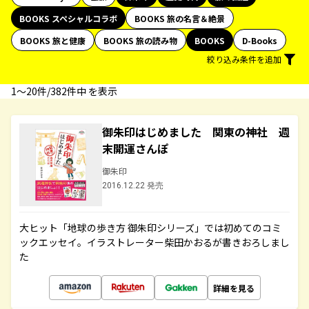
BOOKS スペシャルコラボ
BOOKS 旅の名言＆絶景
BOOKS 旅と健康
BOOKS 旅の読み物
BOOKS
D-Books
絞り込み条件を追加
1〜20件/382件中 を表示
御朱印はじめました 関東の神社 週
末開運さんぽ
御朱印
2016.12.22 発売
大ヒット「地球の歩き方 御朱印シリーズ」では初めてのコミ
ックエッセイ。イラストレーター柴田かおるが書きおろしまし
た
詳細を見る