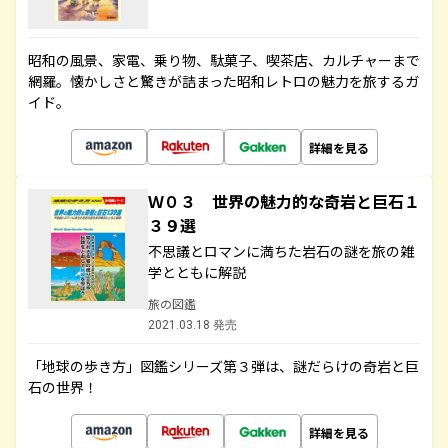
昭和の風景、家電、乗り物、駄菓子、喫茶店、カルチャーまで
網羅。懐かしさと驚きが詰まった昭和レトロの魅力を旅するガ
イド。
詳細を見る
Ｗ０３ 世界の魅力的な奇岩と巨石１
３９選
不思議とロマンに満ちた岩石の謎を旅の雑
学とともに解説
旅の図鑑
2021.03.18 発売
「地球の歩き方」図鑑シリーズ第３弾は、謎だらけの奇岩と巨
石の世界！
詳細を見る