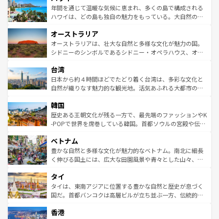
着のスイス情報は
コンテンツ一覧
を参照してほしい。
ンメントが詰まった刺激的なスポットだ。一方、アメリカ
年間を通じて温暖な気候に恵まれ、多くの島で構成される
西部には大自然が広がり、グランドキャニオンやイエロー
ハワイは、どの島も独自の魅力をもっている。大自然の神
ストーン国立公園といった絶景が堪能できる。さらに、南
秘を感じたいなら、火山が生み出した壮大な景観を誇るハ
オーストラリア
部のニューオーリンズでは、音楽と美食が融合した独特の
ワイ島は見逃せない。また、定番の観光地といえばオアフ
文化が魅力。旅行者はアメリカの各地域で異なる魅力を楽
島だが、静かな自然を求めるならマウイ島やカウアイ島が
オーストラリアは、壮大な自然と多様な文化が魅力の国。
しみながら、その多様性と豊かな歴史を感じることができ
おすすめ。エメラルドグリーンに輝く海をはじめ、豊かな
シドニーのシンボルであるシドニー・オペラハウス、オー
るだろう。車でのロードトリップや列車の旅も、アメリカ
文化や歴史が息づいている。「アロハスピリット」と呼ば
ストラリア東海岸北部に広がる大サンゴ礁地帯グレートバ
ならではの贅沢な旅のスタイルだ。 なお、新着のアメリカ
台湾
れるおもてなしの心で訪れる人々を迎えてくれるハワイの
リアリーフや大陸中央部にそびえるウルル（エアーズロッ
情報は
コンテンツ一覧
を参照してほしい。
人々、おいしいローカルフードやハワイアンミュージッ
ク）、タスマニアの美しい原生林やケアンズの熱帯雨林な
日本から約４時間ほどでたどり着く台湾は、多彩な文化と
ク、伝統的なフラダンスなど、すべてがハワイの魅力を彩
ど、見どころがたくさん。また、カフェやワイン、オージ
自然が織りなす魅力的な観光地。活気あふれる大都市の台
っている。訪れるたびに新しい発見と感動が待っているハ
ービーフなどの食文化も豊かで、美味しいものであふれて
北やノスタルジックな町並みが人気な九份（ジォウフェ
ワイを、存分に味わってほしい。 なお、新着のハワイ情報
韓国
いる。アクティビティも充実しており、サーフィンやダイ
ン）、静ひつな山岳地帯である台湾東部など、都市の喧騒
は
コンテンツ一覧
を参照してほしい。
ビング、ハイキングなど、アウトドア好きにはたまらな
と山間の静けさが共存しており、訪れる人に新しい発見と
歴史ある王朝文化が残る一方で、最先端のファッションやK
い。オーストラリアの多彩な魅力を存分に味わいつくそ
驚きをもたらしてくれる。また、奥深い台湾の食文化も魅
-POPで世界を席巻している韓国。首都ソウルの宮殿や伝統
う。 なお、新着のオーストラリア情報は
コンテンツ一覧
を
力で、夜市などの屋台グルメから高級料理、ヘルシーで美
家屋が並ぶエリアでは韓国の歴史と文化に浸ることがで
参照してほしい。
ベトナム
容にもいいと評判のスイーツなど、バラエティ豊かな料理
き、地方に足を延ばせば四季折々の自然美を楽しむことが
が味わえる。 なお、新着の台湾情報は
コンテンツ一覧
を参
できる。そして、キムチや焼肉、絶品のストリートフード
豊かな自然と多様な文化が魅力的なベトナム。南北に細長
照してほしい。
まで、さまざまな韓国料理が待っている。夜には、韓国な
く伸びる国土には、広大な田園風景や青々とした山々、世
らではのナイトライフも堪能できる。あたたかいホスピタ
界遺産に登録された壮大な自然景観が点在し、都市部では
タイ
リティに包まれながら、韓国の多彩な魅力を心ゆくまで味
急速な発展と共に伝統が息づく。ハノイの古い町並みやホ
わってみてほしい。 なお、新着の韓国情報は
コンテンツ一
ーチミン市のフランス統治時代の建物も、独特の雰囲気を
タイは、東南アジアに位置する豊かな自然と歴史が息づく
覧
を参照してほしい。
醸し出している。また、バラエティの豊かさとおいしさで
国だ。首都バンコクは高層ビルが立ち並ぶ一方、伝統的な
世界中の食通を魅了してやまないベトナム料理も魅力のひ
寺院や市場がいたるところに点在し、古きよき文化と現代
香港
とつ。フォーやバインミー、ベトナムコーヒーなどは、ぜ
の活気が交差している。北部ではチェンマイなどの山岳地