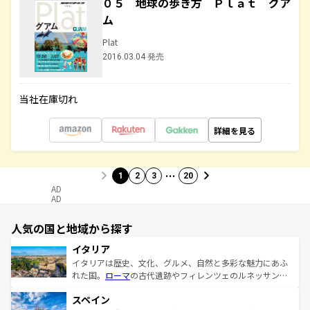
０５ 地球の歩き方 Ｐｌａｔ グア
ム
Plat
2016.03.04 発売
当社在庫切れ
詳細を見る
…
1
2
3
20
AD
AD
人気の国と地域から探す
イタリア
イタリアは歴史、文化、グルメ、自然と多彩な魅力にあふ
れた国。
ローマ
の古代遺跡やフィレンツェのルネッサンス
美術、ヴェネツィアの運河など、歴史あるスポットはもち
スペイン
ろん、トスカーナの美しい田園風景やアマルフィ海岸の絶