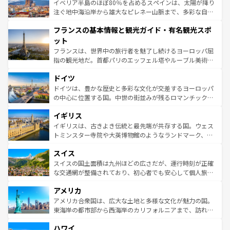
景など、自然景観も見逃せない。観光の合間には、本場の
イベリア半島のほぼ80％を占めるスペインは、太陽が降り
ピザやパスタなど、絶品のイタリア料理を堪能することも
注ぐ地中海沿岸から雄大なピレネー山脈まで、多彩な自然
できる。朝目覚めてから夜眠るまで、すべての瞬間を楽し
と文化が詰まったヨーロッパ屈指の旅行先だ。多様な地域
フランスの基本情報と観光ガイド・有名観光スポ
ませてくれるイタリアで、忘れられない旅をしてみよう！
文化が根付くこの国では、情熱的なフラメンコ、熱気あふ
なお、新着のイタリア情報は
コンテンツ一覧
を参照してほ
れる闘牛、そして美味しいタパスが生活の一部となってい
ット
しい。
る。首都マドリードの洗練された雰囲気や、バルセロナの
フランスは、世界中の旅行者を魅了し続けるヨーロッパ屈
アートに溢れた街角から、地方では古代ローマ遺跡や中世
指の観光地だ。首都パリのエッフェル塔やルーブル美術館
の城塞都市、穏やかなビーチリゾートまで多彩な表情を見
といった象徴的なスポットから、田舎町の古風な美しさま
せる。地方によって風土や気候が異なるスペインはその個
ドイツ
で、幅広い魅力が詰まっている。華麗な宮殿、歴史的な大
性で訪れる人を魅了する。 なお、新着のスペイン情報は
コ
聖堂、美しいビーチ、そして豊かな自然が、訪れる者を心
ドイツは、豊かな歴史と多彩な文化が交差するヨーロッパ
ンテンツ一覧
を参照してほしい。
から魅了する。また、フランスは美食の国としても知ら
の中心に位置する国。中世の街並みが残るロマンチック街
れ、フランス料理はユネスコ無形文化遺産にも登録されて
道から、未来を先取りするようなモダンな都市まで多様な
イギリス
いる。シャンパンの発祥地であるランス、プロヴァンスの
顔を持つこの国は、どこを歩いても飽きることがない。ベ
香り高いラベンダー畑など、多彩な楽しみ方が可能だ。さ
ルリンの文化的活気、バイエルン州のアルプスの絶景、そ
イギリスは、古きよき伝統と最先端が共存する国。ウェス
らに、パリ以外の地域にも魅力が溢れており、どの街角に
してライン川沿いのワイン畑といった風景は必見。ビール
トミンスター寺院や大英博物館のようなランドマーク、歴
も豊かな歴史と文化が息づいている。パリ以外の個性あふ
とソーセージを味わいながら地元の人と過ごす楽しい時間
史ある大学都市、美しい丘陵地帯や牧歌的な風景など、エ
れる地方に足を運ぶとそれぞれで全く異なる文化を体験で
スイス
は、お酒好きな人にはぜひ体験してほしい。 なお、新着の
リアごとに異なる魅力がある。また、優雅なアフタヌーン
きるだろう。 なお、新着のフランス情報は
コンテンツ一覧
ドイツ情報は
コンテンツ一覧
を参照してほしい。
ティー、ビール好きにはたまらない英国パブ、サッカー観
スイスの国土面積は九州ほどの広さだが、運行時刻が正確
を参照してほしい。
戦など、本場だからこそできる体験も豊富。イギリスを旅
な交通網が整備されており、初心者でも安心して個人旅行
して楽しみつくそう。 なお、新着のイギリス情報は
コンテ
を楽しめる。日本同様に時刻表どおりの旅が可能だ。中世
アメリカ
ンツ一覧
を参照してほしい。
の建物がそのまま残る町や、スイスならではのユニークな
博物館もあり、アルプス観光だけでなく町歩きも満喫する
アメリカ合衆国は、広大な土地と多様な文化が魅力の国。
ことができる。国民の所得が高いため物価も高いが、旅行
東海岸の都市部から西海岸のカリフォルニアまで、訪れる
者向けの交通パス提供のサービスもあり、うまく活用すれ
場所ごとに異なる風景と体験が待っている。ニューヨーク
ハワイ
ば市内交通費無料で観光を楽しむこともできる。 なお、新
のような巨大都市は、観光、ショッピング、エンターテイ