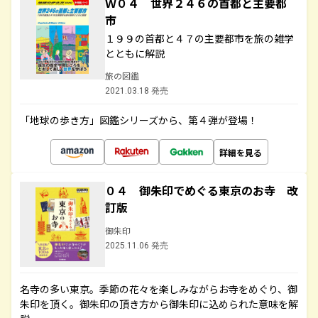
Ｗ０４ 世界２４６の首都と主要都
市
１９９の首都と４７の主要都市を旅の雑学
とともに解説
旅の図鑑
2021.03.18 発売
「地球の歩き方」図鑑シリーズから、第４弾が登場！
詳細を見る
０４ 御朱印でめぐる東京のお寺 改
訂版
御朱印
2025.11.06 発売
名寺の多い東京。季節の花々を楽しみながらお寺をめぐり、御
朱印を頂く。御朱印の頂き方から御朱印に込められた意味を解