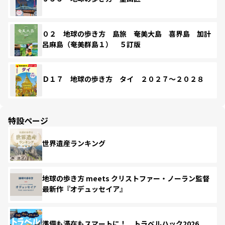
０２ 地球の歩き方 島旅 奄美大島 喜界島 加計
呂麻島（奄美群島１） ５訂版
Ｄ１７ 地球の歩き方 タイ ２０２７～２０２８
特設ページ
世界遺産ランキング
地球の歩き方 meets クリストファー・ノーラン監督
最新作『オデュッセイア』
準備も滞在もスマートに！ トラベルハック2026