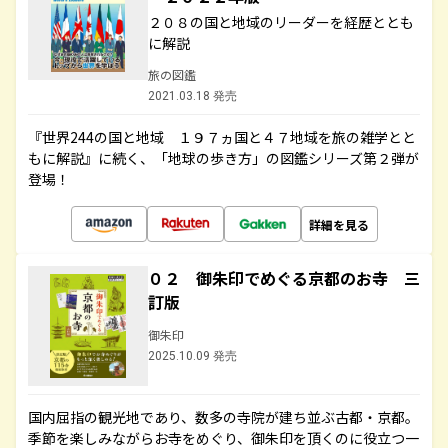
２０８の国と地域のリーダーを経歴ととも
に解説
旅の図鑑
2021.03.18 発売
『世界244の国と地域 １９７ヵ国と４７地域を旅の雑学とと
もに解説』に続く、「地球の歩き方」の図鑑シリーズ第２弾が
登場！
詳細を見る
０２ 御朱印でめぐる京都のお寺 三
訂版
御朱印
2025.10.09 発売
国内屈指の観光地であり、数多の寺院が建ち並ぶ古都・京都。
季節を楽しみながらお寺をめぐり、御朱印を頂くのに役立つ一