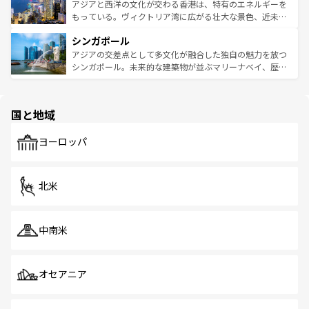
ひ現地で味わいたい。どの地域を訪れてもあたたかい人々
帯で自然と触れ合い、南部ではプーケットやクラビの美し
アジアと西洋の文化が交わる香港は、特有のエネルギーを
が旅行者を迎えてくれるので、きっと忘れられない旅にな
いビーチでリゾート気分を楽しむことができる。タイ料理
もっている。ヴィクトリア湾に広がる壮大な景色、近未来
るはずだ。 なお、新着のベトナム情報は
コンテンツ一覧
を
は世界的に有名で、屋台から高級レストランまで味覚を刺
的なアートスポット、そして歴史と現代が融合した町並
参照してほしい。
シンガポール
激する。気候は一年中温暖で、どの季節にも異なる楽しみ
み、どこを訪れても感動するはず。観光スポットが密集し
が待っている。親しみやすいタイの人々、仏教を中心とし
ており、効率よく見どころを回れるのも魅力。息をのむよ
アジアの交差点として多文化が融合した独自の魅力を放つ
た文化、そして多様な観光資源が、訪れる旅人を魅了し続
うな絶景から文化的な体験まで、香港を存分に楽しみ尽く
シンガポール。未来的な建築物が並ぶマリーナベイ、歴史
ける。 なお、新着のタイ情報は
コンテンツ一覧
を参照して
そう。 なお、新着の香港情報は
コンテンツ一覧
を参照して
と伝統を感じられるエスニックタウン、多数の緑豊かな公
ほしい。
ほしい。
園や自然保護区など、自然が調和した近代的な景観と文化
の多様性あふれるカラフルな町は、どこを歩いても新しい
国と地域
発見がある。さらに、治安のよさや充実した公共交通機関
も、旅行者にとっては魅力的なポイント。グルメも豊富
で、ホーカーズは地元の風情を楽しめる外せないスポット
ヨーロッパ
だ。訪れる人を飽きさせないシンガポールで、多様な魅力
を体感しよう。 なお、新着のシンガポール情報は
コンテン
ツ一覧
を参照してほしい。
北米
中南米
オセアニア