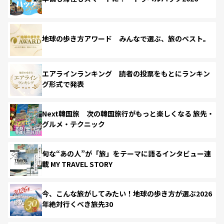
地球の歩き方アワード みんなで選ぶ、旅のベスト。
エアラインランキング 読者の投票をもとにランキン
グ形式で発表
Next韓国旅 次の韓国旅行がもっと楽しくなる 旅先・
グルメ・テクニック
旬な“あの人”が「旅」をテーマに語るインタビュー連
載 MY TRAVEL STORY
今、こんな旅がしてみたい！地球の歩き方が選ぶ2026
年絶対行くべき旅先30