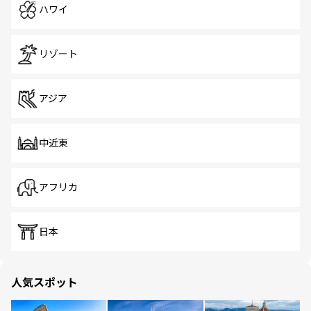
ハワイ
リゾート
アジア
中近東
アフリカ
日本
人気スポット