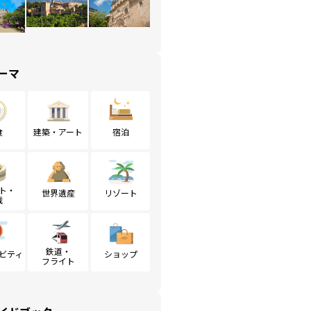
ーマ
食
建築・アート
宿泊
ト・
世界遺産
リゾート
戦
鉄道・
ビティ
ショップ
フライト