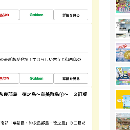
詳細を見る
寺の最新版が登場！すばらしい古寺と御朱印の
詳細を見る
永良部島 徳之島～奄美群島②～ ３訂版
島南部「与論島・沖永良部島・徳之島」の三島だ