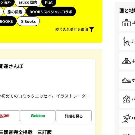
co 海外
aruco 国内
Plat
国と地
旅の図鑑
BOOKS スペシャルコラボ
BOOKS
D-Books
絞り込み条件を追加
開運さんぽ
は初めてのコミックエッセイ。イラストレーター
詳細を見る
三観音完全掲載 三訂版