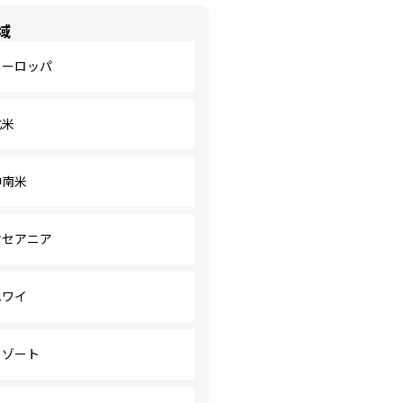
域
ヨーロッパ
北米
中南米
オセアニア
ハワイ
リゾート