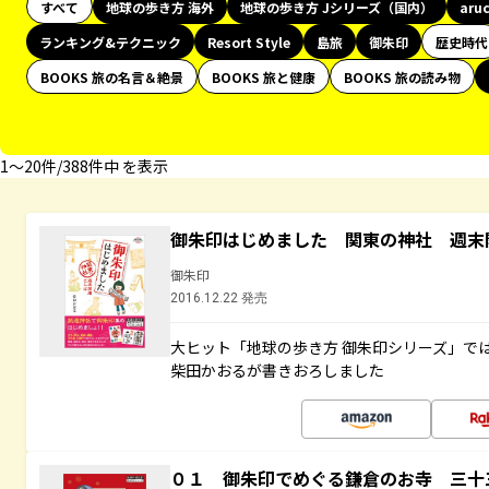
すべて
地球の歩き方 海外
地球の歩き方 Jシリーズ（国内）
aru
ランキング&テクニック
Resort Style
島旅
御朱印
歴史時代
BOOKS 旅の名言＆絶景
BOOKS 旅と健康
BOOKS 旅の読み物
1〜20件/388件中 を表示
御朱印はじめました 関東の神社 週末
御朱印
2016.12.22 発売
大ヒット「地球の歩き方 御朱印シリーズ」で
柴田かおるが書きおろしました
０１ 御朱印でめぐる鎌倉のお寺 三十