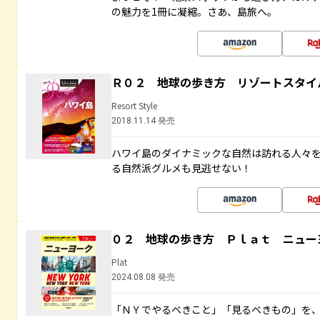
の魅力を1冊に凝縮。さあ、島旅へ。
Ｒ０２ 地球の歩き方 リゾートスタイ
Resort Style
2018.11.14 発売
ハワイ島のダイナミックな自然は訪れる人々
る自然派グルメも見逃せない！
０２ 地球の歩き方 Ｐｌａｔ ニュー
Plat
2024.08.08 発売
「ＮＹでやるべきこと」「見るべきもの」を