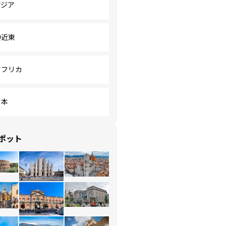
アジア
中近東
アフリカ
日本
ポット