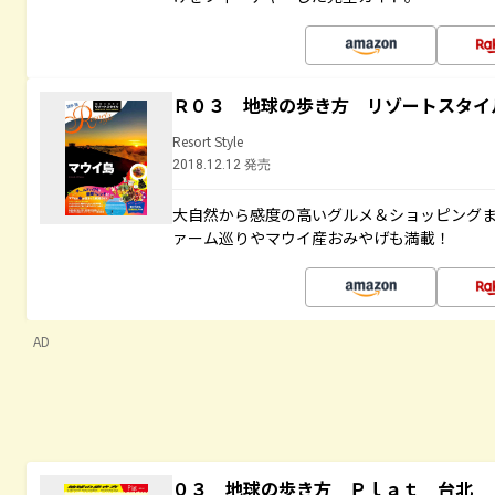
Ｒ０３ 地球の歩き方 リゾートスタイ
Resort Style
2018.12.12 発売
大自然から感度の高いグルメ＆ショッピング
ァーム巡りやマウイ産おみやげも満載！
AD
０３ 地球の歩き方 Ｐｌａｔ 台北