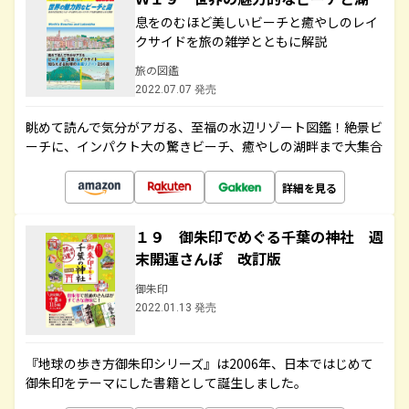
息をのむほど美しいビーチと癒やしのレイ
クサイドを旅の雑学とともに解説
旅の図鑑
2022.07.07 発売
眺めて読んで気分がアガる、至福の水辺リゾート図鑑！絶景ビ
ーチに、インパクト大の驚きビーチ、癒やしの湖畔まで大集合
詳細を見る
１９ 御朱印でめぐる千葉の神社 週
末開運さんぽ 改訂版
御朱印
2022.01.13 発売
『地球の歩き方御朱印シリーズ』は2006年、日本ではじめて
御朱印をテーマにした書籍として誕生しました。