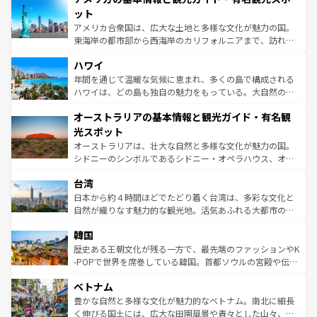
博物館もあり、アルプス観光だけでなく町歩きも満喫する
ット
ことができる。国民の所得が高いため物価も高いが、旅行
アメリカ合衆国は、広大な土地と多様な文化が魅力の国。
者向けの交通パス提供のサービスもあり、うまく活用すれ
東海岸の都市部から西海岸のカリフォルニアまで、訪れる
ば市内交通費無料で観光を楽しむこともできる。 なお、新
場所ごとに異なる風景と体験が待っている。ニューヨーク
着のスイス情報は
コンテンツ一覧
を参照してほしい。
ハワイ
のような巨大都市は、観光、ショッピング、エンターテイ
ンメントが詰まった刺激的なスポットだ。一方、アメリカ
年間を通じて温暖な気候に恵まれ、多くの島で構成される
西部には大自然が広がり、グランドキャニオンやイエロー
ハワイは、どの島も独自の魅力をもっている。大自然の神
ストーン国立公園といった絶景が堪能できる。さらに、南
秘を感じたいなら、火山が生み出した壮大な景観を誇るハ
オーストラリアの基本情報と観光ガイド・有名観
部のニューオーリンズでは、音楽と美食が融合した独特の
ワイ島は見逃せない。また、定番の観光地といえばオアフ
文化が魅力。旅行者はアメリカの各地域で異なる魅力を楽
島だが、静かな自然を求めるならマウイ島やカウアイ島が
光スポット
しみながら、その多様性と豊かな歴史を感じることができ
おすすめ。エメラルドグリーンに輝く海をはじめ、豊かな
オーストラリアは、壮大な自然と多様な文化が魅力の国。
るだろう。車でのロードトリップや列車の旅も、アメリカ
文化や歴史が息づいている。「アロハスピリット」と呼ば
シドニーのシンボルであるシドニー・オペラハウス、オー
ならではの贅沢な旅のスタイルだ。 なお、新着のアメリカ
れるおもてなしの心で訪れる人々を迎えてくれるハワイの
ストラリア東海岸北部に広がる大サンゴ礁地帯グレートバ
情報は
コンテンツ一覧
を参照してほしい。
人々、おいしいローカルフードやハワイアンミュージッ
台湾
リアリーフや大陸中央部にそびえるウルル（エアーズロッ
ク、伝統的なフラダンスなど、すべてがハワイの魅力を彩
ク）、タスマニアの美しい原生林やケアンズの熱帯雨林な
日本から約４時間ほどでたどり着く台湾は、多彩な文化と
っている。訪れるたびに新しい発見と感動が待っているハ
ど、見どころがたくさん。また、カフェやワイン、オージ
自然が織りなす魅力的な観光地。活気あふれる大都市の台
ワイを、存分に味わってほしい。 なお、新着のハワイ情報
ービーフなどの食文化も豊かで、美味しいものであふれて
北やノスタルジックな町並みが人気な九份（ジォウフェ
は
コンテンツ一覧
を参照してほしい。
韓国
いる。アクティビティも充実しており、サーフィンやダイ
ン）、静ひつな山岳地帯である台湾東部など、都市の喧騒
ビング、ハイキングなど、アウトドア好きにはたまらな
と山間の静けさが共存しており、訪れる人に新しい発見と
歴史ある王朝文化が残る一方で、最先端のファッションやK
い。オーストラリアの多彩な魅力を存分に味わいつくそ
驚きをもたらしてくれる。また、奥深い台湾の食文化も魅
-POPで世界を席巻している韓国。首都ソウルの宮殿や伝統
う。 なお、新着のオーストラリア情報は
コンテンツ一覧
を
力で、夜市などの屋台グルメから高級料理、ヘルシーで美
家屋が並ぶエリアでは韓国の歴史と文化に浸ることがで
参照してほしい。
ベトナム
容にもいいと評判のスイーツなど、バラエティ豊かな料理
き、地方に足を延ばせば四季折々の自然美を楽しむことが
が味わえる。 なお、新着の台湾情報は
コンテンツ一覧
を参
できる。そして、キムチや焼肉、絶品のストリートフード
豊かな自然と多様な文化が魅力的なベトナム。南北に細長
照してほしい。
まで、さまざまな韓国料理が待っている。夜には、韓国な
く伸びる国土には、広大な田園風景や青々とした山々、世