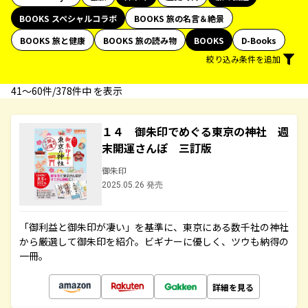
BOOKS スペシャルコラボ
BOOKS 旅の名言＆絶景
BOOKS 旅と健康
BOOKS 旅の読み物
BOOKS
D-Books
絞り込み条件を追加
41〜60件/378件中 を表示
１４ 御朱印でめぐる東京の神社 週
末開運さんぽ 三訂版
御朱印
2025.05.26 発売
「御利益と御朱印が凄い」を基準に、東京にある数千社の神社
から厳選して御朱印を紹介。ビギナーに優しく、ツウも納得の
一冊。
詳細を見る