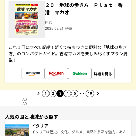
２０ 地球の歩き方 Ｐｌａｔ 香
港 マカオ
Plat
2025.02.21 発売
これ１冊にすべて凝縮！軽くて持ち歩きに便利な「地球の歩き
方」のコンパクトガイド。香港マカオを楽しみ尽くすプラン満
載！
詳細を見る
…
1
2
3
4
5
19
AD
AD
人気の国と地域から探す
イタリア
イタリアは歴史、文化、グルメ、自然と多彩な魅力にあふ