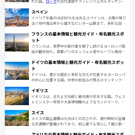
れた国。
ローマ
の古代遺跡やフィレンツェのルネッサンス
美術、ヴェネツィアの運河など、歴史あるスポットはもち
スペイン
ろん、トスカーナの美しい田園風景やアマルフィ海岸の絶
景など、自然景観も見逃せない。観光の合間には、本場の
イベリア半島のほぼ80％を占めるスペインは、太陽が降り
ピザやパスタなど、絶品のイタリア料理を堪能することも
注ぐ地中海沿岸から雄大なピレネー山脈まで、多彩な自然
できる。朝目覚めてから夜眠るまで、すべての瞬間を楽し
と文化が詰まったヨーロッパ屈指の旅行先だ。多様な地域
フランスの基本情報と観光ガイド・有名観光スポ
ませてくれるイタリアで、忘れられない旅をしてみよう！
文化が根付くこの国では、情熱的なフラメンコ、熱気あふ
なお、新着のイタリア情報は
コンテンツ一覧
を参照してほ
れる闘牛、そして美味しいタパスが生活の一部となってい
ット
しい。
る。首都マドリードの洗練された雰囲気や、バルセロナの
フランスは、世界中の旅行者を魅了し続けるヨーロッパ屈
アートに溢れた街角から、地方では古代ローマ遺跡や中世
指の観光地だ。首都パリのエッフェル塔やルーブル美術館
の城塞都市、穏やかなビーチリゾートまで多彩な表情を見
といった象徴的なスポットから、田舎町の古風な美しさま
せる。地方によって風土や気候が異なるスペインはその個
ドイツの基本情報と観光ガイド・有名観光スポッ
で、幅広い魅力が詰まっている。華麗な宮殿、歴史的な大
性で訪れる人を魅了する。 なお、新着のスペイン情報は
コ
聖堂、美しいビーチ、そして豊かな自然が、訪れる者を心
ト
ンテンツ一覧
を参照してほしい。
から魅了する。また、フランスは美食の国としても知ら
ドイツは、豊かな歴史と多彩な文化が交差するヨーロッパ
れ、フランス料理はユネスコ無形文化遺産にも登録されて
の中心に位置する国。中世の街並みが残るロマンチック街
いる。シャンパンの発祥地であるランス、プロヴァンスの
道から、未来を先取りするようなモダンな都市まで多様な
香り高いラベンダー畑など、多彩な楽しみ方が可能だ。さ
イギリス
顔を持つこの国は、どこを歩いても飽きることがない。ベ
らに、パリ以外の地域にも魅力が溢れており、どの街角に
ルリンの文化的活気、バイエルン州のアルプスの絶景、そ
イギリスは、古きよき伝統と最先端が共存する国。ウェス
も豊かな歴史と文化が息づいている。パリ以外の個性あふ
してライン川沿いのワイン畑といった風景は必見。ビール
トミンスター寺院や大英博物館のようなランドマーク、歴
れる地方に足を運ぶとそれぞれで全く異なる文化を体験で
とソーセージを味わいながら地元の人と過ごす楽しい時間
史ある大学都市、美しい丘陵地帯や牧歌的な風景など、エ
きるだろう。 なお、新着のフランス情報は
コンテンツ一覧
スイス
は、お酒好きな人にはぜひ体験してほしい。 なお、新着の
リアごとに異なる魅力がある。また、優雅なアフタヌーン
を参照してほしい。
ドイツ情報は
コンテンツ一覧
を参照してほしい。
ティー、ビール好きにはたまらない英国パブ、サッカー観
スイスの国土面積は九州ほどの広さだが、運行時刻が正確
戦など、本場だからこそできる体験も豊富。イギリスを旅
な交通網が整備されており、初心者でも安心して個人旅行
して楽しみつくそう。 なお、新着のイギリス情報は
コンテ
を楽しめる。日本同様に時刻表どおりの旅が可能だ。中世
アメリカの基本情報と観光ガイド・有名観光スポ
ンツ一覧
を参照してほしい。
の建物がそのまま残る町や、スイスならではのユニークな