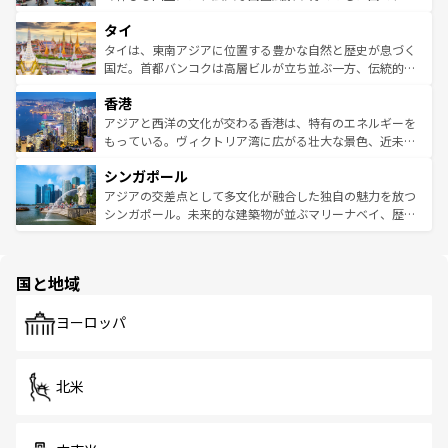
らではのナイトライフも堪能できる。あたたかいホスピタ
界遺産に登録された壮大な自然景観が点在し、都市部では
タイ
リティに包まれながら、韓国の多彩な魅力を心ゆくまで味
急速な発展と共に伝統が息づく。ハノイの古い町並みやホ
わってみてほしい。 なお、新着の韓国情報は
コンテンツ一
ーチミン市のフランス統治時代の建物も、独特の雰囲気を
タイは、東南アジアに位置する豊かな自然と歴史が息づく
覧
を参照してほしい。
醸し出している。また、バラエティの豊かさとおいしさで
国だ。首都バンコクは高層ビルが立ち並ぶ一方、伝統的な
世界中の食通を魅了してやまないベトナム料理も魅力のひ
寺院や市場がいたるところに点在し、古きよき文化と現代
香港
とつ。フォーやバインミー、ベトナムコーヒーなどは、ぜ
の活気が交差している。北部ではチェンマイなどの山岳地
ひ現地で味わいたい。どの地域を訪れてもあたたかい人々
帯で自然と触れ合い、南部ではプーケットやクラビの美し
アジアと西洋の文化が交わる香港は、特有のエネルギーを
が旅行者を迎えてくれるので、きっと忘れられない旅にな
いビーチでリゾート気分を楽しむことができる。タイ料理
もっている。ヴィクトリア湾に広がる壮大な景色、近未来
るはずだ。 なお、新着のベトナム情報は
コンテンツ一覧
を
は世界的に有名で、屋台から高級レストランまで味覚を刺
的なアートスポット、そして歴史と現代が融合した町並
参照してほしい。
シンガポール
激する。気候は一年中温暖で、どの季節にも異なる楽しみ
み、どこを訪れても感動するはず。観光スポットが密集し
が待っている。親しみやすいタイの人々、仏教を中心とし
ており、効率よく見どころを回れるのも魅力。息をのむよ
アジアの交差点として多文化が融合した独自の魅力を放つ
た文化、そして多様な観光資源が、訪れる旅人を魅了し続
うな絶景から文化的な体験まで、香港を存分に楽しみ尽く
シンガポール。未来的な建築物が並ぶマリーナベイ、歴史
ける。 なお、新着のタイ情報は
コンテンツ一覧
を参照して
そう。 なお、新着の香港情報は
コンテンツ一覧
を参照して
と伝統を感じられるエスニックタウン、多数の緑豊かな公
ほしい。
ほしい。
園や自然保護区など、自然が調和した近代的な景観と文化
の多様性あふれるカラフルな町は、どこを歩いても新しい
国と地域
発見がある。さらに、治安のよさや充実した公共交通機関
も、旅行者にとっては魅力的なポイント。グルメも豊富
で、ホーカーズは地元の風情を楽しめる外せないスポット
ヨーロッパ
だ。訪れる人を飽きさせないシンガポールで、多様な魅力
を体感しよう。 なお、新着のシンガポール情報は
コンテン
ツ一覧
を参照してほしい。
北米