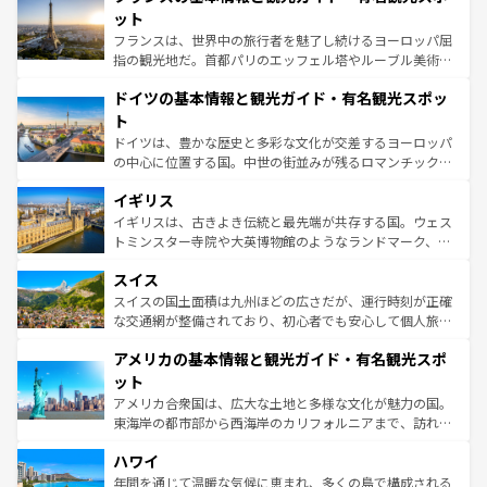
なお、新着のイタリア情報は
コンテンツ一覧
を参照してほ
れる闘牛、そして美味しいタパスが生活の一部となってい
ット
しい。
る。首都マドリードの洗練された雰囲気や、バルセロナの
フランスは、世界中の旅行者を魅了し続けるヨーロッパ屈
アートに溢れた街角から、地方では古代ローマ遺跡や中世
指の観光地だ。首都パリのエッフェル塔やルーブル美術館
の城塞都市、穏やかなビーチリゾートまで多彩な表情を見
といった象徴的なスポットから、田舎町の古風な美しさま
せる。地方によって風土や気候が異なるスペインはその個
ドイツの基本情報と観光ガイド・有名観光スポッ
で、幅広い魅力が詰まっている。華麗な宮殿、歴史的な大
性で訪れる人を魅了する。 なお、新着のスペイン情報は
コ
聖堂、美しいビーチ、そして豊かな自然が、訪れる者を心
ト
ンテンツ一覧
を参照してほしい。
から魅了する。また、フランスは美食の国としても知ら
ドイツは、豊かな歴史と多彩な文化が交差するヨーロッパ
れ、フランス料理はユネスコ無形文化遺産にも登録されて
の中心に位置する国。中世の街並みが残るロマンチック街
いる。シャンパンの発祥地であるランス、プロヴァンスの
道から、未来を先取りするようなモダンな都市まで多様な
香り高いラベンダー畑など、多彩な楽しみ方が可能だ。さ
イギリス
顔を持つこの国は、どこを歩いても飽きることがない。ベ
らに、パリ以外の地域にも魅力が溢れており、どの街角に
ルリンの文化的活気、バイエルン州のアルプスの絶景、そ
イギリスは、古きよき伝統と最先端が共存する国。ウェス
も豊かな歴史と文化が息づいている。パリ以外の個性あふ
してライン川沿いのワイン畑といった風景は必見。ビール
トミンスター寺院や大英博物館のようなランドマーク、歴
れる地方に足を運ぶとそれぞれで全く異なる文化を体験で
とソーセージを味わいながら地元の人と過ごす楽しい時間
史ある大学都市、美しい丘陵地帯や牧歌的な風景など、エ
きるだろう。 なお、新着のフランス情報は
コンテンツ一覧
スイス
は、お酒好きな人にはぜひ体験してほしい。 なお、新着の
リアごとに異なる魅力がある。また、優雅なアフタヌーン
を参照してほしい。
ドイツ情報は
コンテンツ一覧
を参照してほしい。
ティー、ビール好きにはたまらない英国パブ、サッカー観
スイスの国土面積は九州ほどの広さだが、運行時刻が正確
戦など、本場だからこそできる体験も豊富。イギリスを旅
な交通網が整備されており、初心者でも安心して個人旅行
して楽しみつくそう。 なお、新着のイギリス情報は
コンテ
を楽しめる。日本同様に時刻表どおりの旅が可能だ。中世
アメリカの基本情報と観光ガイド・有名観光スポ
ンツ一覧
を参照してほしい。
の建物がそのまま残る町や、スイスならではのユニークな
博物館もあり、アルプス観光だけでなく町歩きも満喫する
ット
ことができる。国民の所得が高いため物価も高いが、旅行
アメリカ合衆国は、広大な土地と多様な文化が魅力の国。
者向けの交通パス提供のサービスもあり、うまく活用すれ
東海岸の都市部から西海岸のカリフォルニアまで、訪れる
ば市内交通費無料で観光を楽しむこともできる。 なお、新
場所ごとに異なる風景と体験が待っている。ニューヨーク
着のスイス情報は
コンテンツ一覧
を参照してほしい。
ハワイ
のような巨大都市は、観光、ショッピング、エンターテイ
ンメントが詰まった刺激的なスポットだ。一方、アメリカ
年間を通じて温暖な気候に恵まれ、多くの島で構成される