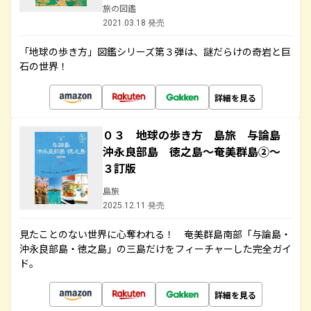
旅の図鑑
2021.03.18 発売
「地球の歩き方」図鑑シリーズ第３弾は、謎だらけの奇岩と巨
石の世界！
詳細を見る
０３ 地球の歩き方 島旅 与論島
沖永良部島 徳之島～奄美群島②～
３訂版
島旅
2025.12.11 発売
見たことのない世界に心奪われる！ 奄美群島南部「与論島・
沖永良部島・徳之島」の三島だけをフィーチャーした完全ガイ
ド。
詳細を見る