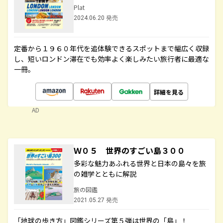
Plat
2024.06.20 発売
定番から１９６０年代を追体験できるスポットまで幅広く収録
し、短いロンドン滞在でも効率よく楽しみたい旅行者に最適な
一冊。
詳細を見る
AD
Ｗ０５ 世界のすごい島３００
多彩な魅力あふれる世界と日本の島々を旅
の雑学とともに解説
旅の図鑑
2021.05.27 発売
「地球の歩き方」図鑑シリーズ第５弾は世界の「島」！