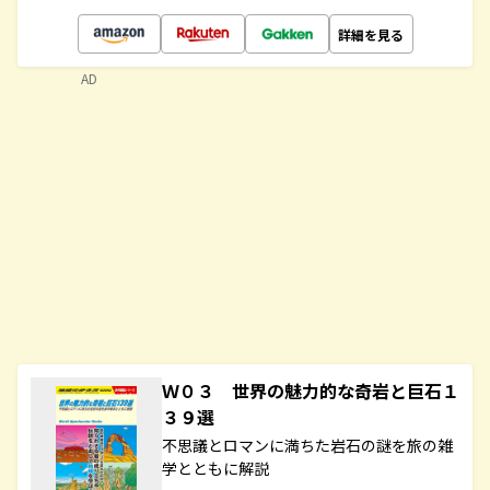
詳細を見る
AD
Ｗ０３ 世界の魅力的な奇岩と巨石１
３９選
不思議とロマンに満ちた岩石の謎を旅の雑
学とともに解説