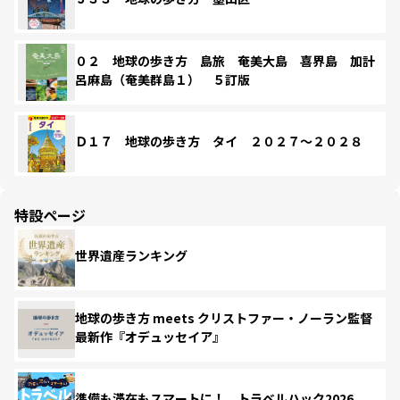
０２ 地球の歩き方 島旅 奄美大島 喜界島 加計
呂麻島（奄美群島１） ５訂版
Ｄ１７ 地球の歩き方 タイ ２０２７～２０２８
特設ページ
世界遺産ランキング
地球の歩き方 meets クリストファー・ノーラン監督
最新作『オデュッセイア』
準備も滞在もスマートに！ トラベルハック2026