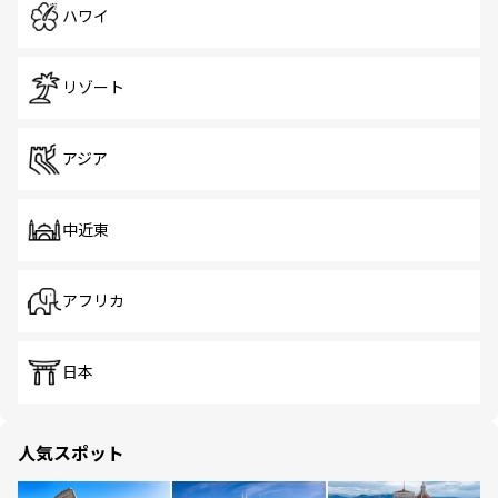
ハワイ
リゾート
アジア
中近東
アフリカ
日本
人気スポット