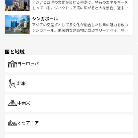
ひ現地で味わいたい。どの地域を訪れてもあたたかい人々
帯で自然と触れ合い、南部ではプーケットやクラビの美し
アジアと西洋の文化が交わる香港は、特有のエネルギーを
が旅行者を迎えてくれるので、きっと忘れられない旅にな
いビーチでリゾート気分を楽しむことができる。タイ料理
もっている。ヴィクトリア湾に広がる壮大な景色、近未来
るはずだ。 なお、新着のベトナム情報は
コンテンツ一覧
を
は世界的に有名で、屋台から高級レストランまで味覚を刺
的なアートスポット、そして歴史と現代が融合した町並
参照してほしい。
シンガポール
激する。気候は一年中温暖で、どの季節にも異なる楽しみ
み、どこを訪れても感動するはず。観光スポットが密集し
が待っている。親しみやすいタイの人々、仏教を中心とし
ており、効率よく見どころを回れるのも魅力。息をのむよ
アジアの交差点として多文化が融合した独自の魅力を放つ
た文化、そして多様な観光資源が、訪れる旅人を魅了し続
うな絶景から文化的な体験まで、香港を存分に楽しみ尽く
シンガポール。未来的な建築物が並ぶマリーナベイ、歴史
ける。 なお、新着のタイ情報は
コンテンツ一覧
を参照して
そう。 なお、新着の香港情報は
コンテンツ一覧
を参照して
と伝統を感じられるエスニックタウン、多数の緑豊かな公
ほしい。
ほしい。
園や自然保護区など、自然が調和した近代的な景観と文化
の多様性あふれるカラフルな町は、どこを歩いても新しい
国と地域
発見がある。さらに、治安のよさや充実した公共交通機関
も、旅行者にとっては魅力的なポイント。グルメも豊富
で、ホーカーズは地元の風情を楽しめる外せないスポット
ヨーロッパ
だ。訪れる人を飽きさせないシンガポールで、多様な魅力
を体感しよう。 なお、新着のシンガポール情報は
コンテン
ツ一覧
を参照してほしい。
北米
中南米
オセアニア