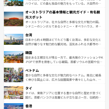
西部には大自然が広がり、グランドキャニオンやイエロー
ハワイは、どの島も独自の魅力をもっている。大自然の神
ストーン国立公園といった絶景が堪能できる。さらに、南
秘を感じたいなら、火山が生み出した壮大な景観を誇るハ
オーストラリアの基本情報と観光ガイド・有名観
部のニューオーリンズでは、音楽と美食が融合した独特の
ワイ島は見逃せない。また、定番の観光地といえばオアフ
文化が魅力。旅行者はアメリカの各地域で異なる魅力を楽
島だが、静かな自然を求めるならマウイ島やカウアイ島が
光スポット
しみながら、その多様性と豊かな歴史を感じることができ
おすすめ。エメラルドグリーンに輝く海をはじめ、豊かな
オーストラリアは、壮大な自然と多様な文化が魅力の国。
るだろう。車でのロードトリップや列車の旅も、アメリカ
文化や歴史が息づいている。「アロハスピリット」と呼ば
シドニーのシンボルであるシドニー・オペラハウス、オー
ならではの贅沢な旅のスタイルだ。 なお、新着のアメリカ
れるおもてなしの心で訪れる人々を迎えてくれるハワイの
ストラリア東海岸北部に広がる大サンゴ礁地帯グレートバ
情報は
コンテンツ一覧
を参照してほしい。
人々、おいしいローカルフードやハワイアンミュージッ
台湾
リアリーフや大陸中央部にそびえるウルル（エアーズロッ
ク、伝統的なフラダンスなど、すべてがハワイの魅力を彩
ク）、タスマニアの美しい原生林やケアンズの熱帯雨林な
日本から約４時間ほどでたどり着く台湾は、多彩な文化と
っている。訪れるたびに新しい発見と感動が待っているハ
ど、見どころがたくさん。また、カフェやワイン、オージ
自然が織りなす魅力的な観光地。活気あふれる大都市の台
ワイを、存分に味わってほしい。 なお、新着のハワイ情報
ービーフなどの食文化も豊かで、美味しいものであふれて
北やノスタルジックな町並みが人気な九份（ジォウフェ
は
コンテンツ一覧
を参照してほしい。
韓国
いる。アクティビティも充実しており、サーフィンやダイ
ン）、静ひつな山岳地帯である台湾東部など、都市の喧騒
ビング、ハイキングなど、アウトドア好きにはたまらな
と山間の静けさが共存しており、訪れる人に新しい発見と
歴史ある王朝文化が残る一方で、最先端のファッションやK
い。オーストラリアの多彩な魅力を存分に味わいつくそ
驚きをもたらしてくれる。また、奥深い台湾の食文化も魅
-POPで世界を席巻している韓国。首都ソウルの宮殿や伝統
う。 なお、新着のオーストラリア情報は
コンテンツ一覧
を
力で、夜市などの屋台グルメから高級料理、ヘルシーで美
家屋が並ぶエリアでは韓国の歴史と文化に浸ることがで
参照してほしい。
ベトナム
容にもいいと評判のスイーツなど、バラエティ豊かな料理
き、地方に足を延ばせば四季折々の自然美を楽しむことが
が味わえる。 なお、新着の台湾情報は
コンテンツ一覧
を参
できる。そして、キムチや焼肉、絶品のストリートフード
豊かな自然と多様な文化が魅力的なベトナム。南北に細長
照してほしい。
まで、さまざまな韓国料理が待っている。夜には、韓国な
く伸びる国土には、広大な田園風景や青々とした山々、世
らではのナイトライフも堪能できる。あたたかいホスピタ
界遺産に登録された壮大な自然景観が点在し、都市部では
タイ
リティに包まれながら、韓国の多彩な魅力を心ゆくまで味
急速な発展と共に伝統が息づく。ハノイの古い町並みやホ
わってみてほしい。 なお、新着の韓国情報は
コンテンツ一
ーチミン市のフランス統治時代の建物も、独特の雰囲気を
タイは、東南アジアに位置する豊かな自然と歴史が息づく
覧
を参照してほしい。
醸し出している。また、バラエティの豊かさとおいしさで
国だ。首都バンコクは高層ビルが立ち並ぶ一方、伝統的な
世界中の食通を魅了してやまないベトナム料理も魅力のひ
寺院や市場がいたるところに点在し、古きよき文化と現代
香港
とつ。フォーやバインミー、ベトナムコーヒーなどは、ぜ
の活気が交差している。北部ではチェンマイなどの山岳地