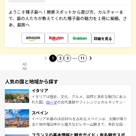
ようこそ種子島へ！絶景スポットから遊び方、カルチャーま
で、島の人たちが教えてくれた種子島の魅力を１冊に凝縮。さ
あ、島旅へ
詳細を見る
…
1
2
3
11
AD
AD
人気の国と地域から探す
イタリア
イタリアは歴史、文化、グルメ、自然と多彩な魅力にあふ
れた国。
ローマ
の古代遺跡やフィレンツェのルネッサンス
美術、ヴェネツィアの運河など、歴史あるスポットはもち
スペイン
ろん、トスカーナの美しい田園風景やアマルフィ海岸の絶
景など、自然景観も見逃せない。観光の合間には、本場の
イベリア半島のほぼ80％を占めるスペインは、太陽が降り
ピザやパスタなど、絶品のイタリア料理を堪能することも
注ぐ地中海沿岸から雄大なピレネー山脈まで、多彩な自然
できる。朝目覚めてから夜眠るまで、すべての瞬間を楽し
と文化が詰まったヨーロッパ屈指の旅行先だ。多様な地域
フランスの基本情報と観光ガイド・有名観光スポ
ませてくれるイタリアで、忘れられない旅をしてみよう！
文化が根付くこの国では、情熱的なフラメンコ、熱気あふ