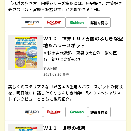
「地球の歩き方」図鑑シリーズ第９弾は、歴史好き、建築好き
必見の「城・宮殿・城塞都市」が堪能できる１冊。
詳細を見る
Ｗ１０ 世界１９７ヵ国のふしぎな聖
地＆パワースポット
神秘の古代遺跡 驚異の大自然 謎の巨
石 祈りと奇跡の地
旅の図鑑
2021.08.26 発売
美しくミステリアスな世界各国の聖地＆パワースポットの特徴
を、明日誰かに話したくなるふしぎ雑学、5人のスペシャリス
トインタビューとともに徹底紹介。
詳細を見る
Ｗ１１ 世界の祝祭