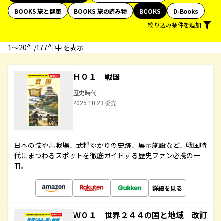
BOOKS 旅と健康
BOOKS 旅の読み物
BOOKS
D-Books
絞り込み条件を追加
1〜20件/177件中 を表示
Ｈ０１ 戦国
歴史時代
2025.10.23 発売
日本の城や古戦場、武将ゆかりの史跡、展示施設など、戦国時
代にまつわるスポットを徹底ガイドする歴史ファン必携の一
冊。
詳細を見る
Ｗ０１ 世界２４４の国と地域 改訂