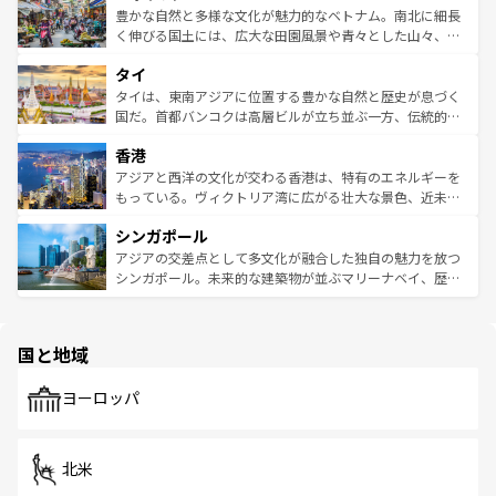
が味わえる。 なお、新着の台湾情報は
コンテンツ一覧
を参
できる。そして、キムチや焼肉、絶品のストリートフード
豊かな自然と多様な文化が魅力的なベトナム。南北に細長
照してほしい。
まで、さまざまな韓国料理が待っている。夜には、韓国な
く伸びる国土には、広大な田園風景や青々とした山々、世
らではのナイトライフも堪能できる。あたたかいホスピタ
界遺産に登録された壮大な自然景観が点在し、都市部では
タイ
リティに包まれながら、韓国の多彩な魅力を心ゆくまで味
急速な発展と共に伝統が息づく。ハノイの古い町並みやホ
わってみてほしい。 なお、新着の韓国情報は
コンテンツ一
ーチミン市のフランス統治時代の建物も、独特の雰囲気を
タイは、東南アジアに位置する豊かな自然と歴史が息づく
覧
を参照してほしい。
醸し出している。また、バラエティの豊かさとおいしさで
国だ。首都バンコクは高層ビルが立ち並ぶ一方、伝統的な
世界中の食通を魅了してやまないベトナム料理も魅力のひ
寺院や市場がいたるところに点在し、古きよき文化と現代
香港
とつ。フォーやバインミー、ベトナムコーヒーなどは、ぜ
の活気が交差している。北部ではチェンマイなどの山岳地
ひ現地で味わいたい。どの地域を訪れてもあたたかい人々
帯で自然と触れ合い、南部ではプーケットやクラビの美し
アジアと西洋の文化が交わる香港は、特有のエネルギーを
が旅行者を迎えてくれるので、きっと忘れられない旅にな
いビーチでリゾート気分を楽しむことができる。タイ料理
もっている。ヴィクトリア湾に広がる壮大な景色、近未来
るはずだ。 なお、新着のベトナム情報は
コンテンツ一覧
を
は世界的に有名で、屋台から高級レストランまで味覚を刺
的なアートスポット、そして歴史と現代が融合した町並
参照してほしい。
シンガポール
激する。気候は一年中温暖で、どの季節にも異なる楽しみ
み、どこを訪れても感動するはず。観光スポットが密集し
が待っている。親しみやすいタイの人々、仏教を中心とし
ており、効率よく見どころを回れるのも魅力。息をのむよ
アジアの交差点として多文化が融合した独自の魅力を放つ
た文化、そして多様な観光資源が、訪れる旅人を魅了し続
うな絶景から文化的な体験まで、香港を存分に楽しみ尽く
シンガポール。未来的な建築物が並ぶマリーナベイ、歴史
ける。 なお、新着のタイ情報は
コンテンツ一覧
を参照して
そう。 なお、新着の香港情報は
コンテンツ一覧
を参照して
と伝統を感じられるエスニックタウン、多数の緑豊かな公
ほしい。
ほしい。
園や自然保護区など、自然が調和した近代的な景観と文化
の多様性あふれるカラフルな町は、どこを歩いても新しい
国と地域
発見がある。さらに、治安のよさや充実した公共交通機関
も、旅行者にとっては魅力的なポイント。グルメも豊富
で、ホーカーズは地元の風情を楽しめる外せないスポット
ヨーロッパ
だ。訪れる人を飽きさせないシンガポールで、多様な魅力
を体感しよう。 なお、新着のシンガポール情報は
コンテン
ツ一覧
を参照してほしい。
北米