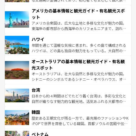
して楽しみつくそう。 なお、新着のイギリス情報は
コンテ
を楽しめる。日本同様に時刻表どおりの旅が可能だ。中世
アメリカの基本情報と観光ガイド・有名観光スポ
ンツ一覧
を参照してほしい。
の建物がそのまま残る町や、スイスならではのユニークな
博物館もあり、アルプス観光だけでなく町歩きも満喫する
ット
ことができる。国民の所得が高いため物価も高いが、旅行
アメリカ合衆国は、広大な土地と多様な文化が魅力の国。
者向けの交通パス提供のサービスもあり、うまく活用すれ
東海岸の都市部から西海岸のカリフォルニアまで、訪れる
ば市内交通費無料で観光を楽しむこともできる。 なお、新
場所ごとに異なる風景と体験が待っている。ニューヨーク
着のスイス情報は
コンテンツ一覧
を参照してほしい。
ハワイ
のような巨大都市は、観光、ショッピング、エンターテイ
ンメントが詰まった刺激的なスポットだ。一方、アメリカ
年間を通じて温暖な気候に恵まれ、多くの島で構成される
西部には大自然が広がり、グランドキャニオンやイエロー
ハワイは、どの島も独自の魅力をもっている。大自然の神
ストーン国立公園といった絶景が堪能できる。さらに、南
秘を感じたいなら、火山が生み出した壮大な景観を誇るハ
オーストラリアの基本情報と観光ガイド・有名観
部のニューオーリンズでは、音楽と美食が融合した独特の
ワイ島は見逃せない。また、定番の観光地といえばオアフ
文化が魅力。旅行者はアメリカの各地域で異なる魅力を楽
島だが、静かな自然を求めるならマウイ島やカウアイ島が
光スポット
しみながら、その多様性と豊かな歴史を感じることができ
おすすめ。エメラルドグリーンに輝く海をはじめ、豊かな
オーストラリアは、壮大な自然と多様な文化が魅力の国。
るだろう。車でのロードトリップや列車の旅も、アメリカ
文化や歴史が息づいている。「アロハスピリット」と呼ば
シドニーのシンボルであるシドニー・オペラハウス、オー
ならではの贅沢な旅のスタイルだ。 なお、新着のアメリカ
れるおもてなしの心で訪れる人々を迎えてくれるハワイの
ストラリア東海岸北部に広がる大サンゴ礁地帯グレートバ
情報は
コンテンツ一覧
を参照してほしい。
人々、おいしいローカルフードやハワイアンミュージッ
台湾
リアリーフや大陸中央部にそびえるウルル（エアーズロッ
ク、伝統的なフラダンスなど、すべてがハワイの魅力を彩
ク）、タスマニアの美しい原生林やケアンズの熱帯雨林な
日本から約４時間ほどでたどり着く台湾は、多彩な文化と
っている。訪れるたびに新しい発見と感動が待っているハ
ど、見どころがたくさん。また、カフェやワイン、オージ
自然が織りなす魅力的な観光地。活気あふれる大都市の台
ワイを、存分に味わってほしい。 なお、新着のハワイ情報
ービーフなどの食文化も豊かで、美味しいものであふれて
北やノスタルジックな町並みが人気な九份（ジォウフェ
は
コンテンツ一覧
を参照してほしい。
韓国
いる。アクティビティも充実しており、サーフィンやダイ
ン）、静ひつな山岳地帯である台湾東部など、都市の喧騒
ビング、ハイキングなど、アウトドア好きにはたまらな
と山間の静けさが共存しており、訪れる人に新しい発見と
歴史ある王朝文化が残る一方で、最先端のファッションやK
い。オーストラリアの多彩な魅力を存分に味わいつくそ
驚きをもたらしてくれる。また、奥深い台湾の食文化も魅
-POPで世界を席巻している韓国。首都ソウルの宮殿や伝統
う。 なお、新着のオーストラリア情報は
コンテンツ一覧
を
力で、夜市などの屋台グルメから高級料理、ヘルシーで美
家屋が並ぶエリアでは韓国の歴史と文化に浸ることがで
参照してほしい。
ベトナム
容にもいいと評判のスイーツなど、バラエティ豊かな料理
き、地方に足を延ばせば四季折々の自然美を楽しむことが