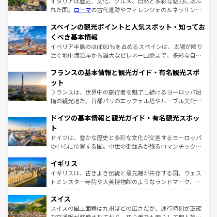
イタリアは歴史、文化、グルメ、自然と多彩な魅力にあふ
れた国。
ローマ
の古代遺跡やフィレンツェのルネッサンス
美術、ヴェネツィアの運河など、歴史あるスポットはもち
スペインの観光ポイントと人気スポット・知ってお
ろん、トスカーナの美しい田園風景やアマルフィ海岸の絶
景など、自然景観も見逃せない。観光の合間には、本場の
くべき基本情報
ピザやパスタなど、絶品のイタリア料理を堪能することも
イベリア半島のほぼ80％を占めるスペインは、太陽が降り
できる。朝目覚めてから夜眠るまで、すべての瞬間を楽し
注ぐ地中海沿岸から雄大なピレネー山脈まで、多彩な自然
ませてくれるイタリアで、忘れられない旅をしてみよう！
と文化が詰まったヨーロッパ屈指の旅行先だ。多様な地域
なお、新着のイタリア情報は
コンテンツ一覧
を参照してほ
フランスの基本情報と観光ガイド・有名観光スポ
文化が根付くこの国では、情熱的なフラメンコ、熱気あふ
しい。
れる闘牛、そして美味しいタパスが生活の一部となってい
ット
る。首都マドリードの洗練された雰囲気や、バルセロナの
フランスは、世界中の旅行者を魅了し続けるヨーロッパ屈
アートに溢れた街角から、地方では古代ローマ遺跡や中世
指の観光地だ。首都パリのエッフェル塔やルーブル美術館
の城塞都市、穏やかなビーチリゾートまで多彩な表情を見
といった象徴的なスポットから、田舎町の古風な美しさま
せる。地方によって風土や気候が異なるスペインはその個
ドイツの基本情報と観光ガイド・有名観光スポッ
で、幅広い魅力が詰まっている。華麗な宮殿、歴史的な大
性で訪れる人を魅了する。 なお、新着のスペイン情報は
コ
聖堂、美しいビーチ、そして豊かな自然が、訪れる者を心
ト
ンテンツ一覧
を参照してほしい。
から魅了する。また、フランスは美食の国としても知ら
ドイツは、豊かな歴史と多彩な文化が交差するヨーロッパ
れ、フランス料理はユネスコ無形文化遺産にも登録されて
の中心に位置する国。中世の街並みが残るロマンチック街
いる。シャンパンの発祥地であるランス、プロヴァンスの
道から、未来を先取りするようなモダンな都市まで多様な
香り高いラベンダー畑など、多彩な楽しみ方が可能だ。さ
イギリス
顔を持つこの国は、どこを歩いても飽きることがない。ベ
らに、パリ以外の地域にも魅力が溢れており、どの街角に
ルリンの文化的活気、バイエルン州のアルプスの絶景、そ
イギリスは、古きよき伝統と最先端が共存する国。ウェス
も豊かな歴史と文化が息づいている。パリ以外の個性あふ
してライン川沿いのワイン畑といった風景は必見。ビール
トミンスター寺院や大英博物館のようなランドマーク、歴
れる地方に足を運ぶとそれぞれで全く異なる文化を体験で
とソーセージを味わいながら地元の人と過ごす楽しい時間
史ある大学都市、美しい丘陵地帯や牧歌的な風景など、エ
きるだろう。 なお、新着のフランス情報は
コンテンツ一覧
スイス
は、お酒好きな人にはぜひ体験してほしい。 なお、新着の
リアごとに異なる魅力がある。また、優雅なアフタヌーン
を参照してほしい。
ドイツ情報は
コンテンツ一覧
を参照してほしい。
ティー、ビール好きにはたまらない英国パブ、サッカー観
スイスの国土面積は九州ほどの広さだが、運行時刻が正確
戦など、本場だからこそできる体験も豊富。イギリスを旅
な交通網が整備されており、初心者でも安心して個人旅行