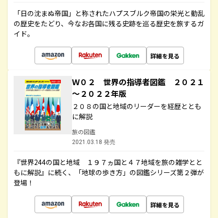
「日の沈まぬ帝国」と称されたハプスブルク帝国の栄光と動乱
の歴史をたどり、今なお各国に残る史跡を巡る歴史を旅するガ
イド。
詳細を見る
Ｗ０２ 世界の指導者図鑑 ２０２１
～２０２２年版
２０８の国と地域のリーダーを経歴ととも
に解説
旅の図鑑
2021.03.18 発売
『世界244の国と地域 １９７ヵ国と４７地域を旅の雑学とと
もに解説』に続く、「地球の歩き方」の図鑑シリーズ第２弾が
登場！
詳細を見る