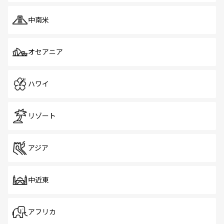
中南米
オセアニア
ハワイ
リゾート
アジア
中近東
アフリカ