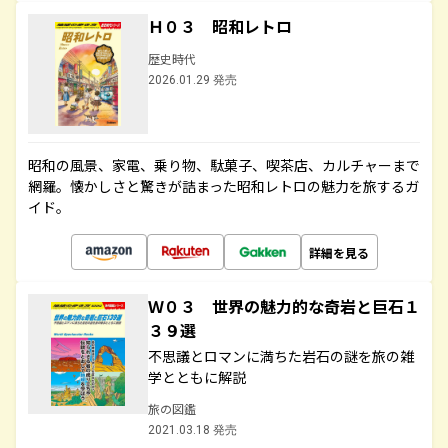
Ｈ０３ 昭和レトロ
歴史時代
2026.01.29 発売
昭和の風景、家電、乗り物、駄菓子、喫茶店、カルチャーまで
網羅。懐かしさと驚きが詰まった昭和レトロの魅力を旅するガ
イド。
詳細を見る
Ｗ０３ 世界の魅力的な奇岩と巨石１
３９選
不思議とロマンに満ちた岩石の謎を旅の雑
学とともに解説
旅の図鑑
2021.03.18 発売