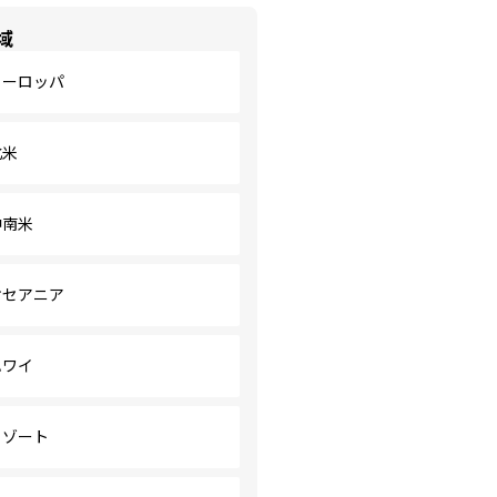
域
ヨーロッパ
北米
中南米
オセアニア
ハワイ
リゾート