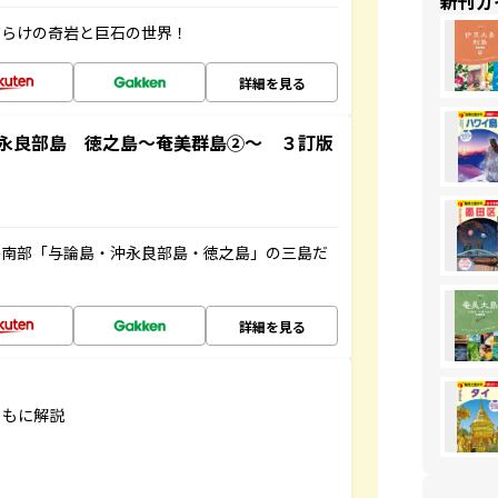
新刊ガ
だらけの奇岩と巨石の世界！
詳細を見る
永良部島 徳之島～奄美群島②～ ３訂版
島南部「与論島・沖永良部島・徳之島」の三島だ
詳細を見る
ともに解説