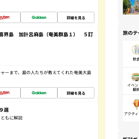
詳細を見る
旅のテ
喜界島 加計呂麻島（奄美群島１） ５訂
飲
チャーまで、島の人たちが教えてくれた奄美大島
イベン
観
詳細を見る
３９選
アクティ
とともに解説