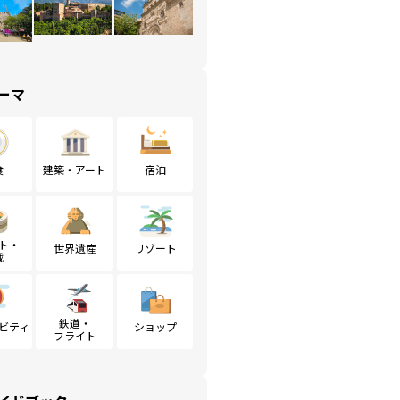
ーマ
食
建築・アート
宿泊
ト・
世界遺産
リゾート
戦
鉄道・
ビティ
ショップ
フライト