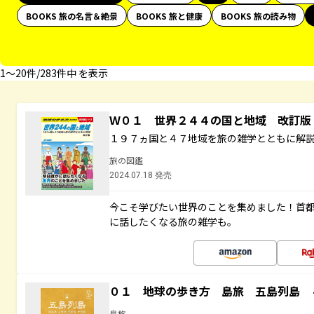
BOOKS 旅の名言＆絶景
BOOKS 旅と健康
BOOKS 旅の読み物
1〜20件/283件中 を表示
Ｗ０１ 世界２４４の国と地域 改訂版
１９７ヵ国と４７地域を旅の雑学とともに解
旅の図鑑
2024.07.18 発売
今こそ学びたい世界のことを集めました！首
に話したくなる旅の雑学も。
０１ 地球の歩き方 島旅 五島列島 
島旅