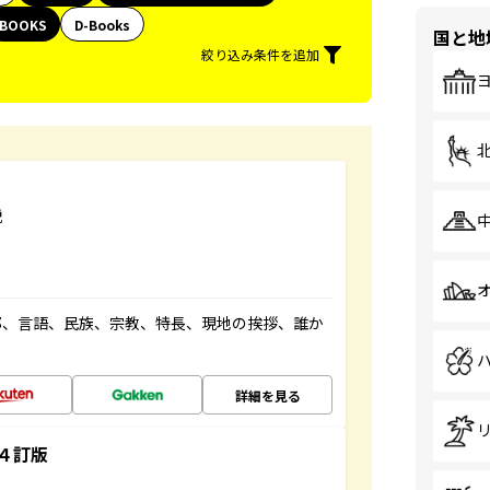
BOOKS
D-Books
国と地
絞り込み条件を追加
説
都、言語、民族、宗教、特長、現地の挨拶、誰か
詳細を見る
４訂版