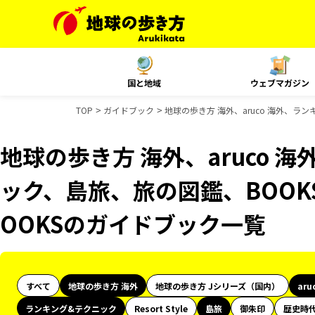
国と地域
ウェブマガジン
TOP
ガイドブック
地球の歩き方 海外、aruco 海外、ラ
地球の歩き方 海外、aruco 
ック、島旅、旅の図鑑、BOOK
OOKSのガイドブック一覧
すべて
地球の歩き方 海外
地球の歩き方 Jシリーズ（国内）
aru
ランキング&テクニック
Resort Style
島旅
御朱印
歴史時