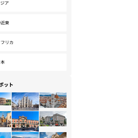
アジア
中近東
アフリカ
日本
ポット