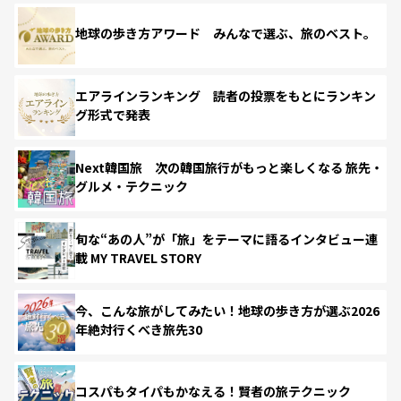
地球の歩き方アワード みんなで選ぶ、旅のベスト。
エアラインランキング 読者の投票をもとにランキン
グ形式で発表
Next韓国旅 次の韓国旅行がもっと楽しくなる 旅先・
グルメ・テクニック
旬な“あの人”が「旅」をテーマに語るインタビュー連
載 MY TRAVEL STORY
今、こんな旅がしてみたい！地球の歩き方が選ぶ2026
年絶対行くべき旅先30
コスパもタイパもかなえる！賢者の旅テクニック