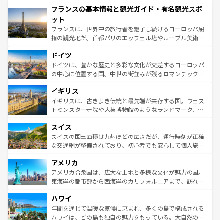
と文化が詰まったヨーロッパ屈指の旅行先だ。多様な地域
フランスの基本情報と観光ガイド・有名観光スポ
ませてくれるイタリアで、忘れられない旅をしてみよう！
文化が根付くこの国では、情熱的なフラメンコ、熱気あふ
なお、新着のイタリア情報は
コンテンツ一覧
を参照してほ
れる闘牛、そして美味しいタパスが生活の一部となってい
ット
しい。
る。首都マドリードの洗練された雰囲気や、バルセロナの
フランスは、世界中の旅行者を魅了し続けるヨーロッパ屈
アートに溢れた街角から、地方では古代ローマ遺跡や中世
指の観光地だ。首都パリのエッフェル塔やルーブル美術館
の城塞都市、穏やかなビーチリゾートまで多彩な表情を見
といった象徴的なスポットから、田舎町の古風な美しさま
せる。地方によって風土や気候が異なるスペインはその個
ドイツ
で、幅広い魅力が詰まっている。華麗な宮殿、歴史的な大
性で訪れる人を魅了する。 なお、新着のスペイン情報は
コ
聖堂、美しいビーチ、そして豊かな自然が、訪れる者を心
ドイツは、豊かな歴史と多彩な文化が交差するヨーロッパ
ンテンツ一覧
を参照してほしい。
から魅了する。また、フランスは美食の国としても知ら
の中心に位置する国。中世の街並みが残るロマンチック街
れ、フランス料理はユネスコ無形文化遺産にも登録されて
道から、未来を先取りするようなモダンな都市まで多様な
イギリス
いる。シャンパンの発祥地であるランス、プロヴァンスの
顔を持つこの国は、どこを歩いても飽きることがない。ベ
香り高いラベンダー畑など、多彩な楽しみ方が可能だ。さ
ルリンの文化的活気、バイエルン州のアルプスの絶景、そ
イギリスは、古きよき伝統と最先端が共存する国。ウェス
らに、パリ以外の地域にも魅力が溢れており、どの街角に
してライン川沿いのワイン畑といった風景は必見。ビール
トミンスター寺院や大英博物館のようなランドマーク、歴
も豊かな歴史と文化が息づいている。パリ以外の個性あふ
とソーセージを味わいながら地元の人と過ごす楽しい時間
史ある大学都市、美しい丘陵地帯や牧歌的な風景など、エ
れる地方に足を運ぶとそれぞれで全く異なる文化を体験で
スイス
は、お酒好きな人にはぜひ体験してほしい。 なお、新着の
リアごとに異なる魅力がある。また、優雅なアフタヌーン
きるだろう。 なお、新着のフランス情報は
コンテンツ一覧
ドイツ情報は
コンテンツ一覧
を参照してほしい。
ティー、ビール好きにはたまらない英国パブ、サッカー観
スイスの国土面積は九州ほどの広さだが、運行時刻が正確
を参照してほしい。
戦など、本場だからこそできる体験も豊富。イギリスを旅
な交通網が整備されており、初心者でも安心して個人旅行
して楽しみつくそう。 なお、新着のイギリス情報は
コンテ
を楽しめる。日本同様に時刻表どおりの旅が可能だ。中世
アメリカ
ンツ一覧
を参照してほしい。
の建物がそのまま残る町や、スイスならではのユニークな
博物館もあり、アルプス観光だけでなく町歩きも満喫する
アメリカ合衆国は、広大な土地と多様な文化が魅力の国。
ことができる。国民の所得が高いため物価も高いが、旅行
東海岸の都市部から西海岸のカリフォルニアまで、訪れる
者向けの交通パス提供のサービスもあり、うまく活用すれ
場所ごとに異なる風景と体験が待っている。ニューヨーク
ハワイ
ば市内交通費無料で観光を楽しむこともできる。 なお、新
のような巨大都市は、観光、ショッピング、エンターテイ
着のスイス情報は
コンテンツ一覧
を参照してほしい。
ンメントが詰まった刺激的なスポットだ。一方、アメリカ
年間を通じて温暖な気候に恵まれ、多くの島で構成される
西部には大自然が広がり、グランドキャニオンやイエロー
ハワイは、どの島も独自の魅力をもっている。大自然の神