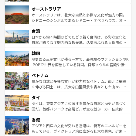
ストーン国立公園といった絶景が堪能できる。さらに、南
秘を感じたいなら、火山が生み出した壮大な景観を誇るハ
オーストラリア
部のニューオーリンズでは、音楽と美食が融合した独特の
ワイ島は見逃せない。また、定番の観光地といえばオアフ
文化が魅力。旅行者はアメリカの各地域で異なる魅力を楽
島だが、静かな自然を求めるならマウイ島やカウアイ島が
オーストラリアは、壮大な自然と多様な文化が魅力の国。
しみながら、その多様性と豊かな歴史を感じることができ
おすすめ。エメラルドグリーンに輝く海をはじめ、豊かな
シドニーのシンボルであるシドニー・オペラハウス、オー
るだろう。車でのロードトリップや列車の旅も、アメリカ
文化や歴史が息づいている。「アロハスピリット」と呼ば
ストラリア東海岸北部に広がる大サンゴ礁地帯グレートバ
ならではの贅沢な旅のスタイルだ。 なお、新着のアメリカ
台湾
れるおもてなしの心で訪れる人々を迎えてくれるハワイの
リアリーフや大陸中央部にそびえるウルル（エアーズロッ
情報は
コンテンツ一覧
を参照してほしい。
人々、おいしいローカルフードやハワイアンミュージッ
ク）、タスマニアの美しい原生林やケアンズの熱帯雨林な
日本から約４時間ほどでたどり着く台湾は、多彩な文化と
ク、伝統的なフラダンスなど、すべてがハワイの魅力を彩
ど、見どころがたくさん。また、カフェやワイン、オージ
自然が織りなす魅力的な観光地。活気あふれる大都市の台
っている。訪れるたびに新しい発見と感動が待っているハ
ービーフなどの食文化も豊かで、美味しいものであふれて
北やノスタルジックな町並みが人気な九份（ジォウフェ
ワイを、存分に味わってほしい。 なお、新着のハワイ情報
韓国
いる。アクティビティも充実しており、サーフィンやダイ
ン）、静ひつな山岳地帯である台湾東部など、都市の喧騒
は
コンテンツ一覧
を参照してほしい。
ビング、ハイキングなど、アウトドア好きにはたまらな
と山間の静けさが共存しており、訪れる人に新しい発見と
歴史ある王朝文化が残る一方で、最先端のファッションやK
い。オーストラリアの多彩な魅力を存分に味わいつくそ
驚きをもたらしてくれる。また、奥深い台湾の食文化も魅
-POPで世界を席巻している韓国。首都ソウルの宮殿や伝統
う。 なお、新着のオーストラリア情報は
コンテンツ一覧
を
力で、夜市などの屋台グルメから高級料理、ヘルシーで美
家屋が並ぶエリアでは韓国の歴史と文化に浸ることがで
参照してほしい。
ベトナム
容にもいいと評判のスイーツなど、バラエティ豊かな料理
き、地方に足を延ばせば四季折々の自然美を楽しむことが
が味わえる。 なお、新着の台湾情報は
コンテンツ一覧
を参
できる。そして、キムチや焼肉、絶品のストリートフード
豊かな自然と多様な文化が魅力的なベトナム。南北に細長
照してほしい。
まで、さまざまな韓国料理が待っている。夜には、韓国な
く伸びる国土には、広大な田園風景や青々とした山々、世
らではのナイトライフも堪能できる。あたたかいホスピタ
界遺産に登録された壮大な自然景観が点在し、都市部では
タイ
リティに包まれながら、韓国の多彩な魅力を心ゆくまで味
急速な発展と共に伝統が息づく。ハノイの古い町並みやホ
わってみてほしい。 なお、新着の韓国情報は
コンテンツ一
ーチミン市のフランス統治時代の建物も、独特の雰囲気を
タイは、東南アジアに位置する豊かな自然と歴史が息づく
覧
を参照してほしい。
醸し出している。また、バラエティの豊かさとおいしさで
国だ。首都バンコクは高層ビルが立ち並ぶ一方、伝統的な
世界中の食通を魅了してやまないベトナム料理も魅力のひ
寺院や市場がいたるところに点在し、古きよき文化と現代
香港
とつ。フォーやバインミー、ベトナムコーヒーなどは、ぜ
の活気が交差している。北部ではチェンマイなどの山岳地
ひ現地で味わいたい。どの地域を訪れてもあたたかい人々
帯で自然と触れ合い、南部ではプーケットやクラビの美し
アジアと西洋の文化が交わる香港は、特有のエネルギーを
が旅行者を迎えてくれるので、きっと忘れられない旅にな
いビーチでリゾート気分を楽しむことができる。タイ料理
もっている。ヴィクトリア湾に広がる壮大な景色、近未来
るはずだ。 なお、新着のベトナム情報は
コンテンツ一覧
を