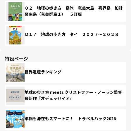
０２ 地球の歩き方 島旅 奄美大島 喜界島 加計
呂麻島（奄美群島１） ５訂版
Ｄ１７ 地球の歩き方 タイ ２０２７～２０２８
特設ページ
世界遺産ランキング
地球の歩き方 meets クリストファー・ノーラン監督
最新作『オデュッセイア』
準備も滞在もスマートに！ トラベルハック2026