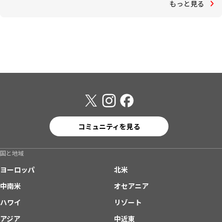
もっと見る
コミュニティを見る
国と地域
ヨーロッパ
北米
中南米
オセアニア
ハワイ
リゾート
アジア
中近東