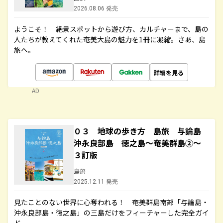
2026.08.06 発売
ようこそ！ 絶景スポットから遊び方、カルチャーまで、島の
人たちが教えてくれた奄美大島の魅力を1冊に凝縮。さあ、島
旅へ。
詳細を見る
AD
０３ 地球の歩き方 島旅 与論島
沖永良部島 徳之島～奄美群島②～
３訂版
島旅
2025.12.11 発売
見たことのない世界に心奪われる！ 奄美群島南部「与論島・
沖永良部島・徳之島」の三島だけをフィーチャーした完全ガイ