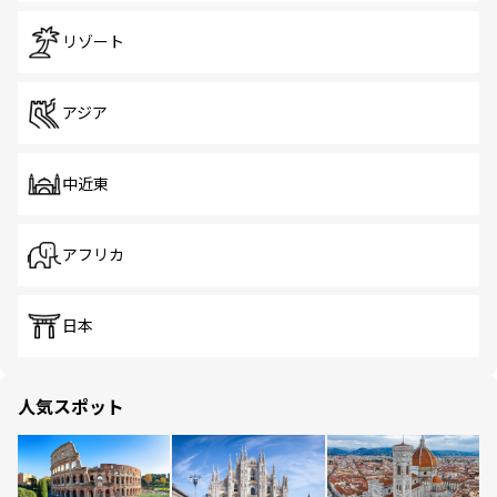
リゾート
アジア
中近東
アフリカ
日本
人気スポット