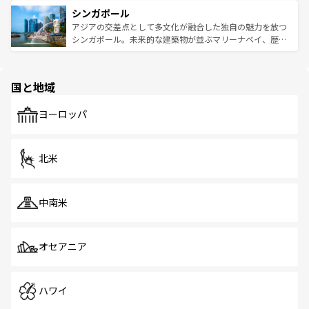
は世界的に有名で、屋台から高級レストランまで味覚を刺
的なアートスポット、そして歴史と現代が融合した町並
参照してほしい。
シンガポール
激する。気候は一年中温暖で、どの季節にも異なる楽しみ
み、どこを訪れても感動するはず。観光スポットが密集し
が待っている。親しみやすいタイの人々、仏教を中心とし
ており、効率よく見どころを回れるのも魅力。息をのむよ
アジアの交差点として多文化が融合した独自の魅力を放つ
た文化、そして多様な観光資源が、訪れる旅人を魅了し続
うな絶景から文化的な体験まで、香港を存分に楽しみ尽く
シンガポール。未来的な建築物が並ぶマリーナベイ、歴史
ける。 なお、新着のタイ情報は
コンテンツ一覧
を参照して
そう。 なお、新着の香港情報は
コンテンツ一覧
を参照して
と伝統を感じられるエスニックタウン、多数の緑豊かな公
ほしい。
ほしい。
園や自然保護区など、自然が調和した近代的な景観と文化
の多様性あふれるカラフルな町は、どこを歩いても新しい
国と地域
発見がある。さらに、治安のよさや充実した公共交通機関
も、旅行者にとっては魅力的なポイント。グルメも豊富
で、ホーカーズは地元の風情を楽しめる外せないスポット
ヨーロッパ
だ。訪れる人を飽きさせないシンガポールで、多様な魅力
を体感しよう。 なお、新着のシンガポール情報は
コンテン
ツ一覧
を参照してほしい。
北米
中南米
オセアニア
ハワイ