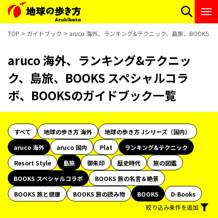
TOP
ガイドブック
aruco 海外、ランキング&テクニック、島旅、BOOKS
aruco 海外、ランキング&テクニッ
ク、島旅、BOOKS スペシャルコラ
ボ、BOOKSのガイドブック一覧
すべて
地球の歩き方 海外
地球の歩き方 Jシリーズ（国内）
aruco 海外
aruco 国内
Plat
ランキング&テクニック
Resort Style
島旅
御朱印
歴史時代
旅の図鑑
BOOKS スペシャルコラボ
BOOKS 旅の名言＆絶景
BOOKS 旅と健康
BOOKS 旅の読み物
BOOKS
D-Books
絞り込み条件を追加