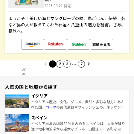
2025.03.21 発売
ようこそ！美しい海とマングローブの緑、島ごはん、伝統工芸
など島の人が教えてくれた石垣と八重山の魅力を凝縮。さあ、
島旅へ。
詳細を見る
…
1
2
3
7
AD
AD
人気の国と地域から探す
イタリア
イタリアは歴史、文化、グルメ、自然と多彩な魅力にあふ
れた国。
ローマ
の古代遺跡やフィレンツェのルネッサンス
美術、ヴェネツィアの運河など、歴史あるスポットはもち
スペイン
ろん、トスカーナの美しい田園風景やアマルフィ海岸の絶
景など、自然景観も見逃せない。観光の合間には、本場の
イベリア半島のほぼ80％を占めるスペインは、太陽が降り
ピザやパスタなど、絶品のイタリア料理を堪能することも
注ぐ地中海沿岸から雄大なピレネー山脈まで、多彩な自然
できる。朝目覚めてから夜眠るまで、すべての瞬間を楽し