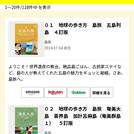
1〜20件/128件中 を表示
０１ 地球の歩き方 島旅 五島列
島 ４訂版
島旅
2024.07.04 発売
ようこそ！世界遺産の教会、絶品島ごはん、古民家ステイな
ど、島の人が教えてくれた五島の魅力をギュッと凝縮。さあ、
島旅へ。
詳細を見る
０２ 地球の歩き方 島旅 奄美大
島 喜界島 加計呂麻島（奄美群島
１） ５訂版
島旅