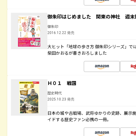
御朱印はじめました 関東の神社 週末
御朱印
2016.12.22 発売
大ヒット「地球の歩き方 御朱印シリーズ」で
柴田かおるが書きおろしました
Ｈ０１ 戦国
歴史時代
2025.10.23 発売
日本の城や古戦場、武将ゆかりの史跡、展示
イドする歴史ファン必携の一冊。