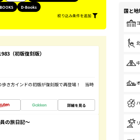
BOOKS
D-Books
国と地
絞り込み条件を追加
-1983（初版復刻版）
球の歩き方インドの初版が復刻版で再登場！ 当時
詳細を見る
社員の旅日記～