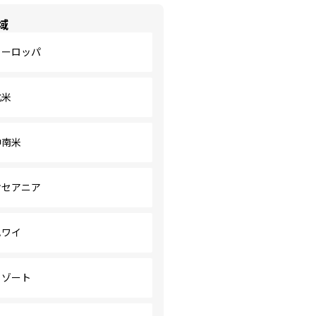
域
ヨーロッパ
北米
中南米
オセアニア
ハワイ
リゾート