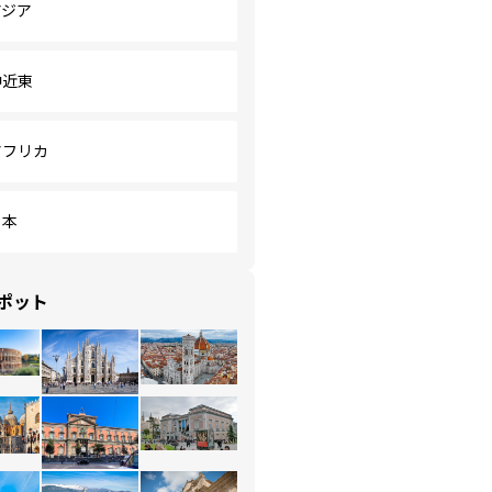
アジア
中近東
アフリカ
日本
ポット