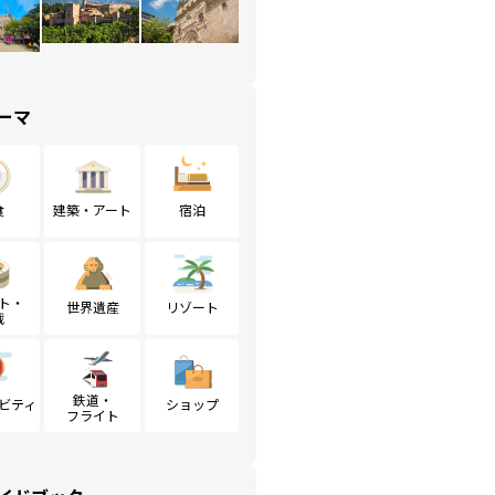
ーマ
食
建築・アート
宿泊
ト・
世界遺産
リゾート
戦
鉄道・
ビティ
ショップ
フライト