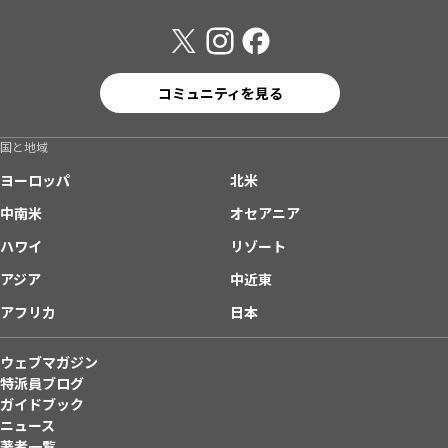
コミュニティを見る
国と地域
ヨーロッパ
北米
中南米
オセアニア
ハワイ
リゾート
アジア
中近東
アフリカ
日本
ウェブマガジン
特派員ブログ
ガイドブック
ニュース
著者一覧