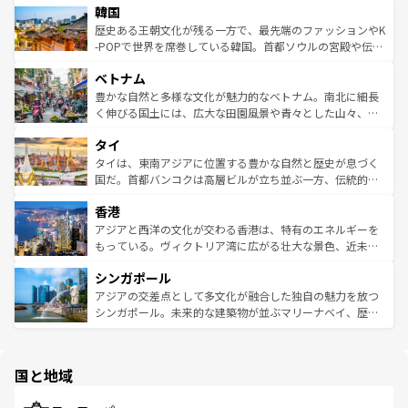
ワイを、存分に味わってほしい。 なお、新着のハワイ情報
韓国
いる。アクティビティも充実しており、サーフィンやダイ
ン）、静ひつな山岳地帯である台湾東部など、都市の喧騒
は
コンテンツ一覧
を参照してほしい。
ビング、ハイキングなど、アウトドア好きにはたまらな
と山間の静けさが共存しており、訪れる人に新しい発見と
歴史ある王朝文化が残る一方で、最先端のファッションやK
い。オーストラリアの多彩な魅力を存分に味わいつくそ
驚きをもたらしてくれる。また、奥深い台湾の食文化も魅
-POPで世界を席巻している韓国。首都ソウルの宮殿や伝統
う。 なお、新着のオーストラリア情報は
コンテンツ一覧
を
力で、夜市などの屋台グルメから高級料理、ヘルシーで美
家屋が並ぶエリアでは韓国の歴史と文化に浸ることがで
参照してほしい。
ベトナム
容にもいいと評判のスイーツなど、バラエティ豊かな料理
き、地方に足を延ばせば四季折々の自然美を楽しむことが
が味わえる。 なお、新着の台湾情報は
コンテンツ一覧
を参
できる。そして、キムチや焼肉、絶品のストリートフード
豊かな自然と多様な文化が魅力的なベトナム。南北に細長
照してほしい。
まで、さまざまな韓国料理が待っている。夜には、韓国な
く伸びる国土には、広大な田園風景や青々とした山々、世
らではのナイトライフも堪能できる。あたたかいホスピタ
界遺産に登録された壮大な自然景観が点在し、都市部では
タイ
リティに包まれながら、韓国の多彩な魅力を心ゆくまで味
急速な発展と共に伝統が息づく。ハノイの古い町並みやホ
わってみてほしい。 なお、新着の韓国情報は
コンテンツ一
ーチミン市のフランス統治時代の建物も、独特の雰囲気を
タイは、東南アジアに位置する豊かな自然と歴史が息づく
覧
を参照してほしい。
醸し出している。また、バラエティの豊かさとおいしさで
国だ。首都バンコクは高層ビルが立ち並ぶ一方、伝統的な
世界中の食通を魅了してやまないベトナム料理も魅力のひ
寺院や市場がいたるところに点在し、古きよき文化と現代
香港
とつ。フォーやバインミー、ベトナムコーヒーなどは、ぜ
の活気が交差している。北部ではチェンマイなどの山岳地
ひ現地で味わいたい。どの地域を訪れてもあたたかい人々
帯で自然と触れ合い、南部ではプーケットやクラビの美し
アジアと西洋の文化が交わる香港は、特有のエネルギーを
が旅行者を迎えてくれるので、きっと忘れられない旅にな
いビーチでリゾート気分を楽しむことができる。タイ料理
もっている。ヴィクトリア湾に広がる壮大な景色、近未来
るはずだ。 なお、新着のベトナム情報は
コンテンツ一覧
を
は世界的に有名で、屋台から高級レストランまで味覚を刺
的なアートスポット、そして歴史と現代が融合した町並
参照してほしい。
シンガポール
激する。気候は一年中温暖で、どの季節にも異なる楽しみ
み、どこを訪れても感動するはず。観光スポットが密集し
が待っている。親しみやすいタイの人々、仏教を中心とし
ており、効率よく見どころを回れるのも魅力。息をのむよ
アジアの交差点として多文化が融合した独自の魅力を放つ
た文化、そして多様な観光資源が、訪れる旅人を魅了し続
うな絶景から文化的な体験まで、香港を存分に楽しみ尽く
シンガポール。未来的な建築物が並ぶマリーナベイ、歴史
ける。 なお、新着のタイ情報は
コンテンツ一覧
を参照して
そう。 なお、新着の香港情報は
コンテンツ一覧
を参照して
と伝統を感じられるエスニックタウン、多数の緑豊かな公
ほしい。
ほしい。
園や自然保護区など、自然が調和した近代的な景観と文化
の多様性あふれるカラフルな町は、どこを歩いても新しい
国と地域
発見がある。さらに、治安のよさや充実した公共交通機関
も、旅行者にとっては魅力的なポイント。グルメも豊富