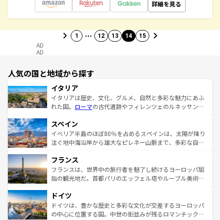
詳細を見る
…
1
12
13
14
15
AD
AD
人気の国と地域から探す
イタリア
イタリアは歴史、文化、グルメ、自然と多彩な魅力にあふ
れた国。
ローマ
の古代遺跡やフィレンツェのルネッサンス
美術、ヴェネツィアの運河など、歴史あるスポットはもち
スペイン
ろん、トスカーナの美しい田園風景やアマルフィ海岸の絶
景など、自然景観も見逃せない。観光の合間には、本場の
イベリア半島のほぼ80％を占めるスペインは、太陽が降り
ピザやパスタなど、絶品のイタリア料理を堪能することも
注ぐ地中海沿岸から雄大なピレネー山脈まで、多彩な自然
できる。朝目覚めてから夜眠るまで、すべての瞬間を楽し
と文化が詰まったヨーロッパ屈指の旅行先だ。多様な地域
フランス
ませてくれるイタリアで、忘れられない旅をしてみよう！
文化が根付くこの国では、情熱的なフラメンコ、熱気あふ
なお、新着のイタリア情報は
コンテンツ一覧
を参照してほ
れる闘牛、そして美味しいタパスが生活の一部となってい
フランスは、世界中の旅行者を魅了し続けるヨーロッパ屈
しい。
る。首都マドリードの洗練された雰囲気や、バルセロナの
指の観光地だ。首都パリのエッフェル塔やルーブル美術館
アートに溢れた街角から、地方では古代ローマ遺跡や中世
といった象徴的なスポットから、田舎町の古風な美しさま
ドイツ
の城塞都市、穏やかなビーチリゾートまで多彩な表情を見
で、幅広い魅力が詰まっている。華麗な宮殿、歴史的な大
せる。地方によって風土や気候が異なるスペインはその個
聖堂、美しいビーチ、そして豊かな自然が、訪れる者を心
ドイツは、豊かな歴史と多彩な文化が交差するヨーロッパ
性で訪れる人を魅了する。 なお、新着のスペイン情報は
コ
から魅了する。また、フランスは美食の国としても知ら
の中心に位置する国。中世の街並みが残るロマンチック街