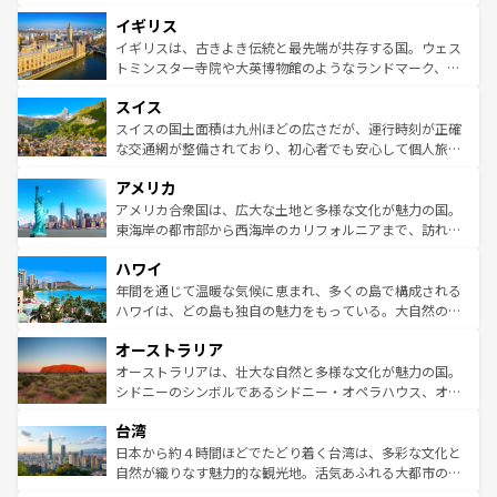
ンテンツ一覧
を参照してほしい。
れ、フランス料理はユネスコ無形文化遺産にも登録されて
道から、未来を先取りするようなモダンな都市まで多様な
イギリス
いる。シャンパンの発祥地であるランス、プロヴァンスの
顔を持つこの国は、どこを歩いても飽きることがない。ベ
香り高いラベンダー畑など、多彩な楽しみ方が可能だ。さ
ルリンの文化的活気、バイエルン州のアルプスの絶景、そ
イギリスは、古きよき伝統と最先端が共存する国。ウェス
らに、パリ以外の地域にも魅力が溢れており、どの街角に
してライン川沿いのワイン畑といった風景は必見。ビール
トミンスター寺院や大英博物館のようなランドマーク、歴
も豊かな歴史と文化が息づいている。パリ以外の個性あふ
とソーセージを味わいながら地元の人と過ごす楽しい時間
史ある大学都市、美しい丘陵地帯や牧歌的な風景など、エ
れる地方に足を運ぶとそれぞれで全く異なる文化を体験で
スイス
は、お酒好きな人にはぜひ体験してほしい。 なお、新着の
リアごとに異なる魅力がある。また、優雅なアフタヌーン
きるだろう。 なお、新着のフランス情報は
コンテンツ一覧
ドイツ情報は
コンテンツ一覧
を参照してほしい。
ティー、ビール好きにはたまらない英国パブ、サッカー観
スイスの国土面積は九州ほどの広さだが、運行時刻が正確
を参照してほしい。
戦など、本場だからこそできる体験も豊富。イギリスを旅
な交通網が整備されており、初心者でも安心して個人旅行
して楽しみつくそう。 なお、新着のイギリス情報は
コンテ
を楽しめる。日本同様に時刻表どおりの旅が可能だ。中世
アメリカ
ンツ一覧
を参照してほしい。
の建物がそのまま残る町や、スイスならではのユニークな
博物館もあり、アルプス観光だけでなく町歩きも満喫する
アメリカ合衆国は、広大な土地と多様な文化が魅力の国。
ことができる。国民の所得が高いため物価も高いが、旅行
東海岸の都市部から西海岸のカリフォルニアまで、訪れる
者向けの交通パス提供のサービスもあり、うまく活用すれ
場所ごとに異なる風景と体験が待っている。ニューヨーク
ハワイ
ば市内交通費無料で観光を楽しむこともできる。 なお、新
のような巨大都市は、観光、ショッピング、エンターテイ
着のスイス情報は
コンテンツ一覧
を参照してほしい。
ンメントが詰まった刺激的なスポットだ。一方、アメリカ
年間を通じて温暖な気候に恵まれ、多くの島で構成される
西部には大自然が広がり、グランドキャニオンやイエロー
ハワイは、どの島も独自の魅力をもっている。大自然の神
ストーン国立公園といった絶景が堪能できる。さらに、南
秘を感じたいなら、火山が生み出した壮大な景観を誇るハ
オーストラリア
部のニューオーリンズでは、音楽と美食が融合した独特の
ワイ島は見逃せない。また、定番の観光地といえばオアフ
文化が魅力。旅行者はアメリカの各地域で異なる魅力を楽
島だが、静かな自然を求めるならマウイ島やカウアイ島が
オーストラリアは、壮大な自然と多様な文化が魅力の国。
しみながら、その多様性と豊かな歴史を感じることができ
おすすめ。エメラルドグリーンに輝く海をはじめ、豊かな
シドニーのシンボルであるシドニー・オペラハウス、オー
るだろう。車でのロードトリップや列車の旅も、アメリカ
文化や歴史が息づいている。「アロハスピリット」と呼ば
ストラリア東海岸北部に広がる大サンゴ礁地帯グレートバ
ならではの贅沢な旅のスタイルだ。 なお、新着のアメリカ
台湾
れるおもてなしの心で訪れる人々を迎えてくれるハワイの
リアリーフや大陸中央部にそびえるウルル（エアーズロッ
情報は
コンテンツ一覧
を参照してほしい。
人々、おいしいローカルフードやハワイアンミュージッ
ク）、タスマニアの美しい原生林やケアンズの熱帯雨林な
日本から約４時間ほどでたどり着く台湾は、多彩な文化と
ク、伝統的なフラダンスなど、すべてがハワイの魅力を彩
ど、見どころがたくさん。また、カフェやワイン、オージ
自然が織りなす魅力的な観光地。活気あふれる大都市の台
っている。訪れるたびに新しい発見と感動が待っているハ
ービーフなどの食文化も豊かで、美味しいものであふれて
北やノスタルジックな町並みが人気な九份（ジォウフェ