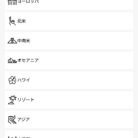
で、ホーカーズは地元の風情を楽しめる外せないスポット
ヨーロッパ
だ。訪れる人を飽きさせないシンガポールで、多様な魅力
を体感しよう。 なお、新着のシンガポール情報は
コンテン
ツ一覧
を参照してほしい。
北米
中南米
オセアニア
ハワイ
リゾート
アジア