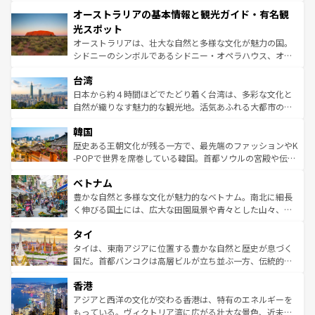
ストーン国立公園といった絶景が堪能できる。さらに、南
秘を感じたいなら、火山が生み出した壮大な景観を誇るハ
オーストラリアの基本情報と観光ガイド・有名観
部のニューオーリンズでは、音楽と美食が融合した独特の
ワイ島は見逃せない。また、定番の観光地といえばオアフ
文化が魅力。旅行者はアメリカの各地域で異なる魅力を楽
島だが、静かな自然を求めるならマウイ島やカウアイ島が
光スポット
しみながら、その多様性と豊かな歴史を感じることができ
おすすめ。エメラルドグリーンに輝く海をはじめ、豊かな
オーストラリアは、壮大な自然と多様な文化が魅力の国。
るだろう。車でのロードトリップや列車の旅も、アメリカ
文化や歴史が息づいている。「アロハスピリット」と呼ば
シドニーのシンボルであるシドニー・オペラハウス、オー
ならではの贅沢な旅のスタイルだ。 なお、新着のアメリカ
れるおもてなしの心で訪れる人々を迎えてくれるハワイの
ストラリア東海岸北部に広がる大サンゴ礁地帯グレートバ
情報は
コンテンツ一覧
を参照してほしい。
人々、おいしいローカルフードやハワイアンミュージッ
台湾
リアリーフや大陸中央部にそびえるウルル（エアーズロッ
ク、伝統的なフラダンスなど、すべてがハワイの魅力を彩
ク）、タスマニアの美しい原生林やケアンズの熱帯雨林な
日本から約４時間ほどでたどり着く台湾は、多彩な文化と
っている。訪れるたびに新しい発見と感動が待っているハ
ど、見どころがたくさん。また、カフェやワイン、オージ
自然が織りなす魅力的な観光地。活気あふれる大都市の台
ワイを、存分に味わってほしい。 なお、新着のハワイ情報
ービーフなどの食文化も豊かで、美味しいものであふれて
北やノスタルジックな町並みが人気な九份（ジォウフェ
は
コンテンツ一覧
を参照してほしい。
韓国
いる。アクティビティも充実しており、サーフィンやダイ
ン）、静ひつな山岳地帯である台湾東部など、都市の喧騒
ビング、ハイキングなど、アウトドア好きにはたまらな
と山間の静けさが共存しており、訪れる人に新しい発見と
歴史ある王朝文化が残る一方で、最先端のファッションやK
い。オーストラリアの多彩な魅力を存分に味わいつくそ
驚きをもたらしてくれる。また、奥深い台湾の食文化も魅
-POPで世界を席巻している韓国。首都ソウルの宮殿や伝統
う。 なお、新着のオーストラリア情報は
コンテンツ一覧
を
力で、夜市などの屋台グルメから高級料理、ヘルシーで美
家屋が並ぶエリアでは韓国の歴史と文化に浸ることがで
参照してほしい。
ベトナム
容にもいいと評判のスイーツなど、バラエティ豊かな料理
き、地方に足を延ばせば四季折々の自然美を楽しむことが
が味わえる。 なお、新着の台湾情報は
コンテンツ一覧
を参
できる。そして、キムチや焼肉、絶品のストリートフード
豊かな自然と多様な文化が魅力的なベトナム。南北に細長
照してほしい。
まで、さまざまな韓国料理が待っている。夜には、韓国な
く伸びる国土には、広大な田園風景や青々とした山々、世
らではのナイトライフも堪能できる。あたたかいホスピタ
界遺産に登録された壮大な自然景観が点在し、都市部では
タイ
リティに包まれながら、韓国の多彩な魅力を心ゆくまで味
急速な発展と共に伝統が息づく。ハノイの古い町並みやホ
わってみてほしい。 なお、新着の韓国情報は
コンテンツ一
ーチミン市のフランス統治時代の建物も、独特の雰囲気を
タイは、東南アジアに位置する豊かな自然と歴史が息づく
覧
を参照してほしい。
醸し出している。また、バラエティの豊かさとおいしさで
国だ。首都バンコクは高層ビルが立ち並ぶ一方、伝統的な
世界中の食通を魅了してやまないベトナム料理も魅力のひ
寺院や市場がいたるところに点在し、古きよき文化と現代
香港
とつ。フォーやバインミー、ベトナムコーヒーなどは、ぜ
の活気が交差している。北部ではチェンマイなどの山岳地
ひ現地で味わいたい。どの地域を訪れてもあたたかい人々
帯で自然と触れ合い、南部ではプーケットやクラビの美し
アジアと西洋の文化が交わる香港は、特有のエネルギーを
が旅行者を迎えてくれるので、きっと忘れられない旅にな
いビーチでリゾート気分を楽しむことができる。タイ料理
もっている。ヴィクトリア湾に広がる壮大な景色、近未来