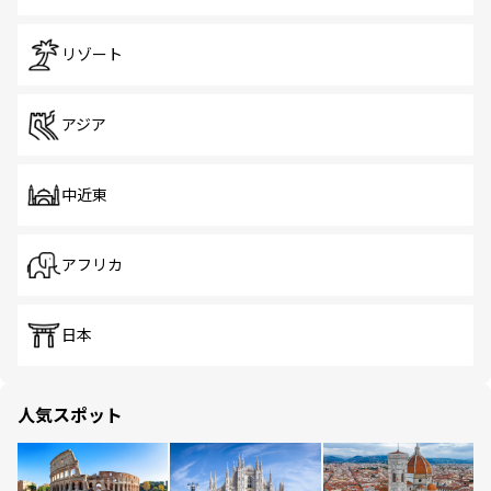
リゾート
アジア
中近東
アフリカ
日本
人気スポット