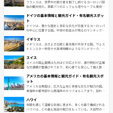
しい。
る。首都マドリードの洗練された雰囲気や、バルセロナの
フランスは、世界中の旅行者を魅了し続けるヨーロッパ屈
アートに溢れた街角から、地方では古代ローマ遺跡や中世
指の観光地だ。首都パリのエッフェル塔やルーブル美術館
の城塞都市、穏やかなビーチリゾートまで多彩な表情を見
といった象徴的なスポットから、田舎町の古風な美しさま
せる。地方によって風土や気候が異なるスペインはその個
ドイツの基本情報と観光ガイド・有名観光スポッ
で、幅広い魅力が詰まっている。華麗な宮殿、歴史的な大
性で訪れる人を魅了する。 なお、新着のスペイン情報は
コ
聖堂、美しいビーチ、そして豊かな自然が、訪れる者を心
ト
ンテンツ一覧
を参照してほしい。
から魅了する。また、フランスは美食の国としても知ら
ドイツは、豊かな歴史と多彩な文化が交差するヨーロッパ
れ、フランス料理はユネスコ無形文化遺産にも登録されて
の中心に位置する国。中世の街並みが残るロマンチック街
いる。シャンパンの発祥地であるランス、プロヴァンスの
道から、未来を先取りするようなモダンな都市まで多様な
香り高いラベンダー畑など、多彩な楽しみ方が可能だ。さ
イギリス
顔を持つこの国は、どこを歩いても飽きることがない。ベ
らに、パリ以外の地域にも魅力が溢れており、どの街角に
ルリンの文化的活気、バイエルン州のアルプスの絶景、そ
イギリスは、古きよき伝統と最先端が共存する国。ウェス
も豊かな歴史と文化が息づいている。パリ以外の個性あふ
してライン川沿いのワイン畑といった風景は必見。ビール
トミンスター寺院や大英博物館のようなランドマーク、歴
れる地方に足を運ぶとそれぞれで全く異なる文化を体験で
とソーセージを味わいながら地元の人と過ごす楽しい時間
史ある大学都市、美しい丘陵地帯や牧歌的な風景など、エ
きるだろう。 なお、新着のフランス情報は
コンテンツ一覧
スイス
は、お酒好きな人にはぜひ体験してほしい。 なお、新着の
リアごとに異なる魅力がある。また、優雅なアフタヌーン
を参照してほしい。
ドイツ情報は
コンテンツ一覧
を参照してほしい。
ティー、ビール好きにはたまらない英国パブ、サッカー観
スイスの国土面積は九州ほどの広さだが、運行時刻が正確
戦など、本場だからこそできる体験も豊富。イギリスを旅
な交通網が整備されており、初心者でも安心して個人旅行
して楽しみつくそう。 なお、新着のイギリス情報は
コンテ
を楽しめる。日本同様に時刻表どおりの旅が可能だ。中世
アメリカの基本情報と観光ガイド・有名観光スポ
ンツ一覧
を参照してほしい。
の建物がそのまま残る町や、スイスならではのユニークな
博物館もあり、アルプス観光だけでなく町歩きも満喫する
ット
ことができる。国民の所得が高いため物価も高いが、旅行
アメリカ合衆国は、広大な土地と多様な文化が魅力の国。
者向けの交通パス提供のサービスもあり、うまく活用すれ
東海岸の都市部から西海岸のカリフォルニアまで、訪れる
ば市内交通費無料で観光を楽しむこともできる。 なお、新
場所ごとに異なる風景と体験が待っている。ニューヨーク
着のスイス情報は
コンテンツ一覧
を参照してほしい。
ハワイ
のような巨大都市は、観光、ショッピング、エンターテイ
ンメントが詰まった刺激的なスポットだ。一方、アメリカ
年間を通じて温暖な気候に恵まれ、多くの島で構成される
西部には大自然が広がり、グランドキャニオンやイエロー
ハワイは、どの島も独自の魅力をもっている。大自然の神