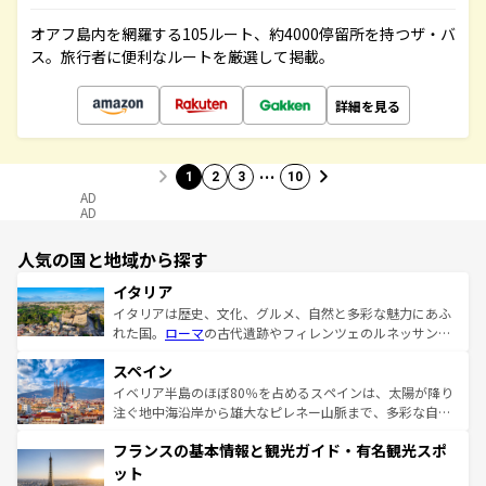
オアフ島内を網羅する105ルート、約4000停留所を持つザ・バ
ス。旅行者に便利なルートを厳選して掲載。
詳細を見る
…
1
2
3
10
AD
AD
人気の国と地域から探す
イタリア
イタリアは歴史、文化、グルメ、自然と多彩な魅力にあふ
れた国。
ローマ
の古代遺跡やフィレンツェのルネッサンス
美術、ヴェネツィアの運河など、歴史あるスポットはもち
スペイン
ろん、トスカーナの美しい田園風景やアマルフィ海岸の絶
景など、自然景観も見逃せない。観光の合間には、本場の
イベリア半島のほぼ80％を占めるスペインは、太陽が降り
ピザやパスタなど、絶品のイタリア料理を堪能することも
注ぐ地中海沿岸から雄大なピレネー山脈まで、多彩な自然
できる。朝目覚めてから夜眠るまで、すべての瞬間を楽し
と文化が詰まったヨーロッパ屈指の旅行先だ。多様な地域
フランスの基本情報と観光ガイド・有名観光スポ
ませてくれるイタリアで、忘れられない旅をしてみよう！
文化が根付くこの国では、情熱的なフラメンコ、熱気あふ
なお、新着のイタリア情報は
コンテンツ一覧
を参照してほ
れる闘牛、そして美味しいタパスが生活の一部となってい
ット