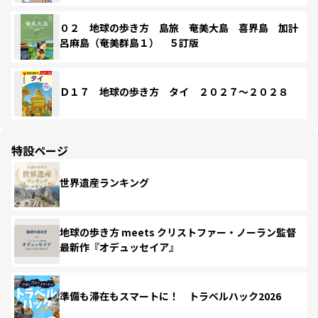
０２ 地球の歩き方 島旅 奄美大島 喜界島 加計
呂麻島（奄美群島１） ５訂版
Ｄ１７ 地球の歩き方 タイ ２０２７～２０２８
特設ページ
世界遺産ランキング
地球の歩き方 meets クリストファー・ノーラン監督
最新作『オデュッセイア』
準備も滞在もスマートに！ トラベルハック2026