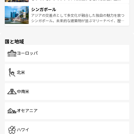
るはずだ。 なお、新着のベトナム情報は
コンテンツ一覧
を
は世界的に有名で、屋台から高級レストランまで味覚を刺
的なアートスポット、そして歴史と現代が融合した町並
参照してほしい。
シンガポール
激する。気候は一年中温暖で、どの季節にも異なる楽しみ
み、どこを訪れても感動するはず。観光スポットが密集し
が待っている。親しみやすいタイの人々、仏教を中心とし
ており、効率よく見どころを回れるのも魅力。息をのむよ
アジアの交差点として多文化が融合した独自の魅力を放つ
た文化、そして多様な観光資源が、訪れる旅人を魅了し続
うな絶景から文化的な体験まで、香港を存分に楽しみ尽く
シンガポール。未来的な建築物が並ぶマリーナベイ、歴史
ける。 なお、新着のタイ情報は
コンテンツ一覧
を参照して
そう。 なお、新着の香港情報は
コンテンツ一覧
を参照して
と伝統を感じられるエスニックタウン、多数の緑豊かな公
ほしい。
ほしい。
園や自然保護区など、自然が調和した近代的な景観と文化
の多様性あふれるカラフルな町は、どこを歩いても新しい
国と地域
発見がある。さらに、治安のよさや充実した公共交通機関
も、旅行者にとっては魅力的なポイント。グルメも豊富
で、ホーカーズは地元の風情を楽しめる外せないスポット
ヨーロッパ
だ。訪れる人を飽きさせないシンガポールで、多様な魅力
を体感しよう。 なお、新着のシンガポール情報は
コンテン
ツ一覧
を参照してほしい。
北米
中南米
オセアニア
ハワイ