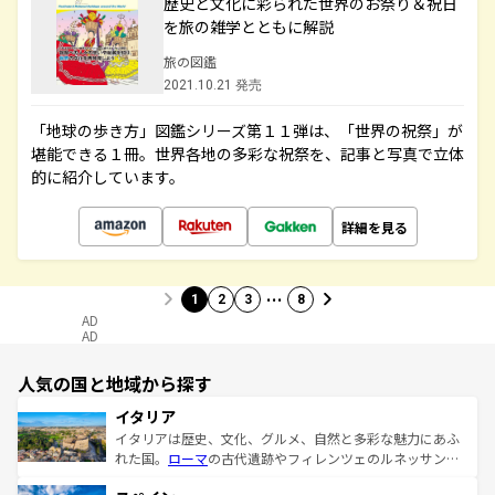
歴史と文化に彩られた世界のお祭り＆祝日
を旅の雑学とともに解説
旅の図鑑
2021.10.21 発売
「地球の歩き方」図鑑シリーズ第１１弾は、「世界の祝祭」が
堪能できる１冊。世界各地の多彩な祝祭を、記事と写真で立体
的に紹介しています。
詳細を見る
…
1
2
3
8
AD
AD
人気の国と地域から探す
イタリア
イタリアは歴史、文化、グルメ、自然と多彩な魅力にあふ
れた国。
ローマ
の古代遺跡やフィレンツェのルネッサンス
美術、ヴェネツィアの運河など、歴史あるスポットはもち