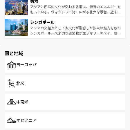
香港
とつ。フォーやバインミー、ベトナムコーヒーなどは、ぜ
の活気が交差している。北部ではチェンマイなどの山岳地
ひ現地で味わいたい。どの地域を訪れてもあたたかい人々
帯で自然と触れ合い、南部ではプーケットやクラビの美し
アジアと西洋の文化が交わる香港は、特有のエネルギーを
が旅行者を迎えてくれるので、きっと忘れられない旅にな
いビーチでリゾート気分を楽しむことができる。タイ料理
もっている。ヴィクトリア湾に広がる壮大な景色、近未来
るはずだ。 なお、新着のベトナム情報は
コンテンツ一覧
を
は世界的に有名で、屋台から高級レストランまで味覚を刺
的なアートスポット、そして歴史と現代が融合した町並
参照してほしい。
シンガポール
激する。気候は一年中温暖で、どの季節にも異なる楽しみ
み、どこを訪れても感動するはず。観光スポットが密集し
が待っている。親しみやすいタイの人々、仏教を中心とし
ており、効率よく見どころを回れるのも魅力。息をのむよ
アジアの交差点として多文化が融合した独自の魅力を放つ
た文化、そして多様な観光資源が、訪れる旅人を魅了し続
うな絶景から文化的な体験まで、香港を存分に楽しみ尽く
シンガポール。未来的な建築物が並ぶマリーナベイ、歴史
ける。 なお、新着のタイ情報は
コンテンツ一覧
を参照して
そう。 なお、新着の香港情報は
コンテンツ一覧
を参照して
と伝統を感じられるエスニックタウン、多数の緑豊かな公
ほしい。
ほしい。
園や自然保護区など、自然が調和した近代的な景観と文化
の多様性あふれるカラフルな町は、どこを歩いても新しい
国と地域
発見がある。さらに、治安のよさや充実した公共交通機関
も、旅行者にとっては魅力的なポイント。グルメも豊富
で、ホーカーズは地元の風情を楽しめる外せないスポット
ヨーロッパ
だ。訪れる人を飽きさせないシンガポールで、多様な魅力
を体感しよう。 なお、新着のシンガポール情報は
コンテン
ツ一覧
を参照してほしい。
北米
中南米
オセアニア