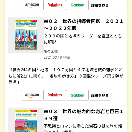
詳細を見る
Ｗ０２ 世界の指導者図鑑 ２０２１
～２０２２年版
２０８の国と地域のリーダーを経歴ととも
に解説
旅の図鑑
2021.03.18 発売
『世界244の国と地域 １９７ヵ国と４７地域を旅の雑学とと
もに解説』に続く、「地球の歩き方」の図鑑シリーズ第２弾が
登場！
詳細を見る
Ｗ０３ 世界の魅力的な奇岩と巨石１
３９選
不思議とロマンに満ちた岩石の謎を旅の雑