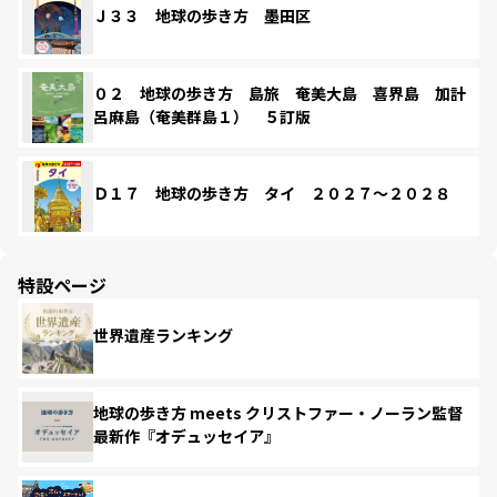
Ｊ３３ 地球の歩き方 墨田区
０２ 地球の歩き方 島旅 奄美大島 喜界島 加計
呂麻島（奄美群島１） ５訂版
Ｄ１７ 地球の歩き方 タイ ２０２７～２０２８
特設ページ
世界遺産ランキング
地球の歩き方 meets クリストファー・ノーラン監督
最新作『オデュッセイア』