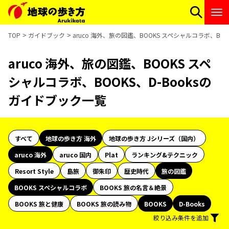
TOP
ガイドブック
aruco 海外、旅の図鑑、BOOKS スペシャルコラボ、BO
aruco 海外、旅の図鑑、BOOKS スペ
シャルコラボ、BOOKS、D-Booksの
ガイドブック一覧
すべて
地球の歩き方 海外
地球の歩き方 Jシリーズ（国内）
aruco 海外
aruco 国内
Plat
ランキング&テクニック
Resort Style
島旅
御朱印
歴史時代
旅の図鑑
BOOKS スペシャルコラボ
BOOKS 旅の名言＆絶景
BOOKS 旅と健康
BOOKS 旅の読み物
BOOKS
D-Books
絞り込み条件を追加