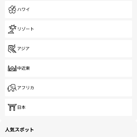
ハワイ
リゾート
アジア
中近東
アフリカ
日本
人気スポット