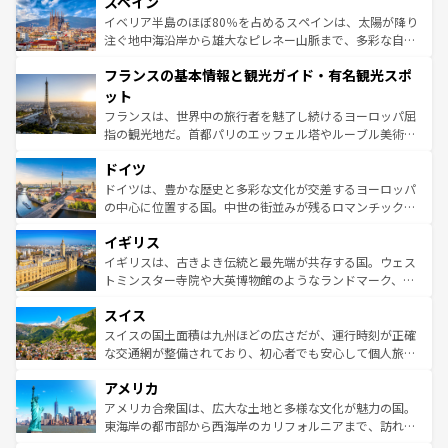
スペイン
ろん、トスカーナの美しい田園風景やアマルフィ海岸の絶
景など、自然景観も見逃せない。観光の合間には、本場の
イベリア半島のほぼ80％を占めるスペインは、太陽が降り
ピザやパスタなど、絶品のイタリア料理を堪能することも
注ぐ地中海沿岸から雄大なピレネー山脈まで、多彩な自然
できる。朝目覚めてから夜眠るまで、すべての瞬間を楽し
と文化が詰まったヨーロッパ屈指の旅行先だ。多様な地域
フランスの基本情報と観光ガイド・有名観光スポ
ませてくれるイタリアで、忘れられない旅をしてみよう！
文化が根付くこの国では、情熱的なフラメンコ、熱気あふ
なお、新着のイタリア情報は
コンテンツ一覧
を参照してほ
れる闘牛、そして美味しいタパスが生活の一部となってい
ット
しい。
る。首都マドリードの洗練された雰囲気や、バルセロナの
フランスは、世界中の旅行者を魅了し続けるヨーロッパ屈
アートに溢れた街角から、地方では古代ローマ遺跡や中世
指の観光地だ。首都パリのエッフェル塔やルーブル美術館
の城塞都市、穏やかなビーチリゾートまで多彩な表情を見
といった象徴的なスポットから、田舎町の古風な美しさま
せる。地方によって風土や気候が異なるスペインはその個
ドイツ
で、幅広い魅力が詰まっている。華麗な宮殿、歴史的な大
性で訪れる人を魅了する。 なお、新着のスペイン情報は
コ
聖堂、美しいビーチ、そして豊かな自然が、訪れる者を心
ドイツは、豊かな歴史と多彩な文化が交差するヨーロッパ
ンテンツ一覧
を参照してほしい。
から魅了する。また、フランスは美食の国としても知ら
の中心に位置する国。中世の街並みが残るロマンチック街
れ、フランス料理はユネスコ無形文化遺産にも登録されて
道から、未来を先取りするようなモダンな都市まで多様な
イギリス
いる。シャンパンの発祥地であるランス、プロヴァンスの
顔を持つこの国は、どこを歩いても飽きることがない。ベ
香り高いラベンダー畑など、多彩な楽しみ方が可能だ。さ
ルリンの文化的活気、バイエルン州のアルプスの絶景、そ
イギリスは、古きよき伝統と最先端が共存する国。ウェス
らに、パリ以外の地域にも魅力が溢れており、どの街角に
してライン川沿いのワイン畑といった風景は必見。ビール
トミンスター寺院や大英博物館のようなランドマーク、歴
も豊かな歴史と文化が息づいている。パリ以外の個性あふ
とソーセージを味わいながら地元の人と過ごす楽しい時間
史ある大学都市、美しい丘陵地帯や牧歌的な風景など、エ
れる地方に足を運ぶとそれぞれで全く異なる文化を体験で
スイス
は、お酒好きな人にはぜひ体験してほしい。 なお、新着の
リアごとに異なる魅力がある。また、優雅なアフタヌーン
きるだろう。 なお、新着のフランス情報は
コンテンツ一覧
ドイツ情報は
コンテンツ一覧
を参照してほしい。
ティー、ビール好きにはたまらない英国パブ、サッカー観
スイスの国土面積は九州ほどの広さだが、運行時刻が正確
を参照してほしい。
戦など、本場だからこそできる体験も豊富。イギリスを旅
な交通網が整備されており、初心者でも安心して個人旅行
して楽しみつくそう。 なお、新着のイギリス情報は
コンテ
を楽しめる。日本同様に時刻表どおりの旅が可能だ。中世
アメリカ
ンツ一覧
を参照してほしい。
の建物がそのまま残る町や、スイスならではのユニークな
博物館もあり、アルプス観光だけでなく町歩きも満喫する
アメリカ合衆国は、広大な土地と多様な文化が魅力の国。
ことができる。国民の所得が高いため物価も高いが、旅行
東海岸の都市部から西海岸のカリフォルニアまで、訪れる
者向けの交通パス提供のサービスもあり、うまく活用すれ
場所ごとに異なる風景と体験が待っている。ニューヨーク