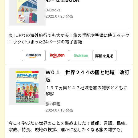
D-Books
2022.07.20 発売
久しぶりの海外旅行でも大丈夫！旅の手配や準備に使えるテク
ニックがつまった24ページの電子書籍
詳細を見る
Ｗ０１ 世界２４４の国と地域 改訂
版
１９７ヵ国と４７地域を旅の雑学とともに
解説
旅の図鑑
2024.07.18 発売
今こそ学びたい世界のことを集めました！首都、言語、民族、
宗教、特長、現地の挨拶、誰かに話したくなる旅の雑学も。