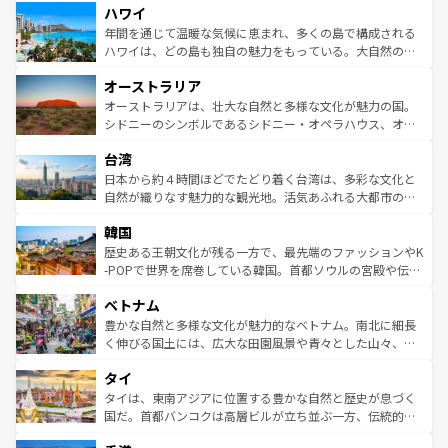
ハワイ
ば市内交通費無料で観光を楽しむこともできる。 なお、新
のような巨大都市は、観光、ショッピング、エンターテイ
着のスイス情報は
コンテンツ一覧
を参照してほしい。
ンメントが詰まった刺激的なスポットだ。一方、アメリカ
年間を通じて温暖な気候に恵まれ、多くの島で構成される
西部には大自然が広がり、グランドキャニオンやイエロー
ハワイは、どの島も独自の魅力をもっている。大自然の神
ストーン国立公園といった絶景が堪能できる。さらに、南
秘を感じたいなら、火山が生み出した壮大な景観を誇るハ
オーストラリア
部のニューオーリンズでは、音楽と美食が融合した独特の
ワイ島は見逃せない。また、定番の観光地といえばオアフ
文化が魅力。旅行者はアメリカの各地域で異なる魅力を楽
島だが、静かな自然を求めるならマウイ島やカウアイ島が
オーストラリアは、壮大な自然と多様な文化が魅力の国。
しみながら、その多様性と豊かな歴史を感じることができ
おすすめ。エメラルドグリーンに輝く海をはじめ、豊かな
シドニーのシンボルであるシドニー・オペラハウス、オー
るだろう。車でのロードトリップや列車の旅も、アメリカ
文化や歴史が息づいている。「アロハスピリット」と呼ば
ストラリア東海岸北部に広がる大サンゴ礁地帯グレートバ
ならではの贅沢な旅のスタイルだ。 なお、新着のアメリカ
台湾
れるおもてなしの心で訪れる人々を迎えてくれるハワイの
リアリーフや大陸中央部にそびえるウルル（エアーズロッ
情報は
コンテンツ一覧
を参照してほしい。
人々、おいしいローカルフードやハワイアンミュージッ
ク）、タスマニアの美しい原生林やケアンズの熱帯雨林な
日本から約４時間ほどでたどり着く台湾は、多彩な文化と
ク、伝統的なフラダンスなど、すべてがハワイの魅力を彩
ど、見どころがたくさん。また、カフェやワイン、オージ
自然が織りなす魅力的な観光地。活気あふれる大都市の台
っている。訪れるたびに新しい発見と感動が待っているハ
ービーフなどの食文化も豊かで、美味しいものであふれて
北やノスタルジックな町並みが人気な九份（ジォウフェ
ワイを、存分に味わってほしい。 なお、新着のハワイ情報
韓国
いる。アクティビティも充実しており、サーフィンやダイ
ン）、静ひつな山岳地帯である台湾東部など、都市の喧騒
は
コンテンツ一覧
を参照してほしい。
ビング、ハイキングなど、アウトドア好きにはたまらな
と山間の静けさが共存しており、訪れる人に新しい発見と
歴史ある王朝文化が残る一方で、最先端のファッションやK
い。オーストラリアの多彩な魅力を存分に味わいつくそ
驚きをもたらしてくれる。また、奥深い台湾の食文化も魅
-POPで世界を席巻している韓国。首都ソウルの宮殿や伝統
う。 なお、新着のオーストラリア情報は
コンテンツ一覧
を
力で、夜市などの屋台グルメから高級料理、ヘルシーで美
家屋が並ぶエリアでは韓国の歴史と文化に浸ることがで
参照してほしい。
ベトナム
容にもいいと評判のスイーツなど、バラエティ豊かな料理
き、地方に足を延ばせば四季折々の自然美を楽しむことが
が味わえる。 なお、新着の台湾情報は
コンテンツ一覧
を参
できる。そして、キムチや焼肉、絶品のストリートフード
豊かな自然と多様な文化が魅力的なベトナム。南北に細長
照してほしい。
まで、さまざまな韓国料理が待っている。夜には、韓国な
く伸びる国土には、広大な田園風景や青々とした山々、世
らではのナイトライフも堪能できる。あたたかいホスピタ
界遺産に登録された壮大な自然景観が点在し、都市部では
タイ
リティに包まれながら、韓国の多彩な魅力を心ゆくまで味
急速な発展と共に伝統が息づく。ハノイの古い町並みやホ
わってみてほしい。 なお、新着の韓国情報は
コンテンツ一
ーチミン市のフランス統治時代の建物も、独特の雰囲気を
タイは、東南アジアに位置する豊かな自然と歴史が息づく
覧
を参照してほしい。
醸し出している。また、バラエティの豊かさとおいしさで
国だ。首都バンコクは高層ビルが立ち並ぶ一方、伝統的な
世界中の食通を魅了してやまないベトナム料理も魅力のひ
寺院や市場がいたるところに点在し、古きよき文化と現代