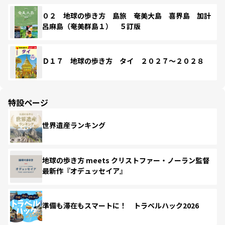
０２ 地球の歩き方 島旅 奄美大島 喜界島 加計
呂麻島（奄美群島１） ５訂版
Ｄ１７ 地球の歩き方 タイ ２０２７～２０２８
特設ページ
世界遺産ランキング
地球の歩き方 meets クリストファー・ノーラン監督
最新作『オデュッセイア』
準備も滞在もスマートに！ トラベルハック2026