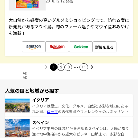
2018.12.12 発売
大自然から感度の高いグルメ＆ショッピングまで、訪れる度に
新発見があるマウイ島。旬のファーム巡りやマウイ産おみやげ
も満載！
詳細を見る
…
1
2
3
11
AD
AD
人気の国と地域から探す
イタリア
イタリアは歴史、文化、グルメ、自然と多彩な魅力にあふ
れた国。
ローマ
の古代遺跡やフィレンツェのルネッサンス
美術、ヴェネツィアの運河など、歴史あるスポットはもち
スペイン
ろん、トスカーナの美しい田園風景やアマルフィ海岸の絶
景など、自然景観も見逃せない。観光の合間には、本場の
イベリア半島のほぼ80％を占めるスペインは、太陽が降り
ピザやパスタなど、絶品のイタリア料理を堪能することも
注ぐ地中海沿岸から雄大なピレネー山脈まで、多彩な自然