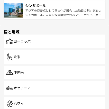
るはずだ。 なお、新着のベトナム情報は
コンテンツ一覧
を
は世界的に有名で、屋台から高級レストランまで味覚を刺
的なアートスポット、そして歴史と現代が融合した町並
参照してほしい。
シンガポール
激する。気候は一年中温暖で、どの季節にも異なる楽しみ
み、どこを訪れても感動するはず。観光スポットが密集し
が待っている。親しみやすいタイの人々、仏教を中心とし
ており、効率よく見どころを回れるのも魅力。息をのむよ
アジアの交差点として多文化が融合した独自の魅力を放つ
た文化、そして多様な観光資源が、訪れる旅人を魅了し続
うな絶景から文化的な体験まで、香港を存分に楽しみ尽く
シンガポール。未来的な建築物が並ぶマリーナベイ、歴史
ける。 なお、新着のタイ情報は
コンテンツ一覧
を参照して
そう。 なお、新着の香港情報は
コンテンツ一覧
を参照して
と伝統を感じられるエスニックタウン、多数の緑豊かな公
ほしい。
ほしい。
園や自然保護区など、自然が調和した近代的な景観と文化
の多様性あふれるカラフルな町は、どこを歩いても新しい
国と地域
発見がある。さらに、治安のよさや充実した公共交通機関
も、旅行者にとっては魅力的なポイント。グルメも豊富
で、ホーカーズは地元の風情を楽しめる外せないスポット
ヨーロッパ
だ。訪れる人を飽きさせないシンガポールで、多様な魅力
を体感しよう。 なお、新着のシンガポール情報は
コンテン
ツ一覧
を参照してほしい。
北米
中南米
オセアニア
ハワイ