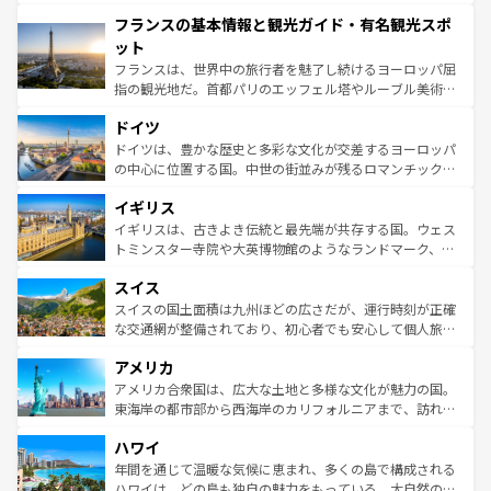
できる。朝目覚めてから夜眠るまで、すべての瞬間を楽し
と文化が詰まったヨーロッパ屈指の旅行先だ。多様な地域
フランスの基本情報と観光ガイド・有名観光スポ
ませてくれるイタリアで、忘れられない旅をしてみよう！
文化が根付くこの国では、情熱的なフラメンコ、熱気あふ
なお、新着のイタリア情報は
コンテンツ一覧
を参照してほ
れる闘牛、そして美味しいタパスが生活の一部となってい
ット
しい。
る。首都マドリードの洗練された雰囲気や、バルセロナの
フランスは、世界中の旅行者を魅了し続けるヨーロッパ屈
アートに溢れた街角から、地方では古代ローマ遺跡や中世
指の観光地だ。首都パリのエッフェル塔やルーブル美術館
の城塞都市、穏やかなビーチリゾートまで多彩な表情を見
といった象徴的なスポットから、田舎町の古風な美しさま
せる。地方によって風土や気候が異なるスペインはその個
ドイツ
で、幅広い魅力が詰まっている。華麗な宮殿、歴史的な大
性で訪れる人を魅了する。 なお、新着のスペイン情報は
コ
聖堂、美しいビーチ、そして豊かな自然が、訪れる者を心
ドイツは、豊かな歴史と多彩な文化が交差するヨーロッパ
ンテンツ一覧
を参照してほしい。
から魅了する。また、フランスは美食の国としても知ら
の中心に位置する国。中世の街並みが残るロマンチック街
れ、フランス料理はユネスコ無形文化遺産にも登録されて
道から、未来を先取りするようなモダンな都市まで多様な
イギリス
いる。シャンパンの発祥地であるランス、プロヴァンスの
顔を持つこの国は、どこを歩いても飽きることがない。ベ
香り高いラベンダー畑など、多彩な楽しみ方が可能だ。さ
ルリンの文化的活気、バイエルン州のアルプスの絶景、そ
イギリスは、古きよき伝統と最先端が共存する国。ウェス
らに、パリ以外の地域にも魅力が溢れており、どの街角に
してライン川沿いのワイン畑といった風景は必見。ビール
トミンスター寺院や大英博物館のようなランドマーク、歴
も豊かな歴史と文化が息づいている。パリ以外の個性あふ
とソーセージを味わいながら地元の人と過ごす楽しい時間
史ある大学都市、美しい丘陵地帯や牧歌的な風景など、エ
れる地方に足を運ぶとそれぞれで全く異なる文化を体験で
スイス
は、お酒好きな人にはぜひ体験してほしい。 なお、新着の
リアごとに異なる魅力がある。また、優雅なアフタヌーン
きるだろう。 なお、新着のフランス情報は
コンテンツ一覧
ドイツ情報は
コンテンツ一覧
を参照してほしい。
ティー、ビール好きにはたまらない英国パブ、サッカー観
スイスの国土面積は九州ほどの広さだが、運行時刻が正確
を参照してほしい。
戦など、本場だからこそできる体験も豊富。イギリスを旅
な交通網が整備されており、初心者でも安心して個人旅行
して楽しみつくそう。 なお、新着のイギリス情報は
コンテ
を楽しめる。日本同様に時刻表どおりの旅が可能だ。中世
アメリカ
ンツ一覧
を参照してほしい。
の建物がそのまま残る町や、スイスならではのユニークな
博物館もあり、アルプス観光だけでなく町歩きも満喫する
アメリカ合衆国は、広大な土地と多様な文化が魅力の国。
ことができる。国民の所得が高いため物価も高いが、旅行
東海岸の都市部から西海岸のカリフォルニアまで、訪れる
者向けの交通パス提供のサービスもあり、うまく活用すれ
場所ごとに異なる風景と体験が待っている。ニューヨーク
ハワイ
ば市内交通費無料で観光を楽しむこともできる。 なお、新
のような巨大都市は、観光、ショッピング、エンターテイ
着のスイス情報は
コンテンツ一覧
を参照してほしい。
ンメントが詰まった刺激的なスポットだ。一方、アメリカ
年間を通じて温暖な気候に恵まれ、多くの島で構成される
西部には大自然が広がり、グランドキャニオンやイエロー
ハワイは、どの島も独自の魅力をもっている。大自然の神