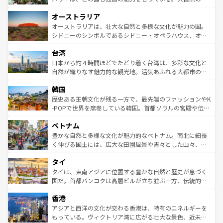
ストーン国立公園といった絶景が堪能できる。さらに、南
秘を感じたいなら、火山が生み出した壮大な景観を誇るハ
オーストラリア
部のニューオーリンズでは、音楽と美食が融合した独特の
ワイ島は見逃せない。また、定番の観光地といえばオアフ
文化が魅力。旅行者はアメリカの各地域で異なる魅力を楽
島だが、静かな自然を求めるならマウイ島やカウアイ島が
オーストラリアは、壮大な自然と多様な文化が魅力の国。
しみながら、その多様性と豊かな歴史を感じることができ
おすすめ。エメラルドグリーンに輝く海をはじめ、豊かな
シドニーのシンボルであるシドニー・オペラハウス、オー
るだろう。車でのロードトリップや列車の旅も、アメリカ
文化や歴史が息づいている。「アロハスピリット」と呼ば
ストラリア東海岸北部に広がる大サンゴ礁地帯グレートバ
ならではの贅沢な旅のスタイルだ。 なお、新着のアメリカ
台湾
れるおもてなしの心で訪れる人々を迎えてくれるハワイの
リアリーフや大陸中央部にそびえるウルル（エアーズロッ
情報は
コンテンツ一覧
を参照してほしい。
人々、おいしいローカルフードやハワイアンミュージッ
ク）、タスマニアの美しい原生林やケアンズの熱帯雨林な
日本から約４時間ほどでたどり着く台湾は、多彩な文化と
ク、伝統的なフラダンスなど、すべてがハワイの魅力を彩
ど、見どころがたくさん。また、カフェやワイン、オージ
自然が織りなす魅力的な観光地。活気あふれる大都市の台
っている。訪れるたびに新しい発見と感動が待っているハ
ービーフなどの食文化も豊かで、美味しいものであふれて
北やノスタルジックな町並みが人気な九份（ジォウフェ
ワイを、存分に味わってほしい。 なお、新着のハワイ情報
韓国
いる。アクティビティも充実しており、サーフィンやダイ
ン）、静ひつな山岳地帯である台湾東部など、都市の喧騒
は
コンテンツ一覧
を参照してほしい。
ビング、ハイキングなど、アウトドア好きにはたまらな
と山間の静けさが共存しており、訪れる人に新しい発見と
歴史ある王朝文化が残る一方で、最先端のファッションやK
い。オーストラリアの多彩な魅力を存分に味わいつくそ
驚きをもたらしてくれる。また、奥深い台湾の食文化も魅
-POPで世界を席巻している韓国。首都ソウルの宮殿や伝統
う。 なお、新着のオーストラリア情報は
コンテンツ一覧
を
力で、夜市などの屋台グルメから高級料理、ヘルシーで美
家屋が並ぶエリアでは韓国の歴史と文化に浸ることがで
参照してほしい。
ベトナム
容にもいいと評判のスイーツなど、バラエティ豊かな料理
き、地方に足を延ばせば四季折々の自然美を楽しむことが
が味わえる。 なお、新着の台湾情報は
コンテンツ一覧
を参
できる。そして、キムチや焼肉、絶品のストリートフード
豊かな自然と多様な文化が魅力的なベトナム。南北に細長
照してほしい。
まで、さまざまな韓国料理が待っている。夜には、韓国な
く伸びる国土には、広大な田園風景や青々とした山々、世
らではのナイトライフも堪能できる。あたたかいホスピタ
界遺産に登録された壮大な自然景観が点在し、都市部では
タイ
リティに包まれながら、韓国の多彩な魅力を心ゆくまで味
急速な発展と共に伝統が息づく。ハノイの古い町並みやホ
わってみてほしい。 なお、新着の韓国情報は
コンテンツ一
ーチミン市のフランス統治時代の建物も、独特の雰囲気を
タイは、東南アジアに位置する豊かな自然と歴史が息づく
覧
を参照してほしい。
醸し出している。また、バラエティの豊かさとおいしさで
国だ。首都バンコクは高層ビルが立ち並ぶ一方、伝統的な
世界中の食通を魅了してやまないベトナム料理も魅力のひ
寺院や市場がいたるところに点在し、古きよき文化と現代
香港
とつ。フォーやバインミー、ベトナムコーヒーなどは、ぜ
の活気が交差している。北部ではチェンマイなどの山岳地
ひ現地で味わいたい。どの地域を訪れてもあたたかい人々
帯で自然と触れ合い、南部ではプーケットやクラビの美し
アジアと西洋の文化が交わる香港は、特有のエネルギーを
が旅行者を迎えてくれるので、きっと忘れられない旅にな
いビーチでリゾート気分を楽しむことができる。タイ料理
もっている。ヴィクトリア湾に広がる壮大な景色、近未来