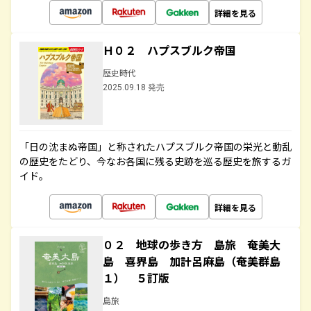
詳細を見る
Ｈ０２ ハプスブルク帝国
歴史時代
2025.09.18 発売
「日の沈まぬ帝国」と称されたハプスブルク帝国の栄光と動乱
の歴史をたどり、今なお各国に残る史跡を巡る歴史を旅するガ
イド。
詳細を見る
０２ 地球の歩き方 島旅 奄美大
島 喜界島 加計呂麻島（奄美群島
１） ５訂版
島旅