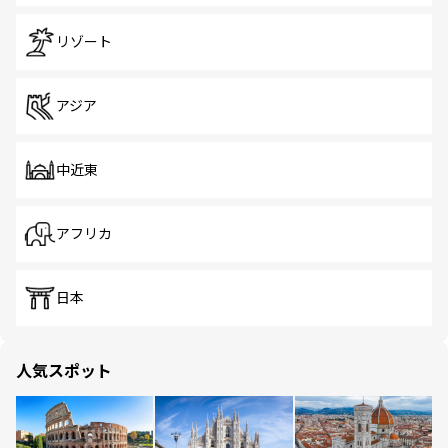
リゾート
アジア
中近東
アフリカ
日本
人気スポット