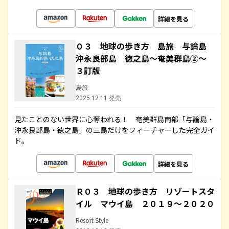
詳細を見る
０３ 地球の歩き方 島旅 与論島
沖永良部島 徳之島～奄美群島②～
３訂版
島旅
2025.12.11 発売
見たことのない世界に心奪われる！ 奄美群島南部「与論島・
沖永良部島・徳之島」の三島だけをフィーチャーした完全ガイ
ド。
詳細を見る
Ｒ０３ 地球の歩き方 リゾートスタ
イル マウイ島 ２０１９～２０２０
Resort Style