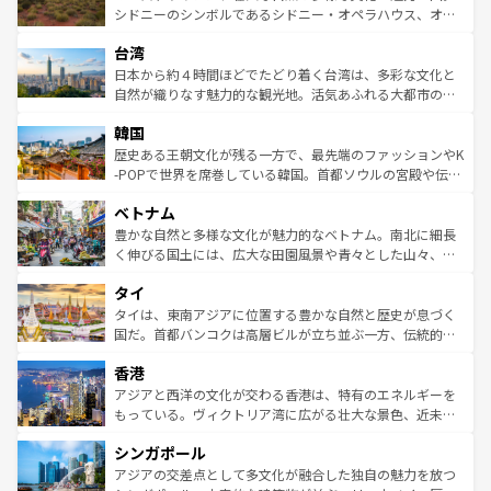
しみながら、その多様性と豊かな歴史を感じることができ
おすすめ。エメラルドグリーンに輝く海をはじめ、豊かな
シドニーのシンボルであるシドニー・オペラハウス、オー
るだろう。車でのロードトリップや列車の旅も、アメリカ
文化や歴史が息づいている。「アロハスピリット」と呼ば
ストラリア東海岸北部に広がる大サンゴ礁地帯グレートバ
ならではの贅沢な旅のスタイルだ。 なお、新着のアメリカ
台湾
れるおもてなしの心で訪れる人々を迎えてくれるハワイの
リアリーフや大陸中央部にそびえるウルル（エアーズロッ
情報は
コンテンツ一覧
を参照してほしい。
人々、おいしいローカルフードやハワイアンミュージッ
ク）、タスマニアの美しい原生林やケアンズの熱帯雨林な
日本から約４時間ほどでたどり着く台湾は、多彩な文化と
ク、伝統的なフラダンスなど、すべてがハワイの魅力を彩
ど、見どころがたくさん。また、カフェやワイン、オージ
自然が織りなす魅力的な観光地。活気あふれる大都市の台
っている。訪れるたびに新しい発見と感動が待っているハ
ービーフなどの食文化も豊かで、美味しいものであふれて
北やノスタルジックな町並みが人気な九份（ジォウフェ
ワイを、存分に味わってほしい。 なお、新着のハワイ情報
韓国
いる。アクティビティも充実しており、サーフィンやダイ
ン）、静ひつな山岳地帯である台湾東部など、都市の喧騒
は
コンテンツ一覧
を参照してほしい。
ビング、ハイキングなど、アウトドア好きにはたまらな
と山間の静けさが共存しており、訪れる人に新しい発見と
歴史ある王朝文化が残る一方で、最先端のファッションやK
い。オーストラリアの多彩な魅力を存分に味わいつくそ
驚きをもたらしてくれる。また、奥深い台湾の食文化も魅
-POPで世界を席巻している韓国。首都ソウルの宮殿や伝統
う。 なお、新着のオーストラリア情報は
コンテンツ一覧
を
力で、夜市などの屋台グルメから高級料理、ヘルシーで美
家屋が並ぶエリアでは韓国の歴史と文化に浸ることがで
参照してほしい。
ベトナム
容にもいいと評判のスイーツなど、バラエティ豊かな料理
き、地方に足を延ばせば四季折々の自然美を楽しむことが
が味わえる。 なお、新着の台湾情報は
コンテンツ一覧
を参
できる。そして、キムチや焼肉、絶品のストリートフード
豊かな自然と多様な文化が魅力的なベトナム。南北に細長
照してほしい。
まで、さまざまな韓国料理が待っている。夜には、韓国な
く伸びる国土には、広大な田園風景や青々とした山々、世
らではのナイトライフも堪能できる。あたたかいホスピタ
界遺産に登録された壮大な自然景観が点在し、都市部では
タイ
リティに包まれながら、韓国の多彩な魅力を心ゆくまで味
急速な発展と共に伝統が息づく。ハノイの古い町並みやホ
わってみてほしい。 なお、新着の韓国情報は
コンテンツ一
ーチミン市のフランス統治時代の建物も、独特の雰囲気を
タイは、東南アジアに位置する豊かな自然と歴史が息づく
覧
を参照してほしい。
醸し出している。また、バラエティの豊かさとおいしさで
国だ。首都バンコクは高層ビルが立ち並ぶ一方、伝統的な
世界中の食通を魅了してやまないベトナム料理も魅力のひ
寺院や市場がいたるところに点在し、古きよき文化と現代
香港
とつ。フォーやバインミー、ベトナムコーヒーなどは、ぜ
の活気が交差している。北部ではチェンマイなどの山岳地
ひ現地で味わいたい。どの地域を訪れてもあたたかい人々
帯で自然と触れ合い、南部ではプーケットやクラビの美し
アジアと西洋の文化が交わる香港は、特有のエネルギーを
が旅行者を迎えてくれるので、きっと忘れられない旅にな
いビーチでリゾート気分を楽しむことができる。タイ料理
もっている。ヴィクトリア湾に広がる壮大な景色、近未来
るはずだ。 なお、新着のベトナム情報は
コンテンツ一覧
を
は世界的に有名で、屋台から高級レストランまで味覚を刺
的なアートスポット、そして歴史と現代が融合した町並
参照してほしい。
シンガポール
激する。気候は一年中温暖で、どの季節にも異なる楽しみ
み、どこを訪れても感動するはず。観光スポットが密集し
が待っている。親しみやすいタイの人々、仏教を中心とし
ており、効率よく見どころを回れるのも魅力。息をのむよ
アジアの交差点として多文化が融合した独自の魅力を放つ