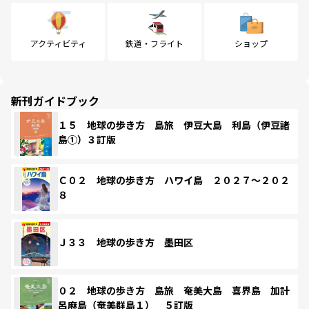
アクティビティ
鉄道・フライト
ショップ
新刊ガイドブック
１５ 地球の歩き方 島旅 伊豆大島 利島（伊豆諸
島①）３訂版
Ｃ０２ 地球の歩き方 ハワイ島 ２０２７～２０２
８
Ｊ３３ 地球の歩き方 墨田区
０２ 地球の歩き方 島旅 奄美大島 喜界島 加計
呂麻島（奄美群島１） ５訂版