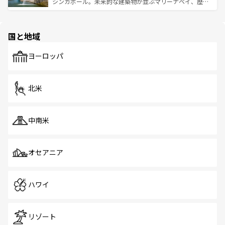
た文化、そして多様な観光資源が、訪れる旅人を魅了し続
うな絶景から文化的な体験まで、香港を存分に楽しみ尽く
シンガポール。未来的な建築物が並ぶマリーナベイ、歴史
ける。 なお、新着のタイ情報は
コンテンツ一覧
を参照して
そう。 なお、新着の香港情報は
コンテンツ一覧
を参照して
と伝統を感じられるエスニックタウン、多数の緑豊かな公
ほしい。
ほしい。
園や自然保護区など、自然が調和した近代的な景観と文化
の多様性あふれるカラフルな町は、どこを歩いても新しい
国と地域
発見がある。さらに、治安のよさや充実した公共交通機関
も、旅行者にとっては魅力的なポイント。グルメも豊富
で、ホーカーズは地元の風情を楽しめる外せないスポット
ヨーロッパ
だ。訪れる人を飽きさせないシンガポールで、多様な魅力
を体感しよう。 なお、新着のシンガポール情報は
コンテン
ツ一覧
を参照してほしい。
北米
中南米
オセアニア
ハワイ
リゾート