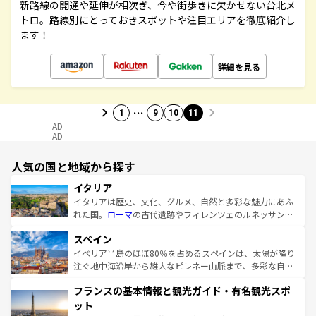
新路線の開通や延伸が相次ぎ、今や街歩きに欠かせない台北メ
トロ。路線別にとっておきスポットや注目エリアを徹底紹介し
ます！
詳細を見る
…
1
9
10
11
AD
AD
人気の国と地域から探す
イタリア
イタリアは歴史、文化、グルメ、自然と多彩な魅力にあふ
れた国。
ローマ
の古代遺跡やフィレンツェのルネッサンス
美術、ヴェネツィアの運河など、歴史あるスポットはもち
スペイン
ろん、トスカーナの美しい田園風景やアマルフィ海岸の絶
景など、自然景観も見逃せない。観光の合間には、本場の
イベリア半島のほぼ80％を占めるスペインは、太陽が降り
ピザやパスタなど、絶品のイタリア料理を堪能することも
注ぐ地中海沿岸から雄大なピレネー山脈まで、多彩な自然
できる。朝目覚めてから夜眠るまで、すべての瞬間を楽し
と文化が詰まったヨーロッパ屈指の旅行先だ。多様な地域
フランスの基本情報と観光ガイド・有名観光スポ
ませてくれるイタリアで、忘れられない旅をしてみよう！
文化が根付くこの国では、情熱的なフラメンコ、熱気あふ
なお、新着のイタリア情報は
コンテンツ一覧
を参照してほ
れる闘牛、そして美味しいタパスが生活の一部となってい
ット
しい。