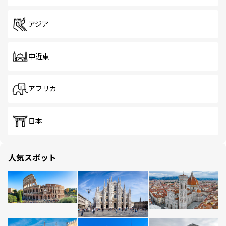
アジア
中近東
アフリカ
日本
人気スポット