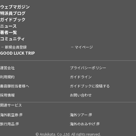
ウェブマガジン
特派員ブログ
ガイドブック
ニュース
著者一覧
コミュニティ
新規会員登録
マイページ
GOOD LUCK TRIP
運営会社
プライバシーポリシー
利用規約
ガイドライン
書店御担当者様へ
ガイドブックに投稿する
採用情報
お問い合わせ
関連サービス
海外航空券
海外ツアー
旅行用品
海外のおみやげ
© Arukikata. Co.,Ltd. All rights reserved.