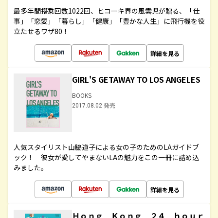
最多年間搭乗回数1022回、ヒコーキ界の風雲児が贈る、「仕
事」「恋愛」「暮らし」「健康」「豊かな人生」に飛行機を役
立たせるワザ80！
詳細を見る
GIRL'S GETAWAY TO LOS ANGELES
BOOKS
2017.08.02 発売
人気スタイリスト山脇道子による女の子のためのLAガイドブ
ック！ 彼女が愛してやまないLAの魅力をこの一冊に詰め込
みました。
詳細を見る
Ｈｏｎｇ Ｋｏｎｇ ２４ ｈｏｕｒ