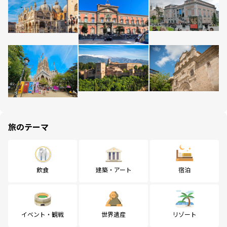
旅のテーマ
飲食
建築・アート
宿泊
イベント・観戦
世界遺産
リゾート