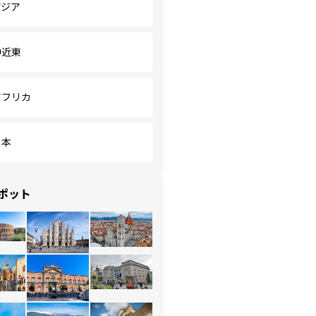
アジア
中近東
アフリカ
日本
ポット