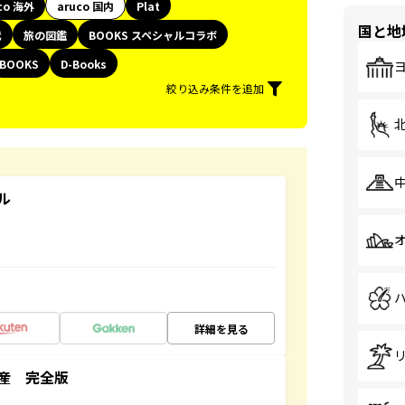
co 海外
aruco 国内
Plat
国と地
代
旅の図鑑
BOOKS スペシャルコラボ
BOOKS
D-Books
絞り込み条件を追加
ル
詳細を見る
産 完全版