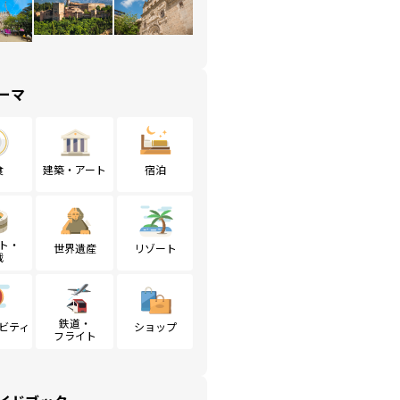
ーマ
食
建築・アート
宿泊
ト・
世界遺産
リゾート
戦
鉄道・
ビティ
ショップ
フライト