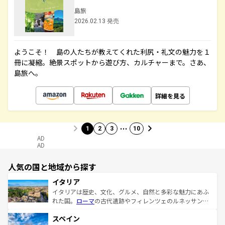
島旅
2026.02.13 発売
ようこそ！ 島の人たちが教えてくれた利尻・礼文の魅力を１
冊に凝縮。絶景スポットから遊び方、カルチャーまで。さあ、
島旅へ。
詳細を見る
…
1
2
3
10
AD
AD
人気の国と地域から探す
イタリア
イタリアは歴史、文化、グルメ、自然と多彩な魅力にあふ
れた国。
ローマ
の古代遺跡やフィレンツェのルネッサンス
美術、ヴェネツィアの運河など、歴史あるスポットはもち
スペイン
ろん、トスカーナの美しい田園風景やアマルフィ海岸の絶