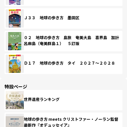
Ｊ３３ 地球の歩き方 墨田区
０２ 地球の歩き方 島旅 奄美大島 喜界島 加計
呂麻島（奄美群島１） ５訂版
Ｄ１７ 地球の歩き方 タイ ２０２７～２０２８
特設ページ
世界遺産ランキング
地球の歩き方 meets クリストファー・ノーラン監督
最新作『オデュッセイア』