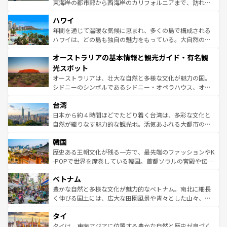
者向けの交通パス提供のサービスもあり、うまく活用すれ
東海岸の都市部から西海岸のカリフォルニアまで、訪れる
ば市内交通費無料で観光を楽しむこともできる。 なお、新
場所ごとに異なる風景と体験が待っている。ニューヨーク
着のスイス情報は
コンテンツ一覧
を参照してほしい。
ハワイ
のような巨大都市は、観光、ショッピング、エンターテイ
ンメントが詰まった刺激的なスポットだ。一方、アメリカ
年間を通じて温暖な気候に恵まれ、多くの島で構成される
西部には大自然が広がり、グランドキャニオンやイエロー
ハワイは、どの島も独自の魅力をもっている。大自然の神
ストーン国立公園といった絶景が堪能できる。さらに、南
秘を感じたいなら、火山が生み出した壮大な景観を誇るハ
オーストラリアの基本情報と観光ガイド・有名観
部のニューオーリンズでは、音楽と美食が融合した独特の
ワイ島は見逃せない。また、定番の観光地といえばオアフ
文化が魅力。旅行者はアメリカの各地域で異なる魅力を楽
島だが、静かな自然を求めるならマウイ島やカウアイ島が
光スポット
しみながら、その多様性と豊かな歴史を感じることができ
おすすめ。エメラルドグリーンに輝く海をはじめ、豊かな
オーストラリアは、壮大な自然と多様な文化が魅力の国。
るだろう。車でのロードトリップや列車の旅も、アメリカ
文化や歴史が息づいている。「アロハスピリット」と呼ば
シドニーのシンボルであるシドニー・オペラハウス、オー
ならではの贅沢な旅のスタイルだ。 なお、新着のアメリカ
れるおもてなしの心で訪れる人々を迎えてくれるハワイの
ストラリア東海岸北部に広がる大サンゴ礁地帯グレートバ
情報は
コンテンツ一覧
を参照してほしい。
人々、おいしいローカルフードやハワイアンミュージッ
台湾
リアリーフや大陸中央部にそびえるウルル（エアーズロッ
ク、伝統的なフラダンスなど、すべてがハワイの魅力を彩
ク）、タスマニアの美しい原生林やケアンズの熱帯雨林な
日本から約４時間ほどでたどり着く台湾は、多彩な文化と
っている。訪れるたびに新しい発見と感動が待っているハ
ど、見どころがたくさん。また、カフェやワイン、オージ
自然が織りなす魅力的な観光地。活気あふれる大都市の台
ワイを、存分に味わってほしい。 なお、新着のハワイ情報
ービーフなどの食文化も豊かで、美味しいものであふれて
北やノスタルジックな町並みが人気な九份（ジォウフェ
は
コンテンツ一覧
を参照してほしい。
韓国
いる。アクティビティも充実しており、サーフィンやダイ
ン）、静ひつな山岳地帯である台湾東部など、都市の喧騒
ビング、ハイキングなど、アウトドア好きにはたまらな
と山間の静けさが共存しており、訪れる人に新しい発見と
歴史ある王朝文化が残る一方で、最先端のファッションやK
い。オーストラリアの多彩な魅力を存分に味わいつくそ
驚きをもたらしてくれる。また、奥深い台湾の食文化も魅
-POPで世界を席巻している韓国。首都ソウルの宮殿や伝統
う。 なお、新着のオーストラリア情報は
コンテンツ一覧
を
力で、夜市などの屋台グルメから高級料理、ヘルシーで美
家屋が並ぶエリアでは韓国の歴史と文化に浸ることがで
参照してほしい。
ベトナム
容にもいいと評判のスイーツなど、バラエティ豊かな料理
き、地方に足を延ばせば四季折々の自然美を楽しむことが
が味わえる。 なお、新着の台湾情報は
コンテンツ一覧
を参
できる。そして、キムチや焼肉、絶品のストリートフード
豊かな自然と多様な文化が魅力的なベトナム。南北に細長
照してほしい。
まで、さまざまな韓国料理が待っている。夜には、韓国な
く伸びる国土には、広大な田園風景や青々とした山々、世
らではのナイトライフも堪能できる。あたたかいホスピタ
界遺産に登録された壮大な自然景観が点在し、都市部では
タイ
リティに包まれながら、韓国の多彩な魅力を心ゆくまで味
急速な発展と共に伝統が息づく。ハノイの古い町並みやホ
わってみてほしい。 なお、新着の韓国情報は
コンテンツ一
ーチミン市のフランス統治時代の建物も、独特の雰囲気を
タイは、東南アジアに位置する豊かな自然と歴史が息づく