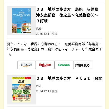
０３ 地球の歩き方 島旅 与論島
沖永良部島 徳之島～奄美群島②～
３訂版
島旅
2025.12.11 発売
見たことのない世界に心奪われる！ 奄美群島南部「与論島・
沖永良部島・徳之島」の三島だけをフィーチャーした完全ガイ
ド。
詳細を見る
０３ 地球の歩き方 Ｐｌａｔ 台北
Plat
2024.12.19 発売