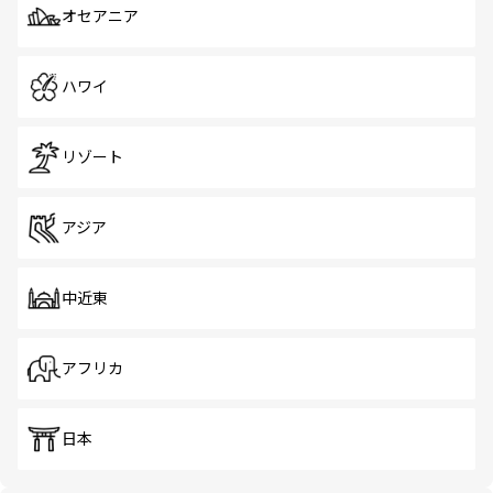
オセアニア
ハワイ
リゾート
アジア
中近東
アフリカ
日本