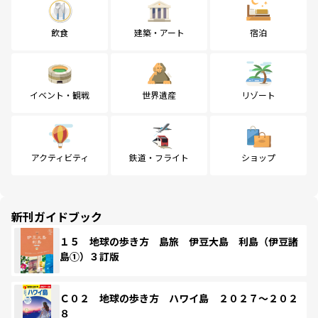
飲食
建築・アート
宿泊
イベント・観戦
世界遺産
リゾート
アクティビティ
鉄道・フライト
ショップ
新刊ガイドブック
１５ 地球の歩き方 島旅 伊豆大島 利島（伊豆諸
島①）３訂版
Ｃ０２ 地球の歩き方 ハワイ島 ２０２７～２０２
８