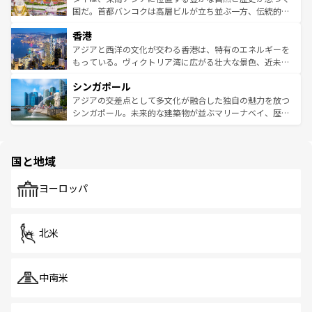
覧
を参照してほしい。
醸し出している。また、バラエティの豊かさとおいしさで
国だ。首都バンコクは高層ビルが立ち並ぶ一方、伝統的な
世界中の食通を魅了してやまないベトナム料理も魅力のひ
寺院や市場がいたるところに点在し、古きよき文化と現代
香港
とつ。フォーやバインミー、ベトナムコーヒーなどは、ぜ
の活気が交差している。北部ではチェンマイなどの山岳地
ひ現地で味わいたい。どの地域を訪れてもあたたかい人々
帯で自然と触れ合い、南部ではプーケットやクラビの美し
アジアと西洋の文化が交わる香港は、特有のエネルギーを
が旅行者を迎えてくれるので、きっと忘れられない旅にな
いビーチでリゾート気分を楽しむことができる。タイ料理
もっている。ヴィクトリア湾に広がる壮大な景色、近未来
るはずだ。 なお、新着のベトナム情報は
コンテンツ一覧
を
は世界的に有名で、屋台から高級レストランまで味覚を刺
的なアートスポット、そして歴史と現代が融合した町並
参照してほしい。
シンガポール
激する。気候は一年中温暖で、どの季節にも異なる楽しみ
み、どこを訪れても感動するはず。観光スポットが密集し
が待っている。親しみやすいタイの人々、仏教を中心とし
ており、効率よく見どころを回れるのも魅力。息をのむよ
アジアの交差点として多文化が融合した独自の魅力を放つ
た文化、そして多様な観光資源が、訪れる旅人を魅了し続
うな絶景から文化的な体験まで、香港を存分に楽しみ尽く
シンガポール。未来的な建築物が並ぶマリーナベイ、歴史
ける。 なお、新着のタイ情報は
コンテンツ一覧
を参照して
そう。 なお、新着の香港情報は
コンテンツ一覧
を参照して
と伝統を感じられるエスニックタウン、多数の緑豊かな公
ほしい。
ほしい。
園や自然保護区など、自然が調和した近代的な景観と文化
の多様性あふれるカラフルな町は、どこを歩いても新しい
国と地域
発見がある。さらに、治安のよさや充実した公共交通機関
も、旅行者にとっては魅力的なポイント。グルメも豊富
で、ホーカーズは地元の風情を楽しめる外せないスポット
ヨーロッパ
だ。訪れる人を飽きさせないシンガポールで、多様な魅力
を体感しよう。 なお、新着のシンガポール情報は
コンテン
ツ一覧
を参照してほしい。
北米
中南米