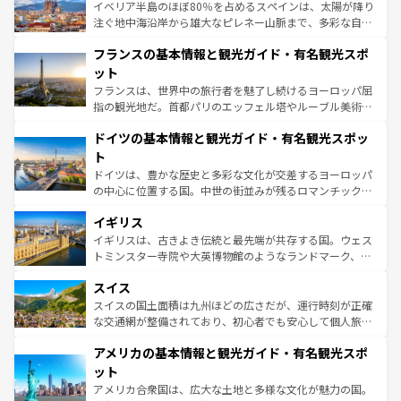
景など、自然景観も見逃せない。観光の合間には、本場の
イベリア半島のほぼ80％を占めるスペインは、太陽が降り
ピザやパスタなど、絶品のイタリア料理を堪能することも
注ぐ地中海沿岸から雄大なピレネー山脈まで、多彩な自然
できる。朝目覚めてから夜眠るまで、すべての瞬間を楽し
と文化が詰まったヨーロッパ屈指の旅行先だ。多様な地域
フランスの基本情報と観光ガイド・有名観光スポ
ませてくれるイタリアで、忘れられない旅をしてみよう！
文化が根付くこの国では、情熱的なフラメンコ、熱気あふ
なお、新着のイタリア情報は
コンテンツ一覧
を参照してほ
れる闘牛、そして美味しいタパスが生活の一部となってい
ット
しい。
る。首都マドリードの洗練された雰囲気や、バルセロナの
フランスは、世界中の旅行者を魅了し続けるヨーロッパ屈
アートに溢れた街角から、地方では古代ローマ遺跡や中世
指の観光地だ。首都パリのエッフェル塔やルーブル美術館
の城塞都市、穏やかなビーチリゾートまで多彩な表情を見
といった象徴的なスポットから、田舎町の古風な美しさま
せる。地方によって風土や気候が異なるスペインはその個
ドイツの基本情報と観光ガイド・有名観光スポッ
で、幅広い魅力が詰まっている。華麗な宮殿、歴史的な大
性で訪れる人を魅了する。 なお、新着のスペイン情報は
コ
聖堂、美しいビーチ、そして豊かな自然が、訪れる者を心
ト
ンテンツ一覧
を参照してほしい。
から魅了する。また、フランスは美食の国としても知ら
ドイツは、豊かな歴史と多彩な文化が交差するヨーロッパ
れ、フランス料理はユネスコ無形文化遺産にも登録されて
の中心に位置する国。中世の街並みが残るロマンチック街
いる。シャンパンの発祥地であるランス、プロヴァンスの
道から、未来を先取りするようなモダンな都市まで多様な
香り高いラベンダー畑など、多彩な楽しみ方が可能だ。さ
イギリス
顔を持つこの国は、どこを歩いても飽きることがない。ベ
らに、パリ以外の地域にも魅力が溢れており、どの街角に
ルリンの文化的活気、バイエルン州のアルプスの絶景、そ
イギリスは、古きよき伝統と最先端が共存する国。ウェス
も豊かな歴史と文化が息づいている。パリ以外の個性あふ
してライン川沿いのワイン畑といった風景は必見。ビール
トミンスター寺院や大英博物館のようなランドマーク、歴
れる地方に足を運ぶとそれぞれで全く異なる文化を体験で
とソーセージを味わいながら地元の人と過ごす楽しい時間
史ある大学都市、美しい丘陵地帯や牧歌的な風景など、エ
きるだろう。 なお、新着のフランス情報は
コンテンツ一覧
スイス
は、お酒好きな人にはぜひ体験してほしい。 なお、新着の
リアごとに異なる魅力がある。また、優雅なアフタヌーン
を参照してほしい。
ドイツ情報は
コンテンツ一覧
を参照してほしい。
ティー、ビール好きにはたまらない英国パブ、サッカー観
スイスの国土面積は九州ほどの広さだが、運行時刻が正確
戦など、本場だからこそできる体験も豊富。イギリスを旅
な交通網が整備されており、初心者でも安心して個人旅行
して楽しみつくそう。 なお、新着のイギリス情報は
コンテ
を楽しめる。日本同様に時刻表どおりの旅が可能だ。中世
アメリカの基本情報と観光ガイド・有名観光スポ
ンツ一覧
を参照してほしい。
の建物がそのまま残る町や、スイスならではのユニークな
博物館もあり、アルプス観光だけでなく町歩きも満喫する
ット
ことができる。国民の所得が高いため物価も高いが、旅行
アメリカ合衆国は、広大な土地と多様な文化が魅力の国。