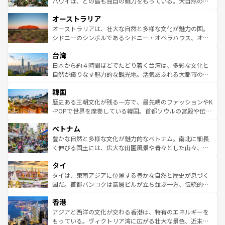
西部には大自然が広がり、グランドキャニオンやイエロー
ハワイは、どの島も独自の魅力をもっている。大自然の神
ストーン国立公園といった絶景が堪能できる。さらに、南
秘を感じたいなら、火山が生み出した壮大な景観を誇るハ
オーストラリア
部のニューオーリンズでは、音楽と美食が融合した独特の
ワイ島は見逃せない。また、定番の観光地といえばオアフ
文化が魅力。旅行者はアメリカの各地域で異なる魅力を楽
島だが、静かな自然を求めるならマウイ島やカウアイ島が
オーストラリアは、壮大な自然と多様な文化が魅力の国。
しみながら、その多様性と豊かな歴史を感じることができ
おすすめ。エメラルドグリーンに輝く海をはじめ、豊かな
シドニーのシンボルであるシドニー・オペラハウス、オー
るだろう。車でのロードトリップや列車の旅も、アメリカ
文化や歴史が息づいている。「アロハスピリット」と呼ば
ストラリア東海岸北部に広がる大サンゴ礁地帯グレートバ
ならではの贅沢な旅のスタイルだ。 なお、新着のアメリカ
台湾
れるおもてなしの心で訪れる人々を迎えてくれるハワイの
リアリーフや大陸中央部にそびえるウルル（エアーズロッ
情報は
コンテンツ一覧
を参照してほしい。
人々、おいしいローカルフードやハワイアンミュージッ
ク）、タスマニアの美しい原生林やケアンズの熱帯雨林な
日本から約４時間ほどでたどり着く台湾は、多彩な文化と
ク、伝統的なフラダンスなど、すべてがハワイの魅力を彩
ど、見どころがたくさん。また、カフェやワイン、オージ
自然が織りなす魅力的な観光地。活気あふれる大都市の台
っている。訪れるたびに新しい発見と感動が待っているハ
ービーフなどの食文化も豊かで、美味しいものであふれて
北やノスタルジックな町並みが人気な九份（ジォウフェ
ワイを、存分に味わってほしい。 なお、新着のハワイ情報
韓国
いる。アクティビティも充実しており、サーフィンやダイ
ン）、静ひつな山岳地帯である台湾東部など、都市の喧騒
は
コンテンツ一覧
を参照してほしい。
ビング、ハイキングなど、アウトドア好きにはたまらな
と山間の静けさが共存しており、訪れる人に新しい発見と
歴史ある王朝文化が残る一方で、最先端のファッションやK
い。オーストラリアの多彩な魅力を存分に味わいつくそ
驚きをもたらしてくれる。また、奥深い台湾の食文化も魅
-POPで世界を席巻している韓国。首都ソウルの宮殿や伝統
う。 なお、新着のオーストラリア情報は
コンテンツ一覧
を
力で、夜市などの屋台グルメから高級料理、ヘルシーで美
家屋が並ぶエリアでは韓国の歴史と文化に浸ることがで
参照してほしい。
ベトナム
容にもいいと評判のスイーツなど、バラエティ豊かな料理
き、地方に足を延ばせば四季折々の自然美を楽しむことが
が味わえる。 なお、新着の台湾情報は
コンテンツ一覧
を参
できる。そして、キムチや焼肉、絶品のストリートフード
豊かな自然と多様な文化が魅力的なベトナム。南北に細長
照してほしい。
まで、さまざまな韓国料理が待っている。夜には、韓国な
く伸びる国土には、広大な田園風景や青々とした山々、世
らではのナイトライフも堪能できる。あたたかいホスピタ
界遺産に登録された壮大な自然景観が点在し、都市部では
タイ
リティに包まれながら、韓国の多彩な魅力を心ゆくまで味
急速な発展と共に伝統が息づく。ハノイの古い町並みやホ
わってみてほしい。 なお、新着の韓国情報は
コンテンツ一
ーチミン市のフランス統治時代の建物も、独特の雰囲気を
タイは、東南アジアに位置する豊かな自然と歴史が息づく
覧
を参照してほしい。
醸し出している。また、バラエティの豊かさとおいしさで
国だ。首都バンコクは高層ビルが立ち並ぶ一方、伝統的な
世界中の食通を魅了してやまないベトナム料理も魅力のひ
寺院や市場がいたるところに点在し、古きよき文化と現代
香港
とつ。フォーやバインミー、ベトナムコーヒーなどは、ぜ
の活気が交差している。北部ではチェンマイなどの山岳地
ひ現地で味わいたい。どの地域を訪れてもあたたかい人々
帯で自然と触れ合い、南部ではプーケットやクラビの美し
アジアと西洋の文化が交わる香港は、特有のエネルギーを
が旅行者を迎えてくれるので、きっと忘れられない旅にな
いビーチでリゾート気分を楽しむことができる。タイ料理
もっている。ヴィクトリア湾に広がる壮大な景色、近未来