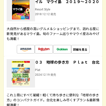
イル マウイ島 ２０１９～２０２０
Resort Style
2018.12.12 発売
大自然から感度の高いグルメ＆ショッピングまで、訪れる度に
新発見があるマウイ島。旬のファーム巡りやマウイ産おみやげ
も満載！
詳細を見る
０３ 地球の歩き方 Ｐｌａｔ 台北
Plat
2024.12.19 発売
これ１冊にすべて凝縮！軽くて持ち歩きに便利な「地球の歩き
方」のコンパクトガイド。台北を楽しみ尽くすプラン＆最新情
報満載！