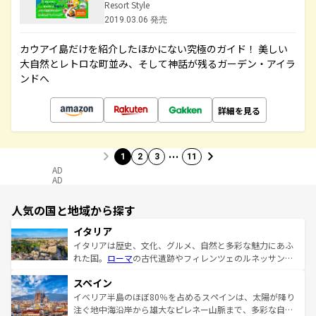
Resort Style
2019.03.06 発売
カウアイ島だけを紹介したほかにない究極のガイド！ 美しい
大自然とレトロな町並み、そして神話が残るガーデン・アイラ
ンドへ
詳細を見る
…
1
2
3
11
AD
AD
人気の国と地域から探す
イタリア
イタリアは歴史、文化、グルメ、自然と多彩な魅力にあふ
れた国。
ローマ
の古代遺跡やフィレンツェのルネッサンス
美術、ヴェネツィアの運河など、歴史あるスポットはもち
スペイン
ろん、トスカーナの美しい田園風景やアマルフィ海岸の絶
景など、自然景観も見逃せない。観光の合間には、本場の
イベリア半島のほぼ80％を占めるスペインは、太陽が降り
ピザやパスタなど、絶品のイタリア料理を堪能することも
注ぐ地中海沿岸から雄大なピレネー山脈まで、多彩な自然