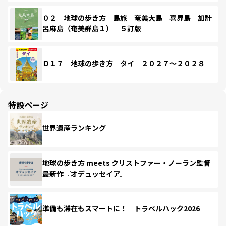
０２ 地球の歩き方 島旅 奄美大島 喜界島 加計
呂麻島（奄美群島１） ５訂版
Ｄ１７ 地球の歩き方 タイ ２０２７～２０２８
特設ページ
世界遺産ランキング
地球の歩き方 meets クリストファー・ノーラン監督
最新作『オデュッセイア』
準備も滞在もスマートに！ トラベルハック2026