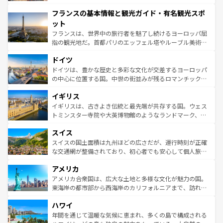
できる。朝目覚めてから夜眠るまで、すべての瞬間を楽し
と文化が詰まったヨーロッパ屈指の旅行先だ。多様な地域
フランスの基本情報と観光ガイド・有名観光スポ
ませてくれるイタリアで、忘れられない旅をしてみよう！
文化が根付くこの国では、情熱的なフラメンコ、熱気あふ
なお、新着のイタリア情報は
コンテンツ一覧
を参照してほ
れる闘牛、そして美味しいタパスが生活の一部となってい
ット
しい。
る。首都マドリードの洗練された雰囲気や、バルセロナの
フランスは、世界中の旅行者を魅了し続けるヨーロッパ屈
アートに溢れた街角から、地方では古代ローマ遺跡や中世
指の観光地だ。首都パリのエッフェル塔やルーブル美術館
の城塞都市、穏やかなビーチリゾートまで多彩な表情を見
といった象徴的なスポットから、田舎町の古風な美しさま
せる。地方によって風土や気候が異なるスペインはその個
ドイツ
で、幅広い魅力が詰まっている。華麗な宮殿、歴史的な大
性で訪れる人を魅了する。 なお、新着のスペイン情報は
コ
聖堂、美しいビーチ、そして豊かな自然が、訪れる者を心
ドイツは、豊かな歴史と多彩な文化が交差するヨーロッパ
ンテンツ一覧
を参照してほしい。
から魅了する。また、フランスは美食の国としても知ら
の中心に位置する国。中世の街並みが残るロマンチック街
れ、フランス料理はユネスコ無形文化遺産にも登録されて
道から、未来を先取りするようなモダンな都市まで多様な
イギリス
いる。シャンパンの発祥地であるランス、プロヴァンスの
顔を持つこの国は、どこを歩いても飽きることがない。ベ
香り高いラベンダー畑など、多彩な楽しみ方が可能だ。さ
ルリンの文化的活気、バイエルン州のアルプスの絶景、そ
イギリスは、古きよき伝統と最先端が共存する国。ウェス
らに、パリ以外の地域にも魅力が溢れており、どの街角に
してライン川沿いのワイン畑といった風景は必見。ビール
トミンスター寺院や大英博物館のようなランドマーク、歴
も豊かな歴史と文化が息づいている。パリ以外の個性あふ
とソーセージを味わいながら地元の人と過ごす楽しい時間
史ある大学都市、美しい丘陵地帯や牧歌的な風景など、エ
れる地方に足を運ぶとそれぞれで全く異なる文化を体験で
スイス
は、お酒好きな人にはぜひ体験してほしい。 なお、新着の
リアごとに異なる魅力がある。また、優雅なアフタヌーン
きるだろう。 なお、新着のフランス情報は
コンテンツ一覧
ドイツ情報は
コンテンツ一覧
を参照してほしい。
ティー、ビール好きにはたまらない英国パブ、サッカー観
スイスの国土面積は九州ほどの広さだが、運行時刻が正確
を参照してほしい。
戦など、本場だからこそできる体験も豊富。イギリスを旅
な交通網が整備されており、初心者でも安心して個人旅行
して楽しみつくそう。 なお、新着のイギリス情報は
コンテ
を楽しめる。日本同様に時刻表どおりの旅が可能だ。中世
アメリカ
ンツ一覧
を参照してほしい。
の建物がそのまま残る町や、スイスならではのユニークな
博物館もあり、アルプス観光だけでなく町歩きも満喫する
アメリカ合衆国は、広大な土地と多様な文化が魅力の国。
ことができる。国民の所得が高いため物価も高いが、旅行
東海岸の都市部から西海岸のカリフォルニアまで、訪れる
者向けの交通パス提供のサービスもあり、うまく活用すれ
場所ごとに異なる風景と体験が待っている。ニューヨーク
ハワイ
ば市内交通費無料で観光を楽しむこともできる。 なお、新
のような巨大都市は、観光、ショッピング、エンターテイ
着のスイス情報は
コンテンツ一覧
を参照してほしい。
ンメントが詰まった刺激的なスポットだ。一方、アメリカ
年間を通じて温暖な気候に恵まれ、多くの島で構成される