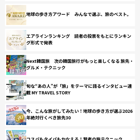
地球の歩き方アワード みんなで選ぶ、旅のベスト。
エアラインランキング 読者の投票をもとにランキン
グ形式で発表
Next韓国旅 次の韓国旅行がもっと楽しくなる 旅先・
グルメ・テクニック
旬な“あの人”が「旅」をテーマに語るインタビュー連
載 MY TRAVEL STORY
今、こんな旅がしてみたい！地球の歩き方が選ぶ2026
年絶対行くべき旅先30
コスパもタイパもかなえる！賢者の旅テクニック