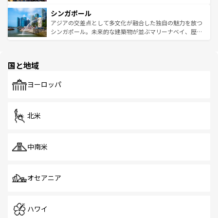
るはずだ。 なお、新着のベトナム情報は
コンテンツ一覧
を
は世界的に有名で、屋台から高級レストランまで味覚を刺
的なアートスポット、そして歴史と現代が融合した町並
参照してほしい。
シンガポール
激する。気候は一年中温暖で、どの季節にも異なる楽しみ
み、どこを訪れても感動するはず。観光スポットが密集し
が待っている。親しみやすいタイの人々、仏教を中心とし
ており、効率よく見どころを回れるのも魅力。息をのむよ
アジアの交差点として多文化が融合した独自の魅力を放つ
た文化、そして多様な観光資源が、訪れる旅人を魅了し続
うな絶景から文化的な体験まで、香港を存分に楽しみ尽く
シンガポール。未来的な建築物が並ぶマリーナベイ、歴史
ける。 なお、新着のタイ情報は
コンテンツ一覧
を参照して
そう。 なお、新着の香港情報は
コンテンツ一覧
を参照して
と伝統を感じられるエスニックタウン、多数の緑豊かな公
ほしい。
ほしい。
園や自然保護区など、自然が調和した近代的な景観と文化
の多様性あふれるカラフルな町は、どこを歩いても新しい
国と地域
発見がある。さらに、治安のよさや充実した公共交通機関
も、旅行者にとっては魅力的なポイント。グルメも豊富
で、ホーカーズは地元の風情を楽しめる外せないスポット
ヨーロッパ
だ。訪れる人を飽きさせないシンガポールで、多様な魅力
を体感しよう。 なお、新着のシンガポール情報は
コンテン
ツ一覧
を参照してほしい。
北米
中南米
オセアニア
ハワイ