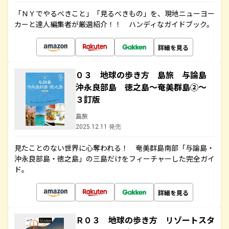
「ＮＹでやるべきこと」「見るべきもの」を、現地ニューヨー
カーと達人編集者が厳選紹介！！ ハンディなガイドブック。
詳細を見る
０３ 地球の歩き方 島旅 与論島
沖永良部島 徳之島～奄美群島②～
３訂版
島旅
2025.12.11 発売
見たことのない世界に心奪われる！ 奄美群島南部「与論島・
沖永良部島・徳之島」の三島だけをフィーチャーした完全ガイ
ド。
詳細を見る
Ｒ０３ 地球の歩き方 リゾートスタ