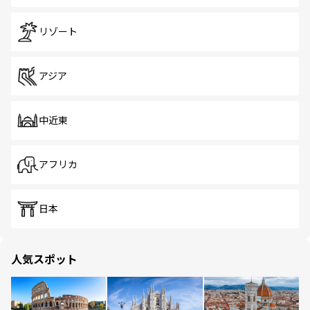
リゾート
アジア
中近東
アフリカ
日本
人気スポット