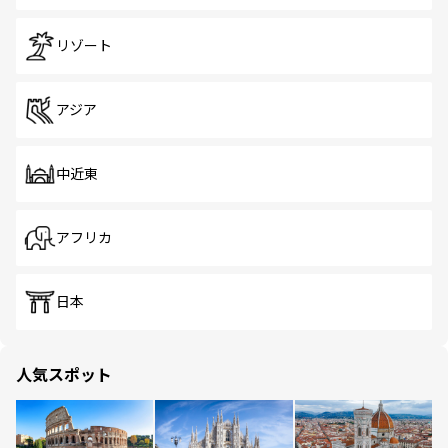
リゾート
アジア
中近東
アフリカ
日本
人気スポット