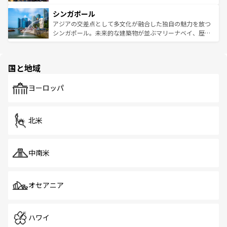
るはずだ。 なお、新着のベトナム情報は
コンテンツ一覧
を
は世界的に有名で、屋台から高級レストランまで味覚を刺
的なアートスポット、そして歴史と現代が融合した町並
参照してほしい。
シンガポール
激する。気候は一年中温暖で、どの季節にも異なる楽しみ
み、どこを訪れても感動するはず。観光スポットが密集し
が待っている。親しみやすいタイの人々、仏教を中心とし
ており、効率よく見どころを回れるのも魅力。息をのむよ
アジアの交差点として多文化が融合した独自の魅力を放つ
た文化、そして多様な観光資源が、訪れる旅人を魅了し続
うな絶景から文化的な体験まで、香港を存分に楽しみ尽く
シンガポール。未来的な建築物が並ぶマリーナベイ、歴史
ける。 なお、新着のタイ情報は
コンテンツ一覧
を参照して
そう。 なお、新着の香港情報は
コンテンツ一覧
を参照して
と伝統を感じられるエスニックタウン、多数の緑豊かな公
ほしい。
ほしい。
園や自然保護区など、自然が調和した近代的な景観と文化
の多様性あふれるカラフルな町は、どこを歩いても新しい
国と地域
発見がある。さらに、治安のよさや充実した公共交通機関
も、旅行者にとっては魅力的なポイント。グルメも豊富
で、ホーカーズは地元の風情を楽しめる外せないスポット
ヨーロッパ
だ。訪れる人を飽きさせないシンガポールで、多様な魅力
を体感しよう。 なお、新着のシンガポール情報は
コンテン
ツ一覧
を参照してほしい。
北米
中南米
オセアニア
ハワイ