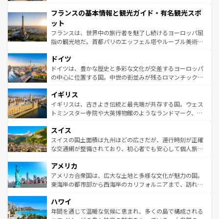
できる。朝目覚めてから夜眠るまで、すべての瞬間を楽し
と文化が詰まったヨーロッパ屈指の旅行先だ。多様な地域
フランスの基本情報と観光ガイド・有名観光スポ
ませてくれるイタリアで、忘れられない旅をしてみよう！
文化が根付くこの国では、情熱的なフラメンコ、熱気あふ
なお、新着のイタリア情報は
コンテンツ一覧
を参照してほ
れる闘牛、そして美味しいタパスが生活の一部となってい
ット
しい。
る。首都マドリードの洗練された雰囲気や、バルセロナの
フランスは、世界中の旅行者を魅了し続けるヨーロッパ屈
アートに溢れた街角から、地方では古代ローマ遺跡や中世
指の観光地だ。首都パリのエッフェル塔やルーブル美術館
の城塞都市、穏やかなビーチリゾートまで多彩な表情を見
といった象徴的なスポットから、田舎町の古風な美しさま
せる。地方によって風土や気候が異なるスペインはその個
ドイツ
で、幅広い魅力が詰まっている。華麗な宮殿、歴史的な大
性で訪れる人を魅了する。 なお、新着のスペイン情報は
コ
聖堂、美しいビーチ、そして豊かな自然が、訪れる者を心
ドイツは、豊かな歴史と多彩な文化が交差するヨーロッパ
ンテンツ一覧
を参照してほしい。
から魅了する。また、フランスは美食の国としても知ら
の中心に位置する国。中世の街並みが残るロマンチック街
れ、フランス料理はユネスコ無形文化遺産にも登録されて
道から、未来を先取りするようなモダンな都市まで多様な
イギリス
いる。シャンパンの発祥地であるランス、プロヴァンスの
顔を持つこの国は、どこを歩いても飽きることがない。ベ
香り高いラベンダー畑など、多彩な楽しみ方が可能だ。さ
ルリンの文化的活気、バイエルン州のアルプスの絶景、そ
イギリスは、古きよき伝統と最先端が共存する国。ウェス
らに、パリ以外の地域にも魅力が溢れており、どの街角に
してライン川沿いのワイン畑といった風景は必見。ビール
トミンスター寺院や大英博物館のようなランドマーク、歴
も豊かな歴史と文化が息づいている。パリ以外の個性あふ
とソーセージを味わいながら地元の人と過ごす楽しい時間
史ある大学都市、美しい丘陵地帯や牧歌的な風景など、エ
れる地方に足を運ぶとそれぞれで全く異なる文化を体験で
スイス
は、お酒好きな人にはぜひ体験してほしい。 なお、新着の
リアごとに異なる魅力がある。また、優雅なアフタヌーン
きるだろう。 なお、新着のフランス情報は
コンテンツ一覧
ドイツ情報は
コンテンツ一覧
を参照してほしい。
ティー、ビール好きにはたまらない英国パブ、サッカー観
スイスの国土面積は九州ほどの広さだが、運行時刻が正確
を参照してほしい。
戦など、本場だからこそできる体験も豊富。イギリスを旅
な交通網が整備されており、初心者でも安心して個人旅行
して楽しみつくそう。 なお、新着のイギリス情報は
コンテ
を楽しめる。日本同様に時刻表どおりの旅が可能だ。中世
アメリカ
ンツ一覧
を参照してほしい。
の建物がそのまま残る町や、スイスならではのユニークな
博物館もあり、アルプス観光だけでなく町歩きも満喫する
アメリカ合衆国は、広大な土地と多様な文化が魅力の国。
ことができる。国民の所得が高いため物価も高いが、旅行
東海岸の都市部から西海岸のカリフォルニアまで、訪れる
者向けの交通パス提供のサービスもあり、うまく活用すれ
場所ごとに異なる風景と体験が待っている。ニューヨーク
ハワイ
ば市内交通費無料で観光を楽しむこともできる。 なお、新
のような巨大都市は、観光、ショッピング、エンターテイ
着のスイス情報は
コンテンツ一覧
を参照してほしい。
ンメントが詰まった刺激的なスポットだ。一方、アメリカ
年間を通じて温暖な気候に恵まれ、多くの島で構成される