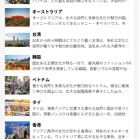
西部には大自然が広がり、グランドキャニオンやイエロー
ハワイは、どの島も独自の魅力をもっている。大自然の神
ストーン国立公園といった絶景が堪能できる。さらに、南
秘を感じたいなら、火山が生み出した壮大な景観を誇るハ
オーストラリア
部のニューオーリンズでは、音楽と美食が融合した独特の
ワイ島は見逃せない。また、定番の観光地といえばオアフ
文化が魅力。旅行者はアメリカの各地域で異なる魅力を楽
島だが、静かな自然を求めるならマウイ島やカウアイ島が
オーストラリアは、壮大な自然と多様な文化が魅力の国。
しみながら、その多様性と豊かな歴史を感じることができ
おすすめ。エメラルドグリーンに輝く海をはじめ、豊かな
シドニーのシンボルであるシドニー・オペラハウス、オー
るだろう。車でのロードトリップや列車の旅も、アメリカ
文化や歴史が息づいている。「アロハスピリット」と呼ば
ストラリア東海岸北部に広がる大サンゴ礁地帯グレートバ
ならではの贅沢な旅のスタイルだ。 なお、新着のアメリカ
台湾
れるおもてなしの心で訪れる人々を迎えてくれるハワイの
リアリーフや大陸中央部にそびえるウルル（エアーズロッ
情報は
コンテンツ一覧
を参照してほしい。
人々、おいしいローカルフードやハワイアンミュージッ
ク）、タスマニアの美しい原生林やケアンズの熱帯雨林な
日本から約４時間ほどでたどり着く台湾は、多彩な文化と
ク、伝統的なフラダンスなど、すべてがハワイの魅力を彩
ど、見どころがたくさん。また、カフェやワイン、オージ
自然が織りなす魅力的な観光地。活気あふれる大都市の台
っている。訪れるたびに新しい発見と感動が待っているハ
ービーフなどの食文化も豊かで、美味しいものであふれて
北やノスタルジックな町並みが人気な九份（ジォウフェ
ワイを、存分に味わってほしい。 なお、新着のハワイ情報
韓国
いる。アクティビティも充実しており、サーフィンやダイ
ン）、静ひつな山岳地帯である台湾東部など、都市の喧騒
は
コンテンツ一覧
を参照してほしい。
ビング、ハイキングなど、アウトドア好きにはたまらな
と山間の静けさが共存しており、訪れる人に新しい発見と
歴史ある王朝文化が残る一方で、最先端のファッションやK
い。オーストラリアの多彩な魅力を存分に味わいつくそ
驚きをもたらしてくれる。また、奥深い台湾の食文化も魅
-POPで世界を席巻している韓国。首都ソウルの宮殿や伝統
う。 なお、新着のオーストラリア情報は
コンテンツ一覧
を
力で、夜市などの屋台グルメから高級料理、ヘルシーで美
家屋が並ぶエリアでは韓国の歴史と文化に浸ることがで
参照してほしい。
ベトナム
容にもいいと評判のスイーツなど、バラエティ豊かな料理
き、地方に足を延ばせば四季折々の自然美を楽しむことが
が味わえる。 なお、新着の台湾情報は
コンテンツ一覧
を参
できる。そして、キムチや焼肉、絶品のストリートフード
豊かな自然と多様な文化が魅力的なベトナム。南北に細長
照してほしい。
まで、さまざまな韓国料理が待っている。夜には、韓国な
く伸びる国土には、広大な田園風景や青々とした山々、世
らではのナイトライフも堪能できる。あたたかいホスピタ
界遺産に登録された壮大な自然景観が点在し、都市部では
タイ
リティに包まれながら、韓国の多彩な魅力を心ゆくまで味
急速な発展と共に伝統が息づく。ハノイの古い町並みやホ
わってみてほしい。 なお、新着の韓国情報は
コンテンツ一
ーチミン市のフランス統治時代の建物も、独特の雰囲気を
タイは、東南アジアに位置する豊かな自然と歴史が息づく
覧
を参照してほしい。
醸し出している。また、バラエティの豊かさとおいしさで
国だ。首都バンコクは高層ビルが立ち並ぶ一方、伝統的な
世界中の食通を魅了してやまないベトナム料理も魅力のひ
寺院や市場がいたるところに点在し、古きよき文化と現代
香港
とつ。フォーやバインミー、ベトナムコーヒーなどは、ぜ
の活気が交差している。北部ではチェンマイなどの山岳地
ひ現地で味わいたい。どの地域を訪れてもあたたかい人々
帯で自然と触れ合い、南部ではプーケットやクラビの美し
アジアと西洋の文化が交わる香港は、特有のエネルギーを
が旅行者を迎えてくれるので、きっと忘れられない旅にな
いビーチでリゾート気分を楽しむことができる。タイ料理
もっている。ヴィクトリア湾に広がる壮大な景色、近未来