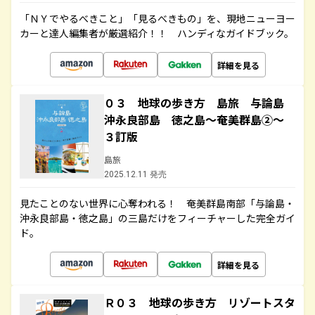
「ＮＹでやるべきこと」「見るべきもの」を、現地ニューヨー
カーと達人編集者が厳選紹介！！ ハンディなガイドブック。
詳細を見る
０３ 地球の歩き方 島旅 与論島
沖永良部島 徳之島～奄美群島②～
３訂版
島旅
2025.12.11 発売
見たことのない世界に心奪われる！ 奄美群島南部「与論島・
沖永良部島・徳之島」の三島だけをフィーチャーした完全ガイ
ド。
詳細を見る
Ｒ０３ 地球の歩き方 リゾートスタ