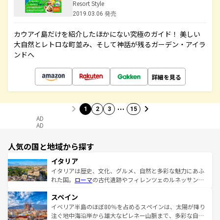
Resort Style
2019.03.06 発売
カウアイ島だけを紹介したほかにない究極のガイド！ 美しい
大自然とレトロな町並み、そして神話が残るガーデン・アイラ
ンドへ
詳細を見る
…
1
2
3
15
AD
AD
人気の国と地域から探す
イタリア
イタリアは歴史、文化、グルメ、自然と多彩な魅力にあふ
れた国。
ローマ
の古代遺跡やフィレンツェのルネッサンス
美術、ヴェネツィアの運河など、歴史あるスポットはもち
スペイン
ろん、トスカーナの美しい田園風景やアマルフィ海岸の絶
景など、自然景観も見逃せない。観光の合間には、本場の
イベリア半島のほぼ80％を占めるスペインは、太陽が降り
ピザやパスタなど、絶品のイタリア料理を堪能することも
注ぐ地中海沿岸から雄大なピレネー山脈まで、多彩な自然