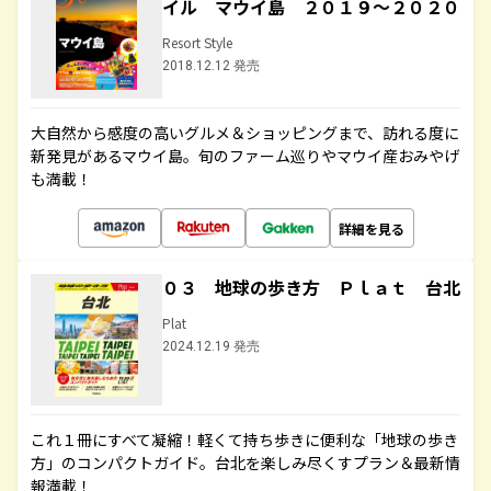
イル マウイ島 ２０１９～２０２０
Resort Style
2018.12.12 発売
大自然から感度の高いグルメ＆ショッピングまで、訪れる度に
新発見があるマウイ島。旬のファーム巡りやマウイ産おみやげ
も満載！
詳細を見る
０３ 地球の歩き方 Ｐｌａｔ 台北
Plat
2024.12.19 発売
これ１冊にすべて凝縮！軽くて持ち歩きに便利な「地球の歩き
方」のコンパクトガイド。台北を楽しみ尽くすプラン＆最新情
報満載！