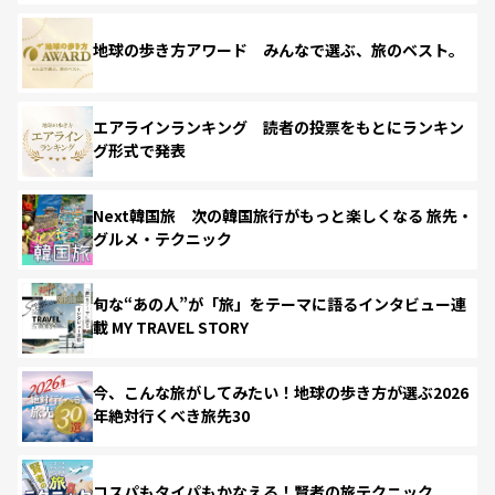
地球の歩き方アワード みんなで選ぶ、旅のベスト。
エアラインランキング 読者の投票をもとにランキン
グ形式で発表
Next韓国旅 次の韓国旅行がもっと楽しくなる 旅先・
グルメ・テクニック
旬な“あの人”が「旅」をテーマに語るインタビュー連
載 MY TRAVEL STORY
今、こんな旅がしてみたい！地球の歩き方が選ぶ2026
年絶対行くべき旅先30
コスパもタイパもかなえる！賢者の旅テクニック