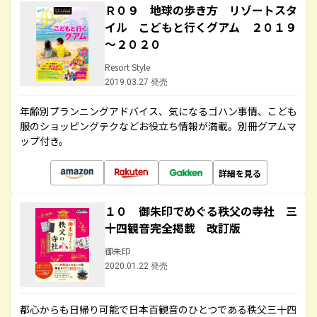
Ｒ０９ 地球の歩き方 リゾートスタ
イル こどもと行くグアム ２０１９
～２０２０
Resort Style
2019.03.27 発売
年齢別プランニングアドバイス、気になるゴハン事情、こども
服のショッピングテクなどお役立ち情報が満載。別冊グアムマ
ップ付き。
詳細を見る
１０ 御朱印でめぐる秩父の寺社 三
十四観音完全掲載 改訂版
御朱印
2020.01.22 発売
都心からも日帰り可能で日本百観音のひとつである秩父三十四