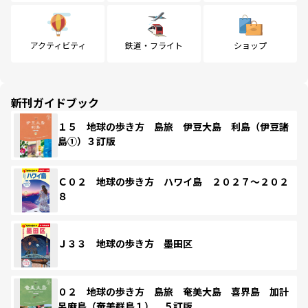
アクティビティ
鉄道・フライト
ショップ
新刊ガイドブック
１５ 地球の歩き方 島旅 伊豆大島 利島（伊豆諸
島①）３訂版
Ｃ０２ 地球の歩き方 ハワイ島 ２０２７～２０２
８
Ｊ３３ 地球の歩き方 墨田区
０２ 地球の歩き方 島旅 奄美大島 喜界島 加計
呂麻島（奄美群島１） ５訂版