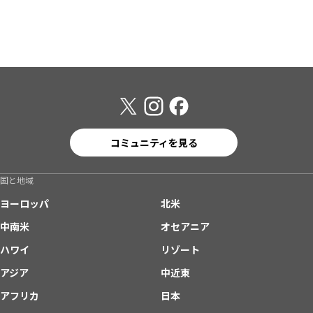
コミュニティを見る
国と地域
ヨーロッパ
北米
中南米
オセアニア
ハワイ
リゾート
アジア
中近東
アフリカ
日本