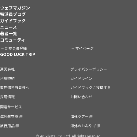
ウェブマガジン
特派員ブログ
ガイドブック
ニュース
著者一覧
コミュニティ
新規会員登録
マイページ
GOOD LUCK TRIP
運営会社
プライバシーポリシー
利用規約
ガイドライン
書店御担当者様へ
ガイドブックに投稿する
採用情報
お問い合わせ
関連サービス
海外航空券
海外ツアー
旅行用品
海外のおみやげ
© Arukikata. Co.,Ltd. All rights reserved.