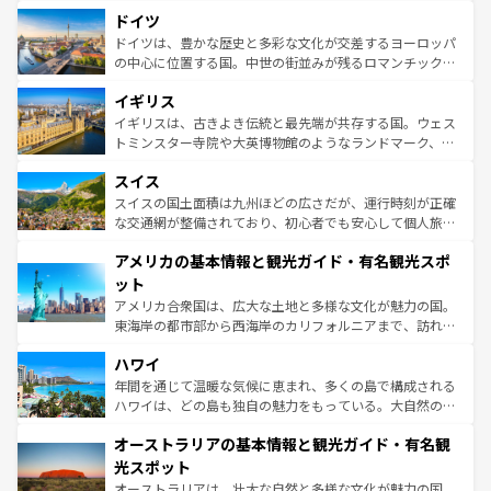
といった象徴的なスポットから、田舎町の古風な美しさま
せる。地方によって風土や気候が異なるスペインはその個
ドイツ
で、幅広い魅力が詰まっている。華麗な宮殿、歴史的な大
性で訪れる人を魅了する。 なお、新着のスペイン情報は
コ
聖堂、美しいビーチ、そして豊かな自然が、訪れる者を心
ドイツは、豊かな歴史と多彩な文化が交差するヨーロッパ
ンテンツ一覧
を参照してほしい。
から魅了する。また、フランスは美食の国としても知ら
の中心に位置する国。中世の街並みが残るロマンチック街
れ、フランス料理はユネスコ無形文化遺産にも登録されて
道から、未来を先取りするようなモダンな都市まで多様な
イギリス
いる。シャンパンの発祥地であるランス、プロヴァンスの
顔を持つこの国は、どこを歩いても飽きることがない。ベ
香り高いラベンダー畑など、多彩な楽しみ方が可能だ。さ
ルリンの文化的活気、バイエルン州のアルプスの絶景、そ
イギリスは、古きよき伝統と最先端が共存する国。ウェス
らに、パリ以外の地域にも魅力が溢れており、どの街角に
してライン川沿いのワイン畑といった風景は必見。ビール
トミンスター寺院や大英博物館のようなランドマーク、歴
も豊かな歴史と文化が息づいている。パリ以外の個性あふ
とソーセージを味わいながら地元の人と過ごす楽しい時間
史ある大学都市、美しい丘陵地帯や牧歌的な風景など、エ
れる地方に足を運ぶとそれぞれで全く異なる文化を体験で
スイス
は、お酒好きな人にはぜひ体験してほしい。 なお、新着の
リアごとに異なる魅力がある。また、優雅なアフタヌーン
きるだろう。 なお、新着のフランス情報は
コンテンツ一覧
ドイツ情報は
コンテンツ一覧
を参照してほしい。
ティー、ビール好きにはたまらない英国パブ、サッカー観
スイスの国土面積は九州ほどの広さだが、運行時刻が正確
を参照してほしい。
戦など、本場だからこそできる体験も豊富。イギリスを旅
な交通網が整備されており、初心者でも安心して個人旅行
して楽しみつくそう。 なお、新着のイギリス情報は
コンテ
を楽しめる。日本同様に時刻表どおりの旅が可能だ。中世
アメリカの基本情報と観光ガイド・有名観光スポ
ンツ一覧
を参照してほしい。
の建物がそのまま残る町や、スイスならではのユニークな
博物館もあり、アルプス観光だけでなく町歩きも満喫する
ット
ことができる。国民の所得が高いため物価も高いが、旅行
アメリカ合衆国は、広大な土地と多様な文化が魅力の国。
者向けの交通パス提供のサービスもあり、うまく活用すれ
東海岸の都市部から西海岸のカリフォルニアまで、訪れる
ば市内交通費無料で観光を楽しむこともできる。 なお、新
場所ごとに異なる風景と体験が待っている。ニューヨーク
着のスイス情報は
コンテンツ一覧
を参照してほしい。
ハワイ
のような巨大都市は、観光、ショッピング、エンターテイ
ンメントが詰まった刺激的なスポットだ。一方、アメリカ
年間を通じて温暖な気候に恵まれ、多くの島で構成される
西部には大自然が広がり、グランドキャニオンやイエロー
ハワイは、どの島も独自の魅力をもっている。大自然の神
ストーン国立公園といった絶景が堪能できる。さらに、南
秘を感じたいなら、火山が生み出した壮大な景観を誇るハ
オーストラリアの基本情報と観光ガイド・有名観
部のニューオーリンズでは、音楽と美食が融合した独特の
ワイ島は見逃せない。また、定番の観光地といえばオアフ
文化が魅力。旅行者はアメリカの各地域で異なる魅力を楽
島だが、静かな自然を求めるならマウイ島やカウアイ島が
光スポット
しみながら、その多様性と豊かな歴史を感じることができ
おすすめ。エメラルドグリーンに輝く海をはじめ、豊かな
オーストラリアは、壮大な自然と多様な文化が魅力の国。