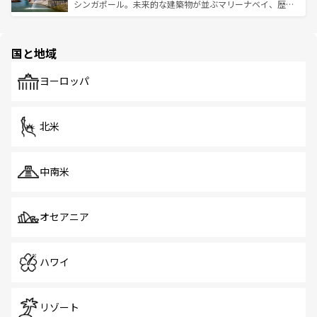
た文化、そして多様な観光資源が、訪れる旅人を魅了し続
うな絶景から文化的な体験まで、香港を存分に楽しみ尽く
シンガポール。未来的な建築物が並ぶマリーナベイ、歴史
ける。 なお、新着のタイ情報は
コンテンツ一覧
を参照して
そう。 なお、新着の香港情報は
コンテンツ一覧
を参照して
と伝統を感じられるエスニックタウン、多数の緑豊かな公
ほしい。
ほしい。
園や自然保護区など、自然が調和した近代的な景観と文化
の多様性あふれるカラフルな町は、どこを歩いても新しい
国と地域
発見がある。さらに、治安のよさや充実した公共交通機関
も、旅行者にとっては魅力的なポイント。グルメも豊富
で、ホーカーズは地元の風情を楽しめる外せないスポット
ヨーロッパ
だ。訪れる人を飽きさせないシンガポールで、多様な魅力
を体感しよう。 なお、新着のシンガポール情報は
コンテン
ツ一覧
を参照してほしい。
北米
中南米
オセアニア
ハワイ
リゾート