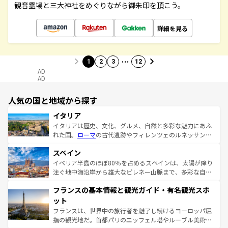
観音霊場と三大神社をめぐりながら御朱印を頂こう。
詳細を見る
…
1
2
3
12
AD
AD
人気の国と地域から探す
イタリア
イタリアは歴史、文化、グルメ、自然と多彩な魅力にあふ
れた国。
ローマ
の古代遺跡やフィレンツェのルネッサンス
美術、ヴェネツィアの運河など、歴史あるスポットはもち
スペイン
ろん、トスカーナの美しい田園風景やアマルフィ海岸の絶
景など、自然景観も見逃せない。観光の合間には、本場の
イベリア半島のほぼ80％を占めるスペインは、太陽が降り
ピザやパスタなど、絶品のイタリア料理を堪能することも
注ぐ地中海沿岸から雄大なピレネー山脈まで、多彩な自然
できる。朝目覚めてから夜眠るまで、すべての瞬間を楽し
と文化が詰まったヨーロッパ屈指の旅行先だ。多様な地域
フランスの基本情報と観光ガイド・有名観光スポ
ませてくれるイタリアで、忘れられない旅をしてみよう！
文化が根付くこの国では、情熱的なフラメンコ、熱気あふ
なお、新着のイタリア情報は
コンテンツ一覧
を参照してほ
れる闘牛、そして美味しいタパスが生活の一部となってい
ット
しい。
る。首都マドリードの洗練された雰囲気や、バルセロナの
フランスは、世界中の旅行者を魅了し続けるヨーロッパ屈
アートに溢れた街角から、地方では古代ローマ遺跡や中世
指の観光地だ。首都パリのエッフェル塔やルーブル美術館
の城塞都市、穏やかなビーチリゾートまで多彩な表情を見