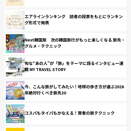
エアラインランキング 読者の投票をもとにランキン
グ形式で発表
Next韓国旅 次の韓国旅行がもっと楽しくなる 旅先・
グルメ・テクニック
旬な“あの人”が「旅」をテーマに語るインタビュー連
載 MY TRAVEL STORY
今、こんな旅がしてみたい！地球の歩き方が選ぶ2026
年絶対行くべき旅先30
コスパもタイパもかなえる！賢者の旅テクニック