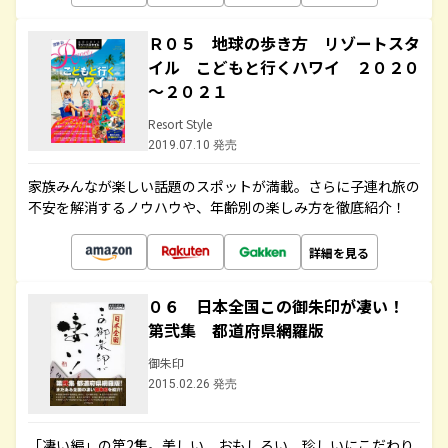
Ｒ０５ 地球の歩き方 リゾートスタ
イル こどもと行くハワイ ２０２０
～２０２１
Resort Style
2019.07.10 発売
家族みんなが楽しい話題のスポットが満載。さらに子連れ旅の
不安を解消するノウハウや、年齢別の楽しみ方を徹底紹介！
詳細を見る
０６ 日本全国この御朱印が凄い！
第弐集 都道府県網羅版
御朱印
2015.02.26 発売
「凄い編」の第2集。美しい、おもしろい、珍しいにこだわり