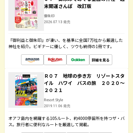
末開運さんぽ 改訂版
御朱印
2026.07.13 発売
『御利益と御朱印』が凄い、を基準に全国7万社から厳選した
神社を紹介。ビギナーに優しく、ツウも納得の1冊です。
詳細を見る
Ｒ０７ 地球の歩き方 リゾートスタ
イル ハワイ バスの旅 ２０２０～
２０２１
Resort Style
2019.11.06 発売
オアフ島内を網羅する105ルート、約4000停留所を持つザ・バ
ス。旅行者に便利なルートを厳選して掲載。