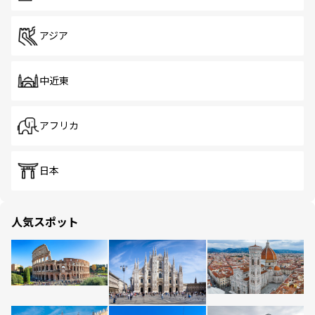
アジア
中近東
アフリカ
日本
人気スポット