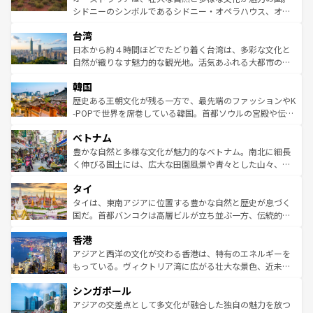
るだろう。車でのロードトリップや列車の旅も、アメリカ
文化や歴史が息づいている。「アロハスピリット」と呼ば
シドニーのシンボルであるシドニー・オペラハウス、オー
ならではの贅沢な旅のスタイルだ。 なお、新着のアメリカ
れるおもてなしの心で訪れる人々を迎えてくれるハワイの
ストラリア東海岸北部に広がる大サンゴ礁地帯グレートバ
情報は
コンテンツ一覧
を参照してほしい。
人々、おいしいローカルフードやハワイアンミュージッ
台湾
リアリーフや大陸中央部にそびえるウルル（エアーズロッ
ク、伝統的なフラダンスなど、すべてがハワイの魅力を彩
ク）、タスマニアの美しい原生林やケアンズの熱帯雨林な
日本から約４時間ほどでたどり着く台湾は、多彩な文化と
っている。訪れるたびに新しい発見と感動が待っているハ
ど、見どころがたくさん。また、カフェやワイン、オージ
自然が織りなす魅力的な観光地。活気あふれる大都市の台
ワイを、存分に味わってほしい。 なお、新着のハワイ情報
ービーフなどの食文化も豊かで、美味しいものであふれて
北やノスタルジックな町並みが人気な九份（ジォウフェ
は
コンテンツ一覧
を参照してほしい。
韓国
いる。アクティビティも充実しており、サーフィンやダイ
ン）、静ひつな山岳地帯である台湾東部など、都市の喧騒
ビング、ハイキングなど、アウトドア好きにはたまらな
と山間の静けさが共存しており、訪れる人に新しい発見と
歴史ある王朝文化が残る一方で、最先端のファッションやK
い。オーストラリアの多彩な魅力を存分に味わいつくそ
驚きをもたらしてくれる。また、奥深い台湾の食文化も魅
-POPで世界を席巻している韓国。首都ソウルの宮殿や伝統
う。 なお、新着のオーストラリア情報は
コンテンツ一覧
を
力で、夜市などの屋台グルメから高級料理、ヘルシーで美
家屋が並ぶエリアでは韓国の歴史と文化に浸ることがで
参照してほしい。
ベトナム
容にもいいと評判のスイーツなど、バラエティ豊かな料理
き、地方に足を延ばせば四季折々の自然美を楽しむことが
が味わえる。 なお、新着の台湾情報は
コンテンツ一覧
を参
できる。そして、キムチや焼肉、絶品のストリートフード
豊かな自然と多様な文化が魅力的なベトナム。南北に細長
照してほしい。
まで、さまざまな韓国料理が待っている。夜には、韓国な
く伸びる国土には、広大な田園風景や青々とした山々、世
らではのナイトライフも堪能できる。あたたかいホスピタ
界遺産に登録された壮大な自然景観が点在し、都市部では
タイ
リティに包まれながら、韓国の多彩な魅力を心ゆくまで味
急速な発展と共に伝統が息づく。ハノイの古い町並みやホ
わってみてほしい。 なお、新着の韓国情報は
コンテンツ一
ーチミン市のフランス統治時代の建物も、独特の雰囲気を
タイは、東南アジアに位置する豊かな自然と歴史が息づく
覧
を参照してほしい。
醸し出している。また、バラエティの豊かさとおいしさで
国だ。首都バンコクは高層ビルが立ち並ぶ一方、伝統的な
世界中の食通を魅了してやまないベトナム料理も魅力のひ
寺院や市場がいたるところに点在し、古きよき文化と現代
香港
とつ。フォーやバインミー、ベトナムコーヒーなどは、ぜ
の活気が交差している。北部ではチェンマイなどの山岳地
ひ現地で味わいたい。どの地域を訪れてもあたたかい人々
帯で自然と触れ合い、南部ではプーケットやクラビの美し
アジアと西洋の文化が交わる香港は、特有のエネルギーを
が旅行者を迎えてくれるので、きっと忘れられない旅にな
いビーチでリゾート気分を楽しむことができる。タイ料理
もっている。ヴィクトリア湾に広がる壮大な景色、近未来
るはずだ。 なお、新着のベトナム情報は
コンテンツ一覧
を
は世界的に有名で、屋台から高級レストランまで味覚を刺
的なアートスポット、そして歴史と現代が融合した町並
参照してほしい。
シンガポール
激する。気候は一年中温暖で、どの季節にも異なる楽しみ
み、どこを訪れても感動するはず。観光スポットが密集し
が待っている。親しみやすいタイの人々、仏教を中心とし
ており、効率よく見どころを回れるのも魅力。息をのむよ
アジアの交差点として多文化が融合した独自の魅力を放つ