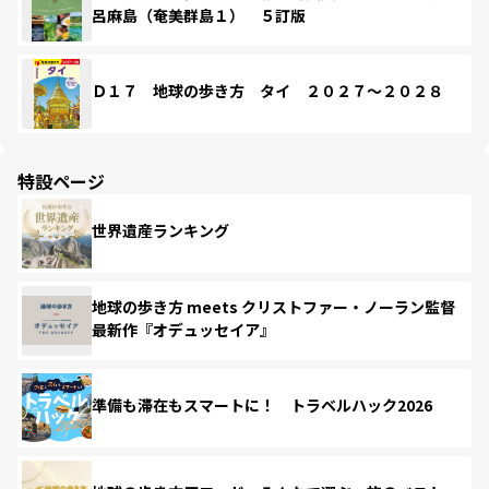
呂麻島（奄美群島１） ５訂版
Ｄ１７ 地球の歩き方 タイ ２０２７～２０２８
特設ページ
世界遺産ランキング
地球の歩き方 meets クリストファー・ノーラン監督
最新作『オデュッセイア』
準備も滞在もスマートに！ トラベルハック2026