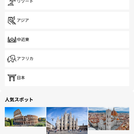
リゾート
アジア
中近東
アフリカ
日本
人気スポット