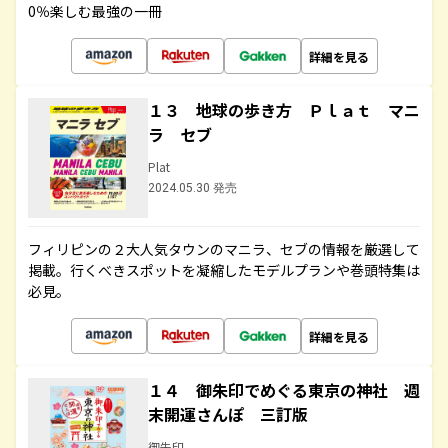
0％楽しむ最強の一冊
詳細を見る
１３ 地球の歩き方 Ｐｌａｔ マニ
ラ セブ
Plat
2024.05.30 発売
フィリピンの２大人気タウンのマニラ、セブの情報を厳選して
掲載。行くべきスポットを凝縮したモデルプランや巻頭特集は
必見。
詳細を見る
１４ 御朱印でめぐる東京の神社 週
末開運さんぽ 三訂版
御朱印