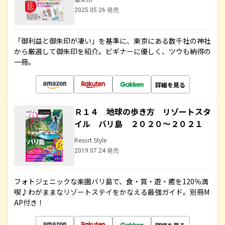
2025.05.26 発売
「御利益と御朱印が凄い」を基準に、東京にある数千社の神社
から厳選して御朱印を紹介。ビギナーに優しく、ツウも納得の
一冊。
詳細を見る
Ｒ１４ 地球の歩き方 リゾートスタ
イル バリ島 ２０２０～２０２１
Resort Style
2019.07.24 発売
フォトジェニックな楽園バリ島で、食・買・遊・癒を120％満
喫♪わがままなリゾートステイをかなえる最強ガイド。別冊M
AP付き！