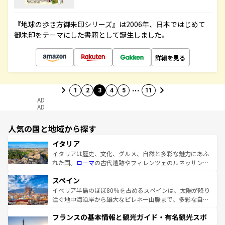
『地球の歩き方御朱印シリーズ』は2006年、日本ではじめて
御朱印をテーマにした書籍として誕生しました。
詳細を見る
…
1
2
3
4
5
11
AD
AD
人気の国と地域から探す
イタリア
イタリアは歴史、文化、グルメ、自然と多彩な魅力にあふ
れた国。
ローマ
の古代遺跡やフィレンツェのルネッサンス
美術、ヴェネツィアの運河など、歴史あるスポットはもち
スペイン
ろん、トスカーナの美しい田園風景やアマルフィ海岸の絶
景など、自然景観も見逃せない。観光の合間には、本場の
イベリア半島のほぼ80％を占めるスペインは、太陽が降り
ピザやパスタなど、絶品のイタリア料理を堪能することも
注ぐ地中海沿岸から雄大なピレネー山脈まで、多彩な自然
できる。朝目覚めてから夜眠るまで、すべての瞬間を楽し
と文化が詰まったヨーロッパ屈指の旅行先だ。多様な地域
フランスの基本情報と観光ガイド・有名観光スポ
ませてくれるイタリアで、忘れられない旅をしてみよう！
文化が根付くこの国では、情熱的なフラメンコ、熱気あふ