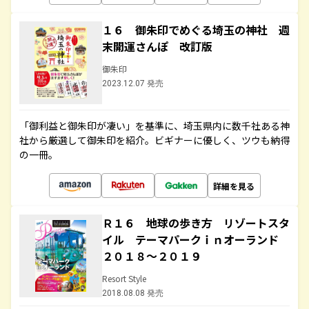
１６ 御朱印でめぐる埼玉の神社 週
末開運さんぽ 改訂版
御朱印
2023.12.07 発売
「御利益と御朱印が凄い」を基準に、埼玉県内に数千社ある神
社から厳選して御朱印を紹介。ビギナーに優しく、ツウも納得
の一冊。
詳細を見る
Ｒ１６ 地球の歩き方 リゾートスタ
イル テーマパークｉｎオーランド
２０１８～２０１９
Resort Style
2018.08.08 発売