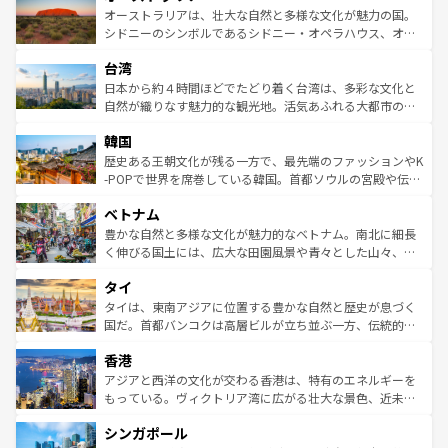
文化が魅力。旅行者はアメリカの各地域で異なる魅力を楽
島だが、静かな自然を求めるならマウイ島やカウアイ島が
オーストラリアは、壮大な自然と多様な文化が魅力の国。
しみながら、その多様性と豊かな歴史を感じることができ
おすすめ。エメラルドグリーンに輝く海をはじめ、豊かな
シドニーのシンボルであるシドニー・オペラハウス、オー
るだろう。車でのロードトリップや列車の旅も、アメリカ
文化や歴史が息づいている。「アロハスピリット」と呼ば
ストラリア東海岸北部に広がる大サンゴ礁地帯グレートバ
ならではの贅沢な旅のスタイルだ。 なお、新着のアメリカ
台湾
れるおもてなしの心で訪れる人々を迎えてくれるハワイの
リアリーフや大陸中央部にそびえるウルル（エアーズロッ
情報は
コンテンツ一覧
を参照してほしい。
人々、おいしいローカルフードやハワイアンミュージッ
ク）、タスマニアの美しい原生林やケアンズの熱帯雨林な
日本から約４時間ほどでたどり着く台湾は、多彩な文化と
ク、伝統的なフラダンスなど、すべてがハワイの魅力を彩
ど、見どころがたくさん。また、カフェやワイン、オージ
自然が織りなす魅力的な観光地。活気あふれる大都市の台
っている。訪れるたびに新しい発見と感動が待っているハ
ービーフなどの食文化も豊かで、美味しいものであふれて
北やノスタルジックな町並みが人気な九份（ジォウフェ
ワイを、存分に味わってほしい。 なお、新着のハワイ情報
韓国
いる。アクティビティも充実しており、サーフィンやダイ
ン）、静ひつな山岳地帯である台湾東部など、都市の喧騒
は
コンテンツ一覧
を参照してほしい。
ビング、ハイキングなど、アウトドア好きにはたまらな
と山間の静けさが共存しており、訪れる人に新しい発見と
歴史ある王朝文化が残る一方で、最先端のファッションやK
い。オーストラリアの多彩な魅力を存分に味わいつくそ
驚きをもたらしてくれる。また、奥深い台湾の食文化も魅
-POPで世界を席巻している韓国。首都ソウルの宮殿や伝統
う。 なお、新着のオーストラリア情報は
コンテンツ一覧
を
力で、夜市などの屋台グルメから高級料理、ヘルシーで美
家屋が並ぶエリアでは韓国の歴史と文化に浸ることがで
参照してほしい。
ベトナム
容にもいいと評判のスイーツなど、バラエティ豊かな料理
き、地方に足を延ばせば四季折々の自然美を楽しむことが
が味わえる。 なお、新着の台湾情報は
コンテンツ一覧
を参
できる。そして、キムチや焼肉、絶品のストリートフード
豊かな自然と多様な文化が魅力的なベトナム。南北に細長
照してほしい。
まで、さまざまな韓国料理が待っている。夜には、韓国な
く伸びる国土には、広大な田園風景や青々とした山々、世
らではのナイトライフも堪能できる。あたたかいホスピタ
界遺産に登録された壮大な自然景観が点在し、都市部では
タイ
リティに包まれながら、韓国の多彩な魅力を心ゆくまで味
急速な発展と共に伝統が息づく。ハノイの古い町並みやホ
わってみてほしい。 なお、新着の韓国情報は
コンテンツ一
ーチミン市のフランス統治時代の建物も、独特の雰囲気を
タイは、東南アジアに位置する豊かな自然と歴史が息づく
覧
を参照してほしい。
醸し出している。また、バラエティの豊かさとおいしさで
国だ。首都バンコクは高層ビルが立ち並ぶ一方、伝統的な
世界中の食通を魅了してやまないベトナム料理も魅力のひ
寺院や市場がいたるところに点在し、古きよき文化と現代
香港
とつ。フォーやバインミー、ベトナムコーヒーなどは、ぜ
の活気が交差している。北部ではチェンマイなどの山岳地
ひ現地で味わいたい。どの地域を訪れてもあたたかい人々
帯で自然と触れ合い、南部ではプーケットやクラビの美し
アジアと西洋の文化が交わる香港は、特有のエネルギーを
が旅行者を迎えてくれるので、きっと忘れられない旅にな
いビーチでリゾート気分を楽しむことができる。タイ料理
もっている。ヴィクトリア湾に広がる壮大な景色、近未来
るはずだ。 なお、新着のベトナム情報は
コンテンツ一覧
を
は世界的に有名で、屋台から高級レストランまで味覚を刺
的なアートスポット、そして歴史と現代が融合した町並
参照してほしい。
シンガポール
激する。気候は一年中温暖で、どの季節にも異なる楽しみ
み、どこを訪れても感動するはず。観光スポットが密集し