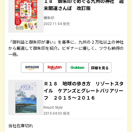
１８ 御朱印でめぐる九州の神社 週
末開運さんぽ 改訂版
御朱印
2022.11.04 発売
「御利益と御朱印が凄い」を基準に、九州の２万社以上の神社
から厳選して御朱印を紹介。ビギナーに優しく、ツウも納得の
一冊。
詳細を見る
Ｒ１８ 地球の歩き方 リゾートスタ
イル ケアンズとグレートバリアリー
フ ２０１５～２０１６
Resort Style
2015.04.03 発売
当社在庫切れ