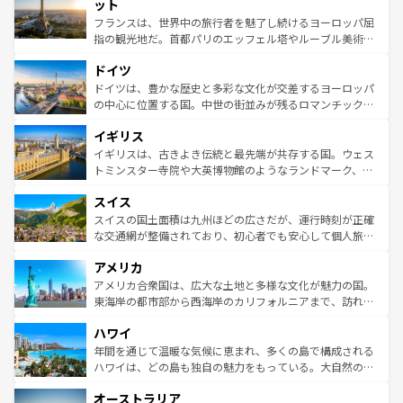
なお、新着のイタリア情報は
コンテンツ一覧
を参照してほ
れる闘牛、そして美味しいタパスが生活の一部となってい
ット
しい。
る。首都マドリードの洗練された雰囲気や、バルセロナの
フランスは、世界中の旅行者を魅了し続けるヨーロッパ屈
アートに溢れた街角から、地方では古代ローマ遺跡や中世
指の観光地だ。首都パリのエッフェル塔やルーブル美術館
の城塞都市、穏やかなビーチリゾートまで多彩な表情を見
といった象徴的なスポットから、田舎町の古風な美しさま
せる。地方によって風土や気候が異なるスペインはその個
ドイツ
で、幅広い魅力が詰まっている。華麗な宮殿、歴史的な大
性で訪れる人を魅了する。 なお、新着のスペイン情報は
コ
聖堂、美しいビーチ、そして豊かな自然が、訪れる者を心
ドイツは、豊かな歴史と多彩な文化が交差するヨーロッパ
ンテンツ一覧
を参照してほしい。
から魅了する。また、フランスは美食の国としても知ら
の中心に位置する国。中世の街並みが残るロマンチック街
れ、フランス料理はユネスコ無形文化遺産にも登録されて
道から、未来を先取りするようなモダンな都市まで多様な
イギリス
いる。シャンパンの発祥地であるランス、プロヴァンスの
顔を持つこの国は、どこを歩いても飽きることがない。ベ
香り高いラベンダー畑など、多彩な楽しみ方が可能だ。さ
ルリンの文化的活気、バイエルン州のアルプスの絶景、そ
イギリスは、古きよき伝統と最先端が共存する国。ウェス
らに、パリ以外の地域にも魅力が溢れており、どの街角に
してライン川沿いのワイン畑といった風景は必見。ビール
トミンスター寺院や大英博物館のようなランドマーク、歴
も豊かな歴史と文化が息づいている。パリ以外の個性あふ
とソーセージを味わいながら地元の人と過ごす楽しい時間
史ある大学都市、美しい丘陵地帯や牧歌的な風景など、エ
れる地方に足を運ぶとそれぞれで全く異なる文化を体験で
スイス
は、お酒好きな人にはぜひ体験してほしい。 なお、新着の
リアごとに異なる魅力がある。また、優雅なアフタヌーン
きるだろう。 なお、新着のフランス情報は
コンテンツ一覧
ドイツ情報は
コンテンツ一覧
を参照してほしい。
ティー、ビール好きにはたまらない英国パブ、サッカー観
スイスの国土面積は九州ほどの広さだが、運行時刻が正確
を参照してほしい。
戦など、本場だからこそできる体験も豊富。イギリスを旅
な交通網が整備されており、初心者でも安心して個人旅行
して楽しみつくそう。 なお、新着のイギリス情報は
コンテ
を楽しめる。日本同様に時刻表どおりの旅が可能だ。中世
アメリカ
ンツ一覧
を参照してほしい。
の建物がそのまま残る町や、スイスならではのユニークな
博物館もあり、アルプス観光だけでなく町歩きも満喫する
アメリカ合衆国は、広大な土地と多様な文化が魅力の国。
ことができる。国民の所得が高いため物価も高いが、旅行
東海岸の都市部から西海岸のカリフォルニアまで、訪れる
者向けの交通パス提供のサービスもあり、うまく活用すれ
場所ごとに異なる風景と体験が待っている。ニューヨーク
ハワイ
ば市内交通費無料で観光を楽しむこともできる。 なお、新
のような巨大都市は、観光、ショッピング、エンターテイ
着のスイス情報は
コンテンツ一覧
を参照してほしい。
ンメントが詰まった刺激的なスポットだ。一方、アメリカ
年間を通じて温暖な気候に恵まれ、多くの島で構成される
西部には大自然が広がり、グランドキャニオンやイエロー
ハワイは、どの島も独自の魅力をもっている。大自然の神
ストーン国立公園といった絶景が堪能できる。さらに、南
秘を感じたいなら、火山が生み出した壮大な景観を誇るハ
オーストラリア
部のニューオーリンズでは、音楽と美食が融合した独特の
ワイ島は見逃せない。また、定番の観光地といえばオアフ