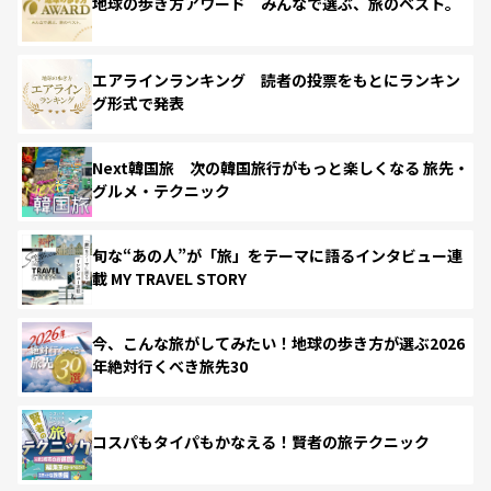
地球の歩き方アワード みんなで選ぶ、旅のベスト。
エアラインランキング 読者の投票をもとにランキン
グ形式で発表
Next韓国旅 次の韓国旅行がもっと楽しくなる 旅先・
グルメ・テクニック
旬な“あの人”が「旅」をテーマに語るインタビュー連
載 MY TRAVEL STORY
今、こんな旅がしてみたい！地球の歩き方が選ぶ2026
年絶対行くべき旅先30
コスパもタイパもかなえる！賢者の旅テクニック