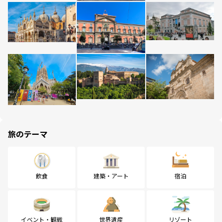
旅のテーマ
飲食
建築・アート
宿泊
イベント・観戦
世界遺産
リゾート