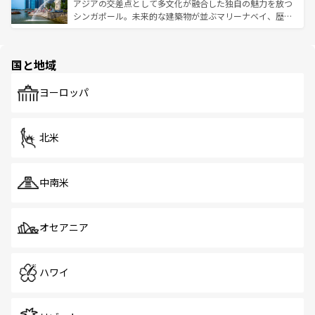
が待っている。親しみやすいタイの人々、仏教を中心とし
ており、効率よく見どころを回れるのも魅力。息をのむよ
アジアの交差点として多文化が融合した独自の魅力を放つ
た文化、そして多様な観光資源が、訪れる旅人を魅了し続
うな絶景から文化的な体験まで、香港を存分に楽しみ尽く
シンガポール。未来的な建築物が並ぶマリーナベイ、歴史
ける。 なお、新着のタイ情報は
コンテンツ一覧
を参照して
そう。 なお、新着の香港情報は
コンテンツ一覧
を参照して
と伝統を感じられるエスニックタウン、多数の緑豊かな公
ほしい。
ほしい。
園や自然保護区など、自然が調和した近代的な景観と文化
の多様性あふれるカラフルな町は、どこを歩いても新しい
国と地域
発見がある。さらに、治安のよさや充実した公共交通機関
も、旅行者にとっては魅力的なポイント。グルメも豊富
で、ホーカーズは地元の風情を楽しめる外せないスポット
ヨーロッパ
だ。訪れる人を飽きさせないシンガポールで、多様な魅力
を体感しよう。 なお、新着のシンガポール情報は
コンテン
ツ一覧
を参照してほしい。
北米
中南米
オセアニア
ハワイ