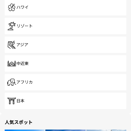
ハワイ
リゾート
アジア
中近東
アフリカ
日本
人気スポット