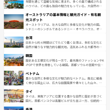
ンメントが詰まった刺激的なスポットだ。一方、アメリカ
年間を通じて温暖な気候に恵まれ、多くの島で構成される
西部には大自然が広がり、グランドキャニオンやイエロー
ハワイは、どの島も独自の魅力をもっている。大自然の神
ストーン国立公園といった絶景が堪能できる。さらに、南
秘を感じたいなら、火山が生み出した壮大な景観を誇るハ
オーストラリアの基本情報と観光ガイド・有名観
部のニューオーリンズでは、音楽と美食が融合した独特の
ワイ島は見逃せない。また、定番の観光地といえばオアフ
文化が魅力。旅行者はアメリカの各地域で異なる魅力を楽
島だが、静かな自然を求めるならマウイ島やカウアイ島が
光スポット
しみながら、その多様性と豊かな歴史を感じることができ
おすすめ。エメラルドグリーンに輝く海をはじめ、豊かな
オーストラリアは、壮大な自然と多様な文化が魅力の国。
るだろう。車でのロードトリップや列車の旅も、アメリカ
文化や歴史が息づいている。「アロハスピリット」と呼ば
シドニーのシンボルであるシドニー・オペラハウス、オー
ならではの贅沢な旅のスタイルだ。 なお、新着のアメリカ
れるおもてなしの心で訪れる人々を迎えてくれるハワイの
ストラリア東海岸北部に広がる大サンゴ礁地帯グレートバ
情報は
コンテンツ一覧
を参照してほしい。
人々、おいしいローカルフードやハワイアンミュージッ
台湾
リアリーフや大陸中央部にそびえるウルル（エアーズロッ
ク、伝統的なフラダンスなど、すべてがハワイの魅力を彩
ク）、タスマニアの美しい原生林やケアンズの熱帯雨林な
日本から約４時間ほどでたどり着く台湾は、多彩な文化と
っている。訪れるたびに新しい発見と感動が待っているハ
ど、見どころがたくさん。また、カフェやワイン、オージ
自然が織りなす魅力的な観光地。活気あふれる大都市の台
ワイを、存分に味わってほしい。 なお、新着のハワイ情報
ービーフなどの食文化も豊かで、美味しいものであふれて
北やノスタルジックな町並みが人気な九份（ジォウフェ
は
コンテンツ一覧
を参照してほしい。
韓国
いる。アクティビティも充実しており、サーフィンやダイ
ン）、静ひつな山岳地帯である台湾東部など、都市の喧騒
ビング、ハイキングなど、アウトドア好きにはたまらな
と山間の静けさが共存しており、訪れる人に新しい発見と
歴史ある王朝文化が残る一方で、最先端のファッションやK
い。オーストラリアの多彩な魅力を存分に味わいつくそ
驚きをもたらしてくれる。また、奥深い台湾の食文化も魅
-POPで世界を席巻している韓国。首都ソウルの宮殿や伝統
う。 なお、新着のオーストラリア情報は
コンテンツ一覧
を
力で、夜市などの屋台グルメから高級料理、ヘルシーで美
家屋が並ぶエリアでは韓国の歴史と文化に浸ることがで
参照してほしい。
ベトナム
容にもいいと評判のスイーツなど、バラエティ豊かな料理
き、地方に足を延ばせば四季折々の自然美を楽しむことが
が味わえる。 なお、新着の台湾情報は
コンテンツ一覧
を参
できる。そして、キムチや焼肉、絶品のストリートフード
豊かな自然と多様な文化が魅力的なベトナム。南北に細長
照してほしい。
まで、さまざまな韓国料理が待っている。夜には、韓国な
く伸びる国土には、広大な田園風景や青々とした山々、世
らではのナイトライフも堪能できる。あたたかいホスピタ
界遺産に登録された壮大な自然景観が点在し、都市部では
タイ
リティに包まれながら、韓国の多彩な魅力を心ゆくまで味
急速な発展と共に伝統が息づく。ハノイの古い町並みやホ
わってみてほしい。 なお、新着の韓国情報は
コンテンツ一
ーチミン市のフランス統治時代の建物も、独特の雰囲気を
タイは、東南アジアに位置する豊かな自然と歴史が息づく
覧
を参照してほしい。
醸し出している。また、バラエティの豊かさとおいしさで
国だ。首都バンコクは高層ビルが立ち並ぶ一方、伝統的な
世界中の食通を魅了してやまないベトナム料理も魅力のひ
寺院や市場がいたるところに点在し、古きよき文化と現代
香港
とつ。フォーやバインミー、ベトナムコーヒーなどは、ぜ
の活気が交差している。北部ではチェンマイなどの山岳地