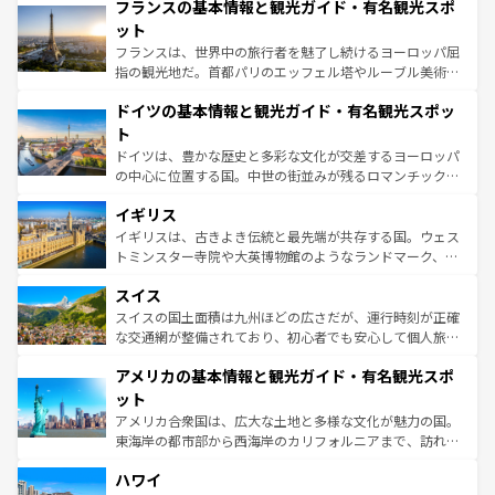
フランスの基本情報と観光ガイド・有名観光スポ
ませてくれるイタリアで、忘れられない旅をしてみよう！
文化が根付くこの国では、情熱的なフラメンコ、熱気あふ
なお、新着のイタリア情報は
コンテンツ一覧
を参照してほ
れる闘牛、そして美味しいタパスが生活の一部となってい
ット
しい。
る。首都マドリードの洗練された雰囲気や、バルセロナの
フランスは、世界中の旅行者を魅了し続けるヨーロッパ屈
アートに溢れた街角から、地方では古代ローマ遺跡や中世
指の観光地だ。首都パリのエッフェル塔やルーブル美術館
の城塞都市、穏やかなビーチリゾートまで多彩な表情を見
といった象徴的なスポットから、田舎町の古風な美しさま
せる。地方によって風土や気候が異なるスペインはその個
ドイツの基本情報と観光ガイド・有名観光スポッ
で、幅広い魅力が詰まっている。華麗な宮殿、歴史的な大
性で訪れる人を魅了する。 なお、新着のスペイン情報は
コ
聖堂、美しいビーチ、そして豊かな自然が、訪れる者を心
ト
ンテンツ一覧
を参照してほしい。
から魅了する。また、フランスは美食の国としても知ら
ドイツは、豊かな歴史と多彩な文化が交差するヨーロッパ
れ、フランス料理はユネスコ無形文化遺産にも登録されて
の中心に位置する国。中世の街並みが残るロマンチック街
いる。シャンパンの発祥地であるランス、プロヴァンスの
道から、未来を先取りするようなモダンな都市まで多様な
香り高いラベンダー畑など、多彩な楽しみ方が可能だ。さ
イギリス
顔を持つこの国は、どこを歩いても飽きることがない。ベ
らに、パリ以外の地域にも魅力が溢れており、どの街角に
ルリンの文化的活気、バイエルン州のアルプスの絶景、そ
イギリスは、古きよき伝統と最先端が共存する国。ウェス
も豊かな歴史と文化が息づいている。パリ以外の個性あふ
してライン川沿いのワイン畑といった風景は必見。ビール
トミンスター寺院や大英博物館のようなランドマーク、歴
れる地方に足を運ぶとそれぞれで全く異なる文化を体験で
とソーセージを味わいながら地元の人と過ごす楽しい時間
史ある大学都市、美しい丘陵地帯や牧歌的な風景など、エ
きるだろう。 なお、新着のフランス情報は
コンテンツ一覧
スイス
は、お酒好きな人にはぜひ体験してほしい。 なお、新着の
リアごとに異なる魅力がある。また、優雅なアフタヌーン
を参照してほしい。
ドイツ情報は
コンテンツ一覧
を参照してほしい。
ティー、ビール好きにはたまらない英国パブ、サッカー観
スイスの国土面積は九州ほどの広さだが、運行時刻が正確
戦など、本場だからこそできる体験も豊富。イギリスを旅
な交通網が整備されており、初心者でも安心して個人旅行
して楽しみつくそう。 なお、新着のイギリス情報は
コンテ
を楽しめる。日本同様に時刻表どおりの旅が可能だ。中世
アメリカの基本情報と観光ガイド・有名観光スポ
ンツ一覧
を参照してほしい。
の建物がそのまま残る町や、スイスならではのユニークな
博物館もあり、アルプス観光だけでなく町歩きも満喫する
ット
ことができる。国民の所得が高いため物価も高いが、旅行
アメリカ合衆国は、広大な土地と多様な文化が魅力の国。
者向けの交通パス提供のサービスもあり、うまく活用すれ
東海岸の都市部から西海岸のカリフォルニアまで、訪れる
ば市内交通費無料で観光を楽しむこともできる。 なお、新
場所ごとに異なる風景と体験が待っている。ニューヨーク
着のスイス情報は
コンテンツ一覧
を参照してほしい。
ハワイ
のような巨大都市は、観光、ショッピング、エンターテイ