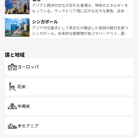
ひ現地で味わいたい。どの地域を訪れてもあたたかい人々
帯で自然と触れ合い、南部ではプーケットやクラビの美し
アジアと西洋の文化が交わる香港は、特有のエネルギーを
が旅行者を迎えてくれるので、きっと忘れられない旅にな
いビーチでリゾート気分を楽しむことができる。タイ料理
もっている。ヴィクトリア湾に広がる壮大な景色、近未来
るはずだ。 なお、新着のベトナム情報は
コンテンツ一覧
を
は世界的に有名で、屋台から高級レストランまで味覚を刺
的なアートスポット、そして歴史と現代が融合した町並
参照してほしい。
シンガポール
激する。気候は一年中温暖で、どの季節にも異なる楽しみ
み、どこを訪れても感動するはず。観光スポットが密集し
が待っている。親しみやすいタイの人々、仏教を中心とし
ており、効率よく見どころを回れるのも魅力。息をのむよ
アジアの交差点として多文化が融合した独自の魅力を放つ
た文化、そして多様な観光資源が、訪れる旅人を魅了し続
うな絶景から文化的な体験まで、香港を存分に楽しみ尽く
シンガポール。未来的な建築物が並ぶマリーナベイ、歴史
ける。 なお、新着のタイ情報は
コンテンツ一覧
を参照して
そう。 なお、新着の香港情報は
コンテンツ一覧
を参照して
と伝統を感じられるエスニックタウン、多数の緑豊かな公
ほしい。
ほしい。
園や自然保護区など、自然が調和した近代的な景観と文化
の多様性あふれるカラフルな町は、どこを歩いても新しい
国と地域
発見がある。さらに、治安のよさや充実した公共交通機関
も、旅行者にとっては魅力的なポイント。グルメも豊富
で、ホーカーズは地元の風情を楽しめる外せないスポット
ヨーロッパ
だ。訪れる人を飽きさせないシンガポールで、多様な魅力
を体感しよう。 なお、新着のシンガポール情報は
コンテン
ツ一覧
を参照してほしい。
北米
中南米
オセアニア