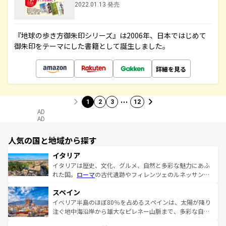
2022.01.13 発売
『地球の歩き方御朱印シリーズ』は2006年、日本ではじめて
御朱印をテーマにした書籍として誕生しました。
詳細を見る
…
1
2
3
12
AD
AD
人気の国と地域から探す
イタリア
イタリアは歴史、文化、グルメ、自然と多彩な魅力にあふ
れた国。
ローマ
の古代遺跡やフィレンツェのルネッサンス
美術、ヴェネツィアの運河など、歴史あるスポットはもち
スペイン
ろん、トスカーナの美しい田園風景やアマルフィ海岸の絶
景など、自然景観も見逃せない。観光の合間には、本場の
イベリア半島のほぼ80％を占めるスペインは、太陽が降り
ピザやパスタなど、絶品のイタリア料理を堪能することも
注ぐ地中海沿岸から雄大なピレネー山脈まで、多彩な自然
できる。朝目覚めてから夜眠るまで、すべての瞬間を楽し
と文化が詰まったヨーロッパ屈指の旅行先だ。多様な地域