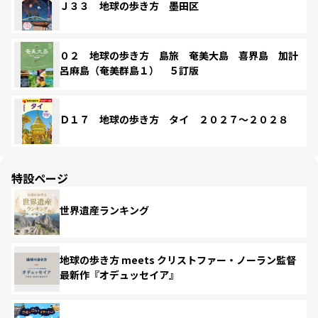
Ｊ３３ 地球の歩き方 墨田区
０２ 地球の歩き方 島旅 奄美大島 喜界島 加計
呂麻島（奄美群島１） ５訂版
Ｄ１７ 地球の歩き方 タイ ２０２７～２０２８
特設ページ
世界遺産ランキング
地球の歩き方 meets クリストファー・ノーラン監督
最新作『オデュッセイア』