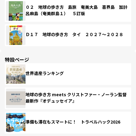
０２ 地球の歩き方 島旅 奄美大島 喜界島 加計
呂麻島（奄美群島１） ５訂版
Ｄ１７ 地球の歩き方 タイ ２０２７～２０２８
特設ページ
世界遺産ランキング
地球の歩き方 meets クリストファー・ノーラン監督
最新作『オデュッセイア』
準備も滞在もスマートに！ トラベルハック2026