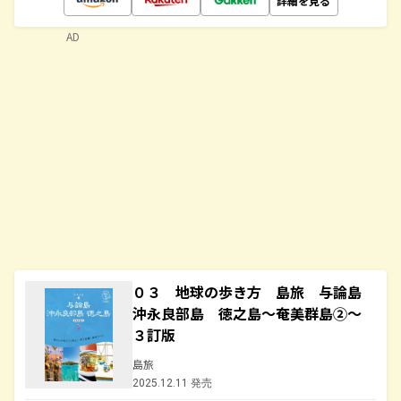
詳細を見る
AD
０３ 地球の歩き方 島旅 与論島
沖永良部島 徳之島～奄美群島②～
３訂版
島旅
2025.12.11 発売