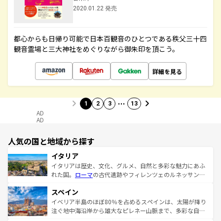
2020.01.22 発売
都心からも日帰り可能で日本百観音のひとつである秩父三十四
観音霊場と三大神社をめぐりながら御朱印を頂こう。
詳細を見る
…
1
2
3
13
AD
AD
人気の国と地域から探す
イタリア
イタリアは歴史、文化、グルメ、自然と多彩な魅力にあふ
れた国。
ローマ
の古代遺跡やフィレンツェのルネッサンス
美術、ヴェネツィアの運河など、歴史あるスポットはもち
スペイン
ろん、トスカーナの美しい田園風景やアマルフィ海岸の絶
景など、自然景観も見逃せない。観光の合間には、本場の
イベリア半島のほぼ80％を占めるスペインは、太陽が降り
ピザやパスタなど、絶品のイタリア料理を堪能することも
注ぐ地中海沿岸から雄大なピレネー山脈まで、多彩な自然
できる。朝目覚めてから夜眠るまで、すべての瞬間を楽し
と文化が詰まったヨーロッパ屈指の旅行先だ。多様な地域