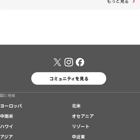
もっと見る
コミュニティを見る
国と地域
ヨーロッパ
北米
中南米
オセアニア
ハワイ
リゾート
アジア
中近東