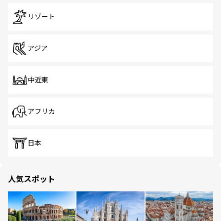
リゾート
アジア
中近東
アフリカ
日本
人気スポット