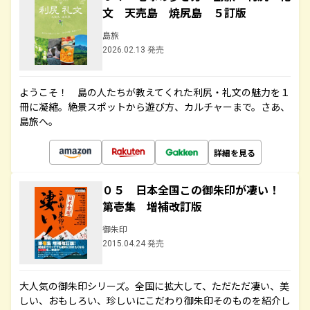
文 天売島 焼尻島 ５訂版
島旅
2026.02.13 発売
ようこそ！ 島の人たちが教えてくれた利尻・礼文の魅力を１
冊に凝縮。絶景スポットから遊び方、カルチャーまで。さあ、
島旅へ。
詳細を見る
０５ 日本全国この御朱印が凄い！
第壱集 増補改訂版
御朱印
2015.04.24 発売
大人気の御朱印シリーズ。全国に拡大して、ただただ凄い、美
しい、おもしろい、珍しいにこだわり御朱印そのものを紹介し