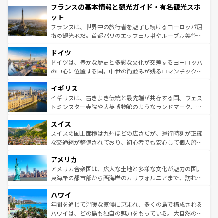
フランスの基本情報と観光ガイド・有名観光スポ
ませてくれるイタリアで、忘れられない旅をしてみよう！
文化が根付くこの国では、情熱的なフラメンコ、熱気あふ
なお、新着のイタリア情報は
コンテンツ一覧
を参照してほ
れる闘牛、そして美味しいタパスが生活の一部となってい
ット
しい。
る。首都マドリードの洗練された雰囲気や、バルセロナの
フランスは、世界中の旅行者を魅了し続けるヨーロッパ屈
アートに溢れた街角から、地方では古代ローマ遺跡や中世
指の観光地だ。首都パリのエッフェル塔やルーブル美術館
の城塞都市、穏やかなビーチリゾートまで多彩な表情を見
といった象徴的なスポットから、田舎町の古風な美しさま
せる。地方によって風土や気候が異なるスペインはその個
ドイツ
で、幅広い魅力が詰まっている。華麗な宮殿、歴史的な大
性で訪れる人を魅了する。 なお、新着のスペイン情報は
コ
聖堂、美しいビーチ、そして豊かな自然が、訪れる者を心
ドイツは、豊かな歴史と多彩な文化が交差するヨーロッパ
ンテンツ一覧
を参照してほしい。
から魅了する。また、フランスは美食の国としても知ら
の中心に位置する国。中世の街並みが残るロマンチック街
れ、フランス料理はユネスコ無形文化遺産にも登録されて
道から、未来を先取りするようなモダンな都市まで多様な
イギリス
いる。シャンパンの発祥地であるランス、プロヴァンスの
顔を持つこの国は、どこを歩いても飽きることがない。ベ
香り高いラベンダー畑など、多彩な楽しみ方が可能だ。さ
ルリンの文化的活気、バイエルン州のアルプスの絶景、そ
イギリスは、古きよき伝統と最先端が共存する国。ウェス
らに、パリ以外の地域にも魅力が溢れており、どの街角に
してライン川沿いのワイン畑といった風景は必見。ビール
トミンスター寺院や大英博物館のようなランドマーク、歴
も豊かな歴史と文化が息づいている。パリ以外の個性あふ
とソーセージを味わいながら地元の人と過ごす楽しい時間
史ある大学都市、美しい丘陵地帯や牧歌的な風景など、エ
れる地方に足を運ぶとそれぞれで全く異なる文化を体験で
スイス
は、お酒好きな人にはぜひ体験してほしい。 なお、新着の
リアごとに異なる魅力がある。また、優雅なアフタヌーン
きるだろう。 なお、新着のフランス情報は
コンテンツ一覧
ドイツ情報は
コンテンツ一覧
を参照してほしい。
ティー、ビール好きにはたまらない英国パブ、サッカー観
スイスの国土面積は九州ほどの広さだが、運行時刻が正確
を参照してほしい。
戦など、本場だからこそできる体験も豊富。イギリスを旅
な交通網が整備されており、初心者でも安心して個人旅行
して楽しみつくそう。 なお、新着のイギリス情報は
コンテ
を楽しめる。日本同様に時刻表どおりの旅が可能だ。中世
アメリカ
ンツ一覧
を参照してほしい。
の建物がそのまま残る町や、スイスならではのユニークな
博物館もあり、アルプス観光だけでなく町歩きも満喫する
アメリカ合衆国は、広大な土地と多様な文化が魅力の国。
ことができる。国民の所得が高いため物価も高いが、旅行
東海岸の都市部から西海岸のカリフォルニアまで、訪れる
者向けの交通パス提供のサービスもあり、うまく活用すれ
場所ごとに異なる風景と体験が待っている。ニューヨーク
ハワイ
ば市内交通費無料で観光を楽しむこともできる。 なお、新
のような巨大都市は、観光、ショッピング、エンターテイ
着のスイス情報は
コンテンツ一覧
を参照してほしい。
ンメントが詰まった刺激的なスポットだ。一方、アメリカ
年間を通じて温暖な気候に恵まれ、多くの島で構成される
西部には大自然が広がり、グランドキャニオンやイエロー
ハワイは、どの島も独自の魅力をもっている。大自然の神