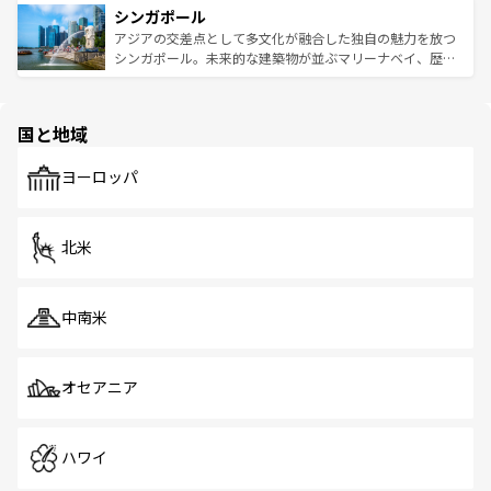
参照してほしい。
シンガポール
激する。気候は一年中温暖で、どの季節にも異なる楽しみ
み、どこを訪れても感動するはず。観光スポットが密集し
が待っている。親しみやすいタイの人々、仏教を中心とし
ており、効率よく見どころを回れるのも魅力。息をのむよ
アジアの交差点として多文化が融合した独自の魅力を放つ
た文化、そして多様な観光資源が、訪れる旅人を魅了し続
うな絶景から文化的な体験まで、香港を存分に楽しみ尽く
シンガポール。未来的な建築物が並ぶマリーナベイ、歴史
ける。 なお、新着のタイ情報は
コンテンツ一覧
を参照して
そう。 なお、新着の香港情報は
コンテンツ一覧
を参照して
と伝統を感じられるエスニックタウン、多数の緑豊かな公
ほしい。
ほしい。
園や自然保護区など、自然が調和した近代的な景観と文化
の多様性あふれるカラフルな町は、どこを歩いても新しい
国と地域
発見がある。さらに、治安のよさや充実した公共交通機関
も、旅行者にとっては魅力的なポイント。グルメも豊富
で、ホーカーズは地元の風情を楽しめる外せないスポット
ヨーロッパ
だ。訪れる人を飽きさせないシンガポールで、多様な魅力
を体感しよう。 なお、新着のシンガポール情報は
コンテン
ツ一覧
を参照してほしい。
北米
中南米
オセアニア
ハワイ