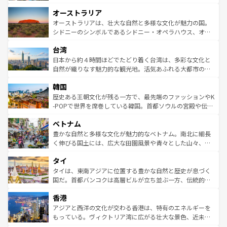
ストーン国立公園といった絶景が堪能できる。さらに、南
秘を感じたいなら、火山が生み出した壮大な景観を誇るハ
オーストラリア
部のニューオーリンズでは、音楽と美食が融合した独特の
ワイ島は見逃せない。また、定番の観光地といえばオアフ
文化が魅力。旅行者はアメリカの各地域で異なる魅力を楽
島だが、静かな自然を求めるならマウイ島やカウアイ島が
オーストラリアは、壮大な自然と多様な文化が魅力の国。
しみながら、その多様性と豊かな歴史を感じることができ
おすすめ。エメラルドグリーンに輝く海をはじめ、豊かな
シドニーのシンボルであるシドニー・オペラハウス、オー
るだろう。車でのロードトリップや列車の旅も、アメリカ
文化や歴史が息づいている。「アロハスピリット」と呼ば
ストラリア東海岸北部に広がる大サンゴ礁地帯グレートバ
ならではの贅沢な旅のスタイルだ。 なお、新着のアメリカ
台湾
れるおもてなしの心で訪れる人々を迎えてくれるハワイの
リアリーフや大陸中央部にそびえるウルル（エアーズロッ
情報は
コンテンツ一覧
を参照してほしい。
人々、おいしいローカルフードやハワイアンミュージッ
ク）、タスマニアの美しい原生林やケアンズの熱帯雨林な
日本から約４時間ほどでたどり着く台湾は、多彩な文化と
ク、伝統的なフラダンスなど、すべてがハワイの魅力を彩
ど、見どころがたくさん。また、カフェやワイン、オージ
自然が織りなす魅力的な観光地。活気あふれる大都市の台
っている。訪れるたびに新しい発見と感動が待っているハ
ービーフなどの食文化も豊かで、美味しいものであふれて
北やノスタルジックな町並みが人気な九份（ジォウフェ
ワイを、存分に味わってほしい。 なお、新着のハワイ情報
韓国
いる。アクティビティも充実しており、サーフィンやダイ
ン）、静ひつな山岳地帯である台湾東部など、都市の喧騒
は
コンテンツ一覧
を参照してほしい。
ビング、ハイキングなど、アウトドア好きにはたまらな
と山間の静けさが共存しており、訪れる人に新しい発見と
歴史ある王朝文化が残る一方で、最先端のファッションやK
い。オーストラリアの多彩な魅力を存分に味わいつくそ
驚きをもたらしてくれる。また、奥深い台湾の食文化も魅
-POPで世界を席巻している韓国。首都ソウルの宮殿や伝統
う。 なお、新着のオーストラリア情報は
コンテンツ一覧
を
力で、夜市などの屋台グルメから高級料理、ヘルシーで美
家屋が並ぶエリアでは韓国の歴史と文化に浸ることがで
参照してほしい。
ベトナム
容にもいいと評判のスイーツなど、バラエティ豊かな料理
き、地方に足を延ばせば四季折々の自然美を楽しむことが
が味わえる。 なお、新着の台湾情報は
コンテンツ一覧
を参
できる。そして、キムチや焼肉、絶品のストリートフード
豊かな自然と多様な文化が魅力的なベトナム。南北に細長
照してほしい。
まで、さまざまな韓国料理が待っている。夜には、韓国な
く伸びる国土には、広大な田園風景や青々とした山々、世
らではのナイトライフも堪能できる。あたたかいホスピタ
界遺産に登録された壮大な自然景観が点在し、都市部では
タイ
リティに包まれながら、韓国の多彩な魅力を心ゆくまで味
急速な発展と共に伝統が息づく。ハノイの古い町並みやホ
わってみてほしい。 なお、新着の韓国情報は
コンテンツ一
ーチミン市のフランス統治時代の建物も、独特の雰囲気を
タイは、東南アジアに位置する豊かな自然と歴史が息づく
覧
を参照してほしい。
醸し出している。また、バラエティの豊かさとおいしさで
国だ。首都バンコクは高層ビルが立ち並ぶ一方、伝統的な
世界中の食通を魅了してやまないベトナム料理も魅力のひ
寺院や市場がいたるところに点在し、古きよき文化と現代
香港
とつ。フォーやバインミー、ベトナムコーヒーなどは、ぜ
の活気が交差している。北部ではチェンマイなどの山岳地
ひ現地で味わいたい。どの地域を訪れてもあたたかい人々
帯で自然と触れ合い、南部ではプーケットやクラビの美し
アジアと西洋の文化が交わる香港は、特有のエネルギーを
が旅行者を迎えてくれるので、きっと忘れられない旅にな
いビーチでリゾート気分を楽しむことができる。タイ料理
もっている。ヴィクトリア湾に広がる壮大な景色、近未来
るはずだ。 なお、新着のベトナム情報は
コンテンツ一覧
を
は世界的に有名で、屋台から高級レストランまで味覚を刺
的なアートスポット、そして歴史と現代が融合した町並