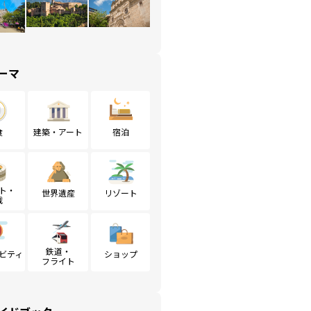
ーマ
食
建築・アート
宿泊
ト・
世界遺産
リゾート
戦
鉄道・
ビティ
ショップ
フライト