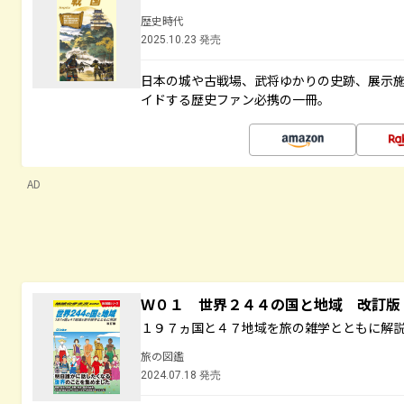
歴史時代
2025.10.23 発売
日本の城や古戦場、武将ゆかりの史跡、展示
イドする歴史ファン必携の一冊。
AD
Ｗ０１ 世界２４４の国と地域 改訂版
１９７ヵ国と４７地域を旅の雑学とともに解
旅の図鑑
2024.07.18 発売