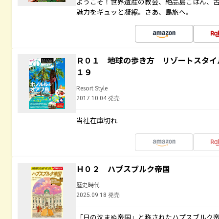
ようこそ！世界遺産の教会、絶品島ごはん、
魅力をギュッと凝縮。さあ、島旅へ。
Ｒ０１ 地球の歩き方 リゾートスタイ
１９
Resort Style
2017.10.04 発売
当社在庫切れ
Ｈ０２ ハプスブルク帝国
歴史時代
2025.09.18 発売
「日の沈まぬ帝国」と称されたハプスブルク