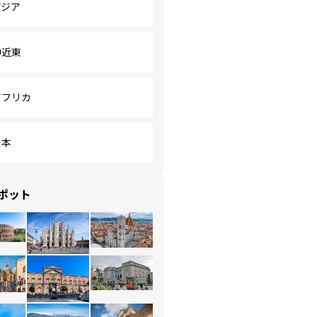
アジア
中近東
アフリカ
日本
ポット