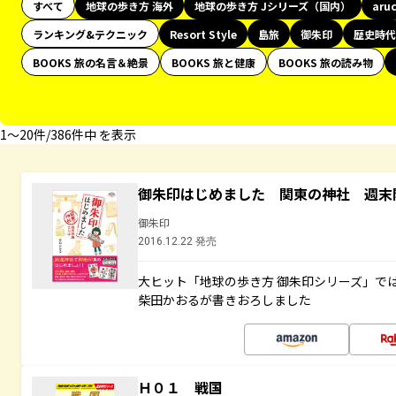
すべて
地球の歩き方 海外
地球の歩き方 Jシリーズ（国内）
aru
ランキング&テクニック
Resort Style
島旅
御朱印
歴史時代
BOOKS 旅の名言＆絶景
BOOKS 旅と健康
BOOKS 旅の読み物
1〜20件/386件中 を表示
御朱印はじめました 関東の神社 週末
御朱印
2016.12.22 発売
大ヒット「地球の歩き方 御朱印シリーズ」で
柴田かおるが書きおろしました
Ｈ０１ 戦国