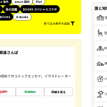
co 海外
aruco 国内
Plat
国と地
旅の図鑑
BOOKS スペシャルコラボ
BOOKS
D-Books
絞り込み条件を追加
開運さんぽ
は初めてのコミックエッセイ。イラストレーター
詳細を見る