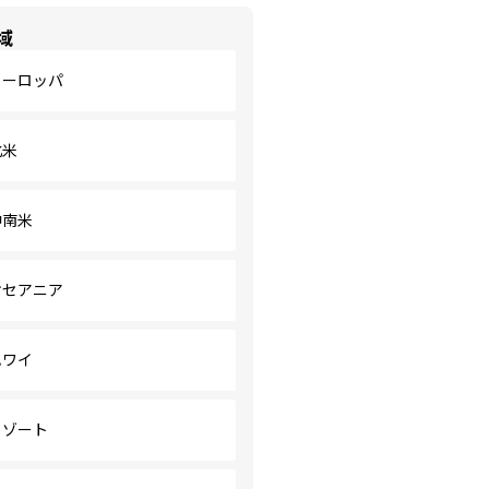
域
ヨーロッパ
北米
中南米
オセアニア
ハワイ
リゾート