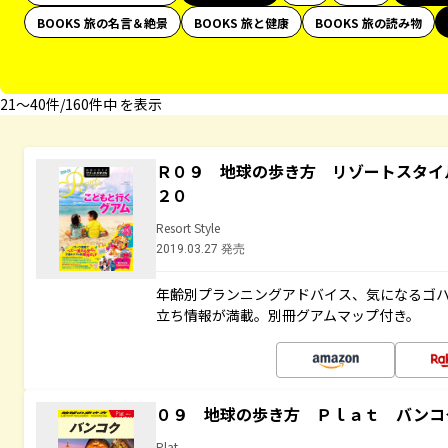
BOOKS 旅の名言＆絶景
BOOKS 旅と健康
BOOKS 旅の読み物
21〜40件/160件中 を表示
Ｒ０９ 地球の歩き方 リゾートスタイ
２０
Resort Style
2019.03.27 発売
年齢別プランニングアドバイス、気になるゴ
立ち情報が満載。別冊グアムマップ付き。
０９ 地球の歩き方 Ｐｌａｔ バンコ
Plat