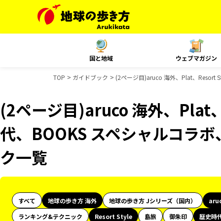
国と地域
ウェブマガジン
TOP
ガイドブック
(2ページ目)aruco 海外、Plat、Res
(2ページ目)aruco 海外、Plat、
代、BOOKS スペシャルコラボ
ク一覧
すべて
地球の歩き方 海外
地球の歩き方 Jシリーズ（国内）
aru
ランキング&テクニック
Resort Style
島旅
御朱印
歴史時