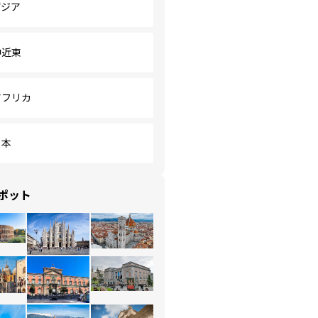
アジア
中近東
アフリカ
日本
ポット