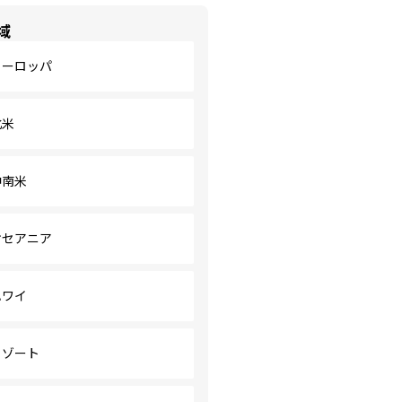
域
ヨーロッパ
北米
中南米
オセアニア
ハワイ
リゾート