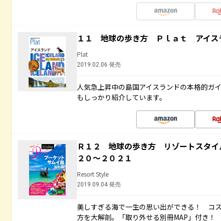
１１ 地球の歩き方 Ｐｌａｔ アイス
Plat
2019.02.06 発売
人気急上昇中の島国アイスランドの本格的ガ
もしっかり紹介しています。
Ｒ１２ 地球の歩き方 リゾートスタイ
２０～２０２１
Resort Style
2019.09.04 発売
美しすぎる海で一生の思い出ができる！ コ
方を大解剖。「取り外せる別冊MAP」付き！