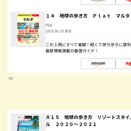
１４ 地球の歩き方 Ｐｌａｔ マルタ
Plat
2025.06.23 発売
これ１冊にすべて凝縮！軽くて持ち歩きに便
最新情報満載の最強ガイド！
AD
Ｒ１５ 地球の歩き方 リゾートスタイ
ル ２０２０～２０２１