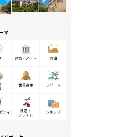
ーマ
食
建築・アート
宿泊
ト・
世界遺産
リゾート
戦
鉄道・
ビティ
ショップ
フライト