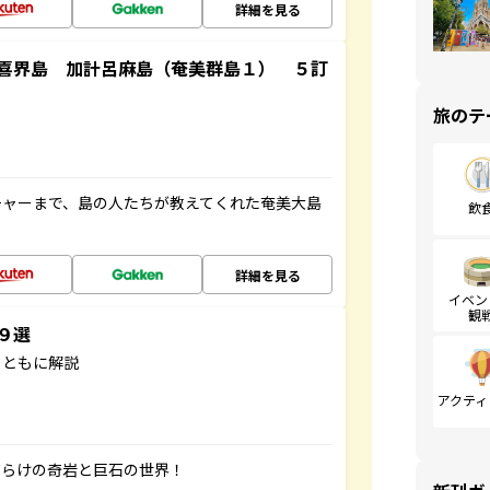
詳細を見る
喜界島 加計呂麻島（奄美群島１） ５訂
旅のテ
チャーまで、島の人たちが教えてくれた奄美大島
飲
詳細を見る
イベン
観
３９選
とともに解説
アクティ
だらけの奇岩と巨石の世界！