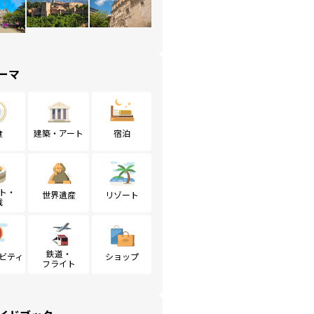
ーマ
食
建築・アート
宿泊
ト・
世界遺産
リゾート
戦
鉄道・
ビティ
ショップ
フライト