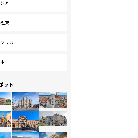
アジア
中近東
アフリカ
日本
ポット