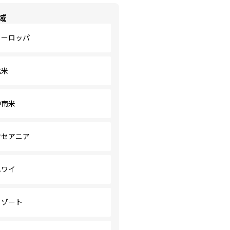
域
ヨーロッパ
北米
中南米
オセアニア
ハワイ
リゾート