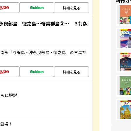
新刊ガ
詳細を見る
永良部島 徳之島～奄美群島②～ ３訂版
島南部「与論島・沖永良部島・徳之島」の三島だ
詳細を見る
ともに解説
が登場！