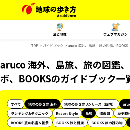
国と地域
ウェブマガジン
TOP
ガイドブック
aruco 海外、島旅、旅の図鑑、BOOK
aruco 海外、島旅、旅の図鑑、
ボ、BOOKSのガイドブック一
すべて
地球の歩き方 海外
地球の歩き方 Jシリーズ（国内）
aru
ランキング&テクニック
Resort Style
島旅
御朱印
歴史時
BOOKS 旅の名言＆絶景
BOOKS 旅と健康
BOOKS 旅の読み物