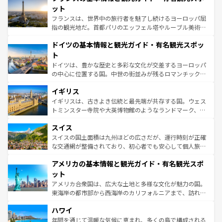
なお、新着のイタリア情報は
コンテンツ一覧
を参照してほ
れる闘牛、そして美味しいタパスが生活の一部となってい
ット
しい。
る。首都マドリードの洗練された雰囲気や、バルセロナの
フランスは、世界中の旅行者を魅了し続けるヨーロッパ屈
アートに溢れた街角から、地方では古代ローマ遺跡や中世
指の観光地だ。首都パリのエッフェル塔やルーブル美術館
の城塞都市、穏やかなビーチリゾートまで多彩な表情を見
といった象徴的なスポットから、田舎町の古風な美しさま
せる。地方によって風土や気候が異なるスペインはその個
ドイツの基本情報と観光ガイド・有名観光スポッ
で、幅広い魅力が詰まっている。華麗な宮殿、歴史的な大
性で訪れる人を魅了する。 なお、新着のスペイン情報は
コ
聖堂、美しいビーチ、そして豊かな自然が、訪れる者を心
ト
ンテンツ一覧
を参照してほしい。
から魅了する。また、フランスは美食の国としても知ら
ドイツは、豊かな歴史と多彩な文化が交差するヨーロッパ
れ、フランス料理はユネスコ無形文化遺産にも登録されて
の中心に位置する国。中世の街並みが残るロマンチック街
いる。シャンパンの発祥地であるランス、プロヴァンスの
道から、未来を先取りするようなモダンな都市まで多様な
香り高いラベンダー畑など、多彩な楽しみ方が可能だ。さ
イギリス
顔を持つこの国は、どこを歩いても飽きることがない。ベ
らに、パリ以外の地域にも魅力が溢れており、どの街角に
ルリンの文化的活気、バイエルン州のアルプスの絶景、そ
イギリスは、古きよき伝統と最先端が共存する国。ウェス
も豊かな歴史と文化が息づいている。パリ以外の個性あふ
してライン川沿いのワイン畑といった風景は必見。ビール
トミンスター寺院や大英博物館のようなランドマーク、歴
れる地方に足を運ぶとそれぞれで全く異なる文化を体験で
とソーセージを味わいながら地元の人と過ごす楽しい時間
史ある大学都市、美しい丘陵地帯や牧歌的な風景など、エ
きるだろう。 なお、新着のフランス情報は
コンテンツ一覧
スイス
は、お酒好きな人にはぜひ体験してほしい。 なお、新着の
リアごとに異なる魅力がある。また、優雅なアフタヌーン
を参照してほしい。
ドイツ情報は
コンテンツ一覧
を参照してほしい。
ティー、ビール好きにはたまらない英国パブ、サッカー観
スイスの国土面積は九州ほどの広さだが、運行時刻が正確
戦など、本場だからこそできる体験も豊富。イギリスを旅
な交通網が整備されており、初心者でも安心して個人旅行
して楽しみつくそう。 なお、新着のイギリス情報は
コンテ
を楽しめる。日本同様に時刻表どおりの旅が可能だ。中世
アメリカの基本情報と観光ガイド・有名観光スポ
ンツ一覧
を参照してほしい。
の建物がそのまま残る町や、スイスならではのユニークな
博物館もあり、アルプス観光だけでなく町歩きも満喫する
ット
ことができる。国民の所得が高いため物価も高いが、旅行
アメリカ合衆国は、広大な土地と多様な文化が魅力の国。
者向けの交通パス提供のサービスもあり、うまく活用すれ
東海岸の都市部から西海岸のカリフォルニアまで、訪れる
ば市内交通費無料で観光を楽しむこともできる。 なお、新
場所ごとに異なる風景と体験が待っている。ニューヨーク
着のスイス情報は
コンテンツ一覧
を参照してほしい。
ハワイ
のような巨大都市は、観光、ショッピング、エンターテイ
ンメントが詰まった刺激的なスポットだ。一方、アメリカ
年間を通じて温暖な気候に恵まれ、多くの島で構成される