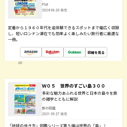
Plat
2024.06.20 発売
定番から１９６０年代を追体験できるスポットまで幅広く収録
し、短いロンドン滞在でも効率よく楽しみたい旅行者に最適な
一冊。
詳細を見る
AD
Ｗ０５ 世界のすごい島３００
多彩な魅力あふれる世界と日本の島々を旅
の雑学とともに解説
旅の図鑑
2021.05.27 発売
「地球の歩き方」図鑑シリーズ第５弾は世界の「島」！