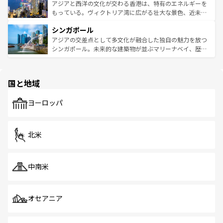
ひ現地で味わいたい。どの地域を訪れてもあたたかい人々
帯で自然と触れ合い、南部ではプーケットやクラビの美し
アジアと西洋の文化が交わる香港は、特有のエネルギーを
が旅行者を迎えてくれるので、きっと忘れられない旅にな
いビーチでリゾート気分を楽しむことができる。タイ料理
もっている。ヴィクトリア湾に広がる壮大な景色、近未来
るはずだ。 なお、新着のベトナム情報は
コンテンツ一覧
を
は世界的に有名で、屋台から高級レストランまで味覚を刺
的なアートスポット、そして歴史と現代が融合した町並
参照してほしい。
シンガポール
激する。気候は一年中温暖で、どの季節にも異なる楽しみ
み、どこを訪れても感動するはず。観光スポットが密集し
が待っている。親しみやすいタイの人々、仏教を中心とし
ており、効率よく見どころを回れるのも魅力。息をのむよ
アジアの交差点として多文化が融合した独自の魅力を放つ
た文化、そして多様な観光資源が、訪れる旅人を魅了し続
うな絶景から文化的な体験まで、香港を存分に楽しみ尽く
シンガポール。未来的な建築物が並ぶマリーナベイ、歴史
ける。 なお、新着のタイ情報は
コンテンツ一覧
を参照して
そう。 なお、新着の香港情報は
コンテンツ一覧
を参照して
と伝統を感じられるエスニックタウン、多数の緑豊かな公
ほしい。
ほしい。
園や自然保護区など、自然が調和した近代的な景観と文化
の多様性あふれるカラフルな町は、どこを歩いても新しい
国と地域
発見がある。さらに、治安のよさや充実した公共交通機関
も、旅行者にとっては魅力的なポイント。グルメも豊富
で、ホーカーズは地元の風情を楽しめる外せないスポット
ヨーロッパ
だ。訪れる人を飽きさせないシンガポールで、多様な魅力
を体感しよう。 なお、新着のシンガポール情報は
コンテン
ツ一覧
を参照してほしい。
北米
中南米
オセアニア