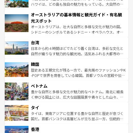
西部には大自然が広がり、グランドキャニオンやイエロー
ハワイは、どの島も独自の魅力をもっている。大自然の神
ストーン国立公園といった絶景が堪能できる。さらに、南
秘を感じたいなら、火山が生み出した壮大な景観を誇るハ
オーストラリアの基本情報と観光ガイド・有名観
部のニューオーリンズでは、音楽と美食が融合した独特の
ワイ島は見逃せない。また、定番の観光地といえばオアフ
文化が魅力。旅行者はアメリカの各地域で異なる魅力を楽
島だが、静かな自然を求めるならマウイ島やカウアイ島が
光スポット
しみながら、その多様性と豊かな歴史を感じることができ
おすすめ。エメラルドグリーンに輝く海をはじめ、豊かな
オーストラリアは、壮大な自然と多様な文化が魅力の国。
るだろう。車でのロードトリップや列車の旅も、アメリカ
文化や歴史が息づいている。「アロハスピリット」と呼ば
シドニーのシンボルであるシドニー・オペラハウス、オー
ならではの贅沢な旅のスタイルだ。 なお、新着のアメリカ
れるおもてなしの心で訪れる人々を迎えてくれるハワイの
ストラリア東海岸北部に広がる大サンゴ礁地帯グレートバ
情報は
コンテンツ一覧
を参照してほしい。
人々、おいしいローカルフードやハワイアンミュージッ
台湾
リアリーフや大陸中央部にそびえるウルル（エアーズロッ
ク、伝統的なフラダンスなど、すべてがハワイの魅力を彩
ク）、タスマニアの美しい原生林やケアンズの熱帯雨林な
日本から約４時間ほどでたどり着く台湾は、多彩な文化と
っている。訪れるたびに新しい発見と感動が待っているハ
ど、見どころがたくさん。また、カフェやワイン、オージ
自然が織りなす魅力的な観光地。活気あふれる大都市の台
ワイを、存分に味わってほしい。 なお、新着のハワイ情報
ービーフなどの食文化も豊かで、美味しいものであふれて
北やノスタルジックな町並みが人気な九份（ジォウフェ
は
コンテンツ一覧
を参照してほしい。
韓国
いる。アクティビティも充実しており、サーフィンやダイ
ン）、静ひつな山岳地帯である台湾東部など、都市の喧騒
ビング、ハイキングなど、アウトドア好きにはたまらな
と山間の静けさが共存しており、訪れる人に新しい発見と
歴史ある王朝文化が残る一方で、最先端のファッションやK
い。オーストラリアの多彩な魅力を存分に味わいつくそ
驚きをもたらしてくれる。また、奥深い台湾の食文化も魅
-POPで世界を席巻している韓国。首都ソウルの宮殿や伝統
う。 なお、新着のオーストラリア情報は
コンテンツ一覧
を
力で、夜市などの屋台グルメから高級料理、ヘルシーで美
家屋が並ぶエリアでは韓国の歴史と文化に浸ることがで
参照してほしい。
ベトナム
容にもいいと評判のスイーツなど、バラエティ豊かな料理
き、地方に足を延ばせば四季折々の自然美を楽しむことが
が味わえる。 なお、新着の台湾情報は
コンテンツ一覧
を参
できる。そして、キムチや焼肉、絶品のストリートフード
豊かな自然と多様な文化が魅力的なベトナム。南北に細長
照してほしい。
まで、さまざまな韓国料理が待っている。夜には、韓国な
く伸びる国土には、広大な田園風景や青々とした山々、世
らではのナイトライフも堪能できる。あたたかいホスピタ
界遺産に登録された壮大な自然景観が点在し、都市部では
タイ
リティに包まれながら、韓国の多彩な魅力を心ゆくまで味
急速な発展と共に伝統が息づく。ハノイの古い町並みやホ
わってみてほしい。 なお、新着の韓国情報は
コンテンツ一
ーチミン市のフランス統治時代の建物も、独特の雰囲気を
タイは、東南アジアに位置する豊かな自然と歴史が息づく
覧
を参照してほしい。
醸し出している。また、バラエティの豊かさとおいしさで
国だ。首都バンコクは高層ビルが立ち並ぶ一方、伝統的な
世界中の食通を魅了してやまないベトナム料理も魅力のひ
寺院や市場がいたるところに点在し、古きよき文化と現代
香港
とつ。フォーやバインミー、ベトナムコーヒーなどは、ぜ
の活気が交差している。北部ではチェンマイなどの山岳地