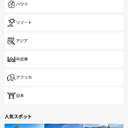
ハワイ
リゾート
アジア
中近東
アフリカ
日本
人気スポット