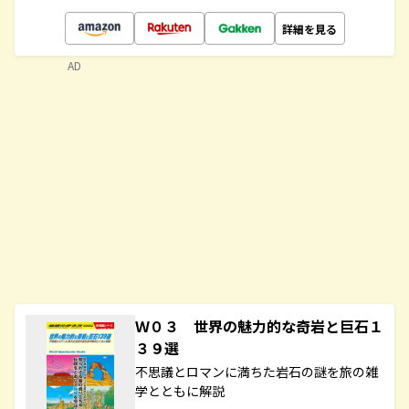
詳細を見る
AD
Ｗ０３ 世界の魅力的な奇岩と巨石１
３９選
不思議とロマンに満ちた岩石の謎を旅の雑
学とともに解説