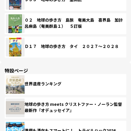
０２ 地球の歩き方 島旅 奄美大島 喜界島 加計
呂麻島（奄美群島１） ５訂版
Ｄ１７ 地球の歩き方 タイ ２０２７～２０２８
特設ページ
世界遺産ランキング
地球の歩き方 meets クリストファー・ノーラン監督
最新作『オデュッセイア』
準備も滞在もスマートに！ トラベルハック2026