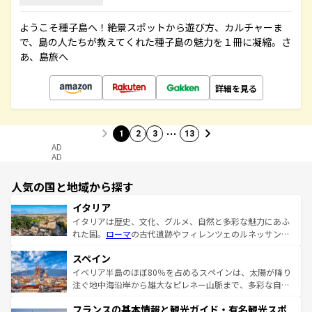
ようこそ種子島へ！絶景スポットから遊び方、カルチャーま
で、島の人たちが教えてくれた種子島の魅力を１冊に凝縮。さ
あ、島旅へ
詳細を見る
…
1
2
3
13
AD
AD
人気の国と地域から探す
イタリア
イタリアは歴史、文化、グルメ、自然と多彩な魅力にあふ
れた国。
ローマ
の古代遺跡やフィレンツェのルネッサンス
美術、ヴェネツィアの運河など、歴史あるスポットはもち
スペイン
ろん、トスカーナの美しい田園風景やアマルフィ海岸の絶
景など、自然景観も見逃せない。観光の合間には、本場の
イベリア半島のほぼ80％を占めるスペインは、太陽が降り
ピザやパスタなど、絶品のイタリア料理を堪能することも
注ぐ地中海沿岸から雄大なピレネー山脈まで、多彩な自然
できる。朝目覚めてから夜眠るまで、すべての瞬間を楽し
と文化が詰まったヨーロッパ屈指の旅行先だ。多様な地域
フランスの基本情報と観光ガイド・有名観光スポ
ませてくれるイタリアで、忘れられない旅をしてみよう！
文化が根付くこの国では、情熱的なフラメンコ、熱気あふ