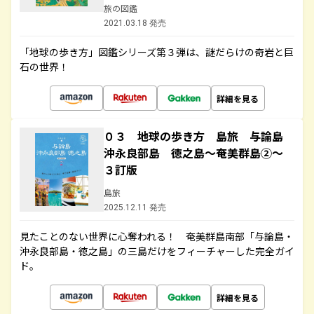
旅の図鑑
2021.03.18 発売
「地球の歩き方」図鑑シリーズ第３弾は、謎だらけの奇岩と巨
石の世界！
詳細を見る
０３ 地球の歩き方 島旅 与論島
沖永良部島 徳之島～奄美群島②～
３訂版
島旅
2025.12.11 発売
見たことのない世界に心奪われる！ 奄美群島南部「与論島・
沖永良部島・徳之島」の三島だけをフィーチャーした完全ガイ
ド。
詳細を見る